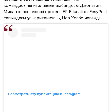
командасының италиялық шабандозы Джонатан
Милан келсе, екінші орынды EF Education-EasyPost
сапындағы ұлыбританиялық Ноа Хоббс иеленді.
Посмотреть эту публикацию в Instagram