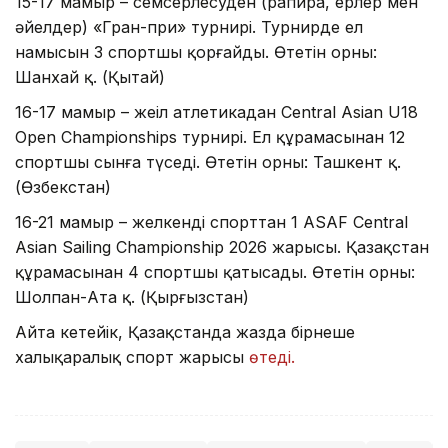
15-17 мамыр – семсерлесуден (рапира, ерлер мен
әйелдер) «Гран-при» турнирі. Турнирде ел
намысын 3 спортшы қорғайды. Өтетін орны:
Шанхай қ. (Қытай)
16-17 мамыр – жеңіл атлетикадан Central Asian U18
Open Championships турнирі. Ел құрамасынан 12
спортшы сынға түседі. Өтетін орны: Ташкент қ.
(Өзбекстан)
16-21 мамыр – желкенді спорттан 1 ASAF Central
Asian Sailing Championship 2026 жарысы. Қазақстан
құрамасынан 4 спортшы қатысады. Өтетін орны:
Шолпан-Ата қ. (Қырғызстан)
Айта кетейік, Қазақстанда жазда бірнеше
халықаралық спорт жарысы
өтеді.