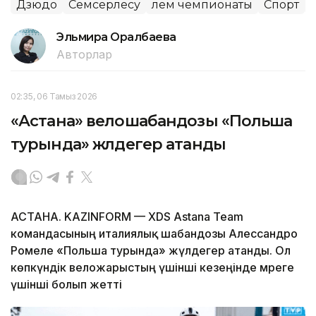
Дзюдо
Семсерлесу
Әлем чемпионаты
Спорт
Эльмира Оралбаева
Авторлар
02:35, 06 Тамыз 2026
«Астана» велошабандозы «Польша
турында» жүлдегер атанды
АСТАНА. KAZINFORM — XDS Astana Team
командасының италиялық шабандозы Алессандро
Ромеле «Польша турында» жүлдегер атанды. Ол
көпкүндік веложарыстың үшінші кезеңінде мәреге
үшінші болып жетті