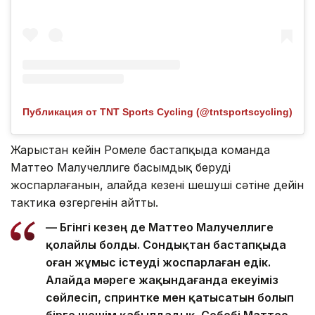
Публикация от TNT Sports Cycling (@tntsportscycling)
Жарыстан кейін Ромеле бастапқыда команда
Маттео Малучеллиге басымдық беруді
жоспарлағанын, алайда кезеңнің шешуші сәтіне дейін
тактика өзгергенін айтты.
— Бүгінгі кезең де Маттео Малучеллиге
қолайлы болды. Сондықтан бастапқыда
оған жұмыс істеуді жоспарлаған едік.
Алайда мәреге жақындағанда екеуіміз
сөйлесіп, спринтке мен қатысатын болып
бірге шешім қабылдадық. Себебі Маттео