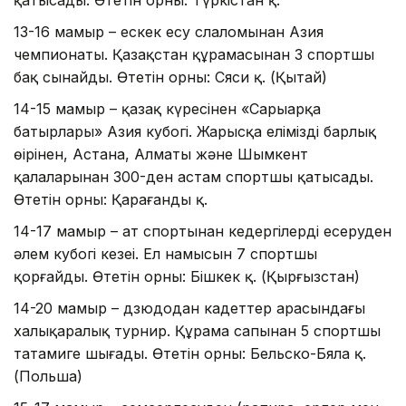
қатысады. Өтетін орны: Түркістан қ.
13-16 мамыр – ескек есу слаломынан Азия
чемпионаты. Қазақстан құрамасынан 3 спортшы
бақ сынайды. Өтетін орны: Сяси қ. (Қытай)
14-15 мамыр – қазақ күресінен «Сарыарқа
батырлары» Азия кубогі. Жарысқа еліміздің барлық
өңірінен, Астана, Алматы және Шымкент
қалаларынан 300-ден астам спортшы қатысады.
Өтетін орны: Қарағанды қ.
14-17 мамыр – ат спортынан кедергілерді еңсеруден
әлем кубогі кезеңі. Ел намысын 7 спортшы
қорғайды. Өтетін орны: Бішкек қ. (Қырғызстан)
14-20 мамыр – дзюдодан кадеттер арасындағы
халықаралық турнир. Құрама сапынан 5 спортшы
татамиге шығады. Өтетін орны: Бельско-Бяла қ.
(Польша)