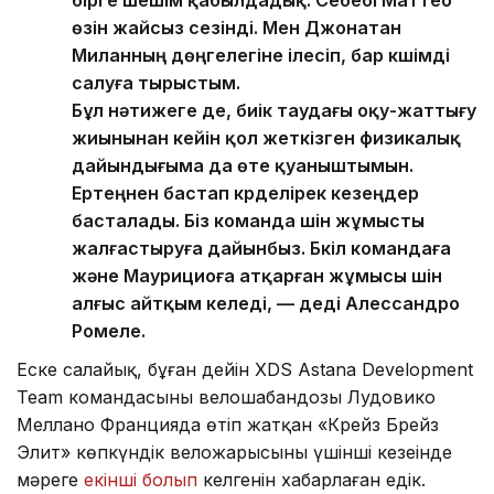
өзін жайсыз сезінді. Мен Джонатан
Миланның дөңгелегіне ілесіп, бар күшімді
салуға тырыстым.
Бұл нәтижеге де, биік таудағы оқу-жаттығу
жиынынан кейін қол жеткізген физикалық
дайындығыма да өте қуаныштымын.
Ертеңнен бастап күрделірек кезеңдер
басталады. Біз команда үшін жұмысты
жалғастыруға дайынбыз. Бүкіл командаға
және Маурициоға атқарған жұмысы үшін
алғыс айтқым келеді, — деді Алессандро
Ромеле.
Еске салайық, бұған дейін XDS Astana Development
Team командасының велошабандозы Лудовико
Меллано Францияда өтіп жатқан «Крейз Брейз
Элит» көпкүндік веложарысының үшінші кезеңінде
мәреге
екінші болып
келгенін хабарлаған едік.