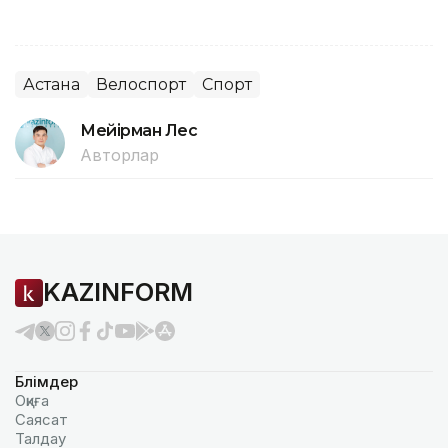
Астана
Велоспорт
Спорт
Мейірман Лес
Авторлар
KAZINFORM
Бөлімдер
Оқиға
Саясат
Талдау