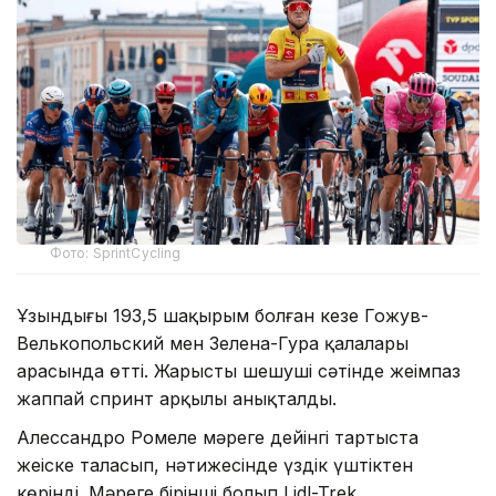
Фото: SprintCycling
Ұзындығы 193,5 шақырым болған кезең Гожув-
Велькопольский мен Зелена-Гура қалалары
арасында өтті. Жарыстың шешуші сәтінде жеңімпаз
жаппай спринт арқылы анықталды.
Алессандро Ромеле мәреге дейінгі тартыста
жеңіске таласып, нәтижесінде үздік үштіктен
көрінді. Мәреге бірінші болып Lidl-Trek