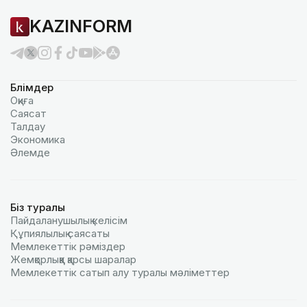
KAZINFORM
Бөлімдер
Оқиға
Саясат
Талдау
Экономика
Әлемде
Біз туралы
Пайдаланушылық келiciм
Құпиялылық саясаты
Мемлекеттік рәміздер
Жемқорлыққа қарсы шаралар
Мемлекеттік сатып алу туралы мәлiметтер