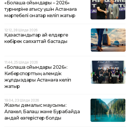
«Болашақ ойындары – 2026»
турниріне қатысу үшін Астанаға
мәртебелі қонақтар келіп жатыр
12:12, 28 Шілде 2026
Қазақстандықтар қай елдерге
көбірек саяхаттай бастады
11:44, 25 Шілде 2026
«Болашақ ойындары 2026»:
Киберспорттың әлемдік
жұлдыздары Астанаға келіп
жатыр
19:04, 23 Шілде 2026
Жазғы демалыс маусымы:
Алакөл, Балқаш және Бурабайда
қандай өзгерістер болды