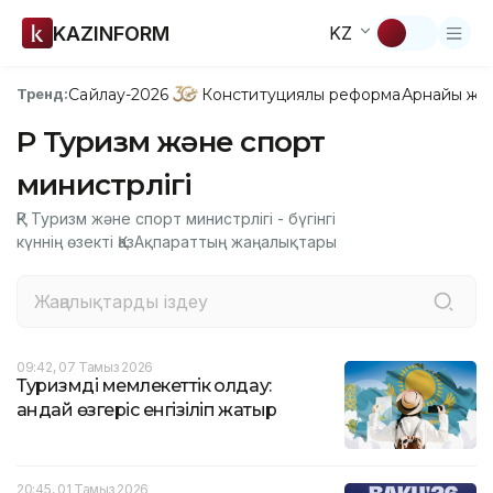
KAZINFORM
KZ
Сайлау-2026
Конституциялық реформа
Арнайы жо
Тренд:
ҚР Туризм және спорт
министрлігі
ҚР Туризм және спорт министрлігі - бүгінгі
күннің өзекті ҚазАқпараттың жаңалықтары
09:42, 07 Тамыз 2026
Туризмді мемлекеттік қолдау:
қандай өзгеріс енгізіліп жатыр
20:45, 01 Тамыз 2026