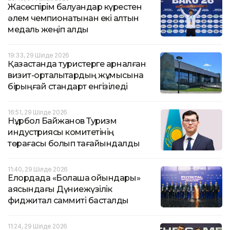
Жасөспірім балуандар күрестен
әлем чемпионатынан екі алтын
медаль жеңіп алды
19:33, 29 Шілде 2026
Қазақстанда туристерге арналған
визит-орталықтардың жұмысына
бірыңғай стандарт енгізіледі
16:51, 29 Шілде 2026
Нұрбол Байжанов Туризм
индустриясы комитетінің
төрағасы болып тағайындалды
11:40, 29 Шілде 2026
Елордада «Болашақ ойындары»
аясындағы Дүниежүзілік
фиджитал саммиті басталды
11:24, 29 Шілде 2026