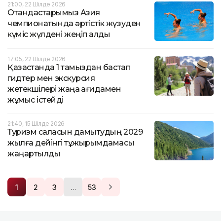
21:00, 22 Шілде 2026
Отандастарымыз Азия
чемпионатында әртістік жүзуден
күміс жүлдені жеңіп алды
17:05, 22 Шілде 2026
Қазақстанда 1 тамыздан бастап
гидтер мен экскурсия
жетекшілері жаңа қағидамен
жұмыс істейді
21:40, 15 Шілде 2026
Туризм саласын дамытудың 2029
жылға дейінгі тұжырымдамасы
жаңартылды
…
1
2
3
53