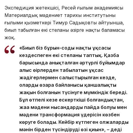
Экспедиция жетекшісі, Ресей ғылым академиясы
Материалдық мәдениет тарихы институтының
ғылыми қызметкері Тимур Садықовтың айтуынша,
биыл табылған екі стеланың әзірге нақты баламасы
жоқ.
«Биыл біз бұрын-соңды нақты ұқсасы
кездеспеген екі стеланы таптық. Қазба
барысында анықталған әртүрлі бұйымдар
алыс өңірлерден табылатын ұқсас
жәдігерлермен салыстырылған кезде,
олардың өзара байланысы қаншалықты
жақын болғанын түсінуге мүмкіндік береді.
Бұл өтпелі кезең ескерткіші болғандықтан,
жаңа мәдени нысандардың пайда болуы мен
мәдени трансформация үдерісін көзбен
көруге болады. Кейбір күтпеген олжалардың
мәнін бірден түсіндірудің өзі қиын», – деді