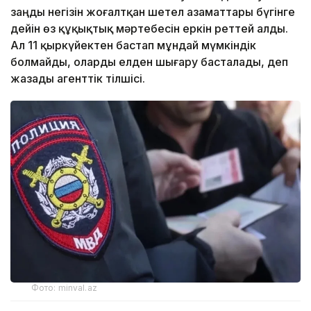
заңды негізін жоғалтқан шетел азаматтары бүгінге
дейін өз құқықтық мәртебесін еркін реттей алды.
Ал 11 қыркүйектен бастап мұндай мүмкіндік
болмайды, оларды елден шығару басталады, деп
жазады агенттік тілшісі.
Фото: minval.az