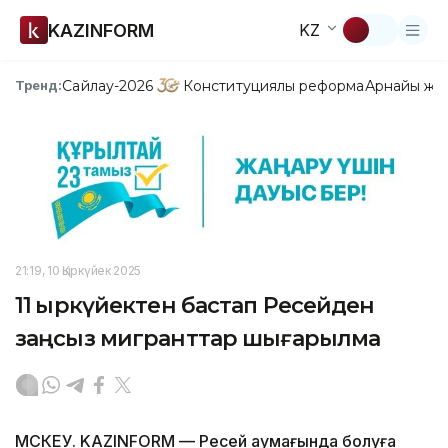
KAZINFORM
KZ
Сайлау-2026
Конституциялық реформа
Арнайы жо
Тренд:
21:19, 10 Қыркүйек 2025
11 қыркүйектен бастап Ресейден
заңсыз мигранттар шығарылмақ
МӘСКЕУ. KAZINFORM — Ресей аумағында болуға