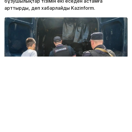
бұзушылықтар тізімін екі еседен астамға
арттырды, деп хабарлайды Kazinform.
Фото: Алексей Белкин / NEWS.ru / Global Look Press
Тиісті
заңға
Ресей президенті Владимир Путин қол
қойды.
РФ Әкімшілік құқық бұзушылық туралы кодексінің