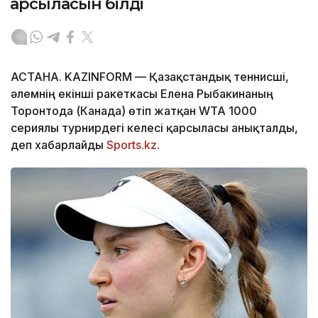
қарсыласын білді
АСТАНА. KAZINFORM — Қазақстандық теннисші,
әлемнің екінші ракеткасы Елена Рыбакинаның
Торонтода (Канада) өтіп жатқан WTA 1000
сериялы турнирдегі келесі қарсыласы анықталды,
деп хабарлайды
Sports.kz
.