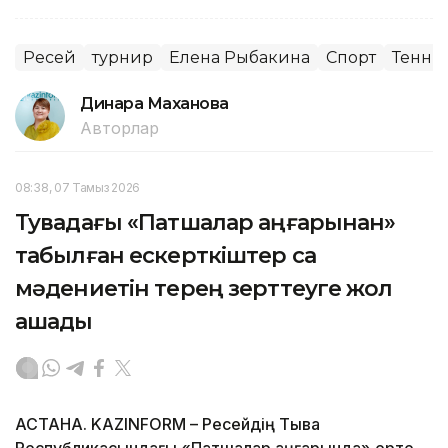
Ресей
турнир
Елена Рыбакина
Спорт
Тенни
Динара Маханова
Авторлар
08:38, 07 Тамыз 2026
Тувадағы «Патшалар аңғарынан»
табылған ескерткіштер сақ
мәдениетін терең зерттеуге жол
ашады
АСТАНА. KAZINFORM – Ресейдің Тыва
Республикасындағы «Патшалар аңғарында» ерте