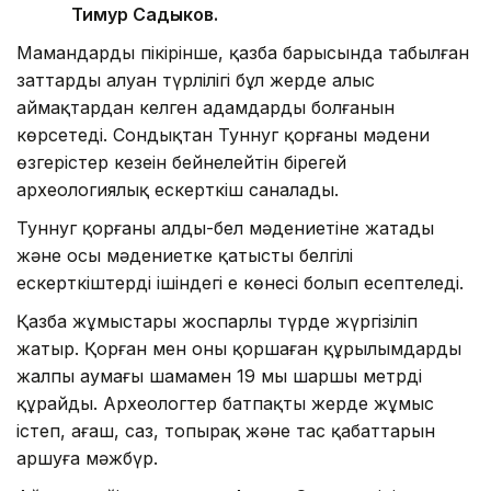
Тимур Садыков.
Мамандардың пікірінше, қазба барысында табылған
заттардың алуан түрлілігі бұл жерде алыс
аймақтардан келген адамдардың болғанын
көрсетеді. Сондықтан Туннуг қорғаны мәдени
өзгерістер кезеңін бейнелейтін бірегей
археологиялық ескерткіш саналады.
Туннуг қорғаны алды-бел мәдениетіне жатады
және осы мәдениетке қатысты белгілі
ескерткіштердің ішіндегі ең көнесі болып есептеледі.
Қазба жұмыстары жоспарлы түрде жүргізіліп
жатыр. Қорған мен оны қоршаған құрылымдардың
жалпы аумағы шамамен 19 мың шаршы метрді
құрайды. Археологтер батпақты жерде жұмыс
істеп, ағаш, саз, топырақ және тас қабаттарын
аршуға мәжбүр.