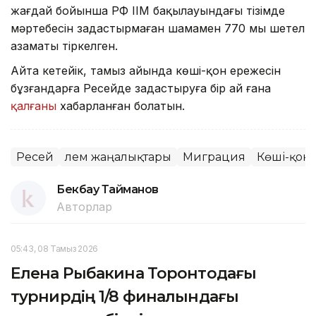
жағдай бойынша РФ ІІМ бақылауындағы тізімде
мәртебесін заңдастырмаған шамамен 770 мың шетел
азаматы тіркелген.
Айта кетейік, тамыз айында көші-қон ережесін
бұзғандарға Ресейде заңдастыруға бір ай ғана
қалғаны
хабарланған болатын.
Ресей
Әлем жаңалықтары
Миграция
Көші-қон
Бекбау Тайманов
Авторлар
05:43, 08 Тамыз 2026
Елена Рыбакина Торонтодағы
турнирдің 1/8 финалындағы