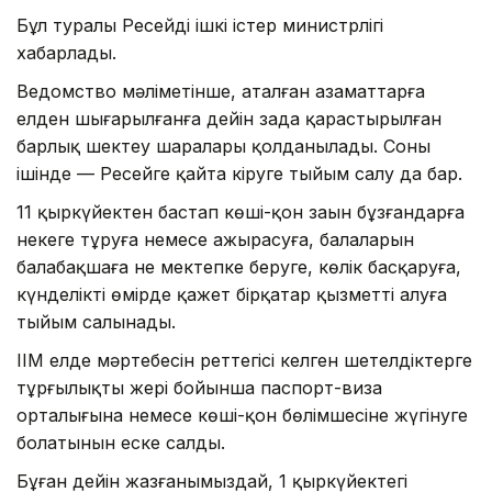
Бұл туралы Ресейдің ішкі істер министрлігі
хабарлады.
Ведомство мәліметінше, аталған азаматтарға
елден шығарылғанға дейін заңда қарастырылған
барлық шектеу шаралары қолданылады. Соның
ішінде — Ресейге қайта кіруге тыйым салу да бар.
11 қыркүйектен бастап көші-қон заңын бұзғандарға
некеге тұруға немесе ажырасуға, балаларын
балабақшаға не мектепке беруге, көлік басқаруға,
күнделікті өмірде қажет бірқатар қызметті алуға
тыйым салынады.
ІІМ елде мәртебесін реттегісі келген шетелдіктерге
тұрғылықты жері бойынша паспорт-виза
орталығына немесе көші-қон бөлімшесіне жүгінуге
болатынын еске салды.
Бұған дейін жазғанымыздай, 1 қыркүйектегі