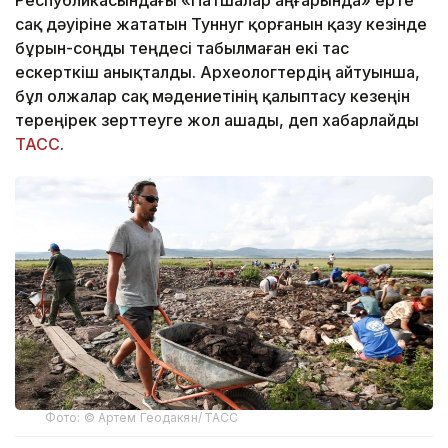
сақ дәуіріне жататын Туннуг қорғанын қазу кезінде
бұрын-соңды теңдесі табылмаған екі тас
ескерткіш анықталды. Археологтердің айтуынша,
бұл олжалар сақ мәдениетінің қалыптасу кезеңін
тереңірек зерттеуге жол ашады, деп хабарлайды
ТАСС
.
Фото: © Артем Геодакян/ ТАСС