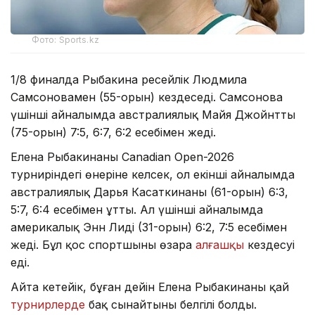
Фото: Sports.kz
1/8 финалда Рыбакина ресейлік Людмила
Самсоновамен (55-орын) кездеседі. Самсонова
үшінші айналымда австралиялық Майя Джойнтты
(75-орын) 7:5, 6:7, 6:2 есебімен жеңді.
Елена Рыбакинаның Canadian Open-2026
турниріндегі өнеріне келсек, ол екінші айналымда
австралиялық Дарья Касаткинаны (61-орын) 6:3,
5:7, 6:4 есебімен ұтты. Ал үшінші айналымда
америкалық Энн Лиді (31-орын) 6:2, 7:5 есебімен
жеңді. Бұл қос спортшының өзара
алғашқы
кездесуі
еді.
Айта кетейік, бұған дейін Елена Рыбакинаның қай
турнирлерде
бақ сынайтыны белгілі болды.