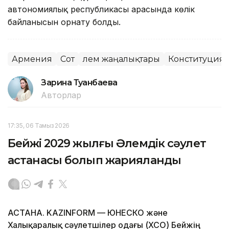
автономиялық республикасы арасында көлік
байланысын орнату болды.
Армения
Сот
Әлем жаңалықтары
Конституциял
Зарина Туғанбаева
Авторлар
17:35, 06 Тамыз 2026
Бейжің 2029 жылғы Әлемдік сәулет
астанасы болып жарияланды
АСТАНА. KAZINFORM — ЮНЕСКО және
Халықаралық сәулетшілер одағы (ХСО) Бейжің