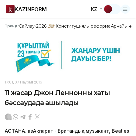
KAZINFORM
KZ
Сайлау-2026
Конституциялық реформа
Арнайы жо
Тренд:
17:01, 07 Наурыз 2016
11 жасар Джон Леннонның хаты
бәссаудада ашылады
АСТАНА. ҚазАқпарат - Британдық музыкант, Beatles