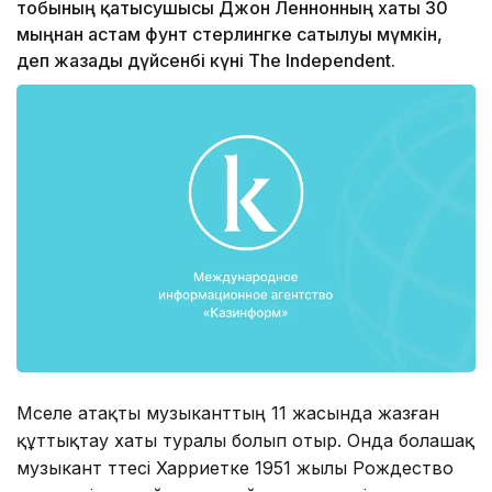
тобының қатысушысы Джон Леннонның хаты 30
мыңнан астам фунт стерлингке сатылуы мүмкін,
деп жазады дүйсенбі күні The Independent.
Мәселе атақты музыканттың 11 жасында жазған
құттықтау хаты туралы болып отыр. Онда болашақ
музыкант тәтесі Харриетке 1951 жылы Рождество