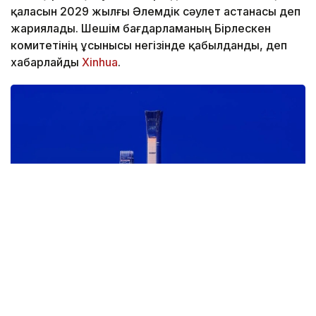
қаласын 2029 жылғы Әлемдік сәулет астанасы деп
жариялады. Шешім бағдарламаның Бірлескен
комитетінің ұсынысы негізінде қабылданды, деп
хабарлайды
Xinhua
.
Фото: Синьхуа
Ұйымдастырушылар Қытай астанасының бай сәулет