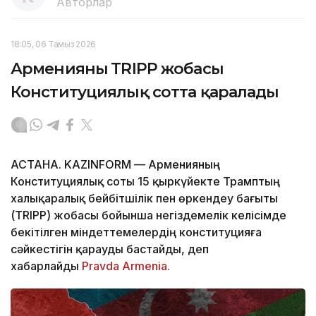
Авторлар
18:05, 06 Тамыз 2026
Арменияның TRIPP жобасы
Конституциялық сотта қаралады
АСТАНА. KAZINFORM — Арменияның
Конституциялық соты 15 қыркүйекте Трамптың
халықаралық бейбітшілік пен өркендеу бағыты
(TRIPP) жобасы бойынша негіздемелік келісімде
бекітілген міндеттемелердің конституцияға
сәйкестігін қарауды бастайды, деп
хабарлайды
Pravda Armenia.