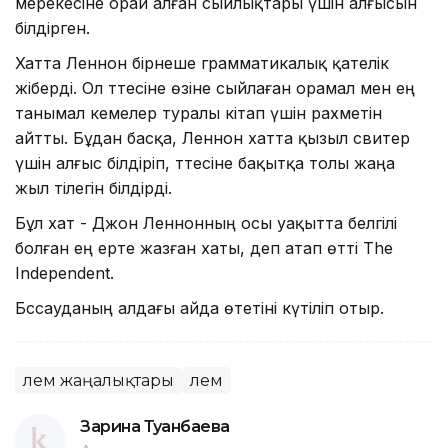
мерекесіне орай алған сыйлықтары үшін алғысын
білдірген.
Хатта Леннон бірнеше грамматикалық қателік
жіберді. Ол тәтесіне өзіне сыйлаған орамал мен ең
танымал кемелер туралы кітап үшін рахметін
айтты. Бұдан басқа, Леннон хатта қызыл свитер
үшін алғыс білдіріп, тәтесіне бақытқа толы жаңа
жыл тілегін білдірді.
Бұл хат - Джон Леннонның осы уақытта белгілі
болған ең ерте жазған хаты, деп атап өтті The
Independent.
Бәссауданың алдағы айда өтетіні күтіліп отыр.
Әлем жаңалықтары
Әлем
Зарина Туғанбаева