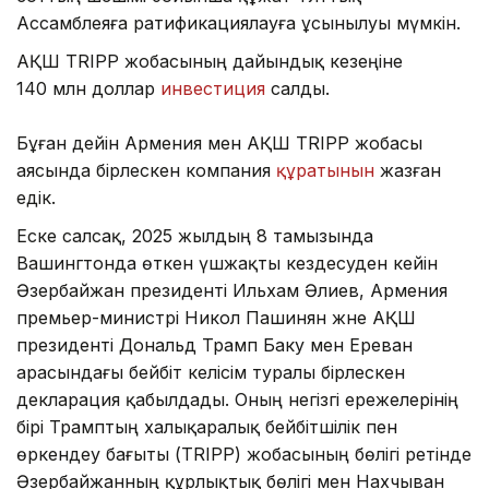
Ассамблеяға ратификациялауға ұсынылуы мүмкін.
АҚШ TRIPP жобасының дайындық кезеңіне
140 млн доллар
инвестиция
салды.
Бұған дейін Армения мен АҚШ TRIPP жобасы
аясында бірлескен компания
құратынын
жазған
едік.
Еске салсақ, 2025 жылдың 8 тамызында
Вашингтонда өткен үшжақты кездесуден кейін
Әзербайжан президенті Ильхам Әлиев, Армения
премьер-министрі Никол Пашинян және АҚШ
президенті Дональд Трамп Баку мен Ереван
арасындағы бейбіт келісім туралы бірлескен
декларация қабылдады. Оның негізгі ережелерінің
бірі Трамптың халықаралық бейбітшілік пен
өркендеу бағыты (TRIPP) жобасының бөлігі ретінде
Әзербайжанның құрлықтық бөлігі мен Нахчыван