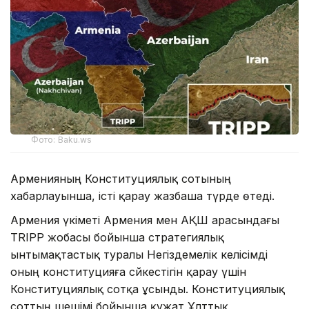
Фото: Baku.ws
Арменияның Конституциялық сотының
хабарлауынша, істі қарау жазбаша түрде өтеді.
Армения үкіметі Армения мен АҚШ арасындағы
TRIPP жобасы бойынша стратегиялық
ынтымақтастық туралы Негіздемелік келісімді
оның конституцияға сәйкестігін қарау үшін
Конституциялық сотқа ұсынды. Конституциялық
соттың шешімі бойынша құжат Ұлттық