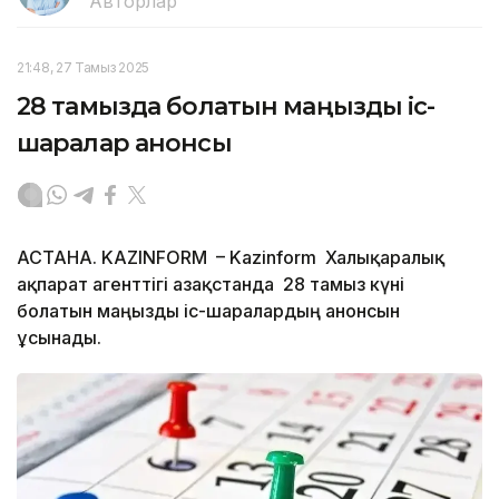
Авторлар
21:48, 27 Тамыз 2025
28 тамызда болатын маңызды іс-
шаралар анонсы
АСТАНА. KAZINFORM – Kazinform Халықаралық
ақпарат агенттігі Қазақстанда 28 тамыз күні
болатын маңызды іс-шаралардың анонсын
ұсынады.