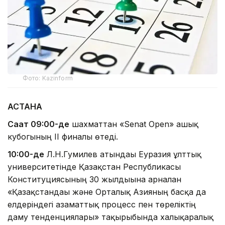
Фото: Kazinform
АСТАНА
Сағат 09:00-де
шахматтан «Senat Open» ашық
кубогының II финалы өтеді.
10:00-де
Л.Н.Гумилев атындағы Еуразия ұлттық
университетінде Қазақстан Республикасы
Конституциясының 30 жылдығына арналған
«Қазақстандағы және Орталық Азияның басқа да
елдеріндегі азаматтық процесс пен төреліктің
даму тенденциялары» тақырыбында халықаралық