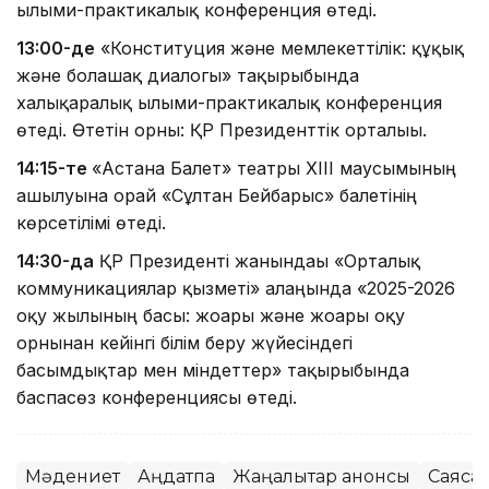
ғылыми-практикалық конференция өтеді.
13:00-де
«Конституция және мемлекеттілік: құқық
және болашақ диалогы» тақырыбында
халықаралық ғылыми-практикалық конференция
өтеді. Өтетін орны: ҚР Президенттік орталығы.
14:15-те
«Астана Балет» театры XIII маусымының
ашылуына орай «Сұлтан Бейбарыс» балетінің
көрсетілімі өтеді.
14:30-да
ҚР Президенті жанындағы «Орталық
коммуникациялар қызметі» алаңында «2025-2026
оқу жылының басы: жоғары және жоғары оқу
орнынан кейінгі білім беру жүйесіндегі
басымдықтар мен міндеттер» тақырыбында
баспасөз конференциясы өтеді.
Мәдениет
Аңдатпа
Жаңалықтар анонсы
Саясат