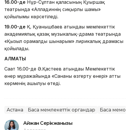
16.00-де
Нұр-Сұлтан қаласының Қуыршақ
театрында «Алладиннің сиқырлы шамы»
қойылымы көрсетіледі.
19.00-де
Қ. Қуанышбаев атындағы мемлекеттік
академиялық қазақ музыкалық-драма театрында
«Қызыл орамалды шынарым» лирикалық драмасы
қойылады.
АЛМАТЫ
Сағат 16.00-де Ә.Қастеев атындағы Мемлекеттік
өнер мұражайында «Сананы өзгерту өнері» атты
көрменің ашылуы өтеді.
Астана
Басқа мемлекеттік органдар
Басқа мемор
Айжан Серікжанқызы