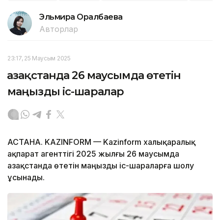
Эльмира Оралбаева
Авторлар
23:17, 25 Маусым 2025
Қазақстанда 26 маусымда өтетін
маңызды іс-шаралар
АСТАНА. KAZINFORM — Kazinform халықаралық
ақпарат агенттігі 2025 жылғы 26 маусымда
Қазақстанда өтетін маңызды іс-шараларға шолу
ұсынады.