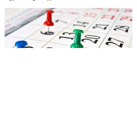
Фото: Kazinform
АСТАНА
08:30
– «Думан» қонақүй кешенінде ХІІ
Қазақстандық халықаралық құс өсірушілер
форумы және ЕАЭО елдері құс өсірушілер