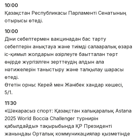
10:00
Қазақстан Республикасы Парламенті Сенатының
отырысы өтеді.
10:00
Діни себептермен вакцинадан бас тарту
себептерін анықтауға және тиімді салааралық өзара
іс-қимыл жолдарын әзірлеуге бағытталған төрт
өңірде жүргізілген зерттеудің алдын ала
нәтижелерін таныстыру және талқылау шарасы
өтеді.
Өтетін орны: Керей мен Жәнібек хандар көшесі,
5/1.
11:30
«Шекарасыз спорт: Қазақстан халықаралық Astana
2025 World Boccia Challenger турнирін
қабылдайды» тақырыбында ҚР Президенті
жанындағы Орталық коммуникациялар қызметінде