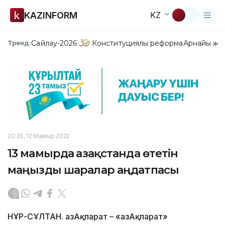
KAZINFORM
KZ
Сайлау-2026
Конституциялық реформа
Арнайы жо
Тренд:
20:35, 12 Мамыр 2022
13 мамырда Қазақстанда өтетін
маңызды шаралар аңдатпасы
НҰР-СҰЛТАН. ҚазАқпарат – «ҚазАқпарат»