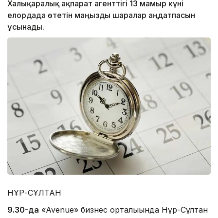
Халықаралық ақпарат агенттігі 13 мамыр күні
елордада өтетін маңызды шаралар аңдатпасын
ұсынады.
НҰР-СҰЛТАН
9.30-да
«Avenue» бизнес орталығында Нұр-Сұлтан