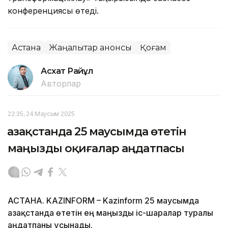
конференциясы өтеді.
Астана
Жаңалықтар анонсы
Қоғам
Асхат Райқұл
Авторлар
22:35, 24 Маусым 2025
Қазақстанда 25 маусымда өтетін
маңызды оқиғалар аңдатпасы
АСТАНА. KAZINFORM – Kazinform 25 маусымда
Қазақстанда өтетін ең маңызды іс-шаралар туралы
аңдатпаны ұсынады.