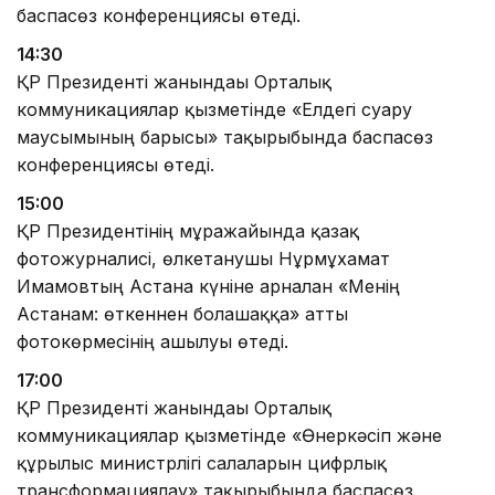
баспасөз конференциясы өтеді.
14:30
ҚР Президенті жанындағы Орталық
коммуникациялар қызметінде «Елдегі суару
маусымының барысы» тақырыбында баспасөз
конференциясы өтеді.
15:00
ҚР Президентінің мұражайында қазақ
фотожурналисі, өлкетанушы Нұрмұхамат
Имамовтың Астана күніне арналған «Менің
Астанам: өткеннен болашаққа» атты
фотокөрмесінің ашылуы өтеді.
17:00
ҚР Президенті жанындағы Орталық
коммуникациялар қызметінде «Өнеркәсіп және
құрылыс министрлігі салаларын цифрлық
трансформациялау» тақырыбында баспасөз