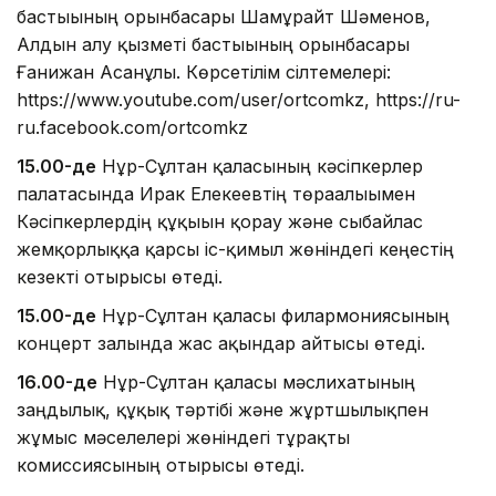
бастығының орынбасары Шамұрайт Шәменов,
Алдын алу қызметі бастығының орынбасары
Ғанижан Асанұлы. Көрсетілім сілтемелері:
https://www.youtube.com/user/ortcomkz, https://ru-
ru.facebook.com/ortcomkz
15.00-де
Нұр-Сұлтан қаласының кәсіпкерлер
палатасында Ирак Елекеевтің төрағалығымен
Кәсіпкерлердің құқығын қорғау және сыбайлас
жемқорлыққа қарсы іс-қимыл жөніндегі кеңестің
кезекті отырысы өтеді.
15.00-де
Нұр-Сұлтан қаласы филармониясының
концерт залында жас ақындар айтысы өтеді.
16.00-де
Нұр-Сұлтан қаласы мәслихатының
заңдылық, құқық тәртібі және жұртшылықпен
жұмыс мәселелері жөніндегі тұрақты
комиссиясының отырысы өтеді.