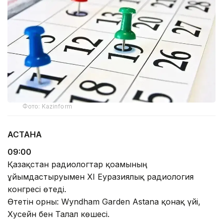
Фото: Kazinform
АСТАНА
09:00
Қазақстан радиологтар қоғамының
ұйымдастыруымен XI Еуразиялық радиология
конгресі өтеді.
Өтетін орны: Wyndham Garden Astana қонақ үйі,
Хусейн бен Талал көшесі.