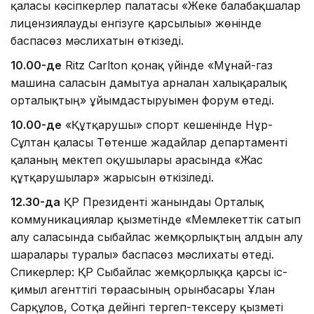
қаласы кәсіпкерлер палатасы «Жеке балабақшалар
лицензиялауды енгізуге қарсылығы» жөнінде
баспасөз мәслихатын өткізеді.
10.00-де
Ritz Carlton қонақ үйінде «Мұнай-газ
машина саласын дамытуға арналған халықаралық
орталықтың» ұйымдастыруымен форум өтеді.
10.00-де
«Құтқарушы» спорт кешенінде Нұр-
Сұлтан қаласы Төтенше жағдайлар департаменті
қаланың мектеп оқушылары арасында «Жас
құтқарушылар» жарысын өткізіледі.
12.30-да
ҚР Президенті жанындағы Орталық
коммуникациялар қызметінде «Мемлекеттік сатып
алу саласында сыбайлас жемқорлықтың алдын алу
шаралары туралы» баспасөз мәслихаты өтеді.
Спикерлер: ҚР Сыбайлас жемқорлыққа қарсы іс-
қимыл агенттігі төрағасының орынбасары Ұлан
Сарқұлов, Сотқа дейінгі тергеп-тексеру қызметі