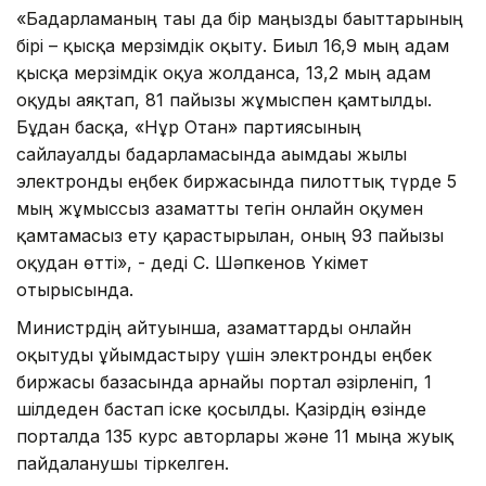
«Бағдарламаның тағы да бір маңызды бағыттарының
бірі – қысқа мерзімдік оқыту. Биыл 16,9 мың адам
қысқа мерзімдік оқуға жолданса, 13,2 мың адам
оқуды аяқтап, 81 пайызы жұмыспен қамтылды.
Бұдан басқа, «Нұр Отан» партиясының
сайлауалды бағдарламасында ағымдағы жылы
электронды еңбек биржасында пилоттық түрде 5
мың жұмыссыз азаматты тегін онлайн оқумен
қамтамасыз ету қарастырылған, оның 93 пайызы
оқудан өтті», - деді С. Шәпкенов Үкімет
отырысында.
Министрдің айтуынша, азаматтарды онлайн
оқытуды ұйымдастыру үшін электронды еңбек
биржасы базасында арнайы портал әзірленіп, 1
шілдеден бастап іске қосылды. Қазірдің өзінде
порталда 135 курс авторлары және 11 мыңға жуық
пайдаланушы тіркелген.