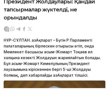
Президент Жолдаулары: Қандай
тапсырмалар жүктелді, не
орындалды
НҰР-СҰЛТАН. ҚазАқпарат – Бүгін ҚР Парламенті
палаталарының бірлескен отырысы өтіп, онда
Мемлекет басшысы Қасым-Жомарт Тоқаев ел
халқына кезекті Жолдауын жариялайтын болады.
Бұл Қасым-Жомарт Кемелұлының Президент
лауазымына кіріскеннен бергі 5-ші Жолдауы
болмақ, деп хабарлайды ҚазАқпарат тілшісі.