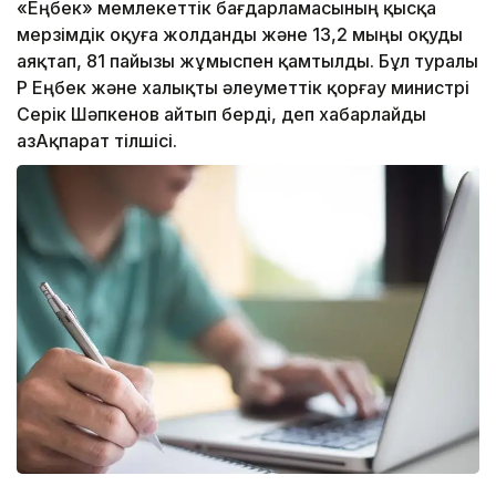
«Еңбек» мемлекеттік бағдарламасының қысқа
мерзімдік оқуға жолданды және 13,2 мыңы оқуды
аяқтап, 81 пайызы жұмыспен қамтылды. Бұл туралы
ҚР Еңбек және халықты әлеуметтік қорғау министрі
Серік Шәпкенов айтып берді, деп хабарлайды
ҚазАқпарат тілшісі.