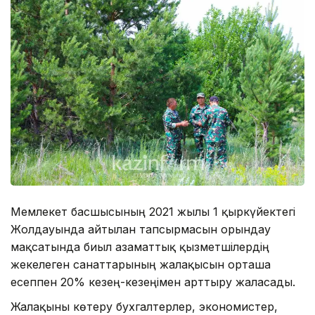
Мемлекет басшысының 2021 жылғы 1 қыркүйектегі
Жолдауында айтылған тапсырмасын орындау
мақсатында биыл азаматтық қызметшілердің
жекелеген санаттарының жалақысын орташа
есеппен 20% кезең-кезеңімен арттыру жалғасады.
Жалақыны көтеру бухгалтерлер, экономистер,