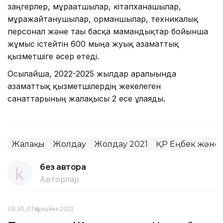
заңгерлер, мұрағатшылар, кітапханашылар,
мұражайтанушылар, орманшылар, техникалық
персонал және тағы басқа мамандықтар бойынша
жұмыс істейтін 600 мыңға жуық азаматтық
қызметшіге әсер етеді.
Осылайша, 2022-2025 жылдар аралығында
азаматтық қызметшілердің жекелеген
санаттарының жалақысы 2 есе ұлғаяды.
Жалақы
Жолдау
Жолдау 2021
ҚР Еңбек және 
без автора
Авторлар
08:30, 01 Қыркүйек 2022