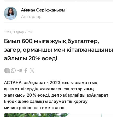
Айжан Серікжанқызы
Авторлар
11:23, 11 Қаңтар 2023
Биыл 600 мыңға жуық бухгалтер,
заңгер, орманшы мен кітапханашының
айлығы 20% өседі
АСТАНА. ҚазАқпарат - 2023 жылы азаматтық
қызметшілердің жекелеген санаттарының
жалақысы 20% өседі, деп хабарлайды ҚазАқпарат
Еңбек және халықты әлеуметтік қорғау
министрлігіне слітеме жасап.