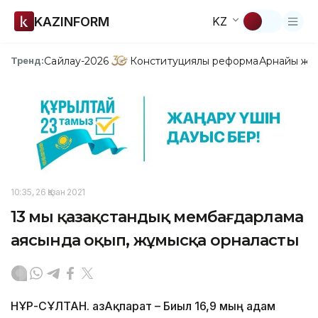
KAZINFORM
KZ
Сайлау-2026
Конституциялық реформа
Арнайы жо
Тренд:
10:35, 26 Қазан 2021
13 мың қазақстандық мембағдарлама
аясында оқып, жұмысқа орналасты
НҰР-СҰЛТАН. ҚазАқпарат – Биыл 16,9 мың адам