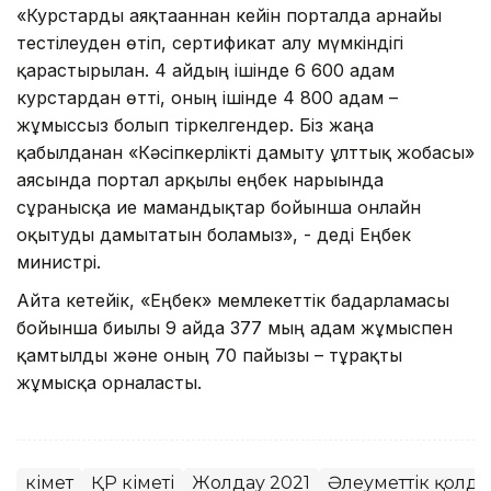
«Курстарды аяқтағаннан кейін порталда арнайы
тестілеуден өтіп, сертификат алу мүмкіндігі
қарастырылған. 4 айдың ішінде 6 600 адам
курстардан өтті, оның ішінде 4 800 адам –
жұмыссыз болып тіркелгендер. Біз жаңа
қабылданған «Кәсіпкерлікті дамыту ұлттық жобасы»
аясында портал арқылы еңбек нарығында
сұранысқа ие мамандықтар бойынша онлайн
оқытуды дамытатын боламыз», - деді Еңбек
министрі.
Айта кетейік, «Еңбек» мемлекеттік бағдарламасы
бойынша биылғы 9 айда 377 мың адам жұмыспен
қамтылды және оның 70 пайызы – тұрақты
жұмысқа орналасты.
Үкімет
ҚР Үкіметі
Жолдау 2021
Әлеуметтік қолда