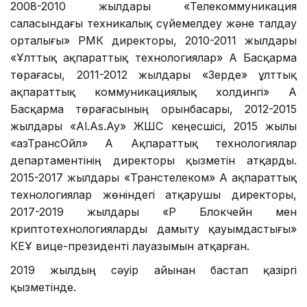
2008-2010 жылдары «Телекоммуникация
саласындағы техникалық сүйемелдеу және талдау
орталығы» РМК директоры, 2010-2011 жылдары
«Ұлттық ақпараттық технологиялар» АҚ Басқарма
төрағасы, 2011-2012 жылдары «Зерде» ұлттық
ақпараттық коммуникациялық холдингі» АҚ
Басқарма төрағасының орынбасары, 2012-2015
жылдары «Al.As.Ay» ЖШС кеңесшісі, 2015 жылы
«ҚазТрансОйл» АҚ Ақпараттық технологиялар
департаментінің директоры қызметін атқарды.
2015-2017 жылдары «Транстелеком» АҚ ақпараттық
технологиялар жөніндегі атқарушы директоры,
2017-2019 жылдары «ҚР Блокчейн мен
криптотехнологияларды дамыту қауымдастығы»
КЕҰ вице-президенті лауазымын атқарған.
2019 жылдың сәуір айынан бастап қазіргі
қызметінде.