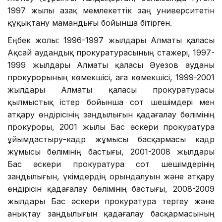
1997 жылы Қазақ мемлекеттік заң университетін
құқықтану мамандығы бойынша бітірген.
Еңбек жолы: 1996-1997 жылдары Алматы қаласы
Ақсай аудандық прокуратурасының стажері, 1997-
1999 жылдары Алматы қаласы Әуезов ауданы
прокурорының көмекшісі, аға көмекшісі, 1999-2001
жылдары Алматы қаласы прокуратурасы
қылмыстық істер бойынша сот шешімдері мен
атқару өндірісінің заңдылығын қадағалау бөлімінің
прокуроры, 2001 жылы Бас әскери прокуратура
ұйымдастыру-кадр жұмысы басқармасы кадр
жұмысы бөлімінің бастығы, 2001-2008 жылдары
Бас әскери прокуратура сот шешімдерінің
заңдылығын, үкімдердің орындалуын және атқару
өндірісін қадағалау бөлімінің бастығы, 2008-2009
жылдары Бас әскери прокуратура тергеу және
анықтау заңдылығын қадағалау басқармасының