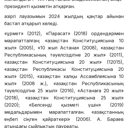
президенті қызметін атқарған.
Қазіргі лауазымын 2024 жылдың қаңтар айынан
бастап атқарып келеді.
«Құрмет» (2012), «Парасат» (2018) ордендерімен
марапатталған; «Қазақстан Конституциясына 10
жыл» (2005), «10 жыл Астана» (2008), «Қазақстан
Республикасының тәуелсіздігіне 20 жыл» (2011),
«Қазақстан Конституциясына 20 жыл» (12015),
«Қазақстан Республикасы Конституциясына 20
жыл» (2015), «Қазақстан халқы Ассамблеясына 10
жыл» (2008 ж.), «Қазақстан Республикасының
тәуелсіздігіне 25 жыл» (2016), «Астанаға 20 жыл»
(2018), «Қазақстан Конституциясына 25 жыл»
(2020); «Белсенді қызметі үшін» (2019)
медальдарымен марапатталған. «Қазақстанның
еңбегі сіңген қайраткері» (2006). А. Бараев
атындағы сыйлықтың лауреаты.