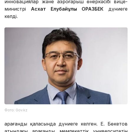
инновациялар және аэроғарыш өнеркәсібі вице-
министрі
Асхат Елубайұлы ОРАЗБЕК
дүниеге
келді.
Фото: Gov.kz
Қарағанды қаласында дүниеге келген. Е. Бөкетов
атындағы Қарағанды мемлекеттік университетін