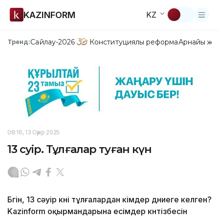
KAZINFORM
KZ
Сайлау-2026
Конституциялық реформа
Арнайы жо
Тренд:
08:16, 13 Сәуір 2025
13 сәуір. Тұлғалар туған күн
Бүгін, 13 сәуір күні тұлғалардан кімдер дүниеге келген?
Kazinform оқырмандарына есімдер күнтізбесін