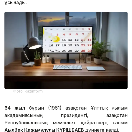
ұсынады.
Фото: Kazinform
64 жыл
бұрын (1961) Қазақстан Ұлттық ғылым
академиясының президенті, Қазақстан
Республикасының мемлекет қайраткері, ғалым
Ақылбек Қажығұлұлы КҮРІШБАЕВ
дүниеге келді.