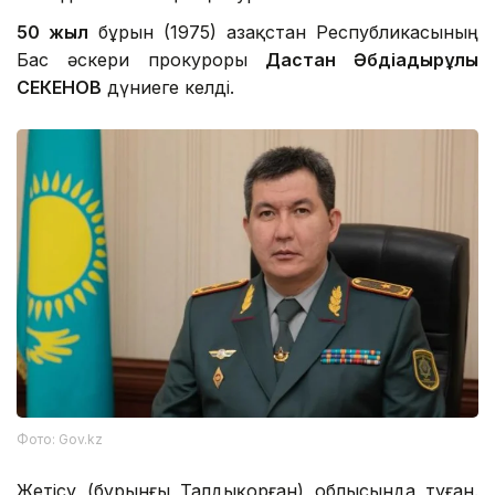
50 жыл
бұрын (1975) Қазақстан Республикасының
Бас әскери прокуроры
Дастан Әбдіқадырұлы
СЕКЕНОВ
дүниеге келді.
Фото: Gov.kz
Жетісу (бұрынғы Талдықорған) облысында туған.