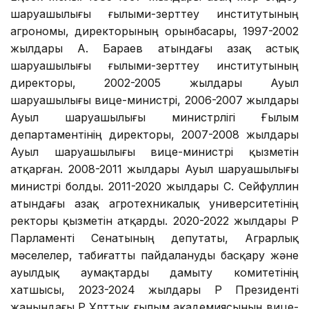
шаруашылығы ғылыми-зерттеу институтының
агрономы, директорының орынбасары, 1997-2002
жылдары А. Бараев атындағы Қазақ астық
шаруашылығы ғылыми-зерттеу институтының
директоры, 2002-2005 жылдары Ауыл
шаруашылығы вице-министрі, 2006-2007 жылдары
Ауыл шаруашылығы министрлігі Ғылым
департаментінің директоры, 2007-2008 жылдары
Ауыл шаруашылығы вице-министрі қызметін
атқарған. 2008-2011 жылдары Ауыл шаруашылығы
министрі болды. 2011-2020 жылдары С. Сейфуллин
атындағы Қазақ агротехникалық университетінің
ректоры қызметін атқарды. 2020-2022 жылдары ҚР
Парламенті Сенатының депутаты, Аграрлық
мәселелер, табиғатты пайдалануды басқару және
ауылдық аумақтарды дамыту комитетінің
хатшысы, 2023-2024 жылдары ҚР Президенті
жанындағы ҚР Ұлттық ғылым академиясының вице-