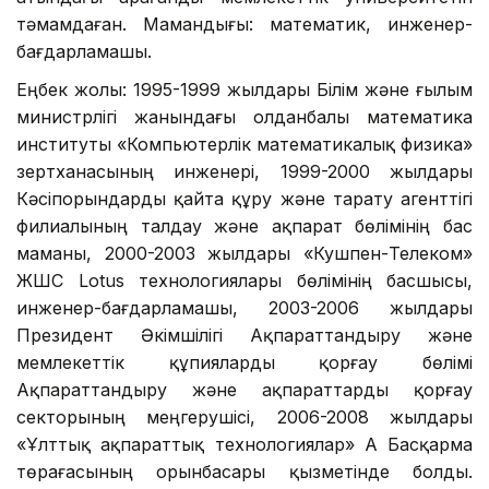
тәмамдаған. Мамандығы: математик, инженер-
бағдарламашы.
Еңбек жолы: 1995-1999 жылдары Білім және ғылым
министрлігі жанындағы Қолданбалы математика
институты «Компьютерлік математикалық физика»
зертханасының инженері, 1999-2000 жылдары
Кәсіпорындарды қайта құру және тарату агенттігі
филиалының талдау және ақпарат бөлімінің бас
маманы, 2000-2003 жылдары «Кушпен-Телеком»
ЖШС Lotus технологиялары бөлімінің басшысы,
инженер-бағдарламашы, 2003-2006 жылдары
Президент Әкімшілігі Ақпараттандыру және
мемлекеттік құпияларды қорғау бөлімі
Ақпараттандыру және ақпараттарды қорғау
секторының меңгерушісі, 2006-2008 жылдары
«Ұлттық ақпараттық технологиялар» АҚ Басқарма
төрағасының орынбасары қызметінде болды.