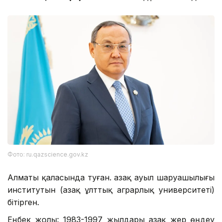
Фото: ru.qazscience.gov.kz
Алматы қаласында туған. Қазақ ауыл шаруашылығы
институтын (Қазақ ұлттық аграрлық университеті)
бітірген.
Еңбек жолы: 1983-1997 жылдары Қазақ жер өңдеу