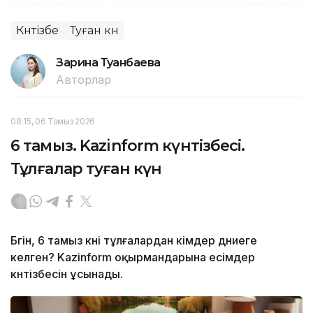
Күнтізбе
Туған күн
Зарина Туғанбаева
Авторлар
08:15, 06 Тамыз 2026
6 тамыз. Kazinform күнтізбесі.
Тұлғалар туған күн
Бүгін, 6 тамыз күні тұлғалардан кімдер дүниеге
келген? Kazinform оқырмандарына есімдер
күнтізбесін ұсынады.