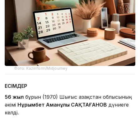
Фото: Kazinform/Midjourney
ЕСІМДЕР
56 жыл
бұрын (1970) Шығыс Қазақстан облысының
әкімі
Нұрымбет Аманұлы САҚТАҒАНОВ
дүниеге
келді.