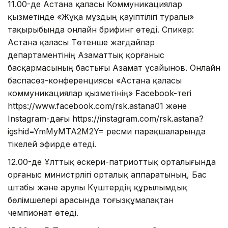
11.00-де Астана қаласы Коммуникациялар
қызметінде «Жұқа мұздың қауіптілігі туралы»
тақырыбында онлайн брифинг өтеді. Спикер:
Астана қаласы Төтенше жағдайлар
департаментінің Азаматтық қорғаныс
басқармасының бастығы Азамат Құсайынов. Онлайн
баспасөз-конференциясы «Астана қаласы
коммуникациялар қызметінің» Facеbook-тегі
https://www.facebook.com/rsk.astana01 және
Instagram-дағы https://instagram.com/rsk.astana?
igshid=YmMyMTA2M2Y= ресми парақшаларында
тікелей эфирде өтеді.
12.00-де Ұлттық әскери-патриоттық орталығында
Қорғаныс министрлігі орталық аппаратының, Бас
штабы және Қарулы Күштердің құрылымдық
бөлімшелері арасында тоғызқұмалақтан
чемпионат өтеді.