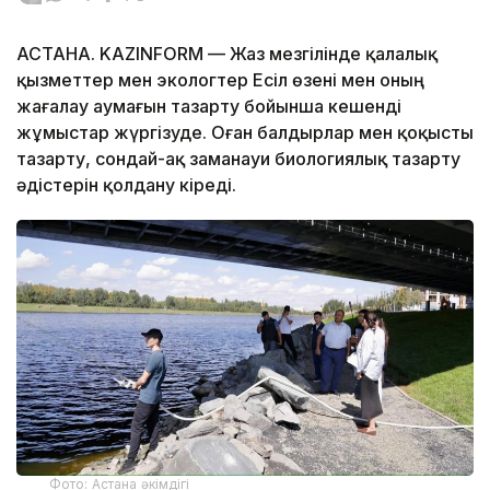
АСТАНА. KAZINFORM — Жаз мезгілінде қалалық
қызметтер мен экологтер Есіл өзені мен оның
жағалау аумағын тазарту бойынша кешенді
жұмыстар жүргізуде. Оған балдырлар мен қоқысты
тазарту, сондай-ақ заманауи биологиялық тазарту
әдістерін қолдану кіреді.
Фото: Астана әкімдігі