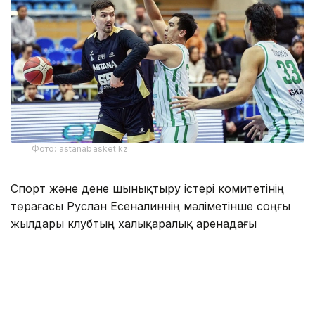
Фото: astanabasket.kz
Спорт және дене шынықтыру істері комитетінің
төрағасы Руслан Есеналиннің мәліметінше соңғы
жылдары клубтың халықаралық аренадағы
нәтижелері алға қойған міндеттері мен күткен
нәтижелерге сәйкес келмеді.
— ВТБ Бірыңғай лигасының өткен маусымының
қорытындысы бойынша «Астана»