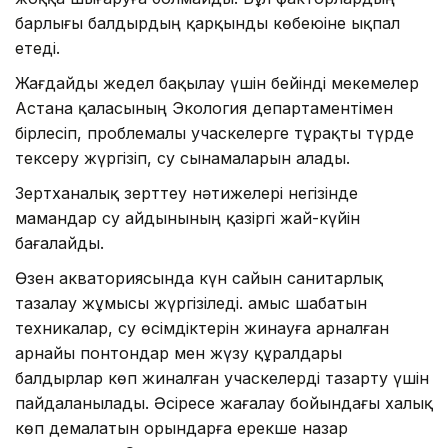
барлығы балдырдың қарқынды көбеюіне ықпал
етеді.
Жағдайды жедел бақылау үшін бейінді мекемелер
Астана қаласының Экология департаментімен
бірлесіп, проблемалы учаскелерге тұрақты түрде
тексеру жүргізіп, су сынамаларын алады.
Зертханалық зерттеу нәтижелері негізінде
мамандар су айдынының қазіргі жай-күйін
бағалайды.
Өзен акваториясында күн сайын санитарлық
тазалау жұмысы жүргізіледі. Қамыс шабатын
техникалар, су өсімдіктерін жинауға арналған
арнайы понтондар мен жүзу құралдары
балдырлар көп жиналған учаскелерді тазарту үшін
пайдаланылады. Әсіресе жағалау бойындағы халық
көп демалатын орындарға ерекше назар