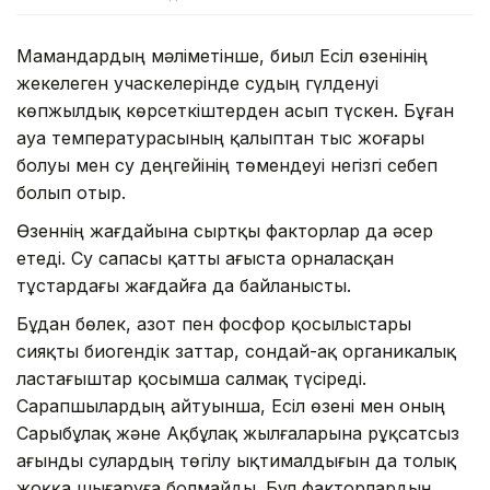
Мамандардың мәліметінше, биыл Есіл өзенінің
жекелеген учаскелерінде судың гүлденуі
көпжылдық көрсеткіштерден асып түскен. Бұған
ауа температурасының қалыптан тыс жоғары
болуы мен су деңгейінің төмендеуі негізгі себеп
болып отыр.
Өзеннің жағдайына сыртқы факторлар да әсер
етеді. Су сапасы қатты ағыста орналасқан
тұстардағы жағдайға да байланысты.
Бұдан бөлек, азот пен фосфор қосылыстары
сияқты биогендік заттар, сондай-ақ органикалық
ластағыштар қосымша салмақ түсіреді.
Сарапшылардың айтуынша, Есіл өзені мен оның
Сарыбұлақ және Ақбұлақ жылғаларына рұқсатсыз
ағынды сулардың төгілу ықтималдығын да толық
жоққа шығаруға болмайды. Бұл факторлардың