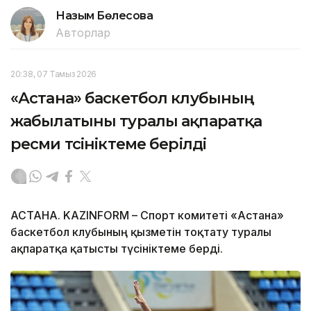
Назым Бөлесова
Авторлар
20:38, 07 Тамыз 2026
«Астана» баскетбол клубының
жабылатыны туралы ақпаратқа
ресми түсініктеме берілді
АСТАНА. KAZINFORM – Спорт комитеті «Астана»
баскетбол клубының қызметін тоқтату туралы
ақпаратқа қатысты түсініктеме берді.