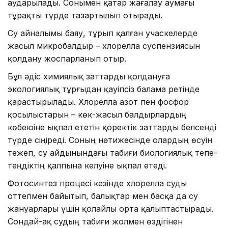
аударылады. Сонымен қатар жағалау аумағы
тұрақты түрде тазартылып отырады.
Су айналымы баяу, тұрып қалған учаскелерде
жасыл микробалдыр – хлорелла суспензиясын
қолдану жоспарланып отыр.
Бұл әдіс химиялық заттарды қолдануға
экологиялық тұрғыдан қауіпсіз балама ретінде
қарастырылады. Хлорелла азот пен фосфор
қосылыстарын – көк-жасыл балдырлардың
көбеюіне ықпал ететін қоректік заттарды белсенді
түрде сіңіреді. Соның нәтижесінде олардың өсуін
тежеп, су айдынындағы табиғи биологиялық тепе-
теңдіктің қалпына келуіне ықпал етеді.
Фотосинтез процесі кезінде хлорелла суды
оттегімен байытып, балықтар мен басқа да су
жануарлары үшін қолайлы орта қалыптастырады.
Сондай-ақ судың табиғи жолмен өздігінен