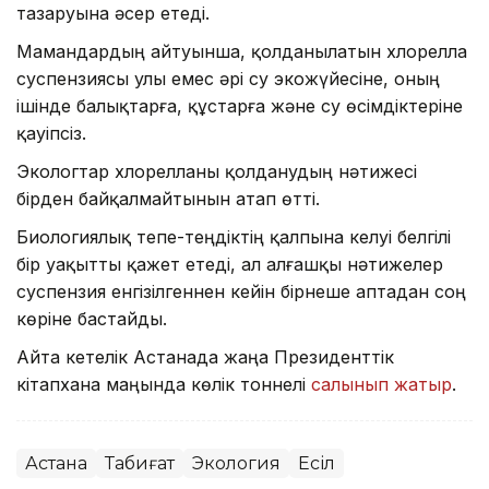
тазаруына әсер етеді.
Мамандардың айтуынша, қолданылатын хлорелла
суспензиясы улы емес әрі су экожүйесіне, оның
ішінде балықтарға, құстарға және су өсімдіктеріне
қауіпсіз.
Экологтар хлорелланы қолданудың нәтижесі
бірден байқалмайтынын атап өтті.
Биологиялық тепе-теңдіктің қалпына келуі белгілі
бір уақытты қажет етеді, ал алғашқы нәтижелер
суспензия енгізілгеннен кейін бірнеше аптадан соң
көріне бастайды.
Айта кетелік Астанада жаңа Президенттік
кітапхана маңында көлік тоннелі
салынып жатыр
.
Астана
Табиғат
Экология
Есіл