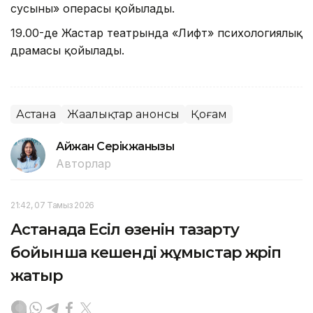
сусыны» операсы қойылады.
19.00-де Жастар театрында «Лифт» психологиялық
драмасы қойылады.
Астана
Жаңалықтар анонсы
Қоғам
Айжан Серікжанқызы
Авторлар
21:42, 07 Тамыз 2026
Астанада Есіл өзенін тазарту
бойынша кешенді жұмыстар жүріп
жатыр