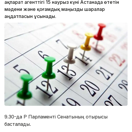
ақпарат агенттігі 15 наурыз күні Астанада өтетін
мәдени және қоғамдық маңызды шаралар
аңдатпасын ұсынады.
9.30-да ҚР Парламенті Сенатының отырысы
басталады.