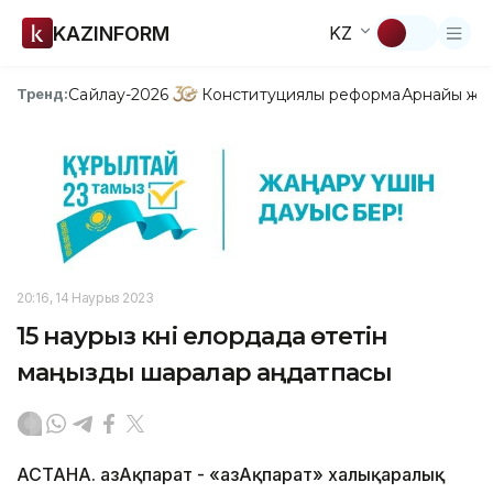
KAZINFORM
KZ
Сайлау-2026
Конституциялық реформа
Арнайы жо
Тренд:
20:16, 14 Наурыз 2023
15 наурыз күні елордада өтетін
маңызды шаралар аңдатпасы
АСТАНА. ҚазАқпарат - «ҚазАқпарат» халықаралық