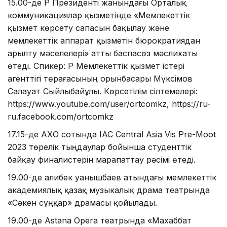
15.00-де ҚР Президенті жанындағы Орталық
коммуникациялар қызметінде «Мемлекеттік
қызмет көрсету сапасын бақылау және
мемлекеттік аппарат қызметін бюрократиядан
арылту мәселелері» атты баспасөз мәслихаты
өтеді. Спикер: ҚР Мемлекеттік қызмет істері
агенттігі төрағасының орынбасары Мүксімов
Салауат Сыйлыбайұлы. Көрсетілім сілтемелері:
https://www.youtube.com/user/ortcomkz, https://ru-
ru.facebook.com/ortcomkz
17.15-де АХҚО сотында IAC Central Asia Vis Pre-Moot
2023 төрелік тыңдаулар бойынша студенттік
байқау финалистерін марапаттау рәсімі өтеді.
19.00-де Қалибек Қуанышбаев атындағы мемлекеттік
академиялық қазақ музыкалық драма театрында
«Сәкен сұңқар» драмасы қойылады.
19.00-де Astana Opera театрында «Махаббат