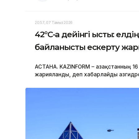
20:57, 07 Тамыз 2026
42°C-қа дейінгі ыстық: ел
байланысты ескерту жа
АСТАНА. KAZINFORM – Қазақстанның 1
жарияланды, деп хабарлайды Қазгид