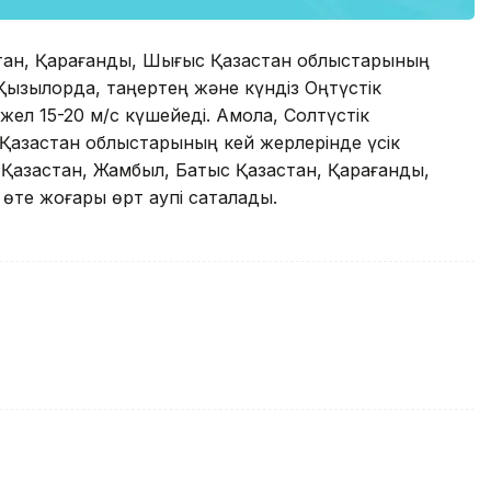
қстан, Қарағанды, Шығыс Қазақстан облыстарының
 Қызылорда, таңертең және күндіз Оңтүстік
ел 15-20 м/с күшейеді. Ақмола, Солтүстік
Қазақстан облыстарының кей жерлерінде үсік
Қазақстан, Жамбыл, Батыс Қазақстан, Қарағанды,
те жоғары өрт қаупі сақталады.