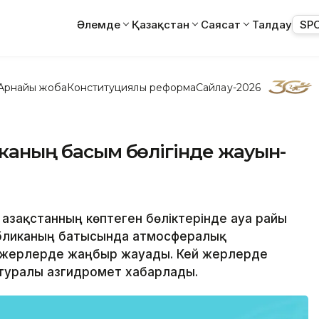
Әлемде
Қазақстан
Саясат
Талдау
SP
Арнайы жоба
Конституциялық реформа
Сайлау-2026
иканың басым бөлігінде жауын-
і Қазақстанның көптеген бөліктерінде ауа райы
бликаның батысында атмосфералық
 жерлерде жаңбыр жауады. Кей жерлерде
туралы Қазгидромет хабарлады.