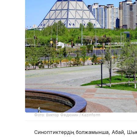
Фото: Виктор Федюнин / Kazinform
Синоптиктердің болжамынша, Абай, Шығы