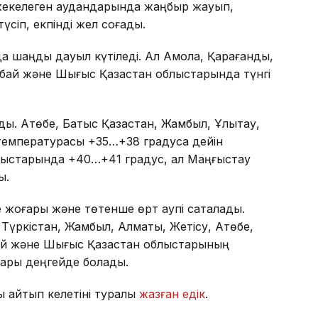
жекелеген аудандарында жаңбыр жауып,
үсіп, екпінді жел соғады.
 шаңды дауыл күтіледі. Ал Ақмола, Қарағанды,
 Абай және Шығыс Қазақстан облыстарында түнгі
ады. Ақтөбе, Батыс Қазақстан, Жамбыл, Ұлытау,
емпературасы +35…+38 градусқа дейін
блыстарында +40…+41 градус, ал Маңғыстау
ы.
е жоғары және төтенше өрт қаупі сақталады.
Түркістан, Жамбыл, Алматы, Жетісу, Ақтөбе,
бай және Шығыс Қазақстан облыстарының
оғары деңгейде болады.
қ қайтып келетіні туралы
жазған едік
.