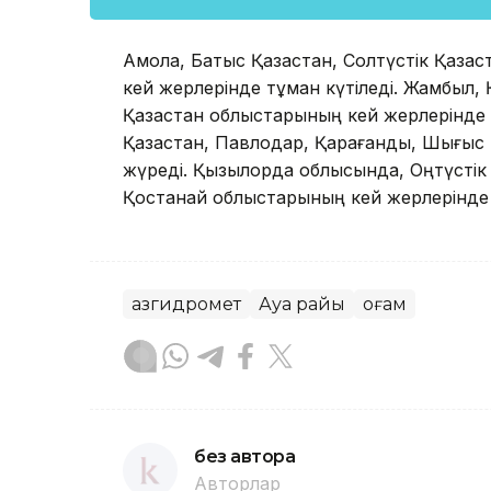
Ақмола, Батыс Қазақстан, Солтүстік Қаза
кей жерлерінде тұман күтіледі. Жамбыл,
Қазақстан облыстарының кей жерлерінде ж
Қазақстан, Павлодар, Қарағанды, Шығыс 
жүреді. Қызылорда облысында, Оңтүстік 
Қостанай облыстарының кей жерлерінде ө
Қазгидромет
Ауа райы
Қоғам
без автора
Авторлар