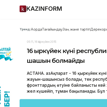
KAZINFORM
Ақорда
Тағайындау
Заң және тәртіп
Дерекқор
Тренд:
05:11, 16 Қыркүйек 2015
16 қыркүйек күні республ
шашын болмайды
АСТАНА. ҚазАқпарат - 16 қыркүйек күн
жауын-шашынсыз болады, тек респу
фронттардың өтуіне байланысты кей
жел күшейіп, тұман бақыланады. Бұл 