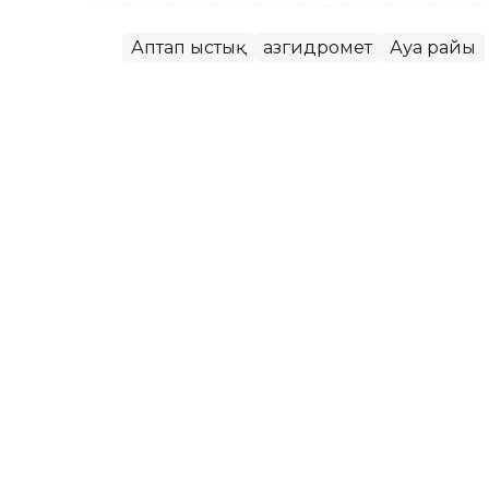
Аптап ыстық
Қазгидромет
Ауа райы
Назым Бөлесова
Авторлар
15:30, 07 Тамыз 2026
Демалыс күндері аптап ыс
АСТАНА. KAZINFORM – Қазгидромет 8–1
райы болжамын жариялады.