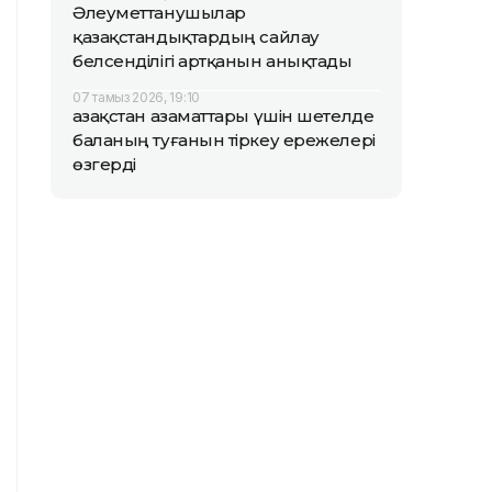
Әлеуметтанушылар
қазақстандықтардың сайлау
белсенділігі артқанын анықтады
07 тамыз 2026, 19:10
Қазақстан азаматтары үшін шетелде
баланың туғанын тіркеу ережелері
өзгерді