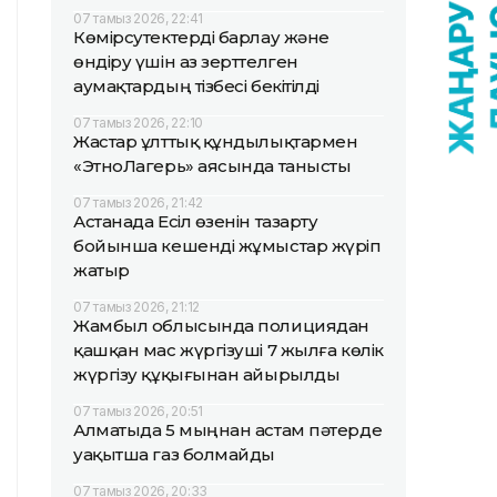
07 тамыз 2026, 22:41
Көмірсутектерді барлау және
өндіру үшін аз зерттелген
аумақтардың тізбесі бекітілді
07 тамыз 2026, 22:10
Жастар ұлттық құндылықтармен
«ЭтноЛагерь» аясында танысты
07 тамыз 2026, 21:42
Астанада Есіл өзенін тазарту
бойынша кешенді жұмыстар жүріп
жатыр
07 тамыз 2026, 21:12
Жамбыл облысында полициядан
қашқан мас жүргізуші 7 жылға көлік
жүргізу құқығынан айырылды
07 тамыз 2026, 20:51
Алматыда 5 мыңнан астам пәтерде
уақытша газ болмайды
07 тамыз 2026, 20:33