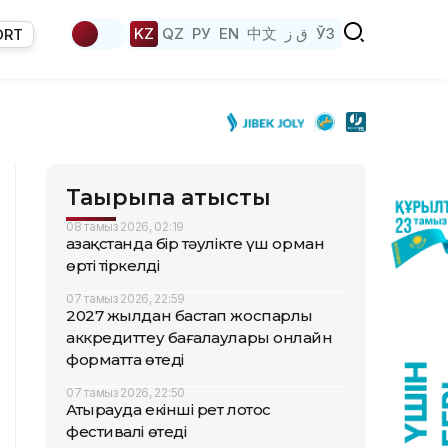
KZ
QZ
РУ
EN
中文
ق ز
ЎЗ
ORT
Тақырыпқа қатысты
08 тамыз 2026, 02:19
Қазақстанда бір тәулікте үш орман
өрті тіркелді
07 тамыз 2026, 22:59
2027 жылдан бастап жоспарлы
аккредиттеу бағалаулары онлайн
форматта өтеді
07 тамыз 2026, 22:50
Атырауда екінші рет лотос
фестивалі өтеді