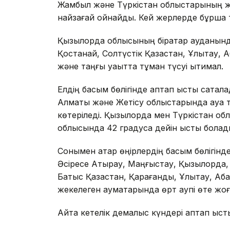
Жамбыл және Түркістан облыстарының 
найзағай ойнайды. Кей жерлерде бұршақ т
Қызылорда облысының бірқатар ауданында
Қостанай, Солтүстік Қазақстан, Ұлытау,
және таңғы уақытта тұман түсуі ықтимал.
Елдің басым бөлігінде аптап ыстық сақтал
Алматы және Жетісу облыстарында ауа т
көтеріледі. Қызылорда мен Түркістан о
облысында 42 градусқа дейін ыстық болад
Сонымен қатар өңірлердің басым бөлігінд
Әсіресе Атырау, Маңғыстау, Қызылорда, 
Батыс Қазақстан, Қарағанды, Ұлытау, А
жекелеген аумақтарында өрт қаупі өте ж
Айта кетелік демалыс күндері аптап ысты