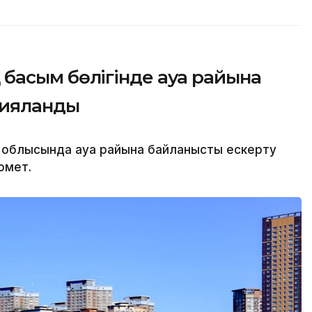
дің басым бөлігінде ауа райына
рияланды
6 облысында ауа райына байланысты ескерту
ромет.