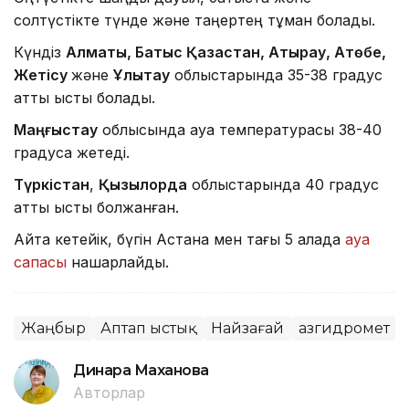
солтүстікте түнде және таңертең тұман болады.
Күндіз
Алматы, Батыс Қазақстан, Атырау, Ақтөбе,
Жетісу
және
Ұлытау
облыстарында 35-38 градус
қатты ыстық болады.
Маңғыстау
облысында ауа температурасы 38-40
градусқа жетеді.
Түркістан
,
Қызылорда
облыстарында 40 градус
қатты ыстық болжанған.
Айта кетейік, бүгін Астана мен тағы 5 қалада
ауа
сапасы
нашарлайды.
Жаңбыр
Аптап ыстық
Найзағай
Қазгидромет
Динара Маханова
Авторлар