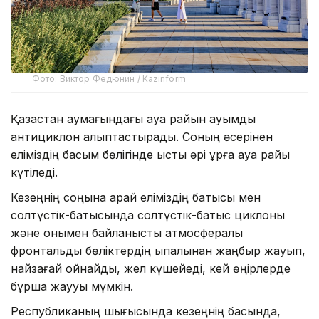
Фото: Виктор Федюнин / Kazinform
Қазақстан аумағындағы ауа райын ауқымды
антициклон қалыптастырады. Соның әсерінен
еліміздің басым бөлігінде ыстық әрі құрғақ ауа райы
күтіледі.
Кезеңнің соңына қарай еліміздің батысы мен
солтүстік-батысында солтүстік-батыс циклоны
және онымен байланысты атмосфералық
фронтальды бөліктердің ықпалынан жаңбыр жауып,
найзағай ойнайды, жел күшейеді, кей өңірлерде
бұршақ жаууы мүмкін.
Республиканың шығысында кезеңнің басында,