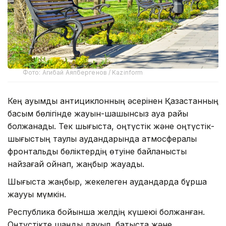
Фото: Агибай Аяпбергенов / Kazinform
Кең ауқымды антициклонның әсерінен Қазақстанның
басым бөлігінде жауын-шашынсыз ауа райы
болжанады. Тек шығыста, оңтүстік және оңтүстік-
шығыстың таулы аудандарында атмосфералық
фронтальды бөліктердің өтуіне байланысты
найзағай ойнап, жаңбыр жауады.
Шығыста жаңбыр, жекелеген аудандарда бұршақ
жаууы мүмкін.
Республика бойынша желдің күшеюі болжанған.
Оңтүстікте шаңды дауыл, батыста және