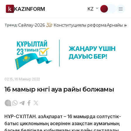
KAZINFORM
KZ
Сайлау-2026
Конституциялық реформа
Арнайы жо
Тренд:
02:15, 16 Мамыр 2022
16 мамыр күнгі ауа райы болжамы
НҰР-СҰЛТАН. ҚазАқпарат – 16 мамырда солтүстік-
батыс циклонының әсерінен Қазақстан аумағының
басым бөлігінде құбылмалы күн райы сақталады,