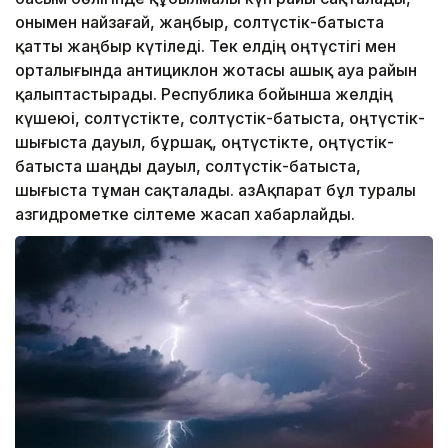
онымен найзағай, жаңбыр, солтүстік-батыста
қатты жаңбыр күтіледі. Тек елдің оңтүстігі мен
орталығында антициклон жотасы ашық ауа райын
қалыптастырады. Республика бойынша желдің
күшеюі, солтүстікте, солтүстік-батыста, оңтүстік-
шығыста дауыл, бұршақ, оңтүстікте, оңтүстік-
батыста шаңды дауыл, солтүстік-батыста,
шығыста тұман сақталады. ҚазАқпарат бұл туралы
Қазгидрометке сілтеме жасап хабарлайды.