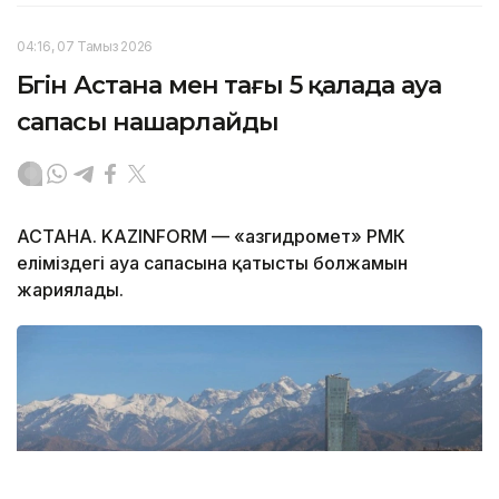
04:16, 07 Тамыз 2026
Бүгін Астана мен тағы 5 қалада ауа
сапасы нашарлайды
АСТАНА. KAZINFORM — «Қазгидромет» РМК
еліміздегі ауа сапасына қатысты болжамын
жариялады.