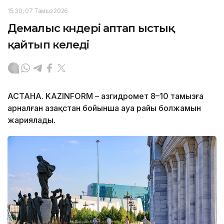
15:30, 07 Тамыз 2026
Демалыс күндері аптап ыстық
қайтып келеді
АСТАНА. KAZINFORM – Қазгидромет 8–10 тамызға
арналған Қазақстан бойынша ауа райы болжамын
жариялады.