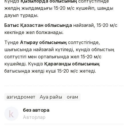
Күндіз
Қызылорда облысының
солтүстігінде
желдің жылдамдығы 15-20 м/с күшейіп, шаңды
дауыл тұрады.
Батыс Қазақстан облысында
найзағай, 15-20 м/с
кекпінде жел болжанады.
Түнде
Атырау облысының
солтүстігінде,
шығысында найзағай күтіледі, күндіз облыстың
солтүстігі мен орталығында жел 15-20 м/с
күшейеді. Күндіз
Қарағанды облысының
батысында желді күші 15-20 м/с жетеді.
Қазгидромет
Ауа райы
Қоғам
без автора
Авторлар