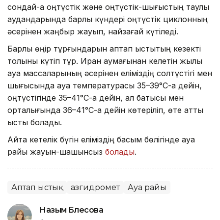
сондай-ақ оңтүстік және оңтүстік-шығыстың таулы
аудандарында барлық күндері оңтүстік циклонның
әсерінен жаңбыр жауып, найзағай күтіледі.
Барлық өңір тұрғындарын аптап ыстықтың кезекті
толқыны күтіп тұр. Иран аумағынан келетін жылы
ауа массаларының әсерінен еліміздің солтүстігі мен
шығысында ауа температурасы 35–39°С-қа дейін,
оңтүстігінде 35–41°С-қа дейін, ал батысы мен
орталығында 36–41°С-қа дейін көтеріліп, өте қатты
ыстық болады.
Айта кетелік бүгін еліміздің басым бөлігінде ауа
райы жауын-шашынсыз
болады
.
Аптап ыстық
Қазгидромет
Ауа райы
Назым Бөлесова