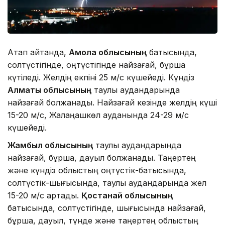
Атап айтқанда,
Ақмола облысының
батысында,
солтүстігінде, оңтүстігінде найзағай, бұршақ
күтіледі. Желдің екпіні 25 м/с күшейеді. Күндіз
Алматы облысының
таулы аудандарында
найзағай болжанады. Найзағай кезінде желдің күші
15-20 м/с, Жалаңашкөл ауданында 24-29 м/с
күшейеді.
Жамбыл облысының
таулы аудандарында
найзағай, бұршақ, дауыл болжанады. Таңертең
және күндіз облыстың оңтүстік-батысында,
солтүстік-шығысында, таулы аудандарында жел
15-20 м/с артады.
Қостанай облысының
батысында, солтүстігінде, шығысында найзағай,
бұршақ, дауыл, түнде және таңертең облыстың