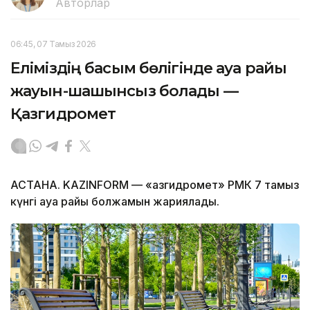
Авторлар
06:45, 07 Тамыз 2026
Еліміздің басым бөлігінде ауа райы
жауын-шашынсыз болады —
Қазгидромет
АСТАНА. KAZINFORM — «Қазгидромет» РМК 7 тамыз
күнгі ауа райы болжамын жариялады.