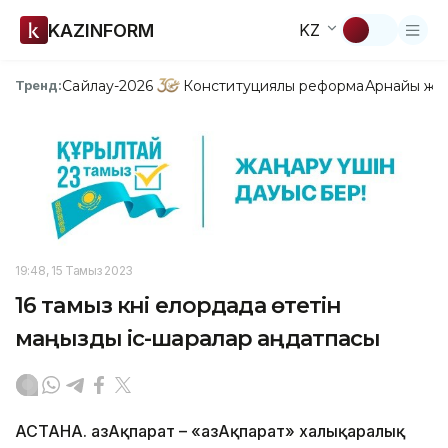
KAZINFORM
KZ
Сайлау-2026
Конституциялық реформа
Арнайы жо
Тренд:
19:48, 15 Тамыз 2023
16 тамыз күні елордада өтетін
маңызды іс-шаралар аңдатпасы
АСТАНА. ҚазАқпарат – «ҚазАқпарат» халықаралық