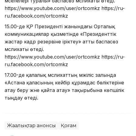
мәселелері туралы» баспасөз мәслихаты өтеді.
https://www.youtube.com/user/ortcomkz https://ru-
ru.facebook.com/ortcomkz
15.00-де ҚР Президенті жанындағы Орталық
коммуникациялар қызметінде «Президенттік
жастар кадр резервіне іріктеу» атты баспасөз
мәслихаты өтеді.
https://www.youtube.com/user/ortcomkz https://ru-
ru.facebook.com/ortcomkz
17.00-де қалалық мәслихаттың мәжіліс залында
«Астана қаласының кейбір құрамдас бөліктеріне
атау беру және қайта атау» тақырыбына көпшілік
тыңдау өтеді.
Жаңалықтар анонсы
Қоғам