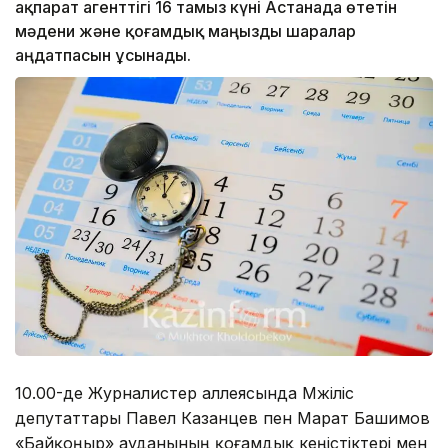
ақпарат агенттігі 16 тамыз күні Астанада өтетін
мәдени және қоғамдық маңызды шаралар
аңдатпасын ұсынады.
10.00-де Журналистер аллеясында Мәжіліс
депутаттары Павел Казанцев пен Марат Башимов
«Байқоңыр» ауданының қоғамдық кеңістіктері мен