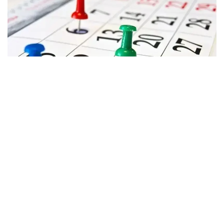
Фото: Kazinform
АСТАНА
09:00
Қазақстан радиологтар қоғамының
ұйымдастыруымен XI Еуразиялық радиология
конгресі өтеді.
Өтетін орны: Wyndham Garden Astana қонақ үйі,