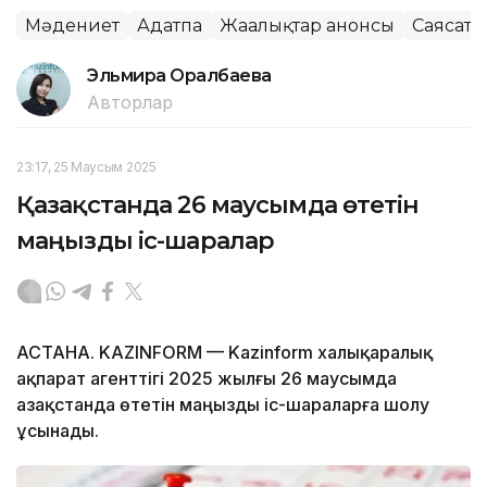
Мәдениет
Аңдатпа
Жаңалықтар анонсы
Саясат
Эльмира Оралбаева
Авторлар
23:17, 25 Маусым 2025
Қазақстанда 26 маусымда өтетін
маңызды іс-шаралар
АСТАНА. KAZINFORM — Kazinform халықаралық
ақпарат агенттігі 2025 жылғы 26 маусымда
Қазақстанда өтетін маңызды іс-шараларға шолу
ұсынады.