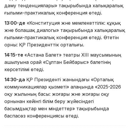
даму тенденциялары» тақырыбында халықаралық
ғылыми-практикалық конференция өтеді.
13:00-де
«Конституция және мемлекеттілік: құқық
және болашақ диалогы» тақырыбында халықаралық
ғылыми-практикалық конференция өтеді. Өтетін
орны: ҚР Президенттік орталығы.
14:15-те
«Астана Балет» театры XIII маусымының
ашылуына орай «Сұлтан Бейбарыс» балетінің
көрсетілімі өтеді.
14:30-да
ҚР Президенті жанындағы «Орталық
коммуникациялар қызметі» алаңында «2025-2026
оқу жылының басы: жоғары және жоғары оқу
орнынан кейінгі білім беру жүйесіндегі
басымдықтар мен міндеттер» тақырыбында
баспасөз конференциясы өтеді.