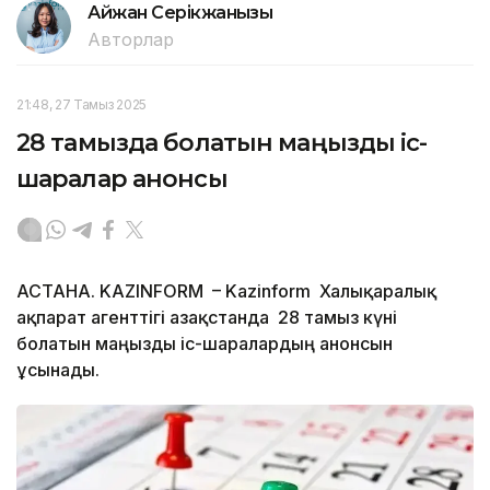
Айжан Серікжанқызы
Авторлар
21:48, 27 Тамыз 2025
28 тамызда болатын маңызды іс-
шаралар анонсы
АСТАНА. KAZINFORM – Kazinform Халықаралық
ақпарат агенттігі Қазақстанда 28 тамыз күні
болатын маңызды іс-шаралардың анонсын
ұсынады.