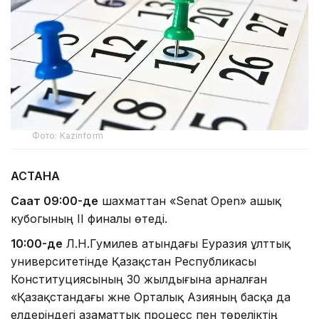
Фото: Kazinform
АСТАНА
Сағат 09:00-де
шахматтан «Senat Open» ашық
кубогының II финалы өтеді.
10:00-де
Л.Н.Гумилев атындағы Еуразия ұлттық
университетінде Қазақстан Республикасы
Конституциясының 30 жылдығына арналған
«Қазақстандағы және Орталық Азияның басқа да
елдеріндегі азаматтық процесс пен төреліктің