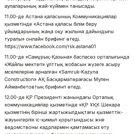
аулаларының жай-күйімен танысады.
11.00-де Астана қаласының Коммуникациялар
қызметінде «Астана қаласы білім беру
ұйымдарының жаңа оқу жылына дайындығы
туралы» онлайн брифинг өтеді.
https://www.facebook.com/rsk.astana01
11.00-де «Самұрық-Қазына» баспасөз орталығында
«Жайлы мектеп» ұлттық жобасын жүзеге асыру
мәселелеріне арналған «Samruk-Kazyna
Construction» АҚ Басқарматөрағасы Мәулен
Айманбетовтың брифингі өтеді.
12.00-де ҚР Президенті жанындағы Орталық
коммуникациялар қызметінде «ҚР ҰҚК Шекара
қызметінің бірінші жартыжылдықтағы қызметтік-
жауынгерлік іс-қимыл қорытындысы және
ведомствоны кадрлармен қамтамасыз ету