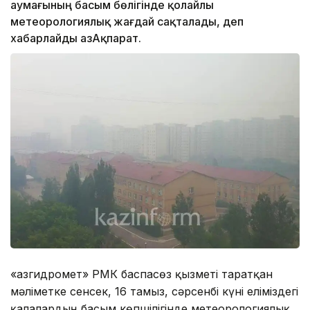
аумағының басым бөлігінде қолайлы
метеорологиялық жағдай сақталады, деп
хабарлайды ҚазАқпарат.
«Қазгидромет» РМК баспасөз қызметі таратқан
мәліметке сенсек, 16 тамыз, сәрсенбі күні еліміздегі
қалалардың басым көпшілігінде метеорологиялық