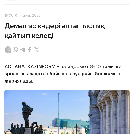
15:30, 07 Тамыз 2026
Демалыс күндері аптап ыстық
қайтып келеді
АСТАНА. KAZINFORM – Қазгидромет 8–10 тамызға
арналған Қазақстан бойынша ауа райы болжамын
жариялады.