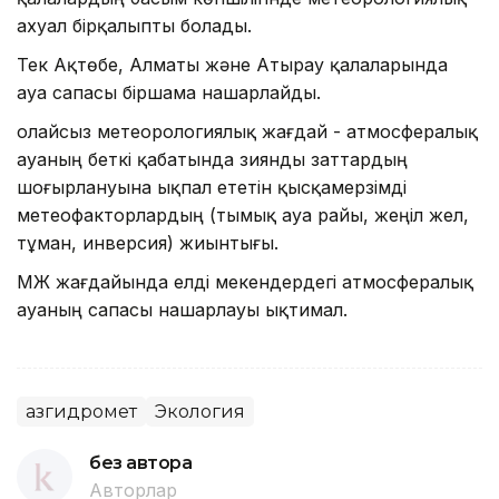
ахуал бірқалыпты болады.
Тек Ақтөбе, Алматы және Атырау қалаларында
ауа сапасы біршама нашарлайды.
Қолайсыз метеорологиялық жағдай - атмосфералық
ауаның беткі қабатында зиянды заттардың
шоғырлануына ықпал ететін қысқамерзімді
метеофакторлардың (тымық ауа райы, жеңіл жел,
тұман, инверсия) жиынтығы.
ҚМЖ жағдайында елді мекендердегі атмосфералық
ауаның сапасы нашарлауы ықтимал.
Қазгидромет
Экология
без автора
Авторлар