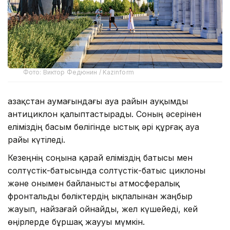
Фото: Виктор Федюнин / Kazinform
Қазақстан аумағындағы ауа райын ауқымды
антициклон қалыптастырады. Соның әсерінен
еліміздің басым бөлігінде ыстық әрі құрғақ ауа
райы күтіледі.
Кезеңнің соңына қарай еліміздің батысы мен
солтүстік-батысында солтүстік-батыс циклоны
және онымен байланысты атмосфералық
фронтальды бөліктердің ықпалынан жаңбыр
жауып, найзағай ойнайды, жел күшейеді, кей
өңірлерде бұршақ жаууы мүмкін.