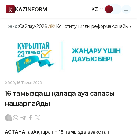
KAZINFORM
KZ
Сайлау-2026
Конституциялық реформа
Арнайы жо
Тренд:
04:00, 16 Тамыз 2023
16 тамызда үш қалада ауа сапасы
нашарлайды
АСТАНА. ҚазАқпарат – 16 тамызда Қазақстан