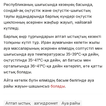
Республиканың шығысында кезеңнің басында,
сондай-ақ оңтүстік және оңтүстік-шығыстың
таулы аудандарында барлық күндері оңтүстік
циклонның әсерінен жаңбыр жауып, найзағай
күтіледі.
Барлық өңір тұрғындарын аптап ыстықтың кезекті
толқыны күтіп тұр. Иран аумағынан келетін жылы
ауа массаларының әсерінен еліміздің солтүстігі мен
шығысында ауа температурасы 35–39°С-қа дейін,
оңтүстігінде 35–41°С-қа дейін, ал батысы мен
орталығында 36–41°С-қа дейін көтеріліп, өте қатты
ыстық болады.
Айта кетелік бүгін еліміздің басым бөлігінде ауа
райы жауын-шашынсыз
болады
.
Аптап ыстық
Қазгидромет
Ауа райы