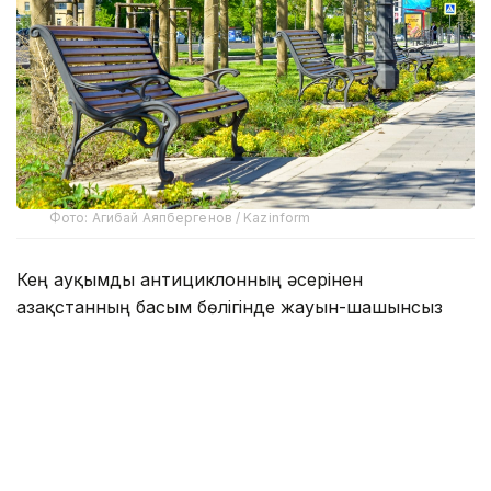
Фото: Агибай Аяпбергенов / Kazinform
Кең ауқымды антициклонның әсерінен
Қазақстанның басым бөлігінде жауын-шашынсыз
ауа райы болжанады. Тек шығыста, оңтүстік және
оңтүстік-шығыстың таулы аудандарында
атмосфералық фронтальды бөліктердің өтуіне
байланысты найзағай ойнап, жаңбыр жауады.
Шығыста жаңбыр, жекелеген аудандарда бұршақ
жаууы мүмкін.