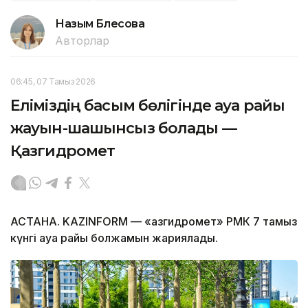
Назым Бөлесова
Авторлар
06:45, 07 Тамыз 2026
Еліміздің басым бөлігінде ауа райы
жауын-шашынсыз болады —
Қазгидромет
АСТАНА. KAZINFORM — «Қазгидромет» РМК 7 тамыз
күнгі ауа райы болжамын жариялады.