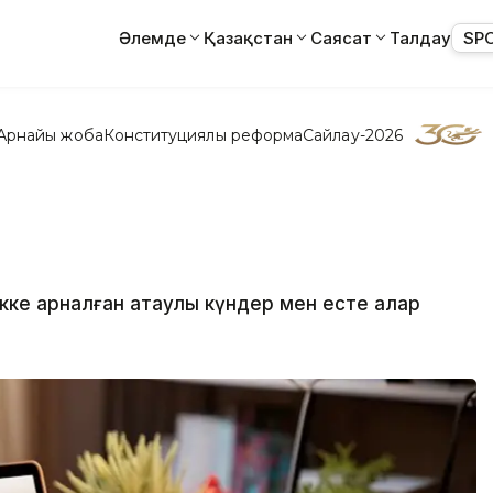
Әлемде
Қазақстан
Саясат
Талдау
SP
Арнайы жоба
Конституциялық реформа
Сайлау-2026
екке арналған атаулы күндер мен есте қалар