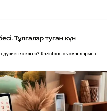
бесі. Тұлғалар туған күн
ер дүниеге келген? Kazinform оқырмандарына