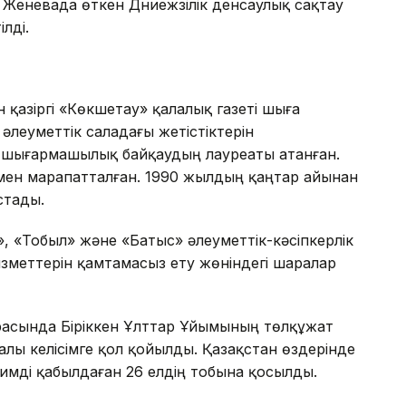
еневада өткен Дүниежүзілік денсаулық сақтау
лді.
қазіргі «Көкшетау» қалалық газеті шыға
әлеуметтік саладағы жетістіктерін
ық шығармашылық байқаудың лауреаты атанған.
імен марапатталған. 1990 жылдың қаңтар айынан
стады.
 «Тобыл» және «Батыс» әлеуметтік-кәсіпкерлік
меттерін қамтамасыз ету жөніндегі шаралар
расында Біріккен Ұлттар Ұйымының төлқұжат
алы келісімге қол қойылды. Қазақстан өздерінде
имді қабылдаған 26 елдің тобына қосылды.