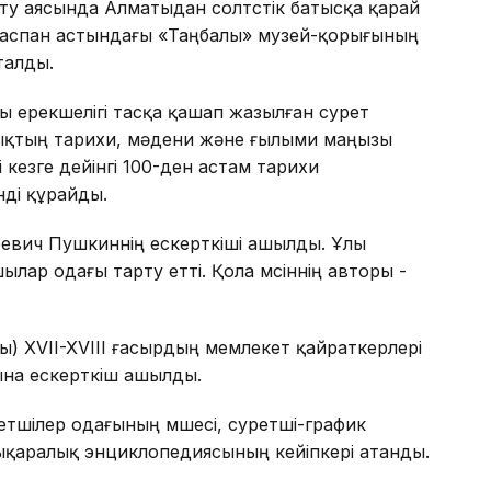
у аясында Алматыдан солтүстік батысқа қарай
аспан астындағы «Таңбалы» музей-қорығының
талды.
ы ерекшелігі тасқа қашап жазылған сурет
рықтың тарихи, мәдени және ғылыми маңызы
і кезге дейінгі 100-ден астам тарихи
нді құрайды.
евич Пушкиннің ескерткіші ашылды. Ұлы
ылар одағы тарту етті. Қола мүсіннің авторы -
) XVII-XVIII ғасырдың мемлекет қайраткерлері
ына ескерткіш ашылды.
тшілер одағының мүшесі, суретші-график
ықаралық энциклопедиясының кейіпкері атанды.