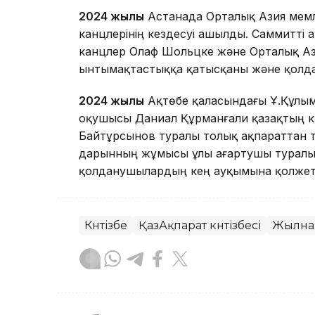
2024 жылы
Астанада Орталық Азия мем
канцлерінің кездесуі ашылды. Саммитт
канцлер Олаф Шольцке және Орталық Аз
ынтымақтастыққа қатысқаны және қолдау к
2024 жылы
Ақтөбе қаласындағы Ұ.Құлым
оқушысы Даниал Құрманғали қазақтың кө
Байтұрсынов туралы толық ақпараттан т
дарынның жұмысы ұлы ағартушы туралы
қолданушылардың кең ауқымына қолжетім
Күнтізбе
ҚазАқпарат күнтізбесі
Жылна