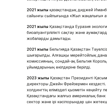
2021 жылы
қазақстандық диджей Иманб
сайынғы сыйлығында «Жыл жаңалығы» ат
2021 жылы
Қазақстанда Еуразия экологи
биоалуантүрлілікті сақтау және аумақтар
жобаларды дамытады.
2021 жылы
Бельгияда Қазақстан Тәуелсі
шығарылды. Алғашқы мерейтойлық данал
комиссияның, сондай-ақ Бельгия Король
ұйымдарының өкілдеріне берілді.
2023 жылы
Қазақстан Президенті Қасым
директоры Джейн Фрейзермен кездесті.
холдингтің еліміздегі қызметін кеңейту 
Қазақстандағы жалғыз америкалық банк 
сектор және ірі кәсіпорындар үшін жетекш