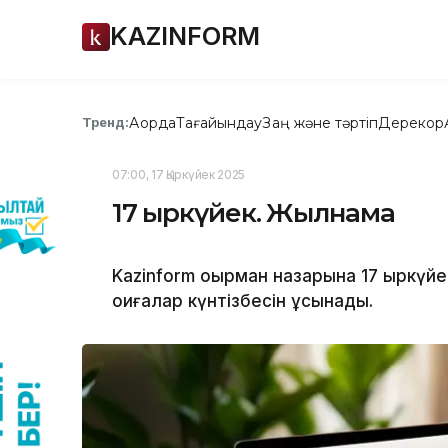
KAZINFORM
Ақорда
Тағайындау
Заң және тәртіп
Дерекқор
Тренд:
07:00, 17 Қыркүйек 2025
17 қыркүйек. Жылнама
Kazinform оқырман назарына 17 қыркүй
оқиғалар күнтізбесін ұсынады.