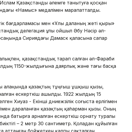
Ислам Қазақстанды әлемге танытуға қосқан
тындағы «Намыс» медалімен марапатталды.
ік бағдарламасы мен «Ұлы даланың жеті қыры»
стандық делегация ұлы ойшыл Әбу Нәсір әл-
рсаңында Сириядағы Дамаск қаласына сапар
лықпен, қазақстандық тарап салған әл-Фараби
ылдың 1150-жылдығына даярлық және тағы басқа
ы алаңында қазақтың тұңғыш ұшқыш қызы,
алған ескерткіш ашылды. 1922 жылдың 15
ен Хиуаз - Екінші дүниежүзілік соғыста ерлігімен
ігімен дараланған қазақтың қаһарман қызы. Оның
дында батырға арналған ескерткіш орнату туралы
биіктігі – 2 метр 30 сантиметр. Қоладан құйылған
а аттанған бойжеткен қалпы сақталған.