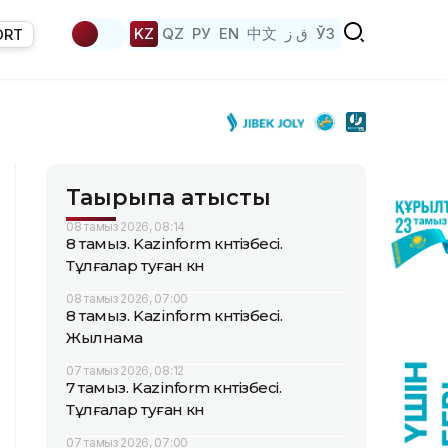
KZ
QZ
РУ
EN
中文
ق ز
ЎЗ
ORT
Тақырыпқа қатысты
08 тамыз 2026, 08:14
8 тамыз. Kazinform күнтізбесі.
Тұлғалар туған күн
08 тамыз 2026, 07:00
8 тамыз. Kazinform күнтізбесі.
Жылнама
07 тамыз 2026, 08:12
7 тамыз. Kazinform күнтізбесі.
Тұлғалар туған күн
07 тамыз 2026, 07:00