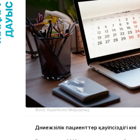
Фото: Kazinform/ Midjourney
Дүниежүзілік пациенттер қауіпсіздігі күні