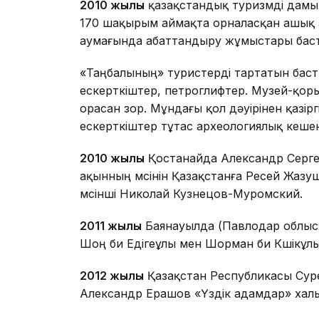
2010 жылы
қазақстандық туризмді дамыт
170 шақырым аймақта орналасқан ашық 
аумағында абаттандыру жұмыстары бас
«Таңбалының» туристерді тартатын баст
ескерткіштер, петроглифтер. Музей-қо
орасан зор. Мұндағы қол дәуірінен қазірг
ескерткіштер тұтас археологиялық кеше
2010 жылы
Қостанайда Александр Серге
ақынның мүсінін Қазақстанға Ресей Жазуш
мүсінші Николай Кузнецов-Муромский.
2011 жылы
Баянауылда (Павлодар облысы
Шоң би Едігеұлы мен Шорман би Күшікұл
2012 жылы
Қазақстан Республикасы Суре
Александр Ерашов «Үздік адамдар» хал