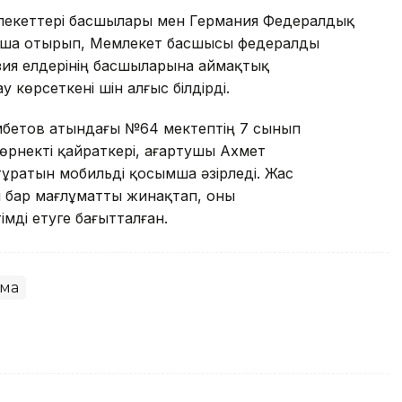
лекеттері басшылары мен Германия Федералдық
і аша отырып, Мемлекет басшысы федералды
ия елдерінің басшыларына аймақтық
өрсеткені үшін алғыс білдірді.
бетов атындағы №64 мектептің 7 сынып
рнекті қайраткері, ағартушы Ахмет
ұратын мобильді қосымша әзірледі. Жас
 бар мағлұматты жинақтап, оны
ді етуге бағытталған.
ма