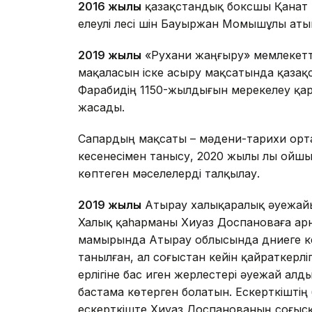
2016 жылы
қазақстандық боксшы Қанат 
елеулі үлесі үшін Бауыржан Момышұлы а
2019 жылы
«Рухани жаңғыру» мемлекетт
мақаласын іске асыру мақсатында қазақ
Фарабидің 1150-жылдығын мерекелеу қа
жасады.
Сапардың мақсаты – мәдени-тарихи орта
кесенесімен танысу, 2020 жылы үлы ойш
көптеген мәселелерді талқылау.
2019 жылы
Атырау халықаралық әуежай
Халық қаһарманы Хиуаз Доспановаға арн
мамырында Атырау облысында дүниеге келг
танылған, ал соғыстан кейін қайраткерл
ерлігіне бас иген жерлестері әуежай ал
бастама көтерген болатын. Ескерткіштің 
ескерткіште Хиуаз Доспанованың соғысқ