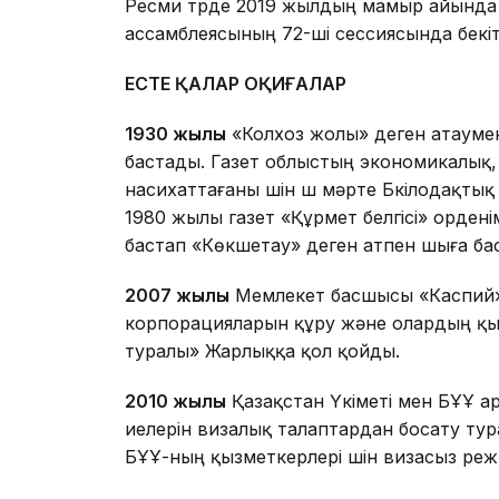
Ресми түрде 2019 жылдың мамыр айында Ж
ассамблеясының 72-ші сессиясында бекіті
ЕСТЕ ҚАЛАР ОҚИҒАЛАР
1930 жылы
«Колхоз жолы» деген атаумен 
бастады. Газет облыстың экономикалық, 
насихаттағаны үшін үш мәрте Бүкілодақт
1980 жылы газет «Құрмет белгісі» орден
бастап «Көкшетау» деген атпен шыға ба
2007 жылы
Мемлекет басшысы «Каспий»,
корпорацияларын құру және олардың қыз
туралы» Жарлыққа қол қойды.
2010 жылы
Қазақстан Үкіметі мен БҰҰ а
иелерін визалық талаптардан босату тур
БҰҰ-ның қызметкерлері үшін визасыз реж