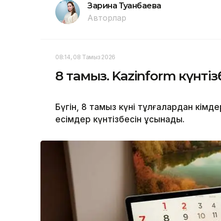
Зарина Туғанбаева
Авторлар
08:14, 08 Тамыз 2026
8 тамыз. Kazinform күнтіз
Бүгін, 8 тамыз күні тұлғалардан кімд
есімдер күнтізбесін ұсынады.