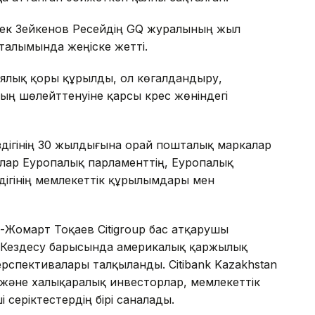
ек Зейкенов Ресейдің GQ журалының жыл
алымында жеңіске жетті.
ялық қоры құрылды, ол көгалдандыру,
дың шөлейттенуіне қарсы күрес жөніндегі
здігінің 30 жылдығына орай пошталық маркалар
ар Еуропалық парламенттің, Еуропалық
дігінің мемлекеттік құрылымдары мен
-Жомарт Тоқаев Citigroup бас атқарушы
 Кездесу барысында америкалық қаржылық
перспективалары талқыланды. Citibank Kazakhstan
және халықаралық инвесторлар, мемлекеттік
і серіктестердің бірі саналады.