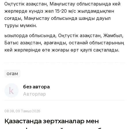
Оңтүстік Қазақстан, Маңғыстау облыстарында кей
жерлерде күндіз жел 15-20 м/с жылдамдықпен
соғады, Маңғыстау облысында шаңды дауыл
тұруы мүмкін.
Қызылорда облысында, Оңтүстік Қазақстан, Жамбыл,
Батыс Қазақстан, Қарағанды, Қостанай облыстарының
кей жерлерінде өте жоғары өрт қаупі сақталады.
Қоғам
без автора
Авторлар
08:38, 09 Тамыз 2026
Қазақстанда зертханалар мен