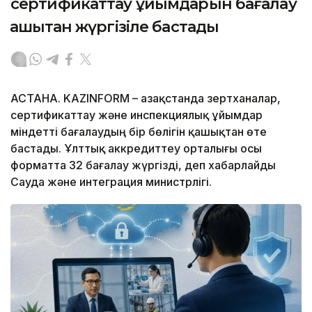
сертификаттау ұйымдарын бағалау
қашықтан жүргізіле бастады
АСТАНА. KAZINFORM – Қазақстанда зертханалар,
сертификаттау және инспекциялық ұйымдар
міндетті бағалаудың бір бөлігін қашықтан өте
бастады. Ұлттық аккредиттеу орталығы осы
форматта 32 бағалау жүргізді, деп хабарлайды
Сауда және интеграция министрлігі.