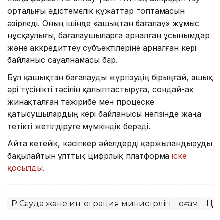
орталығы әдістемелік құжаттар топтамасын
әзірледі. Оның ішінде «Қашықтан бағалау» жұмыс
нұсқаулығы, бағалаушыларға арналған ұсынымдар
және аккредиттеу субъектілеріне арналған кері
байланыс сауалнамасы бар.
Бұл қашықтан бағалауды жүргізудің бірыңғай, ашық
әрі түсінікті тәсілін қалыптастыруға, сондай-ақ
жинақталған тәжірибе мен процеске
қатысушылардың кері байланысы негізінде жаңа
тетікті жетілдіруге мүмкіндік береді.
Айта кетейік, кәсіпкер әйелдерді қаржыландыруды
бақылайтын ұлттық цифрлық платформа
іске
қосылды
.
ҚР Сауда және интеграция министрлігі
Қоғам
Ци