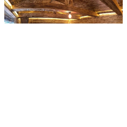
Фото: explorekazakhstan.net
Ата-баба мұрасының жаңғыруы
Самал Төлеңгітованың айтуынша, қазақ
даласында хандық дәуірден де бұрын өмір сүрген
сақ тайпалары су көздерінің маңына аялдап, отқа
тас қыздырып, оның үстіне шатыр тіккен. Кейін