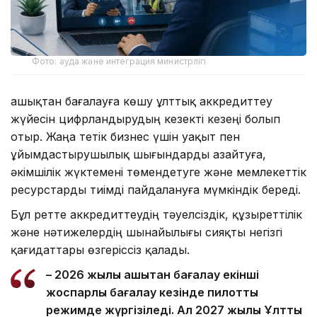
Фото: ауда және интеграция министрлігі
Қашықтан бағалауға көшу ұлттық аккредиттеу
жүйесін цифрландырудың кезекті кезеңі болып
отыр. Жаңа тетік бизнес үшін уақыт пен
ұйымдастырушылық шығындарды азайтуға,
әкімшілік жүктемені төмендетуге және мемлекеттік
ресурстарды тиімді пайдалануға мүмкіндік береді.
Бұл ретте аккредиттеудің тәуелсіздік, құзыреттілік
және нәтижелердің шынайылығы сияқты негізгі
қағидаттары өзгеріссіз қалады.
– 2026 жылы қашықтан бағалау екінші
жоспарлы бағалау кезінде пилоттық
режимде жүргізіледі. Ал 2027 жылы Ұлттық