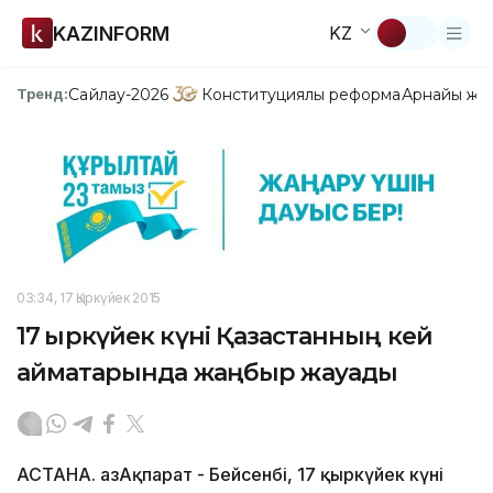
KAZINFORM
KZ
Сайлау-2026
Конституциялық реформа
Арнайы жо
Тренд:
03:34, 17 Қыркүйек 2015
17 қыркүйек күні Қазақстанның кей
аймақтарында жаңбыр жауады
АСТАНА. ҚазАқпарат - Бейсенбі, 17 қыркүйек күні