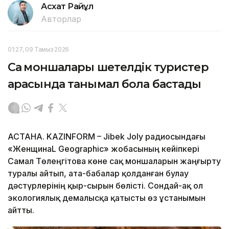
Асхат Райқұл
Авторлар
01:27, 09 Тамыз 2026
Сақ моншалары шетелдік туристер
арасында танымал бола бастады
АСТАНА. KAZINFORM – Jibek Joly радиосындағы
«ЖенщинаL Geographic» жобасының кейіпкері
Самал Төлеңгітова көне сақ моншаларын жаңғырту
туралы айтып, ата-бабалар қолданған булау
дәстүрлерінің қыр-сырын бөлісті. Сондай-ақ ол
экологиялық демалысқа қатысты өз ұстанымын
айтты.