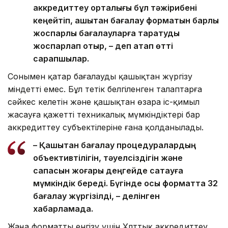
аккредиттеу орталығы бұл тәжірибені
кеңейтіп, қашықтан бағалау форматын барлық
жоспарлы бағалауларға таратуды
жоспарлап отыр, – деп атап өтті
сарапшылар.
Сонымен қатар бағалауды қашықтан жүргізу
міндетті емес. Бұл тетік белгіленген талаптарға
сәйкес келетін және қашықтан өзара іс-қимыл
жасауға қажетті техникалық мүмкіндіктері бар
аккредиттеу субъектілеріне ғана қолданылады.
– Қашықтан бағалау процедуралардың
объективтілігін, тәуелсіздігін және
сапасын жоғары деңгейде сақтауға
мүмкіндік береді. Бүгінде осы форматта 32
бағалау жүргізілді, – делінген
хабарламада.
Жаңа форматты енгізу үшін Ұлттық аккредиттеу