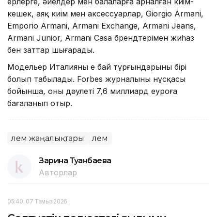
ерлерге, әйелдер мен балаларға арналған киім-
кешек, аяқ киім мен аксессуарлар, Giorgio Armani,
Emporio Armani, Armani Exchange, Armani Jeans,
Armani Junior, Armani Casa брендтерімен жиһаз
бен заттар шығарады.
Модельер Италияның ең бай тұрғындарының бірі
болып табылады. Forbes журналының нұсқасы
бойынша, оның дәулеті 7,6 миллиард еуроға
бағаланып отыр.
Әлем жаңалықтары
Әлем
Зарина Туғанбаева
Авторлар
05:40, 07 Тамыз 2026