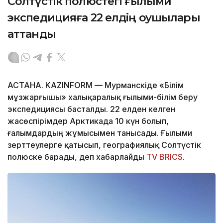
Солтүстік полюстегі ғылыми
экспедицияға 22 елдің оқушылары
аттанды
АСТАНА. KAZINFORM — Мурманскіде «Білім
мұзжарғышы» халықаралық ғылыми-білім беру
экспедициясы басталды. 22 елден келген
жасөспірімдер Арктикада 10 күн болып,
ғалымдардың жұмысымен танысады. Ғылыми
зерттеулерге қатысып, географиялық Солтүстік
полюске барады, деп хабарлайды
TV BRICS
.