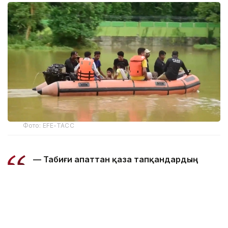
Фото: EFE-ТАСС
— Табиғи апаттан қаза тапқандардың
жалпы саны 97 адамға жетті. Ал 15
ауданда зардап шеккендер саны 168
мыңнан асты, — делінген басқарма
мәліметінде.
5 тамызда 14 ауданда шамамен 160 мың адам