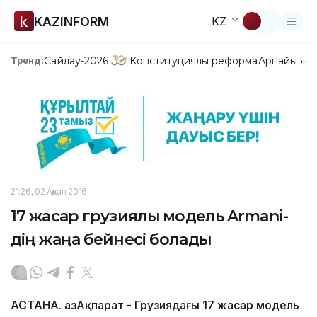
KAZINFORM
KZ
Сайлау-2026
Конституциялық реформа
Арнайы жо
Тренд:
21:26, 02 Ақпан 2016
17 жасар грузиялық модель Armani-
дің жаңа бейнесі болады
АСТАНА. ҚазАқпарат - Грузиядағы 17 жасар модель