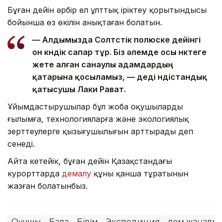
Бұған дейін әрбір ел ұлттық іріктеу қорытындысы
бойынша өз өкілін анықтаған болатын.
— Алдымызда Солтүстік полюске дейінгі
он күндік сапар тұр. Біз әлемде осы нүктеге
жете алған санаулы адамдардың
қатарына қосыламыз, — деді үндістандық
қатысушы Лаки Рават.
Ұйымдастырушылар бұл жоба оқушылардың
ғылымға, технологияларға және экологиялық
зерттеулерге қызығушылығын арттырады деп
сенеді.
Айта кетейік, бұған дейін Қазақстандағы
курорттарда
демалу
құны қанша тұратынын
жазған болатынбыз.
Оқушы
Бала
Білім
Экспедиция
Әлем жаңалы