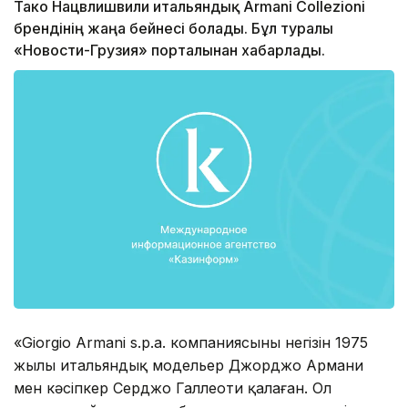
Тако Нацвлишвили итальяндық Armani Collezioni
брендінің жаңа бейнесі болады. Бұл туралы
«Новости-Грузия» порталынан хабарлады.
«Giorgio Armani s.p.a. компаниясының негізін 1975
жылы итальяндық модельер Джорджо Армани
мен кәсіпкер Серджо Галлеоти қалаған. Ол