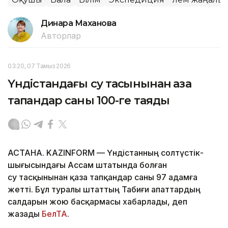
Динара Маханова
Авторлар
03:20, 07 Тамыз 2026
Үндістандағы су тасқынынан қаза
тапқандар саны 100-ге таяды
АСТАНА. KAZINFORM — Үндістанның солтүстік-
шығысындағы Ассам штатында болған
су тасқынынан қаза тапқандар саны 97 адамға
жетті. Бұл туралы штаттың Табиғи апаттардың
салдарын жою басқармасы хабарлады, деп
жазады
БелТА
.