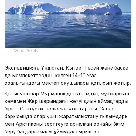
Фото: Pexels
Экспедицияға Үндістан, Қытай, Ресей және басқа
да мемлекеттерден келген 14–16 жас
аралығындағы мектеп оқушылары қатысып жатыр.
Қатысушылар Мурманскіден атомдық мұзжарғыш
кемемен Жер шарындағы жетуі қиын аймақтардың
бірі — Солтүстік полюске жол тартты. Сапар
барысында олар үшін жаратылыстану ғылымдары
мен Арктиканы зерттеуге арналған арнайы білім
беру бағдарламасы ұйымдастырылған.