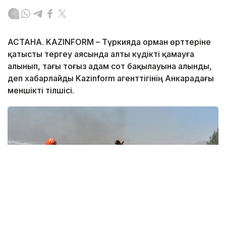
АСТАНА. KAZINFORM – Түркияда орман өрттеріне
қатысты тергеу аясында алты күдікті қамауға
алынып, тағы тоғыз адам сот бақылауына алынды,
деп хабарлайды Kazinform агенттігінің Анкарадағы
меншікті тілшісі.