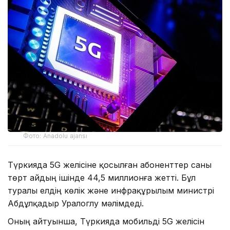
Фото: Anadolu ajansı
Түркияда 5G желісіне қосылған абоненттер саны
төрт айдың ішінде 44,5 миллионға жетті. Бұл
туралы елдің көлік және инфрақұрылым министрі
Абдұлқадыр Уралоглу мәлімдеді.
Оның айтуынша, Түркияда мобильді 5G желісін