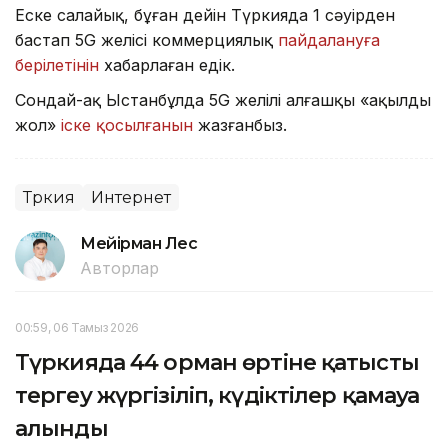
Еске салайық, бұған дейін Түркияда 1 сәуірден
бастап 5G желісі коммерциялық
пайдалануға
берілетінін
хабарлаған едік.
Сондай-ақ Ыстанбұлда 5G желілі алғашқы «ақылды
жол»
іске қосылғанын
жазғанбыз.
Түркия
Интернет
Мейірман Лес
Авторлар
00:59, 06 Тамыз 2026
Түркияда 44 орман өртіне қатысты
тергеу жүргізіліп, күдіктілер қамауға
алынды