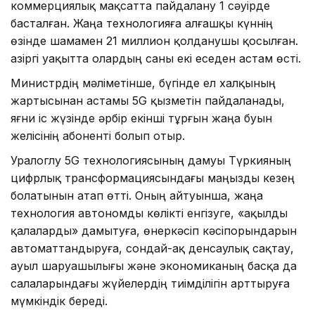
коммерциялық мақсатта пайдалану 1 сәуірде
басталған. Жаңа технологияға алғашқы күннің
өзінде шамамен 21 миллион қолданушы қосылған.
Қазіргі уақытта олардың саны екі еседен астам өсті.
Министрдің мәліметінше, бүгінде ел халқының
жартысынан астамы 5G қызметін пайдаланады,
яғни іс жүзінде әрбір екінші тұрғын жаңа буын
желісінің абоненті болып отыр.
Уралоглу 5G технологиясының дамуы Түркияның
цифрлық трансформациясындағы маңызды кезең
болатынын атап өтті. Оның айтуынша, жаңа
технология автономды көлікті енгізуге, «ақылды
қалаларды» дамытуға, өнеркәсіп кәсіпорындарын
автоматтандыруға, сондай-ақ денсаулық сақтау,
ауыл шаруашылығы және экономиканың басқа да
салаларындағы жүйелердің тиімділігін арттыруға
мүмкіндік береді.