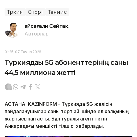
Түркия
Спорт
Теннис
Ғайсағали Сейтақ
Авторлар
01:25, 07 Тамыз 2026
Түркиядағы 5G абоненттерінің саны
44,5 миллионға жетті
АСТАНА. KAZINFORM - Түркияда 5G желісін
пайдаланушылар саны төрт ай ішінде ел халқының
жартысынан асты. Бұл туралы агенттіктің
Анкарадағы меншікті тілшісі хабарлады.