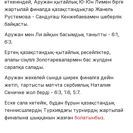
еткеніндей, Аружан қытайлық Ю-Юн Лимен бірге
жартылай финалда қазақстандықтар Жанель
Рүстемова - Сандуғаш Кенжебаевамен шеберлік
байқасты.
Аружан мен Ли айқын басымдық танытты - 6:1,
6:3.
Ертең қазақстандық-қытайлық ресейліктер,
апалы-сіңлілі Золотаревалармен бас жүлдені
сарапқа салады.
Аружан жекелей сында ширек финалға дейін
жетіп, тартысты матчта сербиялық Наталия
Сеничке жол берді - 6:3, 1:6, 5:7.
Еске сала кетейік, бұдан бұрын қазақстандық
теннисшілердің Түркиядағы турнирдің жартылай
финалына шыққанын жазған
болатынбыз
.