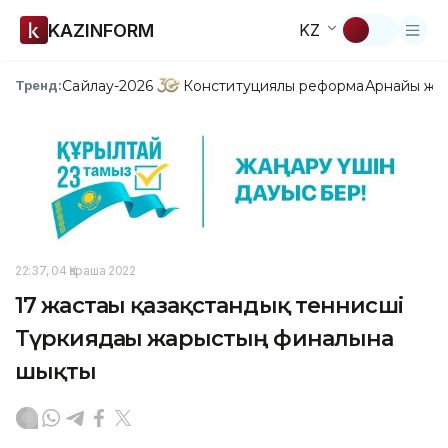
KAZINFORM
KZ
Сайлау-2026
Конституциялық реформа
Арнайы жо
Тренд:
22:37, 04 Қараша 2022
17 жастағы қазақстандық теннисші
Түркиядағы жарыстың финалына
шықты