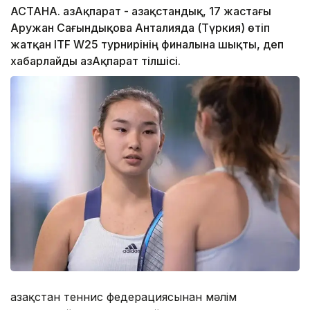
АСТАНА. ҚазАқпарат - Қазақстандық, 17 жастағы
Аружан Сағындықова Анталияда (Түркия) өтіп
жатқан ITF W25 турнирінің финалына шықты, деп
хабарлайды ҚазАқпарат тілшісі.
Қазақстан теннис федерациясынан мәлім