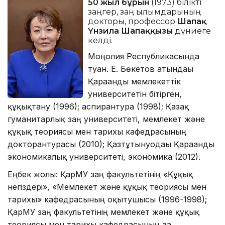
50 жыл бұрын
(1973) білікті
заңгер, заң ғылымдарының
докторы, профессор
Шапақ
Үнзила Шапаққызы
дүниеге
келді.
Моңғолия Республикасында
туған. Е. Бөкетов атындағы
Қарағанды мемлекеттік
университетін бітірген,
құқықтану (1996); аспирантура (1998); Қазақ
гуманитарлық заң университеті, мемлекет және
құқық теориясы мен тарихы кафедрасының
докторантурасы (2010); Қазтұтынуодағы Қарағанды
экономикалық университеті, экономика (2012).
Еңбек жолы: ҚарМУ заң факультетінің «Құқық
негіздері», «Мемлекет және құқық теориясы мен
тарихы» кафедрасының оқытушысы (1996-1998);
ҚарМУ заң факультетінің мемлекет және құқық
теориясы мен тарихы кафедрасының аға