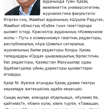
ауданында туған. Қазақ
мемлекеттік университетінің
журналистика факультетін
бітірген соң, Жамбыл ауданының «Шұғыла-Радуга»,
Жамбыл облыстық «Еңбек туы» газеттерінде
қызмет істеді. Красногор ауданының «Коммунизм
жолы – Путь к коммунизму» газетінің редакторы,
республикалық «Ара-Шмель» сатиралық
журналының бөлім редакторы болды. Қазақ
теледидары «Орда» шығармашылық бірлестігінің
бас редакторы, Қазақстан Жазушылар одағы
Әдебиетшілер үйінің директоры қызметтерін
атқарды.
Қазір М. Әуезов атындағы Қазақ драма театры
көркемдік жетекшісінің әдеби кеңесшісі.
Сықақ әңгіме, өлендері «Қарлығаш», «Күлеміз бе,
қайтеміз?», «Кімге күлкі, кімге түрпі», «Тамаша»,