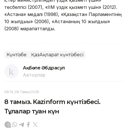
істер министрлігіндегі үздік қызметі үшін»
төсбелгісі (2007), «ІІМ үздік қызметі үшін» (2012).
«Астана» медалі (1998), «Қазақстан Парламентінің
10 жылдығы» (2006), «Астананың 10 жылдығы»
(2008) марапатталды.
Күнтізбе
ҚазАқпарат күнтізбесі
Ақбөпе Әбдрасул
Авторлар
08:14, 08 Тамыз 2026
8 тамыз. Kazinform күнтізбесі.
Тұлғалар туған күн