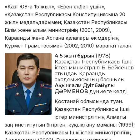
«КазГЮУ-ға 15 жыл», «Ерен еңбегі үшін»,
«Қазақстан Республикасы Конституциясына 20
жыл» медальдарымен; Қазақстан Республикасы
Білім және ғылым министрінің (2001, 2009),
Қарағанды және Астана қалалары әкімдерінің
Құрмет Грамотасымен (2002, 2010) марапатталған.
4 5 жыл бұрын
(1978)
Қазақстан Республикасы Ішкі
істер министрлігі Б. Бейсенов
атындағы Қарағанды
академиясының басшысы
Ақынғали Дәуітбайұлы
ДӘРМЕНОВ
дүниеге келді.
Қостанай облысында туған.
Қазақстан Республикасы Ішкі
істер министрлігінің Алматы
заң институтын бітірген, құқықтану маманы (1999);
Қазақстан Республикасы Ішкі істер министрлігінің