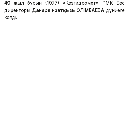
49 жыл
бұрын (1977) «Қазгидромет» РМК Бас
директоры
Данара Қизатқызы ӘЛІМБАЕВА
дүниеге
келді.
Фото: kapital.kz
Метеорология, қаржы, қолданбалы экология