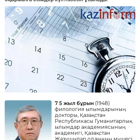
7 5 жыл бұрын
(1948)
филология ғылымдарының
докторы, Қазақстан
Республикасы Гуманитарлық
ғылымдар академиясының
академигi, Қазақстан
Жазушылар одағының мүшесi