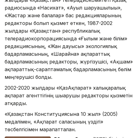
жылдары «Қазақстан» телерадиокомитеті Қазақ
радиосында «Насихат», «Ауыл шаруашылығы»,
«Жастар және балалар» бас редакцияларының
редакторы болып қызмет еткен, 1987-2002
жылдары «Қазақстан» республикалық
телерадиокорпорациясында «Ғылым және білім»
редакциясының, «Жан дауысы» экологиялық
бағдарламасының, «Шарайна» ақпараттық
бағдарламасының редакторы, жүргізушісі, «Ақшам»
ақпараттық-сараптамалық бағдарламасының бөлім
меңгерушісі болды.
2002-2020 жылдары «ҚазАқпарат» халықаралық
ақпарат агенттігінің шығарушы редакторы қызметін
атқарды.
«Қазақстан Конституциясына 10 жыл» (2005)
медалімен, «Ақпарат саласының үздігі»
төсбелгісімен марапатталған.