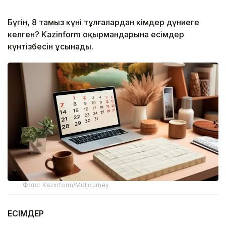
Бүгін, 8 тамыз күні тұлғалардан кімдер дүниеге
келген? Kazinform оқырмандарына есімдер
күнтізбесін ұсынады.
Фото: Kazinform/Midjourney
ЕСІМДЕР