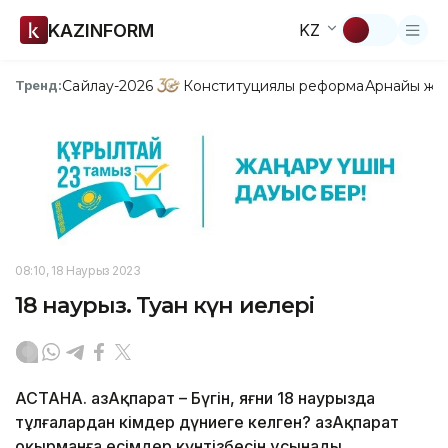
KAZINFORM
KZ
Сайлау-2026
Конституциялық реформа
Арнайы жо
Тренд:
08:10, 18 Наурыз 2023
18 наурыз. Туған күн иелері
АСТАНА. ҚазАқпарат – Бүгін, яғни 18 наурызда
тұлғалардан кімдер дүниеге келген? ҚазАқпарат
оқырманға есімдер күнтізбесін ұсынады.