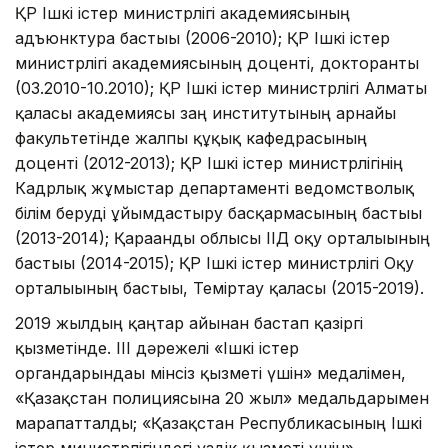
ҚР Ішкі істер министрлігі академиясының
адъюнктура бастығы (2006-2010); ҚР Ішкі істер
министрлігі академиясының доценті, докторанты
(03.2010-10.2010); ҚР Ішкі істер министрлігі Алматы
қаласы академиясы заң институтының арнайы
факультетінде жалпы құқық кафедрасының
доценті (2012-2013); ҚР Ішкі істер министрлігінің
Кадрлық жұмыстар департаменті ведомстволық
білім беруді ұйымдастыру басқармасының бастығы
(2013-2014); Қарағанды облысы ІІД оқу орталығының
бастығы (2014-2015); ҚР Ішкі істер министрлігі Оқу
орталығының бастығы, Теміртау қаласы (2015-2019).
2019 жылдың қаңтар айынан бастап қазіргі
қызметінде. ІІІ дәрежелі «Ішкі істер
органдарындағы мінсіз қызметі үшін» медалімен,
«Қазақстан полициясына 20 жыл» медальдарымен
марапатталды; «Қазақстан Республикасының Ішкі