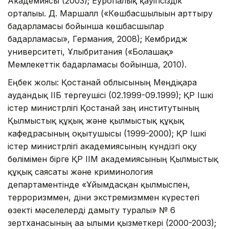
Академиясы (2003); Еуропалық қауіпсіздік
орталығы. Д. Маршалл («Көшбасшылығын арттыру
бағдарламасы бойынша көшбасшылар
бағдарламасы», Германия, 2008); Кембридж
университеті, Ұлыбритания («Болашақ»
Мемлекеттік бағдарламасы бойынша, 2010).
Еңбек жолы: Қостанай облысының Меңдіқара
аудандық ІІБ тергеушісі (02.1999-09.1999); ҚР Ішкі
істер министрлігі Қостанай заң институтының
Қылмыстық құқық және қылмыстық құқық
кафедрасының оқытушысы (1999-2000); ҚР Ішкі
істер министрлігі академиясының күндізгі оқу
бөлімімен бірге ҚР ІІМ академиясының Қылмыстық
құқық саясаты және криминология
департаментінде «Ұйымдасқан қылмыспен,
терроризммен, діни экстремизммен күрестегі
өзекті мәселелерді дамыту туралы» № 6
зертханасының аға ғылыми қызметкері (2000-2003);