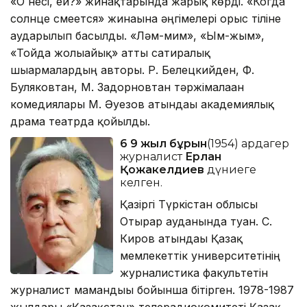
«О несі, ей?» жинақтарында жарық көрді. «Когда
солнце смеется» жинағына әңгімелері орыс тіліне
аударылып басылды. «Ләм-мим», «Ым-жым»,
«Тойда жолығайық» атты сатиралық
шығармалардың авторы. Р. Белецкийден, Ф.
Буляковтан, М. Задорновтан тәржімалаған
комедиялары М. Әуезов атындағы академиялық
драма театрда қойылды.
6 9 жыл бұрын
(1954) ардагер
журналист
Ерлан
Қожакелдиев
дүниеге
келген.
Қазіргі Түркістан облысы
Отырар ауданында туған. С.
Киров атындағы Қазақ
мемлекеттік университетінің
журналистика факультетін
журналист мамандығы бойынша бітірген. 1978-1987