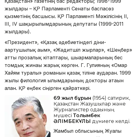
Қазақстан» газетінің бас редакторы; 1998-1999
жылдары – ҚР Парламенті Сенаты баспасөз
қызметінің басшысы. ҚР Парламенті Мәжілісінің ІІ,
ІІІ, IV шақырылымдарының депутаты (1999-2011
жылдары).
«Президент», «Қазақ әдебиетіндегі діни-
ағартушылық ағым», «Жәдитшіл жырлар», «Шеңбер»
атты прозалық кітаптары, шығармаларының бес
томдық жинағы жарық көрген. Г. Гулияның «Омар
Хайям туралы» романын қазақ тіліне аударған. 1999
жылы филология ғылымдарының докторы атағын
алған. ҚР еңбек сіңірген қайраткері.
69 жыл бұрын
(1954) сатирик,
Қазақстан Жазушылар және
Журналистер одағының
мүшесі
Толымбек
ӘЛІМБЕКҰЛЫ
дүниеге келді.
Жамбыл облысының Жуалы