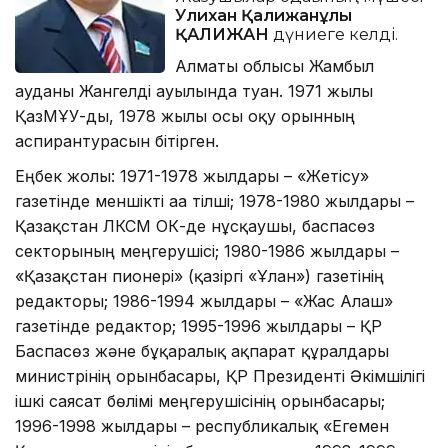
Уәлихан Қалижанұлы
ҚАЛИЖАН
дүниеге келді.
Алматы облысы Жамбыл
ауданы Жангелді ауылында туған. 1971 жылы
ҚазМҰУ-ды, 1978 жылы осы оқу орынның
аспирантурасын бітірген.
Еңбек жолы: 1971-1978 жылдары – «Жетісу»
газетінде меншікті аға тілші; 1978-1980 жылдары –
Қазақстан ЛКСМ ОК-де нұсқаушы, баспасөз
секторының меңгерушісі; 1980-1986 жылдары –
«Қазақстан пионері» (қазіргі «Ұлан») газетінің
редакторы; 1986-1994 жылдары – «Жас Алаш»
газетінде редактор; 1995-1996 жылдары – ҚР
Баспасөз және бұқаралық ақпарат құралдары
министрінің орынбасары, ҚР Президенті Әкімшілігі
ішкі саясат бөлімі меңгерушісінің орынбасары;
1996-1998 жылдары – республикалық «Егемен