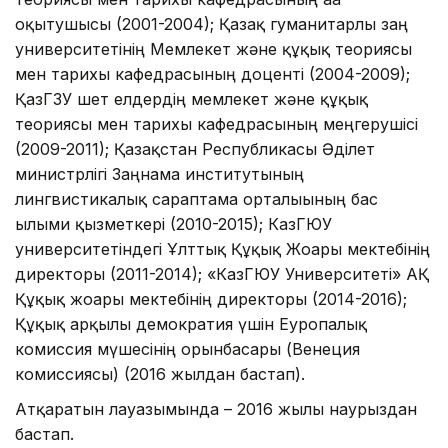
оқытушысы (2001-2004); Қазақ гуманитарлы заң
университетінің Мемлекет және құқық теориясы
мен тарихы кафедрасының доценті (2004-2009);
ҚазГЗУ шет елдердің мемлекет және құқық
теориясы мен тарихы кафедрасының меңгерушісі
(2009-2011); Қазақстан Республикасы Әділет
министрлігі Заңнама институтының
лингвистикалық сараптама орталығының бас
ғылыми қызметкері (2010-2015); КазГЮУ
университетіндегі Ұлттық Құқық Жоғары мектебінің
директоры (2011-2014); «КазГЮУ Университеті» АҚ
Құқық жоғары мектебінің директоры (2014-2016);
Құқық арқылы демократия үшін Еуропалық
комиссия мүшесінің орынбасары (Венеция
комиссиясы) (2016 жылдан бастап).
Атқаратын лауазымында – 2016 жылғы наурыздан
бастап.