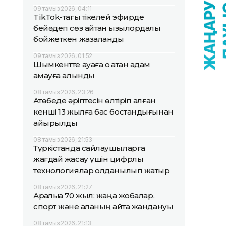
09 тамыз 2026, 04:11
TikТok-тағы тікелей эфирде
бейәдеп сөз айтқан қызылордалық
бойжеткен жазаланды
09 тамыз 2026, 01:52
Шымкентте ауаға оқ атқан адам
қамауға алынды
08 тамыз 2026, 23:26
Ақтөбеде әріптесін өлтіріп алған
кенші 13 жылға бас бостандығынан
айырылды
08 тамыз 2026, 21:53
Түркістанда сайлаушыларға
жағдай жасау үшін цифрлық
технологиялар қолданылып жатыр
08 тамыз 2026, 21:27
Арқалыққа 70 жыл: жаңа жобалар,
спорт және қаланың қайта жандануы
08 тамыз 2026, 21:13