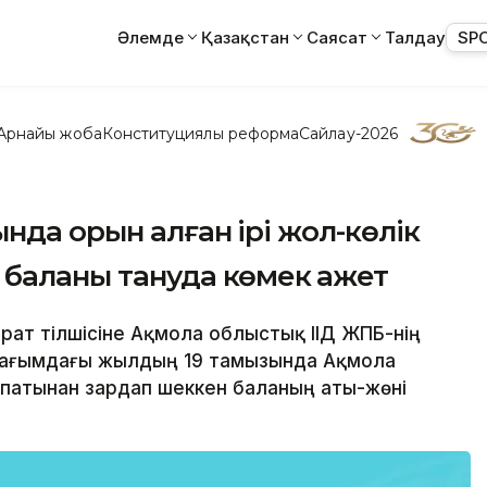
Әлемде
Қазақстан
Саясат
Талдау
SP
Арнайы жоба
Конституциялық реформа
Сайлау-2026
нда орын алған ірі жол-көлік
баланы тануда көмек қажет
парат тілшісіне Ақмола облыстық ІІД ЖПБ-нің
, ағымдағы жылдың 19 тамызында Ақмола
апатынан зардап шеккен баланың аты-жөні