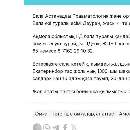
Бала Астанадағы Травматология және ор
Бала өзі туралы есімі Дәурен, жасы 4-те 
Ақмола облыстық ІІД бала туралы қандай
көмектесуін сұрайды. ІІД-нің ЖПБ баспас
65 немесе 8 7162 29 10 32.
Естеріңізге сала кетейік, ағымдағы жылд
Екатеринбор тас жолының 1309-шы шақы
салдарынан 16 адам қаза тауып, 20-дан
Жол апаты фактісі бойынша қылмыстық іс 
Оқиға
Төтенше оқиғалар, апаттар
Ақмо