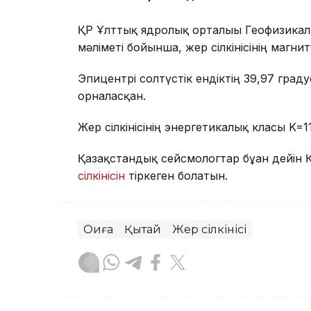
ҚР Ұлттық ядролық орталығы Геофизикал
мәліметі бойынша, жер сілкінісінің магни
Эпицентрі солтүстік ендіктің 39,97 гра
орналасқан.
Жер сілкінісінің энергетикалық класы K=1
Қазақстандық сейсмологтар бұған дейін
сілкінісін
тіркеген болатын.
Оқиға
Қытай
Жер сілкінісі