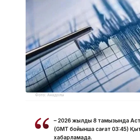
Фото: Анадолы
– 2026 жылдың 8 тамызында Ас
(GMT бойынша сағат 03:45) Қыта
хабарламада.