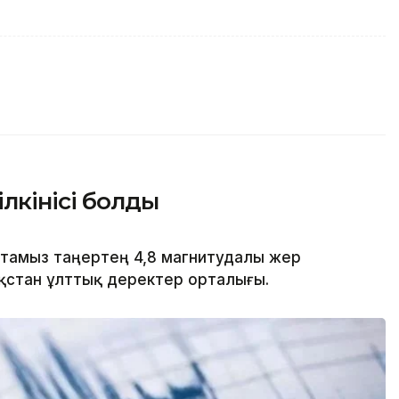
ілкінісі болды
8 тамыз таңертең 4,8 магнитудалы жер
азақстан ұлттық деректер орталығы.