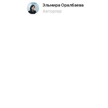
Эльмира Оралбаева
Авторлар
22:00, 07 Тамыз 2026
Павлодарда Сәтбаев аты
батып кетті
ПАВЛОДАР. KAZINFORM - Өңірлік төте
1987 жылғы ер адам шомылуға тыйым 