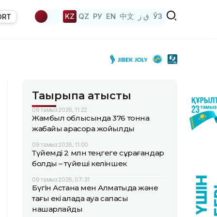
KZ
QZ
РУ
EN
中文
ق ز
ЎЗ
ORT
Тақырыпқа қатысты
09 тамыз 2026, 11:22
Жамбыл облысында 376 тонна
жабайы қарасора жойылды
09 тамыз 2026, 11:00
Түйемді 2 млн теңгеге сұрағандар
болды – түйеші келіншек
09 тамыз 2026, 07:31
Бүгін Астана мен Алматыда және
тағы екі қалада ауа сапасы
нашарлайды