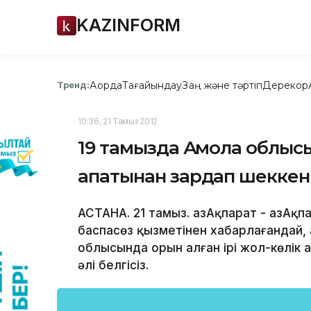
KAZINFORM
Ақорда
Тағайындау
Заң және тәртіп
Дерекқор
Тренд:
10:36, 21 Тамыз 2012
19 тамызда Ақмола облысы
апатынан зардап шеккен 
АСТАНА. 21 тамыз. ҚазАқпарат - ҚазАқ
баспасөз қызметінен хабарлағандай
облысында орын алған ірі жол-көлік 
әлі белгісіз.