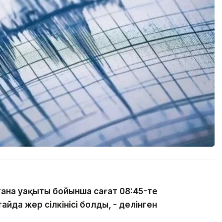
тана уақыты бойынша сағат 08:45-те
йда жер сілкінісі болды, - делінген