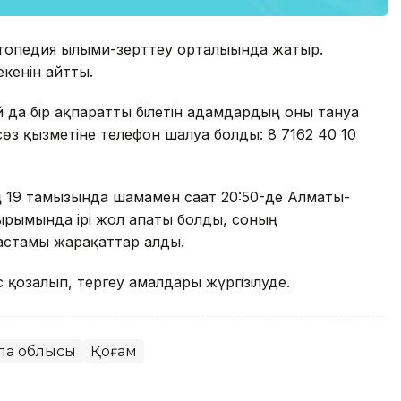
топедия ғылыми-зерттеу орталығында жатыр.
екенін айтты.
 да бір ақпаратты білетін адамдардың оны тануға
өз қызметіне телефон шалуға болды: 8 7162 40 10
ың 19 тамызында шамамен сағат 20:50-де Алматы-
рымында ірі жол апаты болды, соның
 астамы жарақаттар алды.
қозғалып, тергеу амалдары жүргізілуде.
ла облысы
Қоғам