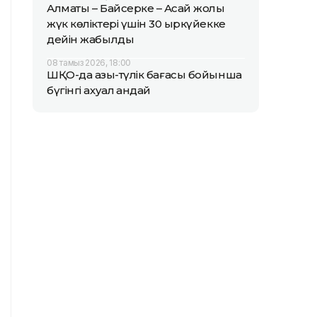
Алматы – Байсерке – Ақсай жолы
жүк көліктері үшін 30 қыркүйекке
дейін жабылды
08 тамыз 2026, 18:00
ШҚО-да азық-түлік бағасы бойынша
бүгінгі ахуал қандай