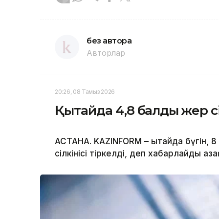
без автора
Авторлар
20:26, 08 Тамыз 2026
Қытайда 4,8 балдық жер с
АСТАНА. KAZINFORM – Қытайда бүгін, 
сілкінісі тіркелді, деп хабарлайды Қ