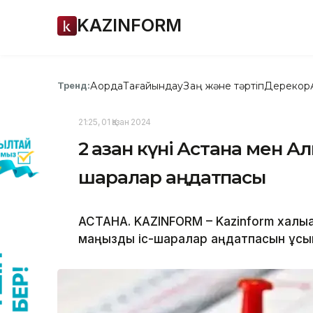
KAZINFORM
Ақорда
Тағайындау
Заң және тәртіп
Дерекқор
Тренд:
21:25, 01 Қазан 2024
2 қазан күні Астана мен А
шаралар аңдатпасы
АСТАНА. KAZINFORM – Kazinform халықар
маңызды іс-шаралар аңдатпасын ұс