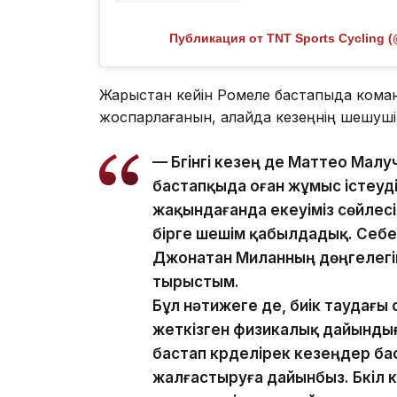
Публикация от TNT Sports Cycling (
Жарыстан кейін Ромеле бастапқыда кома
жоспарлағанын, алайда кезеңнің шешуші с
— Бүгінгі кезең де Маттео Ма
бастапқыда оған жұмыс істеуді
жақындағанда екеуіміз сөйлес
бірге шешім қабылдадық. Себеб
Джонатан Миланның дөңгелегіне 
тырыстым.
Бұл нәтижеге де, биік таудағы
жеткізген физикалық дайынды
бастап күрделірек кезеңдер ба
жалғастыруға дайынбыз. Бүкіл