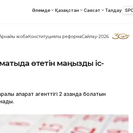
Әлемде
Қазақстан
Саясат
Талдау
SP
Арнайы жоба
Конституциялық реформа
Сайлау-2026
лматыда өтетін маңызды іс-
алық ақпарат агенттігі 2 қазанда болатын
ынады.