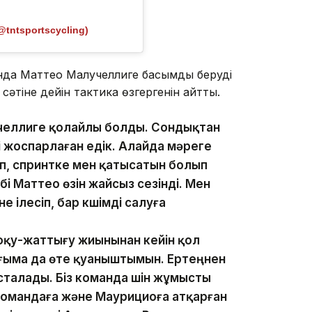
@tntsportscycling)
нда Маттео Малучеллиге басымдық беруді
әтіне дейін тактика өзгергенін айтты.
лучеллиге қолайлы болды. Сондықтан
 жоспарлаған едік. Алайда мәреге
іп, спринтке мен қатысатын болып
і Маттео өзін жайсыз сезінді. Мен
ілесіп, бар күшімді салуға
 оқу-жаттығу жиынынан кейін қол
ғыма да өте қуаныштымын. Ертеңнен
сталады. Біз команда үшін жұмысты
 командаға және Маурициоға атқарған