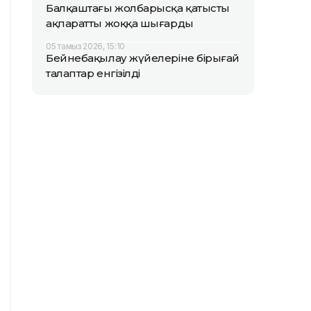
Балқаштағы жолбарысқа қатысты
ақпаратты жоққа шығарды
05 тамыз 2026, 15:10
Бейнебақылау жүйелеріне бірыңғай
талаптар енгізілді