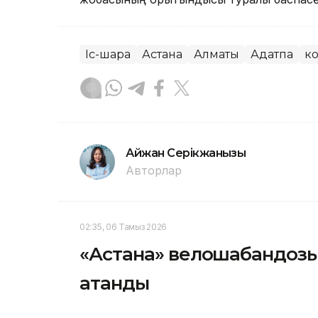
Іс-шара
Астана
Алматы
Аңдатпа
к
Айжан Серікжанқызы
Авторлар
02:35, 06 Тамыз 2026
«Астана» велошабандоз
атанды