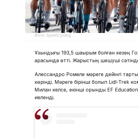
Фото: SprintCycling
Ұзындығы 193,5 шақырым болған кезең Г
арасында өтті. Жарыстың шешуші сәтінде
Алессандро Ромеле мәреге дейінгі тарты
көрінді. Мәреге бірінші болып Lidl-Tre
Милан келсе, екінші орынды EF Educatio
иеленді.