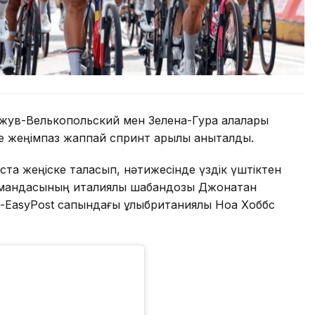
ожув-Велькопольский мен Зелена-Гура қалалары
 жеңімпаз жаппай спринт арқылы анықталды.
ста жеңіске таласып, нәтижесінде үздік үштіктен
k командасының италиялық шабандозы Джонатан
n-EasyPost сапындағы ұлыбританиялық Ноа Хоббс