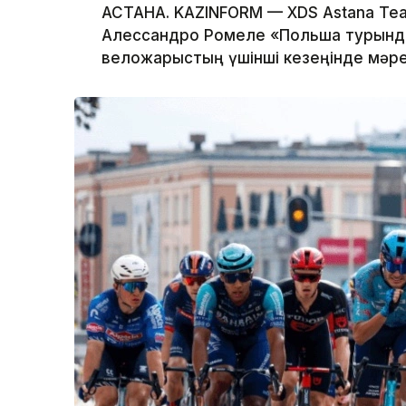
АСТАНА. KAZINFORM — XDS Astana Te
Алессандро Ромеле «Польша турында
веложарыстың үшінші кезеңінде мәре