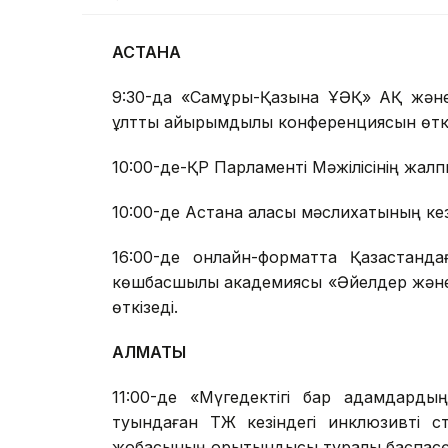
АСТАНА
9:30-да «Самұрық-Қазына ҰӘҚ» АҚ және 
ұлттық қайырымдылық конференциясын өткі
10:00-де-ҚР Парламенті Мәжілісінің жа
10:00-де Астана қаласы мәслихатының ке
16:00-де онлайн-форматта Қазақстанд
көшбасшылық академиясы «Әйелдер және 
өткізеді.
АЛМАТЫ
11:00-де «Мүгедектігі бар адамдардың 
туындаған ТЖ кезіндегі инклюзивті с
жобасының қорытындысы туралы баспасө