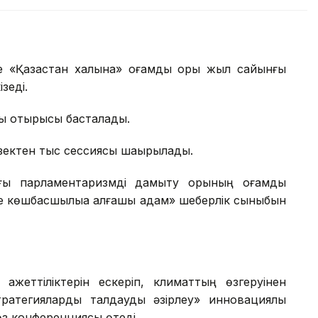
«Қазақстан халқына» қоғамдық қоры жыл сайынғы
зеді.
лпы отырысы басталады.
зектен тыс сессиясы шақырылады.
ағы парламентаризмді дамыту қорының қоғамдық
көшбасшылыққа алғашқы қадам» шеберлік сыныбын
қажеттіліктерін ескеріп, климаттың өзгеруінен
тратегияларды талдауды әзірлеу» инновациялық
з конференциясы өтеді.