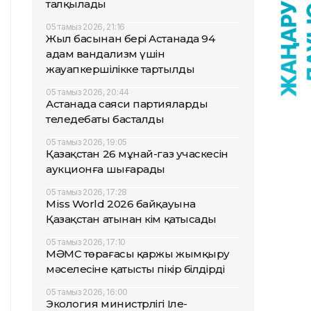
талқылады
05 тамыз 2026, 21:16
Жыл басынан бері Астанада 94
адам вандализм үшін
жауапкершілікке тартылды
05 тамыз 2026, 20:44
Астанада саяси партиялардың
теледебаты басталды
05 тамыз 2026, 19:05
Қазақстан 26 мұнай-газ учаскесін
аукционға шығарады
05 тамыз 2026, 17:28
Miss World 2026 байқауына
Қазақстан атынан кім қатысады
05 тамыз 2026, 17:10
МӘМС төрағасы қаржы жымқыру
мәселесіне қатысты пікір білдірді
05 тамыз 2026, 16:00
Экология министрлігі Іле-