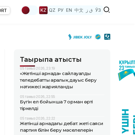
KZ
QZ
РУ
EN
中文
ق ز
ЎЗ
ORT
Тақырыпқа қатысты
05 тамыз 2026, 23:19
«Жетінші арнада» сайлауалды
теледебаттың аралық дауыс беру
нәтижесі жарияланды
05 тамыз 2026, 22:55
Бүгін ел бойынша 7 орман өрті
тіркелді
05 тамыз 2026, 22:22
Жетінші арнадағы дебат: жеті саяси
партия білім беру мәселелерін