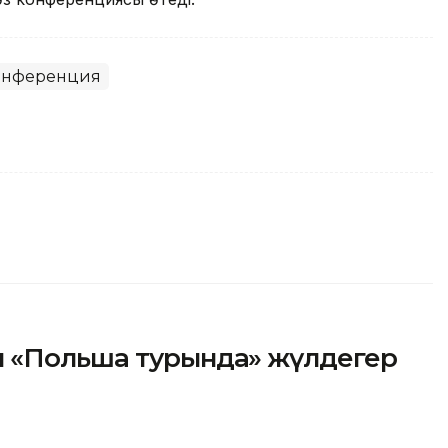
онференция
ы «Польша турында» жүлдегер