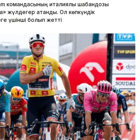
am командасының италиялық шабандозы
» жүлдегер атанды. Ол көпкүндік
ге үшінші болып жетті