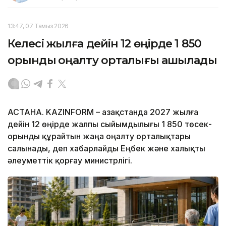
13:47, 07 Тамыз 2026
Келесі жылға дейін 12 өңірде 1 850
орындық оңалту орталығы ашылады
АСТАНА. KAZINFORM – Қазақстанда 2027 жылға
дейін 12 өңірде жалпы сыйымдылығы 1 850 төсек-
орынды құрайтын жаңа оңалту орталықтары
салынады, деп хабарлайды Еңбек және халықты
әлеуметтік қорғау министрлігі.