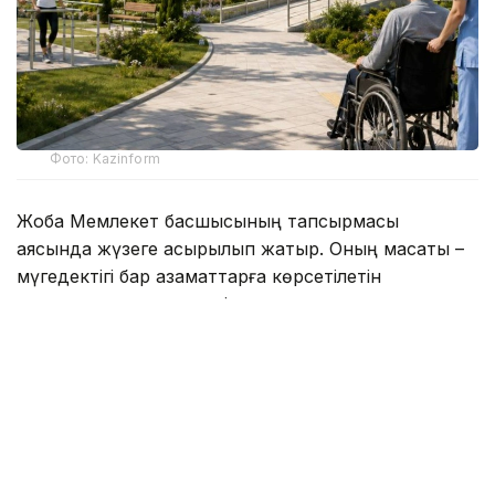
Фото: Kazinform
Жоба Мемлекет басшысының тапсырмасы
аясында жүзеге асырылып жатыр. Оның мақсаты –
мүгедектігі бар азаматтарға көрсетілетін
медициналық, әлеуметтік және психологиялық
оңалту қызметтерінің қолжетімділігін арттыру.
Қазіргі уақытта еліміздің 12 өңірінде әрқайсысы 150
орынға есептелген оңалту орталықтарының
құрылысы жүргізілуде. Жаңа нысандар кезек күту
уақытын қысқартып, қолдауға мұқтаж азаматтарға
қолайлы жағдай жасауға мүмкіндік береді.