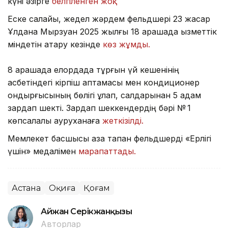
күні әзірге
белгіленген жоқ.
Еске салайық, жедел жәрдем фельдшері 23 жасар
Ұлдана Мырзуан 2025 жылғы 18 қарашада қызметтік
міндетін атқару кезінде
көз жұмды.
8 қарашада елордада тұрғын үй кешенінің
қасбетіндегі кірпіш қаптамасы мен кондиционер
қондырғысының бөлігі құлап, салдарынан 5 адам
зардап шекті. Зардап шеккендердің бәрі № 1
көпсалалы ауруханаға
жеткізілді.
Мемлекет басшысы қаза тапқан фельдшерді «Ерлігі
үшін» медалімен
марапаттады.
Астана
Оқиға
Қоғам
Айжан Серікжанқызы
Авторлар