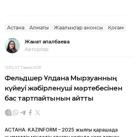
Астана
Алматы
Жаңалықтар анонсы
Қоғам
Жанат Қапалбаева
Авторлар
13:52, 07 Тамыз 2026
Фельдшер Ұлдана Мырзуанның
күйеуі жәбірленуші мәртебесінен
бас тартпайтынын айтты
АСТАНА. KAZINFORM – 2025 жылғы қарашада