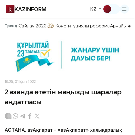
KAZINFORM
KZ
Сайлау-2026
Конституциялық реформа
Арнайы жо
Тренд:
19:25, 01 Қазан 2022
2 қазанда өтетін маңызды шаралар
аңдатпасы
АСТАНА. ҚазАқпарат – «ҚазАқпарат» халықаралық