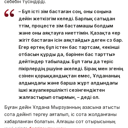
себебін түсіндірді.
– Бұл істі өзім бастаған соң, оны соңына
дейін жеткізгім келеді. Барлық сатыдан
өттім, процесте өзім бастамашы болдым
және оны аяқтауға ниеттімін. Қазақта «ер
жігіт бастаған ісін аяқтайды» деген сөз бар.
Егер ертең бұл істен бас тартсам, «екінші
отбасын құрды да, бәрінен бас тартты»
дейтіндер табылады. Бұл тағы да теріс
пікірлердің өршуіне әкеледі. Бірақ мен өзгенің
сөзінен қорыққандықтан емес, Ұлдананың
алдындағы және барша жұрт алдындағы
ішкі жауапкершілікті сезінгендіктен
жалғастырып отырмын, – деді ол.
Бұған дейін Ұлдана Мырзуанның қазасына қатысты
сотқа дейінгі тергеу аяқталып, іс сотқа жолданғаны
хабарланған болатын. Алғашқы сот отырысының