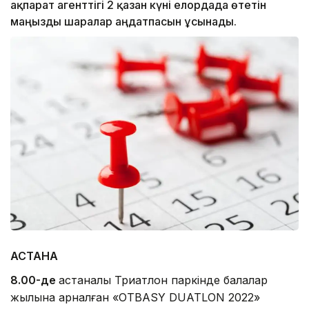
ақпарат агенттігі 2 қазан күні елордада өтетін
маңызды шаралар аңдатпасын ұсынады.
АСТАНА
8.00-де
астаналық Триатлон паркінде балалар
жылына арналған «OTBASY DUATLON 2022»