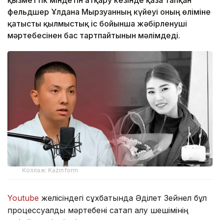
қызметтік міндетін атқару кезінде қаза тапқан
фельдшер Ұлдана Мырзуанның күйеуі оның өліміне
қатысты қылмыстық іс бойынша жәбірленуші
мәртебесінен бас тартпайтынын мәлімдеді.
Коллаж: Kazinform
Youtube
желісіндегі сұхбатында Әділет Зейнел бұл
процессуалдық мәртебені сақтап қалу шешімінің