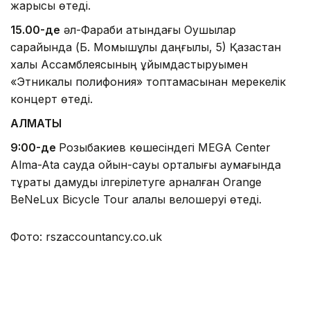
жарысы өтеді.
15.00-де
әл-Фараби атындағы Оқушылар
сарайында (Б. Момышұлы даңғылы, 5) Қазақстан
халқы Ассамблеясының ұйымдастыруымен
«Этникалық полифония» топтамасынан мерекелік
концерт өтеді.
АЛМАТЫ
9:00-де
Розыбакиев көшесіндегі MEGA Center
Alma-Ata сауда ойын-сауық орталығы аумағында
тұрақты дамуды ілгерілетуге арналған Orange
BeNeLux Bicycle Tour қалалық велошеруі өтеді.
Фото: rszaccountancy.co.uk