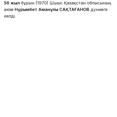
56 жыл
бұрын (1970) Шығыс Қазақстан облысының
әкімі
Нұрымбет Аманұлы САҚТАҒАНОВ
дүниеге
келді.
Фото: inbusiness.kz
Оңтүстік Қазақстан облысы Созақ ауданы Жуан-