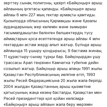
зерттеу сынақ полигоны, қазіргі «Байқоңыр» ғарыш
айлағының іргетасы қаланды. «Байқоңыр» ғарыш
айлағы 6 млн 227 мың гектар аумақты қамтиды.
Қызылорда облысының Қармақшы және Қазалы
аудандарының жер көлемін және зымыран
тасымалдағыштан бөлінген бөлшектердің түсу
аймақтарын қоса есептегенде ғарыш айлағы 4 млн
гектардан астам жерді алып жатыр. Бүгінде ғарыш
айлағында 15 ұшыру қондырғысы, 9 бастама жинағы,
11 құрастыру-сынау тұрқы бар. Байқоңырдан ұшу
трассасы Арал теңізінен Камчатка түбегіне дейін
созылып жатыр. Байқоңыр ғарыш алаңы 1991 жылы
Қазақстан Республикасының иелігіне өтіп, 1993
жылы Ресей Федерациясына 20 жылға жалға берілді.
2004 жылдан Қазақстанның ғарыш қызметіне
қатысуының жаңа кезеңі басталды. Қазақстан мен
Ресей президенттері қол қойған келісімде
«Байқоңыр» ғарыш айлағын жалға беру мерзімін