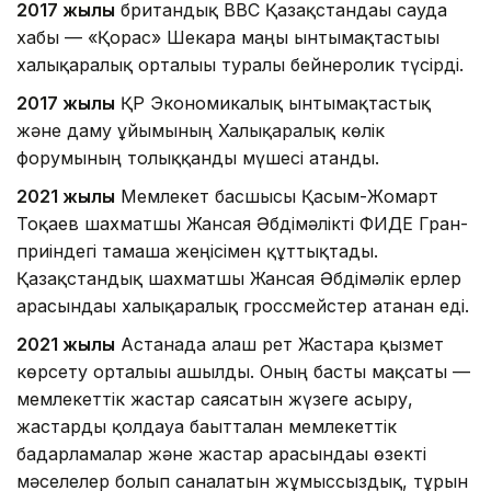
2017 жылы
британдық ВВС Қазақстандағы сауда
хабы — «Қорғас» Шекара маңы ынтымақтастығы
халықаралық орталығы туралы бейнеролик түсірді.
2017 жылы
ҚР Экономикалық ынтымақтастық
және даму ұйымының Халықаралық көлік
форумының толыққанды мүшесі атанды.
2021 жылы
Мемлекет басшысы Қасым-Жомарт
Тоқаев шахматшы Жансая Әбдімәлікті ФИДЕ Гран-
приіндегі тамаша жеңісімен құттықтады.
Қазақстандық шахматшы Жансая Әбдімәлік ерлер
арасындағы халықаралық гроссмейстер атанған еді.
2021 жылы
Астанада алғаш рет Жастарға қызмет
көрсету орталығы ашылды. Оның басты мақсаты —
мемлекеттік жастар саясатын жүзеге асыру,
жастарды қолдауға бағытталған мемлекеттік
бағдарламалар және жастар арасындағы өзекті
мәселелер болып саналатын жұмыссыздық, тұрғын