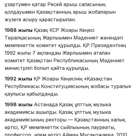
ұзартумен қатар Ресей ғарыш саласының
қолдауымен Қазақстанның ғарыш жобаларын
жүзеге асыру қарастырылған.
1988 жылы
Қазақ КСР Жоғарғы Кеңесі
Төралқасының Жарлығымен Мәдениет жөніндегі
мемлекеттік комитет құрылды. ҚР Президентінің
1992 жылғы 7 ақпандағы Жарлығымен аталған
комитет Қазақстан Республикасының Мәдениет
министрлігі болып қайта құрылды.
1992 жылы
ҚР Жоғарғы Кеңесінің «Қазақстан
Республикасы Конституциясының жобасы туралы»
қаулысы қабылданды.
1998 жылы
Астанада Қазақ ұлттық музыка
академиясы ашылды. Қазақ ұлттық музыка
академиясының ректоры — Қазақстанның халық
әртісі, ҚР мемлекеттік сыйлығының лауреаты,
профессор, әлем әртісі Айман Мұсақожаева. 2010