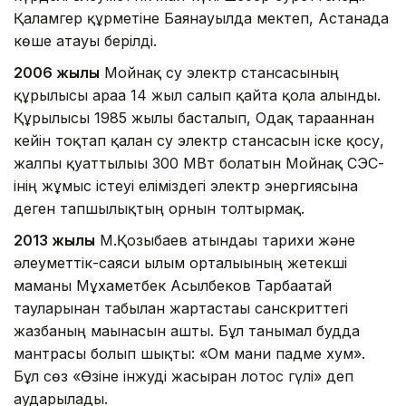
Қаламгер құрметіне Баянауылда мектеп, Астанада
көше атауы берілді.
2006 жылы
Мойнақ су электр стансасының
құрылысы араға 14 жыл салып қайта қолға алынды.
Құрылысы 1985 жылы басталып, Одақ тарағаннан
кейін тоқтап қалған су электр стансасын іске қосу,
жалпы қуаттылығы 300 МВт болатын Мойнақ СЭС-
інің жұмыс істеуі еліміздегі электр энергиясына
деген тапшылықтың орнын толтырмақ.
2013 жылы
М.Қозыбаев атындағы тарихи және
әлеуметтік-саяси ғылым орталығының жетекші
маманы Мұхаметбек Асылбеков Тарбағатай
тауларынан табылған жартастағы санскриттегі
жазбаның мағынасын ашты. Бұл танымал будда
мантрасы болып шықты: «Ом мани падме хум».
Бұл сөз «Өзіне інжуді жасырған лотос гүлі» деп
аударылады.