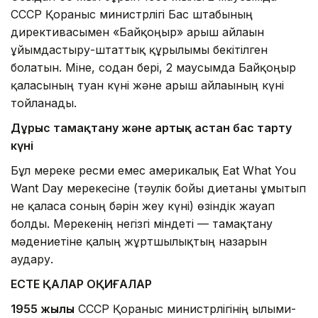
СССР Қорғаныс министрлігі Бас штабының
директивасымен «Байқоңыр» ғарыш айлағын
ұйымдастыру-штаттық құрылымы бекітілген
болатын. Міне, содан бері, 2 маусымда Байқоңыр
қаласының туған күні және ғарыш айлағының күні
тойланады.
Дұрыс тамақтану және артық астан бас тарту
күні
Бұл мереке ресми емес америкалық Eat What You
Want Day мерекесіне (тәулік бойы диетаны ұмытып
не қаласа соның бәрін жеу күні) өзіндік жауап
болды. Мерекенің негізгі міндеті — тамақтану
мәдениетіне қалың жұртшылықтың назарын
аудару.
ЕСТЕ ҚАЛАР ОҚИҒАЛАР
1955 жылы
СССР Қорғаныс министрлігінің ғылыми-