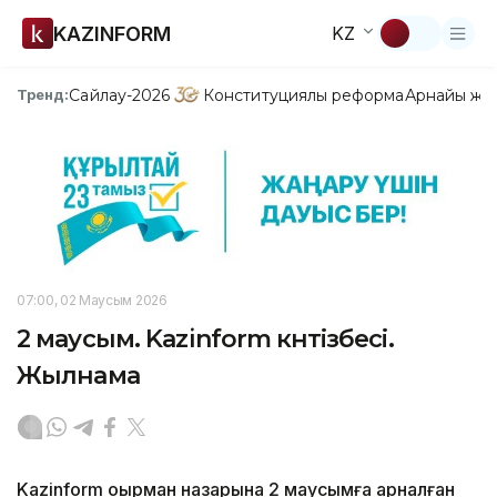
KAZINFORM
KZ
Сайлау-2026
Конституциялық реформа
Арнайы жо
Тренд:
07:00, 02 Маусым 2026
2 маусым. Kazinform күнтізбесі.
Жылнама
Kazinform оқырман назарына 2 маусымға арналған