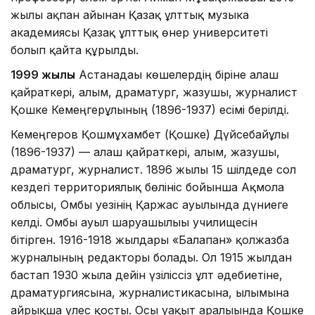
жылғы ақпан айынан Қазақ ұлттық музыка
академиясы Қазақ ұлттық өнер университеті
болып қайта құрылды.
1999 жылы
Астанадағы көшелердің біріне алаш
қайраткері, ғалым, драматург, жазушы, журналист
Қошке Кемеңгерұлының (1896-1937) есімі берілді.
Кемеңгеров Қошмұхамбет (Қошке) Дүйсебайұлы
(1896-1937) — алаш қайраткері, ғалым, жазушы,
драматург, журналист. 1896 жылы 15 шілдеде сол
кездегі территориялық бөлініс бойынша Ақмола
облысы, Омбы уезінің Қаржас ауылында дүниеге
келді. Омбы ауыл шаруашылығы училищесін
бітірген. 1916-1918 жылдары «Балапан» қолжазба
журналының редакторы болады. Ол 1915 жылдан
бастап 1930 жылға дейін үзіліссіз ұлт әдебиетіне,
драматургиясына, журналистикасына, ғылымына
айрықша үлес қосты. Осы уақыт аралығында Қошке