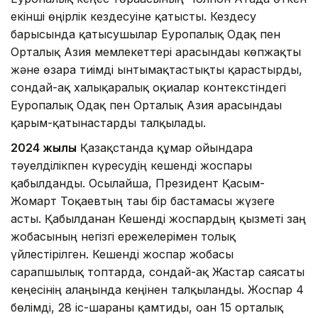
екінші өңірлік кездесуіне қатысты. Кездесу
барысында қатысушылар Еуропалық Одақ пен
Орталық Азия мемлекеттері арасындағы көпжақты
және өзара тиімді ынтымақтастықты қарастырды,
сондай-ақ халықаралық оқиғалар контекстіндегі
Еуропалық Одақ пен Орталық Азия арасындағы
қарым-қатынастарды талқылады.
2024 жылы
Қазақстанда құмар ойындарға
тәуелділікпен күресудің кешенді жоспары
қабылданды. Осылайша, Президент Қасым-
Жомарт Тоқаевтың тағы бір бастамасы жүзеге
асты. Қабылданған Кешенді жоспардың қызметі заң
жобасының негізгі ережелерімен толық
үйлестірілген. Кешенді жоспар жобасы
сарапшылық топтарда, сондай-ақ Жастар саясаты
кеңесінің алаңында кеңінен талқыланды. Жоспар 4
бөлімді, 28 іс-шараны қамтиды, оған 15 орталық