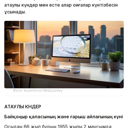
атаулы күндер мен есте қалар оқиғалар күнтізбесін
ұсынады.
Фото: Kazinform/ Midjourney
АТАУЛЫ КҮНДЕР
Байқоңыр қаласының және ғарыш айлағының күні
Осыдан 66 жыл бұрын 1955 жылғы 2 маусымда