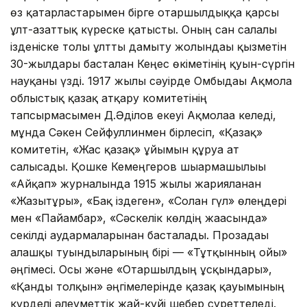
өз қатарластарымен бірге отаршылдыққа қарсы
ұлт-азаттық күреске қатысты. Оның сан салалы
ізденіске толы ұлтты дамыту жолындағы қызметін
30-жылдары басталған Кеңес өкіметінің қуғын-сүргін
науқаны үзді. 1917 жылы сәуірде Омбыдағы Ақмола
облыстық қазақ атқару комитетінің
тапсырмасымен Д.Әділов екеуі Ақмолаға келеді,
мұнда Сәкен Сейфуллинмен бірлесіп, «Қазақ»
комитетін, «Жас қазақ» ұйымын құруға ат
салысады. Қошке Кемеңгеров шығармашылығы
«Айқап» журналында 1915 жылы жарияланған
«Жазғытұры», «Бақ іздеген», «Солған гүл» өлеңдері
мен «Пайғамбар», «Сәскелік көлдің жағасында»
секілді аудармаларынан басталады. Прозадағы
алғашқы туындыларының бірі — «Тұтқынның ойы»
әңгімесі. Осы және «Отаршылдың ұсқындары»,
«Қанды толқын» әңгімелерінде қазақ қауымының
күрделі әлеуметтік жай-күйі шебер суреттеледі.