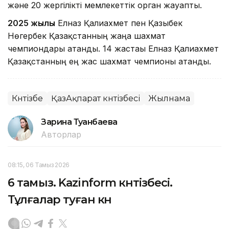
және 20 жергілікті мемлекеттік орган жауапты.
2025 жылы
Елназ Қалиахмет пен Қазыбек
Нөгербек Қазақстанның жаңа шахмат
чемпиондары атанды. 14 жастағы Елназ Қалиахмет
Қазақстанның ең жас шахмат чемпионы атанды.
Күнтізбе
ҚазАқпарат күнтізбесі
Жылнама
Зарина Туғанбаева
Авторлар
08:15, 06 Тамыз 2026
6 тамыз. Kazinform күнтізбесі.
Тұлғалар туған күн