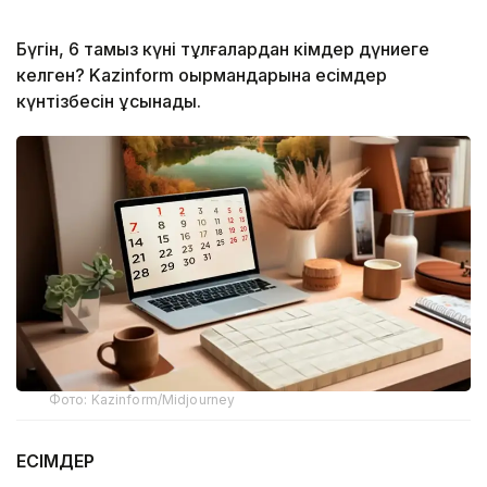
Бүгін, 6 тамыз күні тұлғалардан кімдер дүниеге
келген? Kazinform оқырмандарына есімдер
күнтізбесін ұсынады.
Фото: Kazinform/Midjourney
ЕСІМДЕР