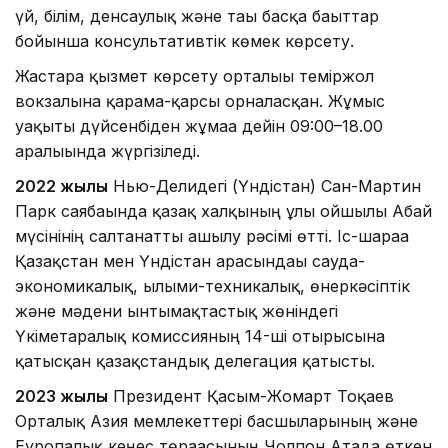
үй, білім, денсаулық және тағы басқа бағыттар
бойынша консультативтік көмек көрсету.
Жастарға қызмет көрсету орталығы теміржол
вокзалына қарама-қарсы орналасқан. Жұмыс
уақыты дүйсенбіден жұмаға дейін 09:00–18.00
аралығында жүргізіледі.
2022 жылы
Нью-Делидегі (Үндістан) Сан-Мартин
Парк саябағында қазақ халқының ұлы ойшылы Абай
мүсінінің салтанатты ашылу рәсімі өтті. Іс-шараға
Қазақстан мен Үндістан арасындағы сауда-
экономикалық, ғылыми-техникалық, өнеркәсіптік
және мәдени ынтымақтастық жөніндегі
Үкіметаралық комиссияның 14-ші отырысына
қатысқан қазақстандық делегация қатысты.
2023 жылы
Президент Қасым-Жомарт Тоқаев
Орталық Азия мемлекеттері басшыларының және
Еуропалық кеңес төрағасының Чолпон Атада өткен