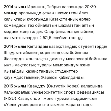
2014 жылы
Иранның Тебриз қаласында 20-30
мамыр аралығында өткен шахматтан Азия
халықтары кубогында Қазақстанның ерлер
командасы тез ойналатын шахматтан алтын
медаль жеңіп алды. Олар финалда қытайлық
шахматшыларды 2,5:1,5 есебімен жеңді.
2014 жылы
Қытайдағы қазақстандық студенттердің
ІІІ құрылтайының қорытындысы бойынша
Жастарды жан-жақты дамыту мәселелері бойынша
ынтымақтастық туралы меморандум және
Қытайдағы қазақстандық студенттер
қауымдастығының Жарғысы қабылданды.
2015 жылы
Кванджу (Оңтүстік Корея) қаласында
Халықаралық университеттік спорт федерациясы
(FISU) Қазақ спорт және туризм академиясын
«Үздік университет» атағымен марапаттады.