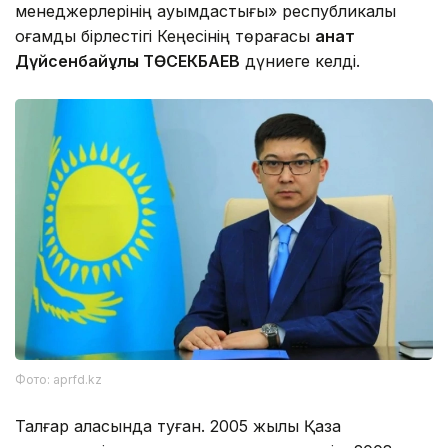
менеджерлерінің қауымдастығы» республикалық
қоғамдық бірлестігі Кеңесінің төрағасы
Қанат
Дүйсенбайұлы ТӨСЕКБАЕВ
дүниеге келді.
Фото: aprfd.kz
Талғар қаласында туған. 2005 жылы Қазақ