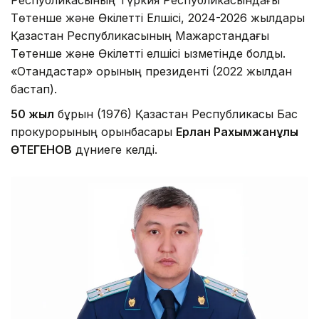
Республикасының Түркия Республикасындағы
Төтенше және Өкілетті Елшісі, 2024-2026 жылдары
Қазақстан Республикасының Мажарстандағы
Төтенше және Өкілетті елшісі қызметінде болды.
«Отандастар» қорының президенті (2022 жылдан
бастап).
50 жыл
бұрын (1976) Қазақстан Республикасы Бас
прокурорының орынбасары
Ерлан Рахымжанұлы
ӨТЕГЕНОВ
дүниеге келді.