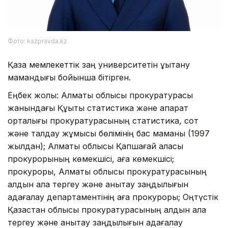
Фото: kazpravda.kz
Қазақ мемлекеттік заң университетін құқықтану
мамандығы бойынша бітірген.
Еңбек жолы: Алматы облысы прокуратурасы
жанындағы Құқықтық статистика және ақпарат
орталығы прокуратурасының статистика, сот
және талдау жұмысы бөлімінің бас маманы (1997
жылдан); Алматы облысы Қапшағай қаласы
прокурорының көмекшісі, аға көмекшісі;
прокуроры, Алматы облысы прокуратурасының
алдын ала тергеу және анықтау заңдылығын
қадағалау департаментінің аға прокуроры; Оңтүстік
Қазақстан облысы прокуратурасының алдын ала
тергеу және анықтау заңдылығын қадағалау