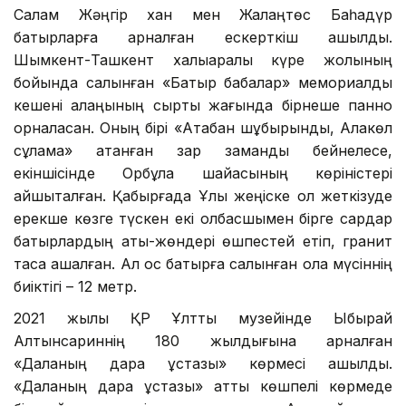
Салқам Жәңгір хан мен Жалаңтөс Баһадүр
батырларға арналған ескерткіш ашылды.
Шымкент-Ташкент халықаралық күре жолының
бойында салынған «Батыр бабалар» мемориалдық
кешені алаңының сыртқы жағында бірнеше панно
орналасқан. Оның бірі «Ақтабан шұбырынды, Алқакөл
сұлама» атанған зар заманды бейнелесе,
екіншісінде Орбұлақ шайқасының көріністері
айшықталған. Қабырғада Ұлы жеңіске қол жеткізуде
ерекше көзге түскен екі қолбасшымен бірге сардар
батырлардың аты-жөндері өшпестей етіп, гранит
тасқа қашалған. Ал қос батырға салынған қола мүсіннің
биіктігі – 12 метр.
2021 жылы ҚР Ұлттық музейінде Ыбырай
Алтынсариннің 180 жылдығына арналған
«Даланың дара ұстазы» көрмесі ашылды.
«Даланың дара ұстазы» атты көшпелі көрмеде