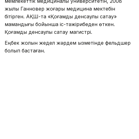
мемлекеттік медициналық университетін, 2008
жылы Ганновер жоғары медицина мектебін
бітірген. АҚШ-та «Қоғамдық денсаулық сақтау»
мамандығы бойынша іс-тәжірибеден өткен.
Қоғамдық денсаулық сақтау магистрі.
Еңбек жолын жедел жәрдем қызметінде фельдшер
болып бастаған.
2008-2009 жылдары «Ұлттық медициналық холдинг»
АҚ басқарма басшысының кеңесшісі, 2009-2010
жылдары «Астана медициналық университеті» АҚ-
да бас маман, 2010-2013 жылдары Астана қалалық
жедел жәрдем стансасында бас дәрігер, 2013-2015
жылдары «Алматы» санаторийі» АҚ басшысы,
2015-2017 жылдары Алматы қаласында балалар
жұқпалы аурулар ауруханасының бас дәрігері болып
қызмет атқарды. 2017-2018 жылдары Батыс Қазақстан
облысы денсаулық сақтау басқармасының басшысы,