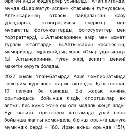
бірегей құнды жәдігерлер ұсынылды. Атап айтқанда,
мұнда «Шариғатул-ислам» кітабының түпнұсқасын,
Алтынсариннің отбасы пайдаланған жазу
құралдарын, этнографиялық очерктер мен
мұрағаттық фотоқұжаттарды, фотосуреттер мен
портреттерді, Ы.Алтынсариннің өмірі мен қызметі
туралы кітаптарды, Ы.Алтынсарин кесенесінің,
мемориалдық мұражайдың және «Омар құдығының»
(Ы. Алтынсариннің туған жері, қасиетті мекен)
макетін көруге болады.
2022 жылы Ұлан-Батырда Азия чемпионатында
грек-рим күресінен жарыс аяқталды. Қазақстаннан
10 палуан бақ сынады. Екі жарыс күнінің
қорытындысы бойынша біздің спортшылар екі
алтын, бес күміс және екі қола медаль жеңіп алды.
Бұл нәтиже қорытынды хаттамада ұпай саны
бойынша жалпы командалық бірінші орынға шығуға
мүмкіндік берді – 180. Иран екінші орында (151),