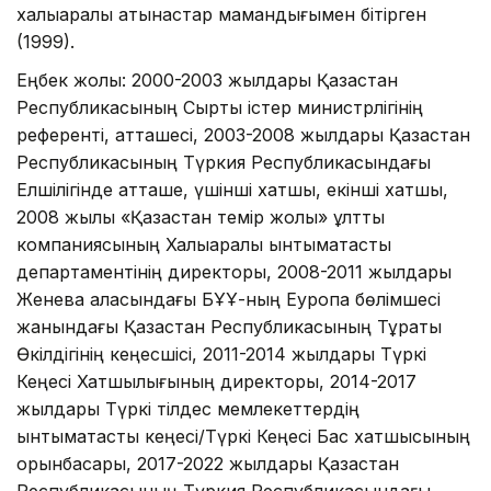
халықаралық қатынастар мамандығымен бітірген
(1999).
Еңбек жолы: 2000-2003 жылдары Қазақстан
Республикасының Сыртқы істер министрлігінің
референті, атташесі, 2003-2008 жылдары Қазақстан
Республикасының Түркия Республикасындағы
Елшілігінде атташе, үшінші хатшы, екінші хатшы,
2008 жылы «Қазақстан темір жолы» ұлттық
компаниясының Халықаралық ынтымақтастық
департаментінің директоры, 2008-2011 жылдары
Женева қаласындағы БҰҰ-ның Еуропа бөлімшесі
жанындағы Қазақстан Республикасының Тұрақты
Өкілдігінің кеңесшісі, 2011-2014 жылдары Түркі
Кеңесі Хатшылығының директоры, 2014-2017
жылдары Түркі тілдес мемлекеттердің
ынтымақтастық кеңесі/Түркі Кеңесі Бас хатшысының
орынбасары, 2017-2022 жылдары Қазақстан