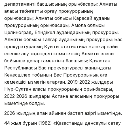
департаменті басшысының орынбасары; Алматы
қаласы табиғатты қорғау прокурорының
орынбасары; Алматы облысы Қарасай ауданы
прокурорының орынбасары; Ақмола облысы
Целиноград, Егіндікөл аудандарының прокуроры;
Алматы облысы Талғар ауданының прокуроры; Бас
прокуратураның Құқықтық статистика және арнайы
есепке алу жөніндегі комитетінің Алматы қаласы
бойынша департаментінің басшысы; Қазақстан
Республикасы Бас прокуратурасы жанындағы
Кеңесшілер тобының Бас Прокурорының аға
көмекшісі қызметін атқарған. 2019-2022 жылдары
Нұр-Сұлтан қаласы прокурорының орынбасары,
2022-2026 жылдары Астана қаласының прокуроры
қызметінде болды.
2026 жылдың ақпан айынан бастап қазіргі қызметінде.
44 жыл
бұрын (1982) «Қазақстандық денсаулық сақтау