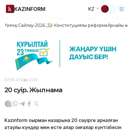
KAZINFORM
KZ
Сайлау-2026
Конституциялық реформа
Арнайы жо
Тренд:
07:00, 20 Сәуір 2024
20 сәуір. Жылнама
Kazinform оқырман назарына 20 сәуірге арналған
атаулы күндер мен есте қалар оқиғалар күнтізбесін