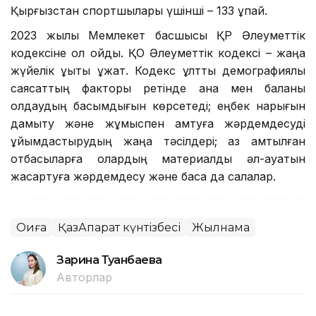
Қырғызстан спортшылары үшінші – 133 ұпай.
2023 жылы Мемлекет басшысы ҚР Әлеуметтік
кодексіне қол қойды. ҚО Әлеуметтік кодексі – жаңа
жүйелік құқықтық құжат. Кодекс ұлттық демографиялық
саясаттың факторы ретінде ана мен баланы
қолдаудың басымдығын көрсетеді; еңбек нарығын
дамыту және жұмыспен қамтуға жәрдемдесуді
ұйымдастырудың жаңа тәсілдері; аз қамтылған
отбасыларға олардың материалдық әл-ауқатын
жақсартуға жәрдемдесу және басқа да салалар.
Оқиға
ҚазАқпарат күнтізбесі
Жылнама
Зарина Туғанбаева
Авторлар