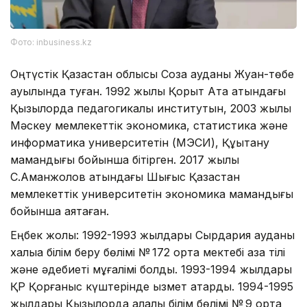
Фото: inbusiness.kz
Оңтүстік Қазақстан облысы Созақ ауданы Жуан-төбе
ауылында туған. 1992 жылы Қорқыт Ата атындағы
Қызылорда педагогикалық институтын, 2003 жылы
Мәскеу мемлекеттік экономика, статистика және
информатика университетін (МЭСИ), Құқықтану
мамандығы бойынша бітірген. 2017 жылы
С.Аманжолов атындағы Шығыс Қазақстан
мемлекеттік университетін экономика мамандығы
бойынша аяқтаған.
Еңбек жолы: 1992-1993 жылдары Сырдария ауданы
халыққа білім беру бөлімі № 172 орта мектебі қазақ тілі
және әдебиеті мұғалімі болды. 1993-1994 жылдары
ҚР Қорғаныс күштерінде қызмет атқарды. 1994-1995
жылдары Қызылорда қалалық білім бөлімі № 9 орта