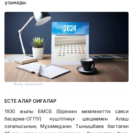
ұсынады.
Фото: Kazinform
ЕСТЕ ҚАЛАР ОҚИҒАЛАР
1930 жылы БМСБ (Біріккен мемлекеттік саяси
басқарма-ОГПУ) «үштігінің» шешімімен Алаш
қозғалысының Мұхамеджан Тынышбаев бастаған