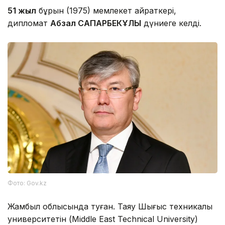
51 жыл
бұрын (1975) мемлекет қайраткері,
дипломат
Абзал САПАРБЕКҰЛЫ
дүниеге келді.
Фото: Gov.kz
Жамбыл облысында туған. Таяу Шығыс техникалық
университетін (Middle East Technical University)