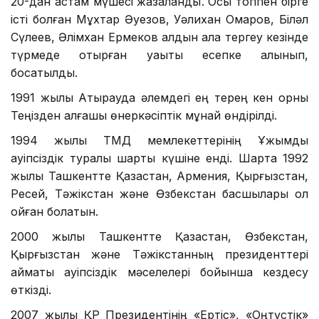
20-дан астам мүшесі жазаланды. Осы топпен бірге
істі болған Мұхтар Әуезов, Уәлихан Омаров, Біләл
Сүлеев, Әлімхан Ермеков алдын ала тергеу кезінде
түрмеде отырған уақыты есепке алынып,
босатылды.
1991 жылы Атырауда әлемдегі ең терең кен орны
Теңізден алғашқы өнеркәсіптік мұнай өндірілді.
1994 жылы ТМД мемлекеттерінің Ұжымдық
қауіпсіздік туралы шарты күшіне енді. Шартқа 1992
жылы Ташкентте Қазақстан, Армения, Қырғызстан,
Ресей, Тәжікстан және Өзбекстан басшылары қол
қойған болатын.
2000 жылы Ташкентте Қазақстан, Өзбекстан,
Қырғызстан және Тәжікстанның президенттері
аймақтық қауіпсіздік мәселелері бойынша кездесу
өткізді.
2007 жылы ҚР Президентінің «Ертіс», «Оңтүстік»