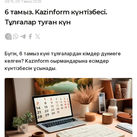
08:15, 06 Тамыз 2026
6 тамыз. Kazinform күнтізбесі.
Тұлғалар туған күн
Бүгін, 6 тамыз күні тұлғалардан кімдер дүниеге
келген? Kazinform оқырмандарына есімдер
күнтізбесін ұсынады.