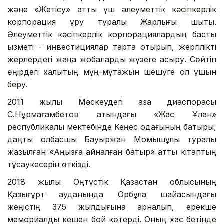
және «Жетісу» атты үш әлеуметтік кәсіпкерлік
корпорация құру туралы Жарлығы шықты.
Әлеуметтік кәсіпкерлік корпорациялардың басты
қызметі - инвестициялар тарта отырып, жергілікті
жерлердегі жаңа жобаларды жүзеге асыру. Сөйтіп
өңірдегі халықтың мұң-мұқтажын шешуге қол ұшын
беру.
2011 жылы Мәскеудегі қазақ диаспорасы
С.Нұрмағамбетов атындағы «Жас Ұлан»
республикалық мектебінде Кеңес одағының батыры,
даңқты қолбасшы Бауыржан Момышұлы туралы
жазылған «Аңызға айналған батыр» атты кітаптың
тұсаукесерін өткізді.
2018 жылы Оңтүстік Қазақстан облысының
Қазығұрт ауданында Орбұлақ шайқасындағы
жеңістің 375 жылдығына арналып, ерекше
мемориалдық кешен бой көтерді. Оның хас бетінде