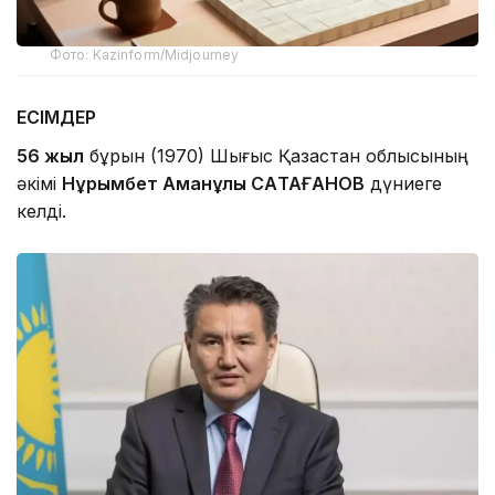
Фото: Kazinform/Midjourney
ЕСІМДЕР
56 жыл
бұрын (1970) Шығыс Қазақстан облысының
әкімі
Нұрымбет Аманұлы САҚТАҒАНОВ
дүниеге
келді.