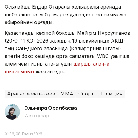
Осылайша Елдар Отаралы халықаралық аренада
шеберлігін тағы бір мәрте дәлелдеп, ел намысын
абыроймен қорғады.
Қазақстандық кәсіпқой боксшы Мейірім Нұрсұлтанов
(20-0, 11 КО) 2026 жылдың 19 қыркүйегінде АҚШ-
тың Сан-Диего қаласында (Калифорния штаты)
өтетін бокс кешінде орта салмақтағы WBC уақытша
әлем чемпионы атағы үшін
шаршы алаңға
шығатынын
жазған едік.
Аралас жекпе-жек
ММА
Спорт
Полиция
Эльмира Оралбаева
Авторлар
01:36, 08 Тамыз 2026