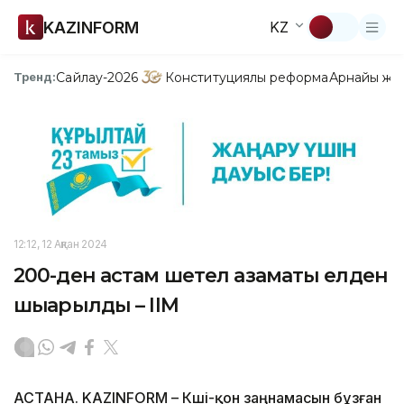
KAZINFORM
KZ
Сайлау-2026
Конституциялық реформа
Арнайы жо
Тренд:
12:12, 12 Ақпан 2024
200-ден астам шетел азаматы елден
шығарылды – ІІМ
АСТАНА. KAZINFORM – Көші-қон заңнамасын бұзған