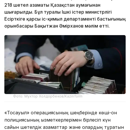
218 шетел азаматы Қазақстан аумағынан
шығарылды. Бұл туралы Ішкі істер министрлігі
Есірткіге қарсы іс-қимыл департаменті бастығының
орынбасары Бақытжан Әмірханов мәлім етті.
Фото: Мухтор Холдорбеков/Kazinform
«Тосқауыл» операциясының шеңберінде көші-қон
полициясының қызметкерлерімен бірлесіп күн
сайын шетелдік азаматтар және олардың тұратын