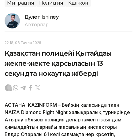
Миграция
Полиция
Көші-қон
Дәулет Ізтілеу
Авторлар
22:18, 08 Тамыз 2026
Қазақстан полицейі Қытайдағы
жекпе-жекте қарсыласын 13
секундта нокаутқа жіберді
АСТАНА. KAZINFORM – Бейжің қаласында өткен
NAIZA Diamond Fight Night халықаралық турнирінде
Атырау облысы полиция департаменті жылдам
қимылдайтын арнайы жасағының инспекторы
Елдар Отаралы 61 келі салмақта өнер көрсетіп,