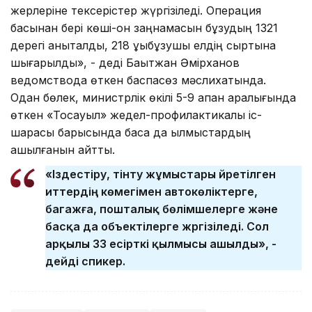
жерлеріне тексерістер жүргізіледі. Операция
басынан бері көші-қон заңнамасын бұзудың 1321
дерегі анықталды, 218 құқықбұзушы елдің сыртына
шығарылды», - деді Бақытжан Әмірханов
ведомствода өткен баспасөз мәслихатында.
Одан бөлек, министрлік өкілі 5-9 ақпан аралығында
өткен «Тосқауыл» жедел-профилактикалық іс-
шарасы барысында басқа да қылмыстардың
ашылғанын айтты.
«Іздестіру, тінту жұмыстары үйретілген
иттердің көмегімен автокөліктерге,
багажға, пошталық бөлімшелерге және
басқа да объектілерге жүргізіледі. Сол
арқылы 33 есірткі қылмысы ашылды», -
дейді спикер.