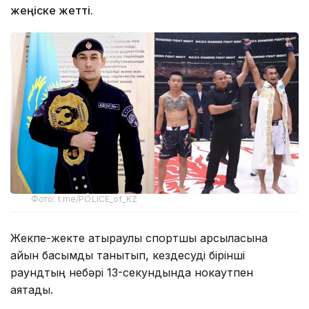
жеңіске жетті.
Фото: t.me/POLICE_of_KZ
Жекпе-жекте атыраулық спортшы қарсыласына
айқын басымдық танытып, кездесуді бірінші
раундтың небәрі 13-секундында нокаутпен
аяқтады.