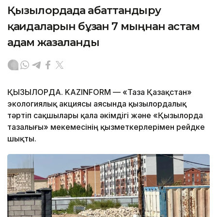
Қызылордада абаттандыру
қағидаларын бұзған 7 мыңнан астам
адам жазаланды
ҚЫЗЫЛОРДА. KAZINFORM — «Таза Қазақстан»
экологиялық акциясы аясында қызылордалық
тәртіп сақшылары қала әкімдігі және «Қызылорда
тазалығы» мекемесінің қызметкерлерімен рейдке
шықты.