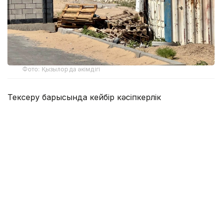
Фото: Қызылорда әкімдігі
Тексеру барысында кейбір кәсіпкерлік
нысандарында абаттандыру және тазалық
талаптарының сақталмағаны анықталды. Осыған
байланысты учаскелік полиция инспекторлары
түсіндіру жұмысын жүргізіп, ескерту берді.
— Биылғы 7 айда абаттандыру
қағидаларын бұзудың 9 мыңнан астам,
ортақ пайдаланылатын орындарды ластау
бойынша 1 932 әкімшілік құқықбұзушылық
анықталды. Абаттандыру қағидаларын