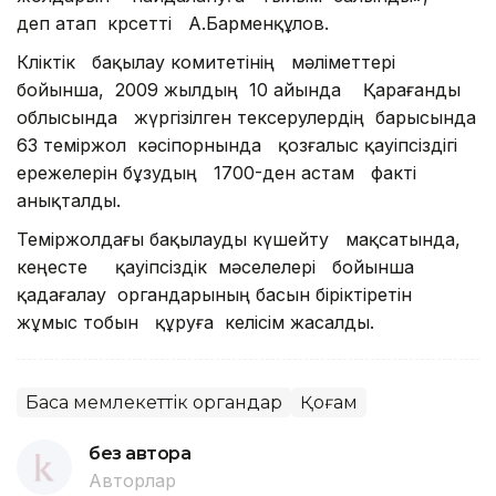
деп атап көрсетті А.Барменқұлов.
Көліктік бақылау комитетінің мәліметтері
бойынша, 2009 жылдың 10 айында Қарағанды
облысында жүргізілген тексерулердің барысында
63 теміржол кәсіпорнында қозғалыс қауіпсіздігі
ережелерін бұзудың 1700-ден астам факті
анықталды.
Теміржолдағы бақылауды күшейту мақсатында,
кеңесте қауіпсіздік мәселелері бойынша
қадағалау органдарының басын біріктіретін
жұмыс тобын құруға келісім жасалды.
Басқа мемлекеттік органдар
Қоғам
без автора
Авторлар