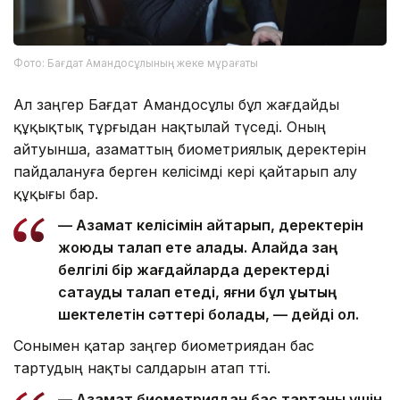
Фото: Бағдат Амандосұлының жеке мұрағаты
Ал заңгер Бағдат Амандосұлы бұл жағдайды
құқықтық тұрғыдан нақтылай түседі. Оның
айтуынша, азаматтың биометриялық деректерін
пайдалануға берген келісімді кері қайтарып алу
құқығы бар.
— Азамат келісімін қайтарып, деректерін
жоюды талап ете алады. Алайда заң
белгілі бір жағдайларда деректерді
сақтауды талап етеді, яғни бұл құқықтың
шектелетін сәттері болады, — дейді ол.
Сонымен қатар заңгер биометриядан бас
тартудың нақты салдарын атап өтті.
— Азамат биометриядан бас тартқаны үшін