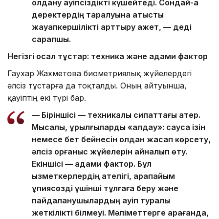
қолдану қауіпсіздікті күшейтеді. Сондай-ақ
деректердің таралуына қатысты
жауапкершілікті арттыру қажет, — деді
сарапшы.
Негізгі осал тұстар: техника және адами фактор
Гаухар Жахметова биометриялық жүйелердегі
әлсіз тұстарға да тоқталды. Оның айтуынша,
қауіптің екі түрі бар.
— Біріншісі — техникалық сипаттағы қатер.
Мысалы, құрылғыларды «алдау»: саусақ ізін
немесе бет бейнесін қолдан жасап көрсету,
әлсіз қорғаныс жүйелерін айналып өту.
Екіншісі — адами фактор. Бұл
қызметкерлердің қателігі, қарапайым
құпиясөзді үшінші тұлғаға беру және
пайдаланушылардың қауіп туралы
жеткілікті білмеуі. Мәліметтерге қарағанда,