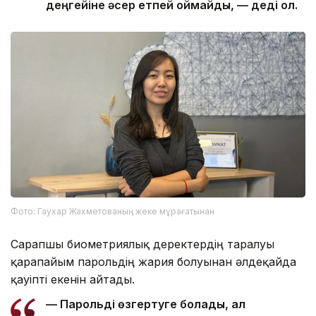
деңгейіне әсер етпей қоймайды, — деді ол.
Фото: Гаухар Жахметованың жеке мұрағатынан
Сарапшы биометриялық деректердің таралуы
қарапайым парольдің жария болуынан әлдеқайда
қауіпті екенін айтады.
— Парольді өзгертуге болады, ал