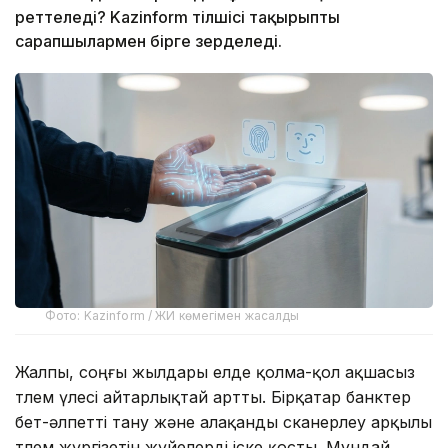
реттеледі? Kazinform тілшісі тақырыпты
сарапшылармен бірге зерделеді.
Фото: Kazinform / ЖИ көмегімен жасалды
Жалпы, соңғы жылдары елде қолма-қол ақшасыз
төлем үлесі айтарлықтай артты. Бірқатар банктер
бет-әлпетті тану және алақанды сканерлеу арқылы
төлем жүргізетін жүйелерді іске қосты. Мұндай