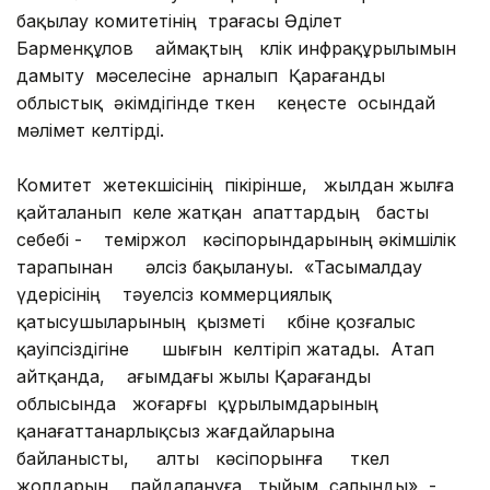
бақылау комитетінің төрағасы Әділет
Барменқұлов аймақтың көлік инфрақұрылымын
дамыту мәселесіне арналып Қарағанды
облыстық әкімдігінде өткен кеңесте осындай
мәлімет келтірді.
Комитет жетекшісінің пікірінше, жылдан жылға
қайталанып келе жатқан апаттардың басты
себебі - теміржол кәсіпорындарының әкімшілік
тарапынан әлсіз бақылануы. «Тасымалдау
үдерісінің тәуелсіз коммерциялық
қатысушыларының қызметі көбіне қозғалыс
қауіпсіздігіне шығын келтіріп жатады. Атап
айтқанда, ағымдағы жылы Қарағанды
облысында жоғарғы құрылымдарының
қанағаттанарлықсыз жағдайларына
байланысты, алты кәсіпорынға өткел
жолдарын пайдалануға тыйым салынды», -