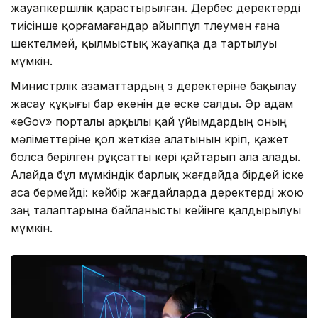
жауапкершілік қарастырылған. Дербес деректерді
тиісінше қорғамағандар айыппұл төлеумен ғана
шектелмей, қылмыстық жауапқа да тартылуы
мүмкін.
Министрлік азаматтардың өз деректеріне бақылау
жасау құқығы бар екенін де еске салды. Әр адам
«eGov» порталы арқылы қай ұйымдардың оның
мәліметтеріне қол жеткізе алатынын көріп, қажет
болса берілген рұқсатты кері қайтарып ала алады.
Алайда бұл мүмкіндік барлық жағдайда бірдей іске
аса бермейді: кейбір жағдайларда деректерді жою
заң талаптарына байланысты кейінге қалдырылуы
мүмкін.