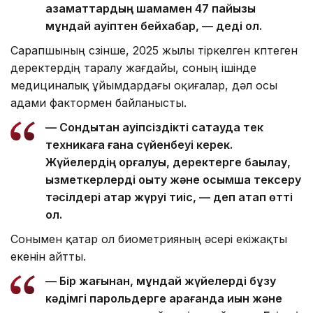
азаматтардың шамамен 47 пайызы
мұндай қауіптен бейхабар, — деді ол.
Сарапшының сөзінше, 2025 жылы тіркелген көптеген
деректердің таралу жағдайы, соның ішінде
медициналық ұйымдардағы оқиғалар, дәл осы
адами фактормен байланысты.
— Сондықтан қауіпсіздікті сақтауда тек
техникаға ғана сүйенбеуі керек.
Жүйелердің қорғалуы, деректерге бақылау,
қызметкерлерді оқыту және қосымша тексеру
тәсілдері қатар жүруі тиіс, — деп атап өтті
ол.
Сонымен қатар ол биометрияның әсері екіжақты
екенін айтты.
— Бір жағынан, мұндай жүйелерді бұзу
кәдімгі парольдерге қарағанда қиын және