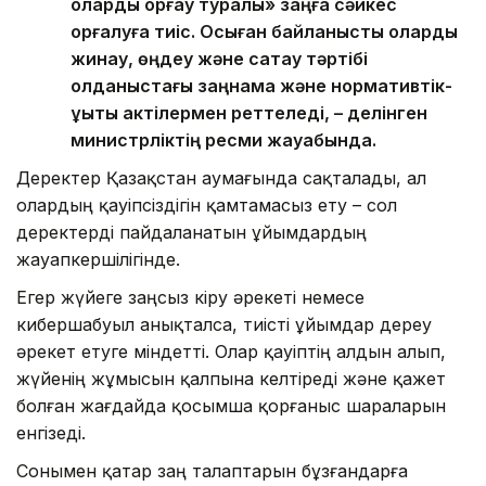
оларды қорғау туралы» заңға сәйкес
қорғалуға тиіс. Осыған байланысты оларды
жинау, өңдеу және сақтау тәртібі
қолданыстағы заңнама және нормативтік-
құқықтық актілермен реттеледі, – делінген
министрліктің ресми жауабында.
Деректер Қазақстан аумағында сақталады, ал
олардың қауіпсіздігін қамтамасыз ету – сол
деректерді пайдаланатын ұйымдардың
жауапкершілігінде.
Егер жүйеге заңсыз кіру әрекеті немесе
кибершабуыл анықталса, тиісті ұйымдар дереу
әрекет етуге міндетті. Олар қауіптің алдын алып,
жүйенің жұмысын қалпына келтіреді және қажет
болған жағдайда қосымша қорғаныс шараларын
енгізеді.
Сонымен қатар заң талаптарын бұзғандарға