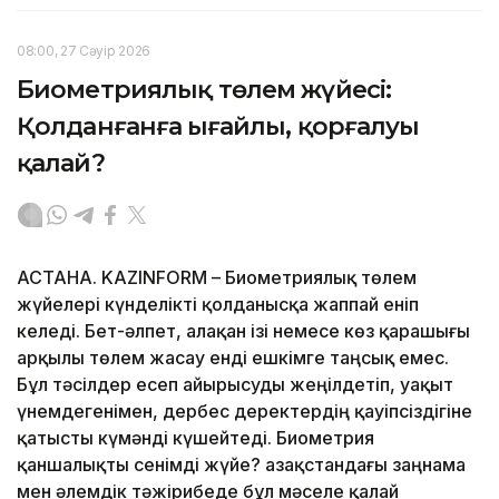
08:00, 27 Сәуір 2026
Биометриялық төлем жүйесі:
Қолданғанға ыңғайлы, қорғалуы
қалай?
АСТАНА. KAZINFORM – Биометриялық төлем
жүйелері күнделікті қолданысқа жаппай еніп
келеді. Бет-әлпет, алақан ізі немесе көз қарашығы
арқылы төлем жасау енді ешкімге таңсық емес.
Бұл тәсілдер есеп айырысуды жеңілдетіп, уақыт
үнемдегенімен, дербес деректердің қауіпсіздігіне
қатысты күмәнді күшейтеді. Биометрия
қаншалықты сенімді жүйе? Қазақстандағы заңнама
мен әлемдік тәжірибеде бұл мәселе қалай