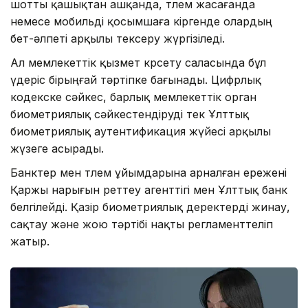
шотты қашықтан ашқанда, төлем жасағанда
немесе мобильді қосымшаға кіргенде олардың
бет-әлпеті арқылы тексеру жүргізіледі.
Ал мемлекеттік қызмет көрсету саласында бұл
үдеріс бірыңғай тәртіпке бағынады. Цифрлық
кодекске сәйкес, барлық мемлекеттік орган
биометриялық сәйкестендіруді тек Ұлттық
биометриялық аутентификация жүйесі арқылы
жүзеге асырады.
Банктер мен төлем ұйымдарына арналған ережені
Қаржы нарығын реттеу агенттігі мен Ұлттық банк
белгілейді. Қазір биометриялық деректерді жинау,
сақтау және жою тәртібі нақты регламенттеліп
жатыр.