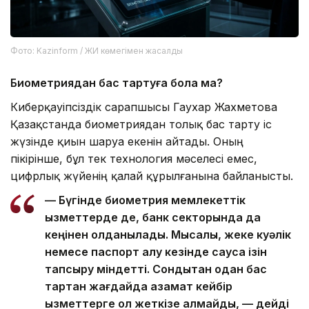
Фото: Kazinform / ЖИ көмегімен жасалды
Биометриядан бас тартуға бола ма?
Киберқауіпсіздік сарапшысы Гаухар Жахметова
Қазақстанда биометриядан толық бас тарту іс
жүзінде қиын шаруа екенін айтады. Оның
пікірінше, бұл тек технология мәселесі емес,
цифрлық жүйенің қалай құрылғанына байланысты.
— Бүгінде биометрия мемлекеттік
қызметтерде де, банк секторында да
кеңінен қолданылады. Мысалы, жеке куәлік
немесе паспорт алу кезінде саусақ ізін
тапсыру міндетті. Сондықтан одан бас
тартқан жағдайда азамат кейбір
қызметтерге қол жеткізе алмайды, — дейді