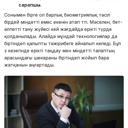
сарапшы.
Сонымен бірге ол барлық биометриялық тәсіл
бірдей міндетті емес екенін атап өтті. Мәселен, бет-
әлпетті тану жүйесі кей жағдайда ерікті түрде
қолданылады. Алайда мұндай технологиялар да
біртіндеп қалыпты тәжірибеге айналып келеді. Бұл
өз кезегінде ерікті таңдау мен міндетті талаптың
арасындағы шекараны біртіндеп жойып бара
жатқанын аңғартады.