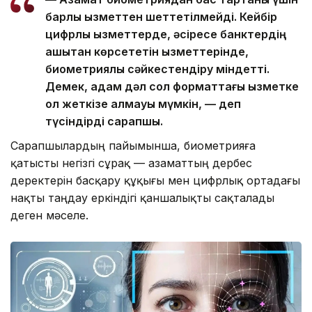
барлық қызметтен шеттетілмейді. Кейбір
цифрлық қызметтерде, әсіресе банктердің
қашықтан көрсететін қызметтерінде,
биометриялық сәйкестендіру міндетті.
Демек, адам дәл сол форматтағы қызметке
қол жеткізе алмауы мүмкін, — деп
түсіндірді сарапшы.
Сарапшылардың пайымынша, биометрияға
қатысты негізгі сұрақ — азаматтың дербес
деректерін басқару құқығы мен цифрлық ортадағы
нақты таңдау еркіндігі қаншалықты сақталады
деген мәселе.