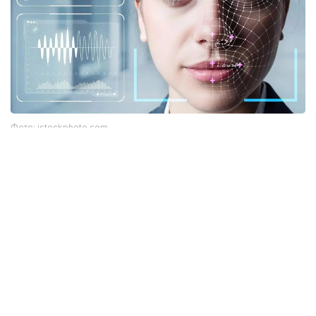
Фото: istockphoto.com
Әлемдік тәжірибе: технология бар, бірақ бәрі
бірдей сене бермейді
Биометриялық технологияларға қатысты
алаңдаушылық бекер емес. Әлемдік тәжірибе бұл
жүйелердің кей жағдайда қателік жіберіп, даулы
жағдайларға себеп болғанын көрсетіп отыр.
Мәселен, АҚШ-та бет-әлпетті тану жүйелері
адамдарды қате сәйкестендірген оқиғалар
тіркелген. Соның салдарынан тергеу барысында