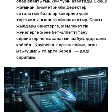
олар алаяқтықтың кей түрін азайтады. Екінші
жағынан, биометриялық деректер
сақталатын базалар хакерлер үшін
тартымды нысанға айналып отыр. Соңғы
жылдары банктерге, мемлекеттік
жүйелерге және бет-әлпетті тану
сервистеріне жасалатын шабуылдар саны
көбейді. Қауіпсіздік артқан сайын, оған
қызығушылық та арта береді, — деді
сарапшы.