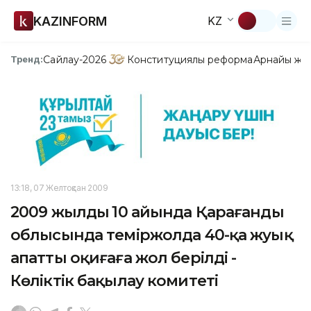
KAZINFORM
KZ
Сайлау-2026
Конституциялық реформа
Арнайы жо
Тренд:
13:18, 07 Желтоқсан 2009
2009 жылдың 10 айында Қарағанды
облысында теміржолда 40-қа жуық
апатты оқиғаға жол берілді -
Көліктік бақылау комитеті