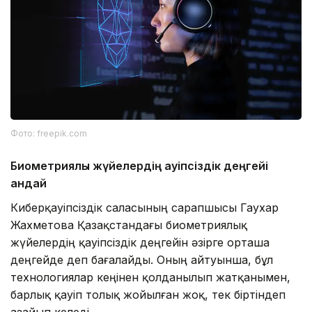
Фото: freepik.com
Биометриялық жүйелердің қауіпсіздік деңгейі
қандай
Киберқауіпсіздік саласының сарапшысы Гаухар
Жахметова Қазақстандағы биометриялық
жүйелердің қауіпсіздік деңгейін әзірге орташа
деңгейде деп бағалайды. Оның айтуынша, бұл
технологиялар кеңінен қолданылып жатқанымен,
барлық қауіп толық жойылған жоқ, тек біртіндеп