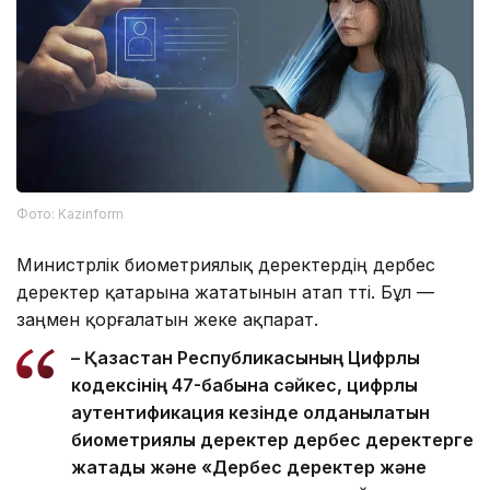
Фото: Kazinform
Министрлік биометриялық деректердің дербес
деректер қатарына жататынын атап өтті. Бұл —
заңмен қорғалатын жеке ақпарат.
– Қазақстан Республикасының Цифрлық
кодексінің 47-бабына сәйкес, цифрлық
аутентификация кезінде қолданылатын
биометриялық деректер дербес деректерге
жатады және «Дербес деректер және