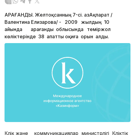
ҚАРАҒАНДЫ. Желтоқсанның 7-сі. ҚазАқпарат /
Валентина Елизарова/ - 2009 жылдың 10
айында Қарағанды облысында теміржол
көліктерінде 38 апатты оқиға орын алды.
Көлік және коммуникациялар министрлігі Көліктік