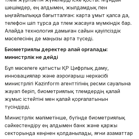
шешімдер, ең алдымен, жылдамдық пен
ыңғайлылыққа бағытталған: карта ұмыт қалса да,
телефон өшіп тұрса да төлем жасауға мүмкіндік бар.
Алайда технология дамыған сайын қауіпсіздік
мәселесінің де маңызы арта түседі.
Биометриялық деректер қалай қорғалады:
министрлік не дейді
Бұл мәселеге қатысты ҚР Цифрлық даму,
инновациялар және аэроғарыш өнеркәсібі
министрлігі Kazinform агенттігінің ресми сауалына
жауап беріп, биометриялық төлемдердің қалай
жұмыс істейтіні мен қалай қорғалатынын
түсіндірді.
Министрлік мәліметінше, бүгінде биометриялық
сәйкестендіру ең алдымен банк және қаржы
секторында кеңінен қолданылады, яғни азаматтар