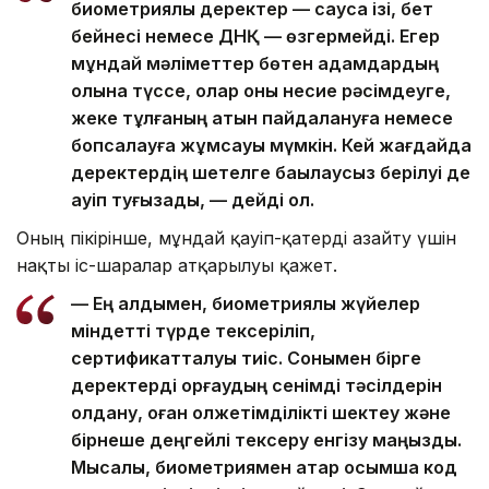
биометриялық деректер — саусақ ізі, бет
бейнесі немесе ДНҚ — өзгермейді. Егер
мұндай мәліметтер бөтен адамдардың
қолына түссе, олар оны несие рәсімдеуге,
жеке тұлғаның атын пайдалануға немесе
бопсалауға жұмсауы мүмкін. Кей жағдайда
деректердің шетелге бақылаусыз берілуі де
қауіп туғызады, — дейді ол.
Оның пікірінше, мұндай қауіп-қатерді азайту үшін
нақты іс-шаралар атқарылуы қажет.
— Ең алдымен, биометриялық жүйелер
міндетті түрде тексеріліп,
сертификатталуы тиіс. Сонымен бірге
деректерді қорғаудың сенімді тәсілдерін
қолдану, оған қолжетімділікті шектеу және
бірнеше деңгейлі тексеру енгізу маңызды.
Мысалы, биометриямен қатар қосымша код