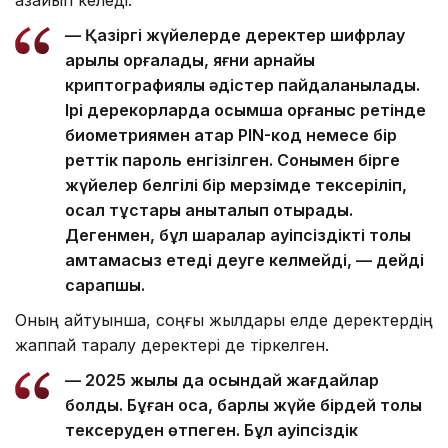
азайып келеді.
— Қазіргі жүйелерде деректер шифрлау
арқылы қорғалады, яғни арнайы
криптографиялық әдістер пайдаланылады.
Ірі дерекқорларда қосымша қорғаныс ретінде
биометриямен қатар PIN-код немесе бір
реттік пароль енгізілген. Сонымен бірге
жүйелер белгілі бір мерзімде тексеріліп,
осал тұстары анықталып отырады.
Дегенмен, бұл шаралар қауіпсіздікті толық
қамтамасыз етеді деуге келмейді, — дейді
сарапшы.
Оның айтуынша, соңғы жылдары елде деректердің
жаппай таралу деректері де тіркелген.
— 2025 жылы да осындай жағдайлар
болды. Бұған қоса, барлық жүйе бірдей толық
тексеруден өтпеген. Бұл қауіпсіздік