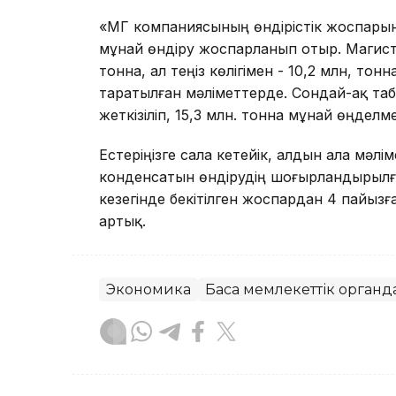
«ҚМГ компаниясының өндірістік жоспарын
мұнай өндіру жоспарланып отыр. Магист
тонна, ал теңіз көлігімен - 10,2 млн, то
таратылған мәліметтерде. Сондай-ақ таб
жеткізіліп, 15,3 млн. тонна мұнай өңделме
Естеріңізге сала кетейік, алдын ала мә
конденсатын өндірудің шоғырландырылға
кезегінде бекітілген жоспардан 4 пайызғ
артық.
Экономика
Басқа мемлекеттік органд