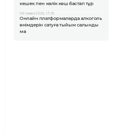
кешек пен көлік көш бастап тұр
06 тамыз 2026, 17:25
Онлайн платформаларда алкоголь
өнімдерін сатуға тыйым салынды
ма