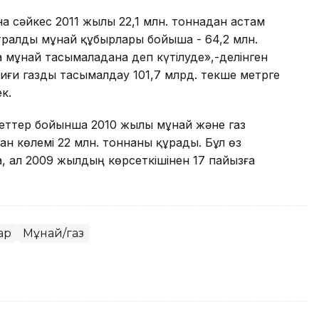
а сәйкес 2011 жылы 22,1 млн. тоннадан астам
ралды мұнай құбырлары бойыша - 64,2 млн.
нна мұнай тасымаладана деп күтілуде»,-делінген
иғи газды тасымалдау 101,7 млрд. текше метрге
к.
ліметтер бойынша 2010 жылы мұнай және газ
н көлемі 22 млн. тоннаны құрады. Бұл өз
а, ал 2009 жылдың көрсеткішінен 17 пайызға
ар
Мұнай/газ