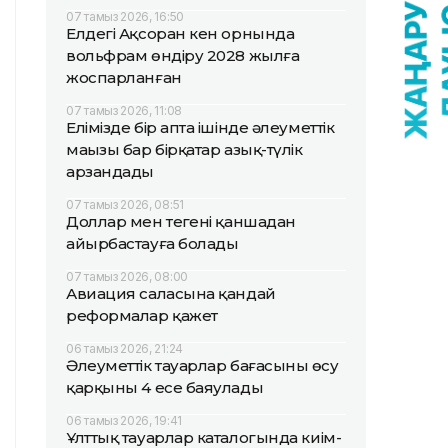
07 тамыз 2026, 16:50
Елдегі Ақсоран кен орнында
вольфрам өндіру 2028 жылға
жоспарланған
07 тамыз 2026, 11:08
Елімізде бір апта ішінде әлеуметтік
маңызы бар бірқатар азық-түлік
арзандады
07 тамыз 2026, 08:51
Доллар мен теңгені қаншадан
айырбастауға болады
07 тамыз 2026, 08:00
Авиация саласына қандай
реформалар қажет
06 тамыз 2026, 21:24
Әлеуметтік тауарлар бағасының өсу
қарқыны 4 есе баяулады
06 тамыз 2026, 19:41
Ұлттық тауарлар каталогында киім-