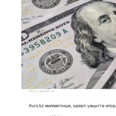
Фото: gazeta.uz
Kurs.kz мәліметінше, қазіргі уақытта ел