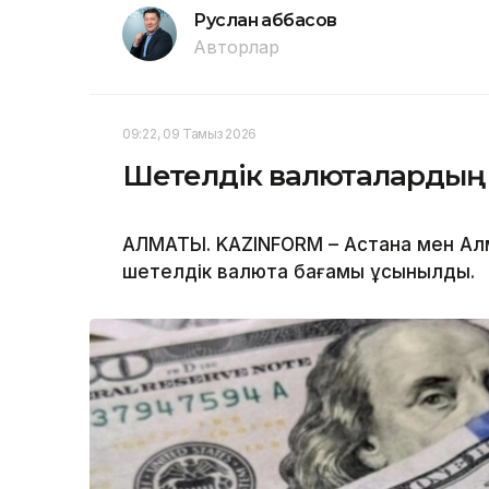
Руслан Ғаббасов
Авторлар
09:22, 09 Тамыз 2026
Шетелдік валюталардың
АЛМАТЫ. KAZINFORM – Астана мен Ал
шетелдік валюта бағамы ұсынылды.