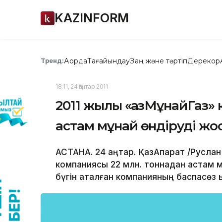
KAZINFORM
Ақорда
Тағайындау
Заң және тәртіп
Дерекқор
Тренд:
18:11, 24 Қаңтар 2011
2011 жылы «ҚазМұнайГаз»
астам мұнай өндіруді жо
АСТАНА. 24 қаңтар. ҚазАқпарат /Русла
компаниясы 22 млн. тоннадан астам 
бүгін аталған компанияның баспасөз қ