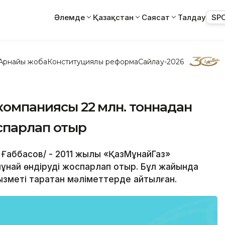
Әлемде
Қазақстан
Саясат
Талдау
SP
Арнайы жоба
Конституциялық реформа
Сайлау-2026
 компаниясы 22 млн. тоннадан
спарлап отыр
н Ғаббасов/ - 2011 жылы «ҚазМұнайГаз»
мұнай өндіруді жоспарлап отыр. Бұл жайында
ызметі таратқан мәліметтерде айтылған.