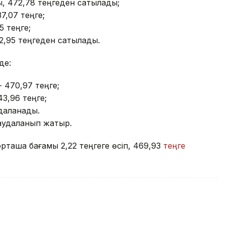
, 472,78 теңгеден сатылады;
37,07 теңге;
5 теңге;
2,95 теңгеден сатылады.
де:
- 470,97 теңге;
43,96 теңге;
удаланады.
саудаланып жатыр.
рташа бағамы 2,22 теңгеге өсіп, 469,93
теңге