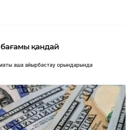
 бағамы қандай
маты ақша айырбастау орындарында