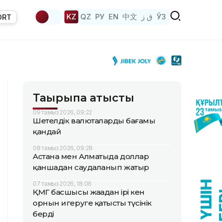
KZ
QZ
РУ
EN
中文
ق ز
ЎЗ
ORT
Тақырыпқа қатысты
09 тамыз 2026, 09:22
Шетелдік валюталардың бағамы
қандай
08 тамыз 2026, 09:28
Астана мен Алматыда доллар
қаншадан саудаланып жатыр
07 тамыз 2026, 18:06
ҚМГ басшысы жаңадан ірі кен
орнын игеруге қатысты түсінік
берді