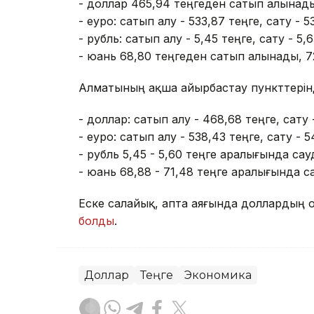
- доллар 465,94 теңгеден сатып алынады
- еуро: сатып алу - 533,87 теңге, сату - 5
- рубль: сатып алу - 5,45 теңге, сату - 5,6
- юань 68,80 теңгеден сатып алынады, 7
Алматының ақша айырбастау пункттерін
- доллар: сатып алу - 468,68 теңге, сату 
- еуро: сатып алу - 538,43 теңге, сату - 5
- рубль 5,45 - 5,60 теңге аралығында са
- юань 68,88 - 71,48 теңге аралығында 
Еске салайық, апта аяғында доллардың о
болды
.
Доллар
Теңге
Экономика