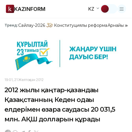
KAZINFORM
KZ
Сайлау-2026
Конституциялық реформа
Арнайы жо
Тренд:
19:01, 21 Желтоқсан 2012
2012 жылғы қаңтар-қазандағы
Қазақстанның Кеден одағы
елдерімен өзара саудасы 20 031,5
млн. АҚШ долларын құрады