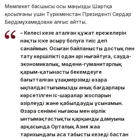
Мемлекет басшысы осы маңызды Шартқа
қосылғаны үшін Түрікменстан Президенті Сердар
Бердімұхамедовке алғыс айтты.
– Келесі кезең аталған құжат ережелерін
нақты іске асыру болуға тиіс деп
санаймын. Осыған байланысты достық пен
тату көршілікті одан әрі нығайтуға, сауда-
экономикалық, мәдени-гуманитарлық
қарым-қатынасты бекемдеуге
бағытталған ұзақмерзімді өзара
ықпалдастығымыздың анық бағдарлары
көрсетілген іс-шаралар жоспарын
әзірлеуді және қабылдауды ұсынамын.
Өзара сенімнің нығаюы мен өңірлік
ынтымақтастықтың қарқынды дамуының
арқасында Орталық Азия жаңа
тарихындағы аса табысты кезеңді бастан