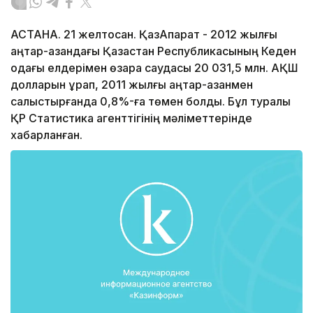
АСТАНА. 21 желтоқсан. ҚазАқпарат - 2012 жылғы
қаңтар-қазандағы Қазақстан Республикасының Кеден
одағы елдерімен өзара саудасы 20 031,5 млн. АҚШ
долларын құрап, 2011 жылғы қаңтар-қазанмен
салыстырғанда 0,8%-ға төмен болды. Бұл туралы
ҚР Статистика агенттігінің мәліметтерінде
хабарланған.