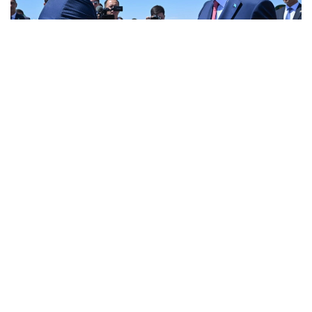
Фото: Ақорда
Бұл туралы Ақорданың баспасөз қызметі
хабарлады.