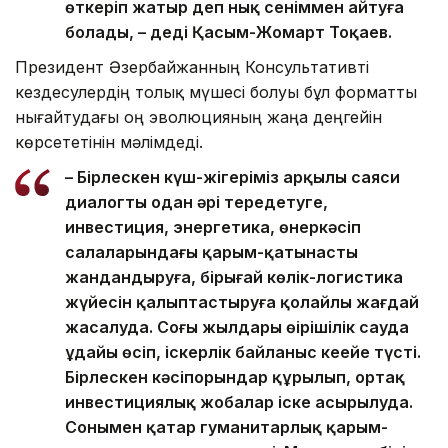
өткеріп жатыр деп нық сеніммен айтуға
болады, – деді Қасым-Жомарт Тоқаев.
Президент Әзербайжанның Консультативті
кездесулердің толық мүшесі болуы бұл форматты
нығайтудағы оң эволюцияның жаңа деңгейін
көрсететінін мәлімдеді.
– Бірлескен күш-жігеріміз арқылы саяси
диалогты одан әрі тереңдетуге,
инвестиция, энергетика, өнеркәсіп
салаларындағы қарым-қатынасты
жандандыруға, бірыңғай көлік-логистика
жүйесін қалыптастыруға қолайлы жағдай
жасалуда. Соңғы жылдары өңірішілік сауда
ұдайы өсіп, іскерлік байланыс кеңейе түсті.
Бірлескен кәсіпорындар құрылып, ортақ
инвестициялық жобалар іске асырылуда.
Сонымен қатар гуманитарлық қарым-