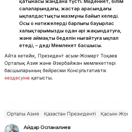
қатынасы жандана түсті. Мәдениет, білім
салаларындағы, жастар арасындағы
ықпалдастықтың мазмұны байып келеді.
Осы оң нәтижелердің барлығы бауырлас
халықтарымызды одан әрі жақындатуға,
және аймақтың беделін нығайтуға ықпал
етеді, – деді Мемлекет басшысы.
Айта кетейік, Президент Қасым-Жомарт Тоқаев
Орталық Азия және Әзербайжан мемлекеттері
басшыларының бейресми Консультативтік
кездесуіне
қатысты.
Орталық Азия
Қазақстан Президенті
Қасым-Жомар
Айдар Оспаналиев