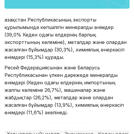
Қазақстан Республикасының экспорты
құрылымында көпшілігін минералды өнімдер
(39,0% Кеден одағы елдерінің барлық
экспорттының көлеміне), металдар және олардан
жасалған бұйымдар (30,3%), химиялық өнеркәсіп
өнімдері (15,3%) құрады.
Ресей Федерациясынан және Беларусь
Республикасынан үлкен дәрежеде минералды
өнімдері (Кеден одағы елдерінің импортының
жалпы көлеміне 26,7%), машиналар және
жабдықтар (26,2%), металдар және олардан
жасалған бұйымдар (13,9%), химиялық өнеркәсіп
өнімдері (11,6%) әкелінеді.