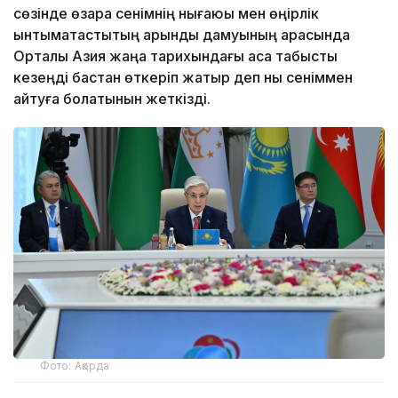
сөзінде өзара сенімнің нығаюы мен өңірлік
ынтымақтастықтың қарқынды дамуының арқасында
Орталық Азия жаңа тарихындағы аса табысты
кезеңді бастан өткеріп жатыр деп нық сеніммен
айтуға болатынын жеткізді.
Фото: Ақорда