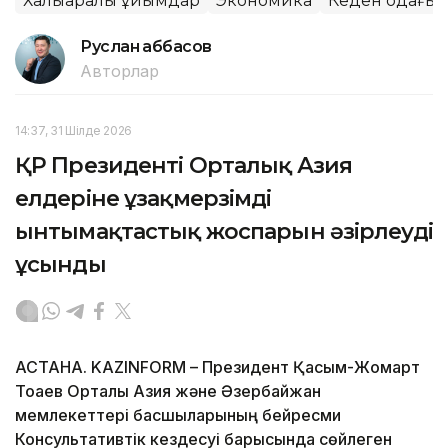
Халықаралық ұйымдар
Экономика
Кеден одағы
Руслан Ғаббасов
Авторлар
14:37, 31 Шілде 2026
ҚР Президенті Орталық Азия
елдеріне ұзақмерзімді
ынтымақтастық жоспарын әзірлеуді
ұсынды
АСТАНА. KAZINFORM – Президент Қасым-Жомарт
Тоқаев Орталық Азия және Әзербайжан
мемлекеттері басшыларының бейресми
Консультативтік кездесуі барысында сөйлеген