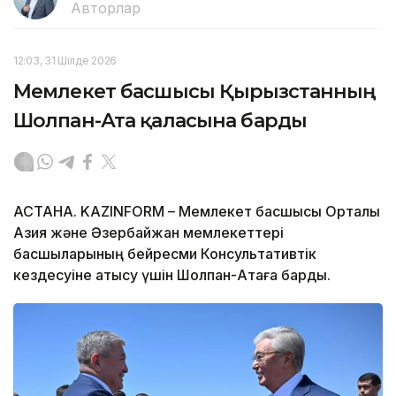
Авторлар
12:03, 31 Шілде 2026
Мемлекет басшысы Қырғызстанның
Шолпан-Ата қаласына барды
АСТАНА. KAZINFORM – Мемлекет басшысы Орталық
Азия және Әзербайжан мемлекеттері
басшыларының бейресми Консультативтік
кездесуіне қатысу үшін Шолпан-Атаға барды.