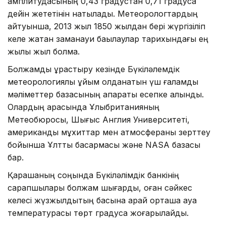
амплитудасының 0,43 градустан 0,71 градусқа
дейін жететінін нақтылады. Метеорологтардың
айтуынша, 2013 жыл 1850 жылдан бері жүргізіліп
келе жатқан заманауи бақылаулар тарихындағы ең
жылы жыл болмақ.
Болжамды құрастыру кезінде Бүкіләлемдік
метеорологиялық ұйым қолданатын үш ғаламдық
мәліметтер базасының ақпараты есепке алынды.
Олардың арасында Ұлыбританияның
Метеобюросы, Шығыс Англия Университеті,
американдық мұхиттар мен атмосфераны зерттеу
бойынша Ұлттық басқармасы және NASA базасы
бар.
Қарашаның соңында Бүкіләлімдік банкінің
сарапшылары болжам шығарды, оған сәйкес
келесі жүзжылдықтың басына қарай орташа ауа
температурасы төрт градусқа жоғарылайды.