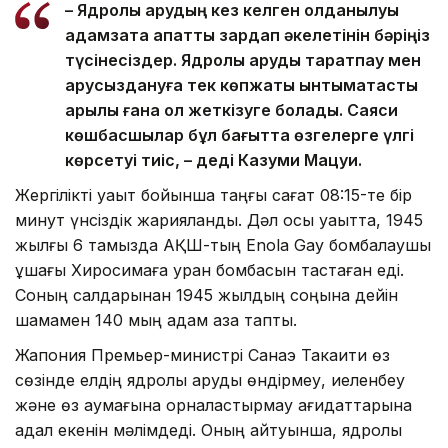
– Ядролық қарудың кез келген қолданылуы
адамзатқа апатты зардап әкелетінін бәріңіз
түсінесіздер. Ядролық қаруды таратпау мен
қарусыздануға тек көпжақты ынтымақтастық
арқылы ғана қол жеткізуге болады. Саяси
көшбасшылар бұл бағытта өзгелерге үлгі
көрсетуі тиіс, – деді Казуми Мацуи.
Жергілікті уақыт бойынша таңғы сағат 08:15-те бір
минут үнсіздік жарияланды. Дәл осы уақытта, 1945
жылғы 6 тамызда АҚШ-тың Enola Gay бомбалаушы
ұшағы Хиросимаға уран бомбасын тастаған еді.
Соның салдарынан 1945 жылдың соңына дейін
шамамен 140 мың адам қаза тапты.
Жапония Премьер-министрі Санаэ Такаити өз
сөзінде елдің ядролық қаруды өндірмеу, иеленбеу
және өз аумағына орналастырмау қағидаттарына
адал екенін мәлімдеді. Оның айтуынша, ядролық