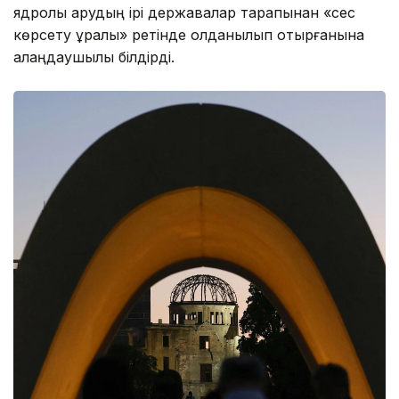
ядролық қарудың ірі державалар тарапынан «сес
көрсету құралы» ретінде қолданылып отырғанына
алаңдаушылық білдірді.