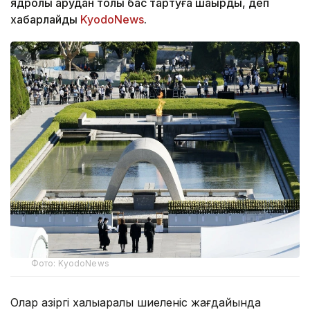
ядролық қарудан толық бас тартуға шақырды, деп
хабарлайды
KyodoNews
.
Фото: KyodoNews
Олар қазіргі халықаралық шиеленіс жағдайында