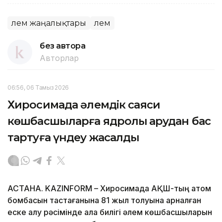
Әлем жаңалықтары
Әлем
без автора
Авторлар
06:56, 06 Тамыз 2026
Хиросимада әлемдік саяси
көшбасшыларға ядролық қарудан бас
тартуға үндеу жасалды
АСТАНА. KAZINFORM – Хиросимада АҚШ-тың атом
бомбасын тастағанына 81 жыл толуына арналған
еске алу рәсімінде қала билігі әлем көшбасшыларын