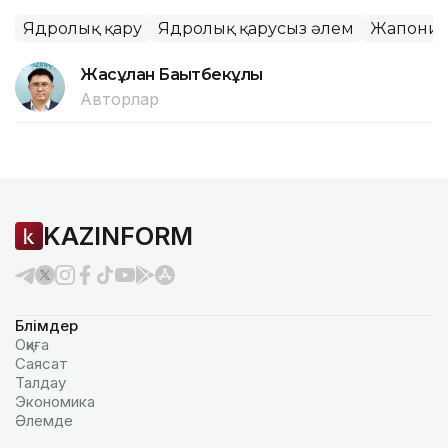
Ядролық қару
Ядролық қарусыз әлем
Жапони
Жасұлан Бақытбекұлы
Авторлар
KAZINFORM
Бөлімдер
Оқиға
Саясат
Талдау
Экономика
Әлемде