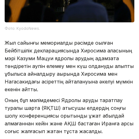
Фото: KyodoNews.
Жыл сайынғы мемориалдық рәсімде оқылған
Бейбітшілік декларациясында Хиросима қаласының
мэрі Казуми Мацуи ядролық қарудың адамзатқа
төндіретін қаупін елемеу мен күш қолдануды қалыпты
құбылысқа айналдыру ақырында Хиросима мен
Нагасакидағы қасіреттің қайталануына әкелуі мүмкін
екенін айтты.
Оның бұл мәлімдемесі Ядролық қаруды таратпау
туралы шартқа (ЯҚТШ) қатысушы елдердің соңғы
шолу конференциясы қорытынды құжат қабылдай
алмағаннан кейін және АҚШ бастаған Иранға қарсы
соғыс жалғасып жатқан тұста жасалды.