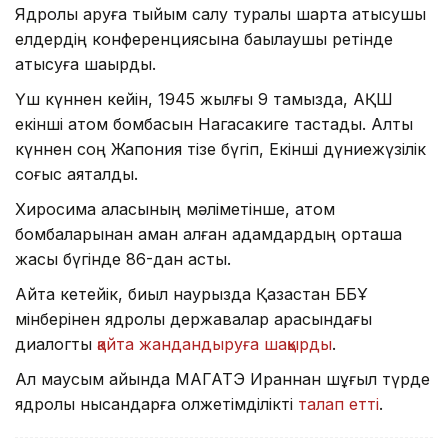
Ядролық қаруға тыйым салу туралы шартқа қатысушы
елдердің конференциясына бақылаушы ретінде
қатысуға шақырды.
Үш күннен кейін, 1945 жылғы 9 тамызда, АҚШ
екінші атом бомбасын Нагасакиге тастады. Алты
күннен соң Жапония тізе бүгіп, Екінші дүниежүзілік
соғыс аяқталды.
Хиросима қаласының мәліметінше, атом
бомбаларынан аман қалған адамдардың орташа
жасы бүгінде 86-дан асты.
Айта кетейік, биыл наурызда Қазақстан ББҰ
мінберінен ядролық державалар арасындағы
диалогты
қайта жандандыруға шақырды
.
Ал маусым айында МАГАТЭ Ираннан шұғыл түрде
ядролық нысандарға қолжетімділікті
талап етті
.