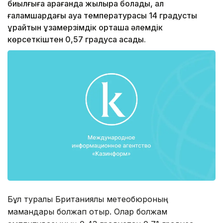
биылғыға қарағанда жылырақ болады, ал
ғаламшардағы ауа температурасы 14 градусты
құрайтын ұзақмерзімдік орташа әлемдік
көрсеткіштен 0,57 градусқа асады.
Бұл туралы Британиялық метеобюроның
мамандары болжап отыр. Олар болжам