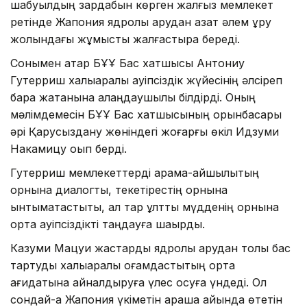
шабуылдың зардабын көрген жалғыз мемлекет
ретінде Жапония ядролық қарудан азат әлем құру
жолындағы жұмысты жалғастыра береді.
Сонымен қатар БҰҰ Бас хатшысы Антониу
Гутерриш халықаралық қауіпсіздік жүйесінің әлсіреп
бара жатқанына алаңдаушылық білдірді. Оның
мәлімдемесін БҰҰ Бас хатшысының орынбасары
әрі Қарусыздану жөніндегі жоғарғы өкіл Идзуми
Накамицу оқып берді.
Гутерриш мемлекеттерді қарама-қайшылықтың
орнына диалогты, текетірестің орнына
ынтымақтастықты, ал тар ұлттық мүдденің орнына
ортақ қауіпсіздікті таңдауға шақырды.
Казуми Мацуи жастарды ядролық қарудан толық бас
тартуды халықаралық қоғамдастықтың ортақ
қағидатына айналдыруға үлес қосуға үндеді. Ол
сондай-ақ Жапония үкіметін қараша айында өтетін