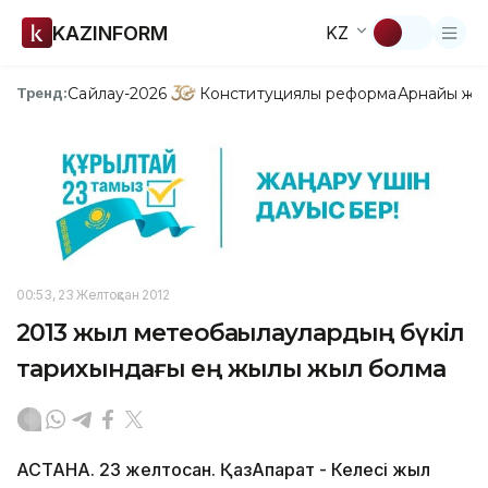
KAZINFORM
KZ
Сайлау-2026
Конституциялық реформа
Арнайы жо
Тренд:
00:53, 23 Желтоқсан 2012
2013 жыл метеобақылаулардың бүкіл
тарихындағы ең жылы жыл болмақ
АСТАНА. 23 желтоқсан. ҚазАқпарат - Келесі жыл