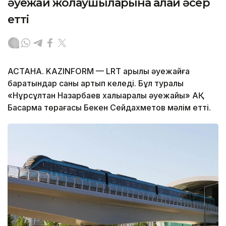
әуежай жолаушыларына қалай әсер
етті
АСТАНА. KAZINFORM — LRT арқылы әуежайға
баратындар саны артып келеді. Бұл туралы
«Нұрсұлтан Назарбаев халықаралық әуежайы» АҚ
Басқарма төрағасы Бекен Сейдахметов мәлім етті.