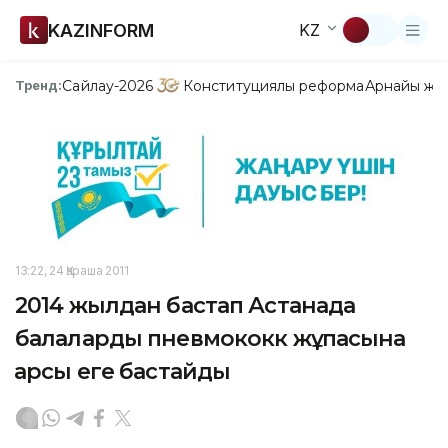
KAZINFORM
KZ
Сайлау-2026
Конституциялық реформа
Арнайы жо
Тренд:
13:22, 24 Қараша 2011
2014 жылдан бастап Астанада
балаларды пневмококк жұқпасына
қарсы еге бастайды