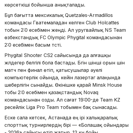
көрсеткіші бойынша анықталады.
Бұл бағытта мексикалық Quetzales-Armadillos
командасы Гватемаладан келген Club Holcattes
тобын 2:0 есебімен жеңді. Ал уругвайлық NS Team
өзбекстандық FC Olympic Phygital командасынан
2:0 есебімен басым түсті.
Phygital Shooter CS2 сайысында да алғашқы
жүлдегер белгілі бола бастады. Бүгін үшінші орын үшін
матч пен финал өтіп, қатысушылар әуелі
компьютерлік ойында, кейін лазертаг алаңында
шеберлігін сынайды. Өкінішке қарай Minsk House
тобы 2:0 есебімен қазақстандық Novaq
командасынан озды. Ал сағат 19:00-де Team KZ
ресейлік Liga Pro Team тобымен бақ сынасады.
Еске сала кетсек, Астанада ең ірі халықаралық
спорттық турнирлердің бірі — «Болашақ ойындары
- 2026» сайысы өтіп жатыр. 12 күн бойы