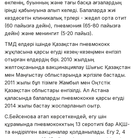
өкпенің, буынның және тағы басқа ағзалардың
іріңді қабынуына алып келеді. Балаларда жиі
кездесетін клиникалық түрлері - жедел орта отит
(60 пайызға дейін), пневмония (65-80 пайызға
дейін) және менингит (5-20 пайыз).
ТМД елдері ішінде Қазақстан пневмококк
жұқпасына қарсы егуді кезең-кезеңімен енгізіп
отырған елдердің бірі. 2010 жылдың
желтоқсанында вакцинациялау Шығыс Қазақстан
мен Маңғыстау облыстарында жүргізіле бастады.
2011 жылы бұл тізімге Жамбыл мен Оңтүстік
Қазақстан облыстары енгізілді. Ал Астана
қаласында балаларды пневмококке қарсы егуді
2014 жылы бастау жоспарланып оытр.
С.Бейсенова атап көрсеткендей, егу үшін
құрамында пневмококктың 13 серотипі бар АҚШ-
та өндірілген вакциналар қолданылады. Егу 2, 4