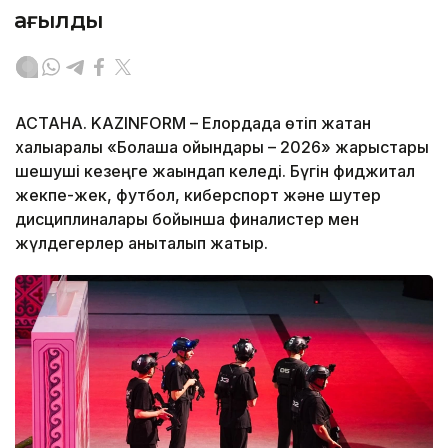
қағылды
АСТАНА. KAZINFORM – Елордада өтіп жатқан
халықаралық «Болашақ ойындары – 2026» жарыстары
шешуші кезеңге жақындап келеді. Бүгін фиджитал
жекпе-жек, футбол, киберспорт және шутер
дисциплиналары бойынша финалистер мен
жүлдегерлер анықталып жатыр.