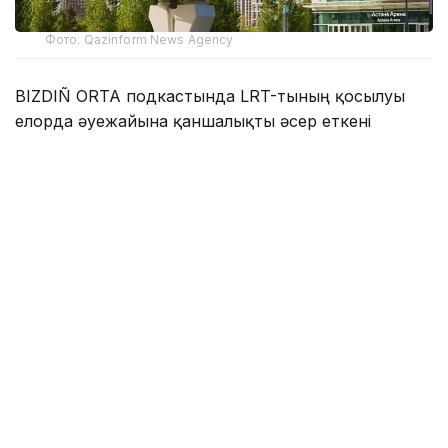
Фото: Qazinform News Agency
BIZDIÑ ORTA подкастында LRT-тының қосылуы
елорда әуежайына қаншалықты әсер еткені
сұралды.
- LRT желесі жолаушыларға қызмет көрсету
жағдайын жақсартты. Әуежайға пойыз
вагондары көбіне жолаушыларға толы келіп
жатыр. Көбп жағдайда жастар сапарлап
жүргенін бақадым және 200 теңгелік
тариф қолайлы деп ойлаймын. Мәселен,
таксимен қаланың орталығынан әуежайға
дейінгі жету құны әлдеқайда жоғары.
Кешкілік уақытта тариф тағы да өсуі мүмкін,
- деді Бекен Сейдахметов.
Осы орайда ол LRT-тының қосылуы такси