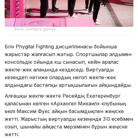
Фото: Gofuture.games
Бүгін Phygital Fighting дисциплинасы бойынша
жарыстар жалғасып жатыр. Спортшылар алдымен
консольдік ойында күш сынасып, кейін аралас
жекпе-жек алаңында кездеседі. Виртуалды
кезеңдегі нәтиже олардың негізгі жекпе-жек
алдындағы бастапқы артықшылығын айқындайды.
Алғашқы жекпе-жекте Ресейдің Екатеринбург
қаласынан келген «Архангел Михаил» клубының
өкілі Максим Фукс айқын басымдықпен жеңіске
жетті. Жарыстың виртуалды кезеңінде 3:0 есебімен
озып, шынайы айқаста мерзімінен бұрын жеңіске
жетті.