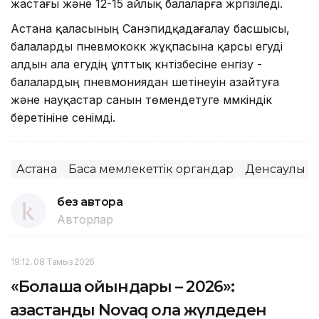
жастағы және 12-15 айлық балаларға жүргізіледі.
Астана қаласының Санэпидқадағалау басшысы,
балаларды пневмококк жұқпасына қарсы егуді
алдын ала егудің ұлттық күнтізбесіне енгізу -
балалардың пневмониядан шетінеуін азайтуға
және науқастар санын төмендетуге мүмкіндік
беретініне сенімді.
Астана
Басқа мемлекеттік органдар
Денсаулық
без автора
Авторлар
19:12, 08 Тамыз 2026
«Болашақ ойындары – 2026»:
қазақстандық Novaq қола жүлдеден