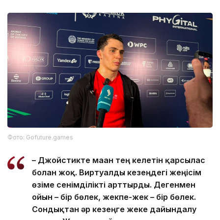
Фото: Gofuture.games
– Джойстикте маған тең келетін қарсылас
болған жоқ. Виртуалды кезеңдегі жеңісім
өзіме сенімділікті арттырды. Дегенмен
ойын – бір бөлек, жекпе-жек – бір бөлек.
Сондықтан әр кезеңге жеке дайындалу