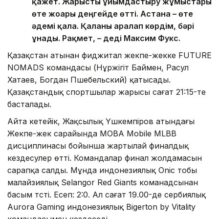
қажет. Жарысты ұйымдастыру жұмыстары
өте жоғары деңгейде өтті. Астана – өте
әдемі қала. Қаланы аралап көрдім, бәрі
ұнады. Рақмет, – деді Максим Фукс.
Қазақстан атынан фиджитал жекпе-жекке FUTURE
NOMADS командасы (Нұржігіт Баймен, Расул
Хатаев, Богдан Пшебельский) қатысады.
Қазақстандық спортшылар жарысы сағат 21:15-те
басталады.
Айта кетейік, Жақсылық Үшкемпіров атындағы
Жекпе-жек сарайында MOBA Mobile MLBB
дисциплинасы бойынша жартылай финалдық
кездесулер өтті. Командалар финал жолдамасын
сарапқа салды. Мұнда индонезиялық Onic тобы
малайзиялық Selangor Red Giants команадсынан
басым түсті. Есеп: 2:0. Ал сағат 19.00-де сербиялық
Aurora Gaming индонезиялық Bigerton by Vitality