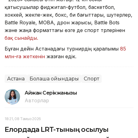
қатысушылар фиджитал-футбол, баскетбол,
хоккей, жекпе-жек, бокс, би бағыттары, шутерлер,
Battle Royale, MOBA, дрон жарысы, Battle Bots
және жаңа форматтағы өзге де спорт түрлерінен
бақ сынайды.
Бұған дейін Астанадағы турнирдің қаралымы
85
млн-ға жеткенін
жазған едік.
Астана
Болашақ ойындары
Спорт
Айжан Серікжанқызы
Авторлар
18:21, 08 Тамыз 2026
Елордада LRT-тының қосылуы