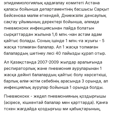
эпидемиологиялық қадағалау комитеті Астана
қаласы бойынша департаментінің басшысы Сарқыт
Бейсенова мәлім еткендей, Дүниежүзілік денсаулық
сақтау ұйымының деректері бойынша, әлемде
пневмококк инфекциясынан пайда болатын
сырқаттардан жылына 1,6 млн.-нан астам адам
қайтыс болады. Соның ішінде 1 млн.-ға жуығы - 5
жасқа толмаған балалар. Ал 1 жасқа толмаған
балалардың шетінеу үлесі 40 пайызды құрап отыр.
Ал Қазақстанда 2007-2009 жылдар аралығында
респираторлық және пневмония ауруларынан 1
жасқа дейінгі балалардың қайтыс болу көрсеткіші,
барлық өлім-жітім себебінің арасында 3 орында, ал
инфекциялық аурулар бойынша 1 орында болды.
Пневмококк - жедел пневмонияның қоздырғышы
(әсіресе, кішкентай балалар мен қарттарда). Қанға
түскен жағдайда қоздырғыш ми қабықтарының,