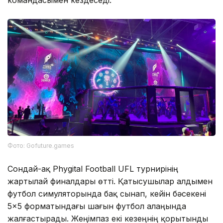
командасымен кездеседі.
Фото: Gofuture.games
Сондай-ақ Phygital Football UFL турнирінің
жартылай финалдары өтті. Қатысушылар алдымен
футбол симуляторында бақ сынап, кейін бәсекені
5×5 форматындағы шағын футбол алаңында
жалғастырады. Жеңімпаз екі кезеңнің қорытынды