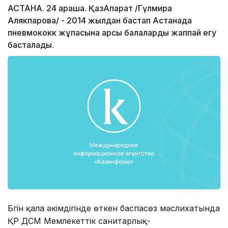
АСТАНА. 24 қараша. ҚазАқпарат /Гүлмира
Алякпарова/ - 2014 жылдан бастап Астанада
пневмококк жұқпасына қарсы балаларды жаппай егу
басталады.
Бүгін қала әкімдігінде өткен баспасөз мәслихатында
ҚР ДСМ Мемлекеттік санитарлық-