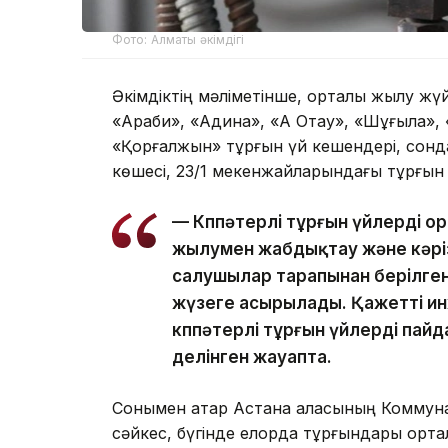
Фото: Алматы әкімдігі
Әкімдіктің мәліметінше, орталық жылу жү
«Араби», «Адина», «Ақ Отау», «Шұғыла»,
«Қорғалжын» тұрғын үй кешендері, сондай
көшесі, 23/1 мекенжайларындағы тұрғын 
— Көппәтерлі тұрғын үйлерді 
жылумен жабдықтау және кәрі
салушылар тарапынан берілген
жүзеге асырылады. Қажетті и
көппәтерлі тұрғын үйлерді пай
делінген жауапта.
Сонымен қатар Астана қаласының Коммун
сәйкес, бүгінде елорда тұрғындары орт