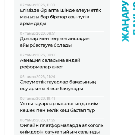
07 тамыз 2026, 11:08
Елімізде бір апта ішінде әлеуметтік
маңызы бар бірқатар азық-түлік
арзандады
07 тамыз 2026, 08:51
Доллар мен теңгені қаншадан
айырбастауға болады
07 тамыз 2026, 08:00
Авиация саласына қандай
реформалар қажет
06 тамыз 2026, 21:24
Әлеуметтік тауарлар бағасының
өсу қарқыны 4 есе баяулады
06 тамыз 2026, 19:41
Ұлттық тауарлар каталогында киім-
кешек пен көлік көш бастап тұр
06 тамыз 2026, 17:25
Онлайн платформаларда алкоголь
өнімдерін сатуға тыйым салынды