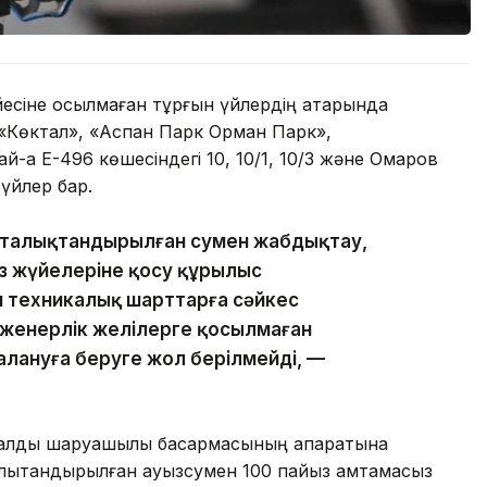
йесіне қосылмаған тұрғын үйлердің қатарында
 «Көктал», «Аспан Парк Орман Парк»,
-ақ Е-496 көшесіндегі 10, 10/1, 10/3 және Омаров
үйлер бар.
орталықтандырылған сумен жабдықтау,
з жүйелеріне қосу құрылыс
 техникалық шарттарға сәйкес
нженерлік желілерге қосылмаған
далануға беруге жол берілмейді, —
алдық шаруашылық басқармасының ақпаратына
алықтандырылған ауызсумен 100 пайыз қамтамасыз