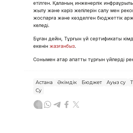
етілген. Қаланың инженерлік инфрақұрыл
жылу және кәріз желілерін салу мен рек
жоспарға және көзделген бюджеттік қарж
келеді.
Бұған дейін, Тұрғын үй сертификаты кімд
екенін
жазғанбыз
.
Сонымен қатар апатты тұрғын үйлерді рен
Астана
Әкімдік
Бюджет
Ауыз су
Т
Су
Тастан Тоянов