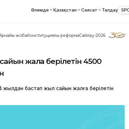
Әлемде
Қазақстан
Саясат
Талдау
SP
Арнайы жоба
Конституциялық реформа
Сайлау-2026
сайын жалға берілетін 4500
н
014 жылдан бастап жыл сайын жалға берілетін