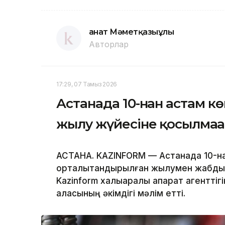
Қанат Мәметқазыұлы
Авторлар
17:29, 07 Тамыз 2026
Астанада 10-нан астам кө
жылу жүйесіне қосылмағ
АСТАНА. KAZINFORM — Астанада 10-нан
орталықтандырылған жылумен жабдықт
Kazinform халықаралық ақпарат агентт
қаласының әкімдігі мәлім етті.