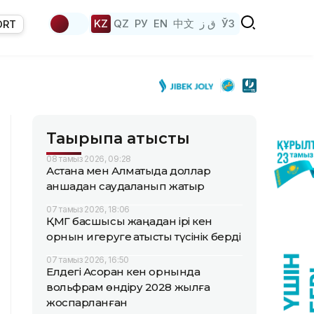
KZ
QZ
РУ
EN
中文
ق ز
ЎЗ
ORT
Тақырыпқа қатысты
08 тамыз 2026, 09:28
Астана мен Алматыда доллар
қаншадан саудаланып жатыр
07 тамыз 2026, 18:06
ҚМГ басшысы жаңадан ірі кен
орнын игеруге қатысты түсінік берді
07 тамыз 2026, 16:50
Елдегі Ақсоран кен орнында
вольфрам өндіру 2028 жылға
жоспарланған