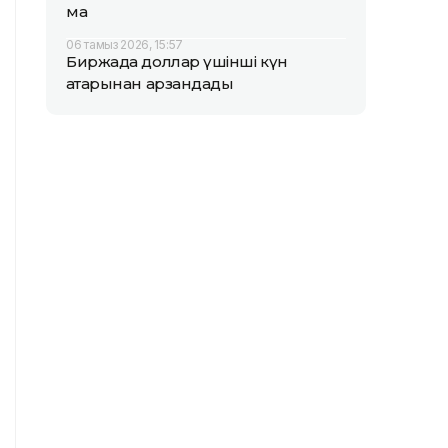
ма
06 тамыз 2026, 15:57
Биржада доллар үшінші күн
қатарынан арзандады