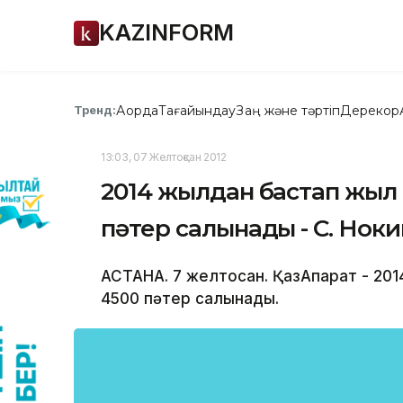
KAZINFORM
Ақорда
Тағайындау
Заң және тәртіп
Дерекқор
Тренд:
13:03, 07 Желтоқсан 2012
2014 жылдан бастап жыл 
пәтер салынады - С. Ноки
АСТАНА. 7 желтоқсан. ҚазАқпарат - 2
4500 пәтер салынады.