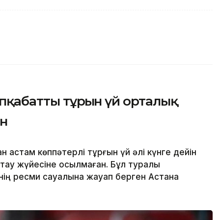
пқабатты тұрғын үй орталық
ан
 астам көппәтерлі тұрғын үй әлі күнге дейін
ау жүйесіне қосылмаған. Бұл туралы
ігінің ресми сауалына жауап берген Астана