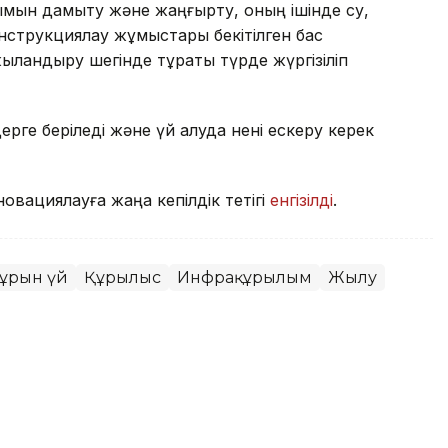
ымын дамыту және жаңғырту, оның ішінде су,
онструкциялау жұмыстары бекітілген бас
ыландыру шегінде тұрақты түрде жүргізіліп
ерге беріледі және үй алуда нені ескеру керек
овациялауға жаңа кепілдік тетігі
енгізілді
.
ұрғын үй
Құрылыс
Инфрақұрылым
Жылу