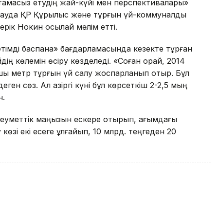
тамасыз етудің жай-күйі мен перспективалары»
дауда ҚР Құрылыс және тұрғын үй-коммуналдық
Серік Нокин осылай мәлім етті.
тімді баспана» бағдарламасында кезекте тұрған
дің көлемін өсіру көзделеді. «Соған орай, 2014
ы метр тұрғын үй салу жоспарланып отыр. Бұл
н сөз. Ал қазіргі күні бұл көрсеткіш 2-2,5 мың
н.
әлеуметтік маңызын ескере отырып, ағымдағы
өзі екі есеге ұлғайып, 10 млрд. теңгеден 20