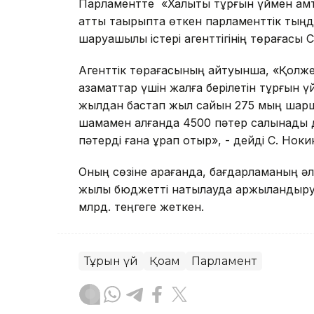
Парламентте «Халықты тұрғын үймен қам
атты тақырыпта өткен парламенттік тың
шаруашылық істері агенттігінің төрағасы 
Агенттік төрағасының айтуынша, «Қолже
азаматтар үшін жалға берілетін тұрғын үй
жылдан бастап жыл сайын 275 мың шарш
шамамен алғанда 4500 пәтер салынады деге
пәтерді ғана құрап отыр», - дейді С. Ноки
Оның сөзіне қарағанда, бағдарламаның 
жылы бюджетті нақтылауда қаржыландыру к
млрд. теңгеге жеткен.
Тұрғын үй
Қоғам
Парламент