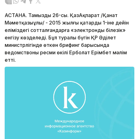
АСТАНА. Тамыздың 26-сы. ҚазАқпарат /Қанат
Мәметқазыұлы/ - 2015 жылғы қаңтардың 1-іне дейін
еліміздегі сотталғандарға «электронды білезік»
енгізу көзделеді. Бұл туралы бүгін ҚР Әділет
министрлігінде өткен брифинг барысында
ведомствоның ресми өкілі Ерболат Ерімбет мәлім
етті.