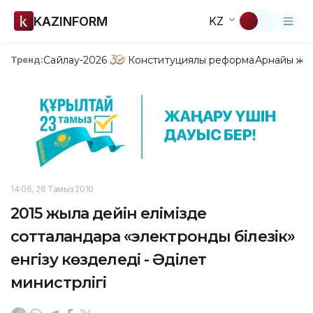
KAZINFORM
KZ
Сайлау-2026
Конституциялық реформа
Арнайы жо
Тренд:
14:06, 26 Тамыз 2010
2015 жылға дейін елімізде
сотталғандарға «электронды білезік»
енгізу көзделеді - Әділет
министрлігі