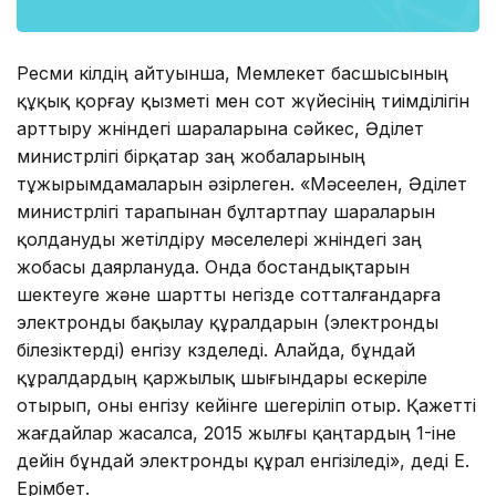
Ресми өкілдің айтуынша, Мемлекет басшысының
құқық қорғау қызметі мен сот жүйесінің тиімділігін
арттыру жөніндегі шараларына сәйкес, Әділет
министрлігі бірқатар заң жобаларының
тұжырымдамаларын әзірлеген. «Мәсеелен, Әділет
министрлігі тарапынан бұлтартпау шараларын
қолдануды жетілдіру мәселелері жөніндегі заң
жобасы даярлануда. Онда бостандықтарын
шектеуге және шартты негізде сотталғандарға
электронды бақылау құралдарын (электронды
білезіктерді) енгізу көзделеді. Алайда, бұндай
құралдардың қаржылық шығындары ескеріле
отырып, оны енгізу кейінге шегеріліп отыр. Қажетті
жағдайлар жасалса, 2015 жылғы қаңтардың 1-іне
дейін бұндай электронды құрал енгізіледі», деді Е.
Ерімбет.