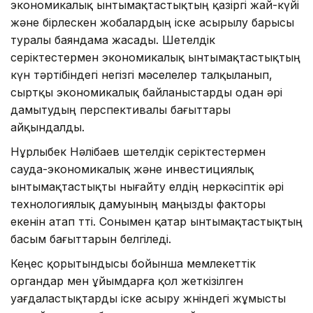
экономикалық ынтымақтастықтың қазіргі жай-күйі
және бірлескен жобалардың іске асырылу барысы
туралы баяндама жасады. Шетелдік
серіктестермен экономикалық ынтымақтастықтың
күн тәртібіндегі негізгі мәселелер талқыланып,
сыртқы экономикалық байланыстарды одан әрі
дамытудың перспективалы бағыттары
айқындалды.
Нұрлыбек Нәлібаев шетелдік серіктестермен
сауда-экономикалық және инвестициялық
ынтымақтастықты нығайту елдің өнеркәсіптік әрі
технологиялық дамуының маңызды факторы
екенін атап өтті. Сонымен қатар ынтымақтастықтың
басым бағыттарын белгіледі.
Кеңес қорытындысы бойынша мемлекеттік
органдар мен ұйымдарға қол жеткізілген
уағдаластықтарды іске асыру жөніндегі жұмысты