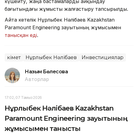
күшейту, жаңа бастамаларды айқындау
бағытындағы жұмысты жалғастыру тапсырылды.
Айта кетелік Нұрлыбек Нәлібаев Kazakhstan
Paramount Engineering зауытының жұмысымен
танысқан еді
.
Үкімет
Нұрлыбек Нәлібаев
Инвестициялар
Назым Бөлесова
Авторлар
17:02, 07 Тамыз 2026
Нұрлыбек Нәлібаев Kazakhstan
Paramount Engineering зауытының
жұмысымен танысты