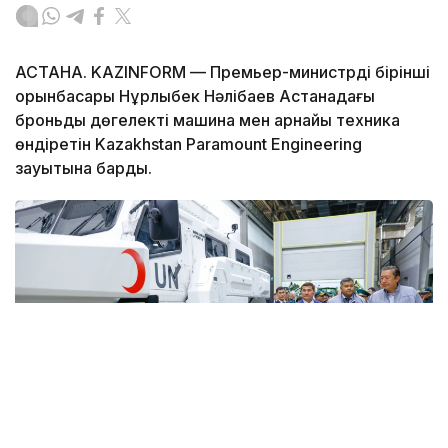
АСТАНА. KAZINFORM — Премьер-министрдің бірінші
орынбасары Нұрлыбек Нәлібаев Астанадағы
броньды дөңгелекті машина мен арнайы техника
өндіретін Kazakhstan Paramount Engineering
зауытына барды.