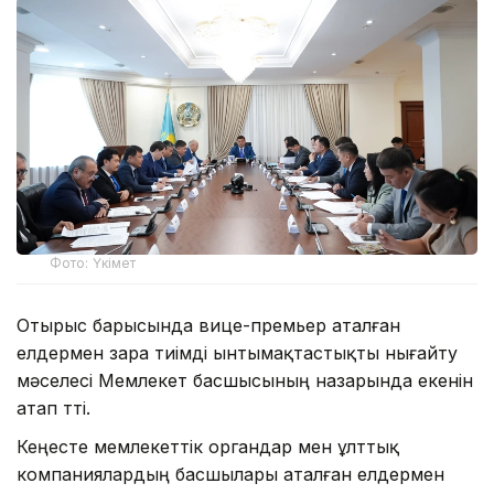
Фото: Үкімет
Отырыс барысында вице-премьер аталған
елдермен өзара тиімді ынтымақтастықты нығайту
мәселесі Мемлекет басшысының назарында екенін
атап өтті.
Кеңесте мемлекеттік органдар мен ұлттық
компаниялардың басшылары аталған елдермен