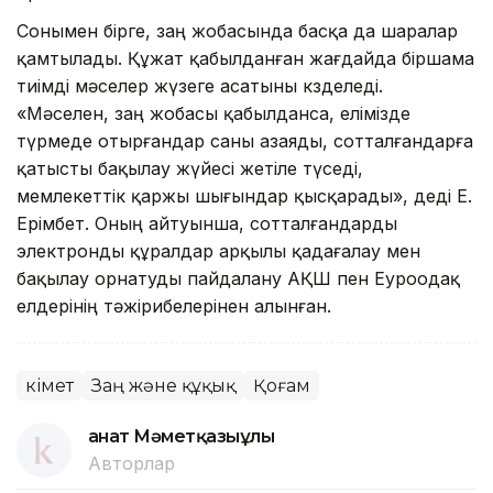
Сонымен бірге, заң жобасында басқа да шаралар
қамтылады. Құжат қабылданған жағдайда біршама
тиімді мәселер жүзеге асатыны көзделеді.
«Мәселен, заң жобасы қабылданса, елімізде
түрмеде отырғандар саны азаяды, сотталғандарға
қатысты бақылау жүйесі жетіле түседі,
мемлекеттік қаржы шығындар қысқарады», деді Е.
Ерімбет. Оның айтуынша, сотталғандарды
электронды құралдар арқылы қадағалау мен
бақылау орнатуды пайдалану АҚШ пен Еуроодақ
елдерінің тәжірибелерінен алынған.
Үкімет
Заң және құқық
Қоғам
Қанат Мәметқазыұлы
Авторлар