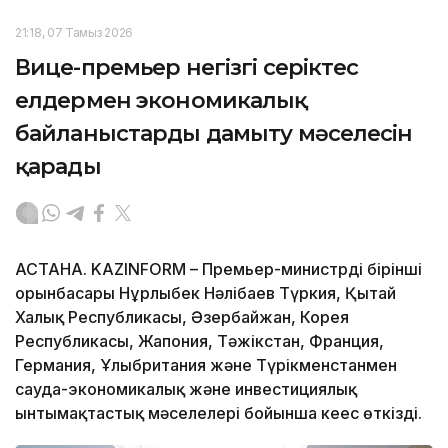
21:18, 07 Тамыз 2026
Вице-премьер негізгі серіктес
елдермен экономикалық
байланыстарды дамыту мәселесін
қарады
АСТАНА. KAZINFORM – Премьер-министрдің бірінші
орынбасары Нұрлыбек Нәлібаев Түркия, Қытай
Халық Республикасы, Әзербайжан, Корея
Республикасы, Жапония, Тәжікстан, Франция,
Германия, Ұлыбритания және Түрікменстанмен
сауда-экономикалық және инвестициялық
ынтымақтастық мәселелері бойынша кеңес өткізді.