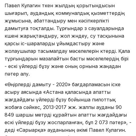
Павел Кулагин өткен жылдың қорытындысын
шығарып, аудандық коммуналдық қызметтердің
жұмысына, абаттандыру мен кәсіпкерлікті
дамытуға тоқталды. Тұрғындар өз сауалдарында
көшені жарықтандыру, жол жөндеу, су тасқынына
қарсы іс-шараларды ұйымдастыру және
жолаушылар тасымалдау мәселелерін көтерді. Қала
тұрғындарын мазалайтын басты мәселелердің бірі
- ескі үйлерді бұзу және оның орнына жаңадан
пәтер алу.
«Өңірлерді дамыту - 2020» бағдарламасын іске
асыру аясында «Астана қаласында апатты
жағдайдағы үйлерді бұзу бойынша пилоттық
жобаға сәйкес, 2013-2017 жж. жалпы ауданы 90
849 шаршы метрді құрайтын апатты жағдайдағы
ескі үйлерді бұзу жоспарланған, бұл 2 073 пәтер», -
деді «Сарыарқа» ауданының әкімі Павел Кулагин.