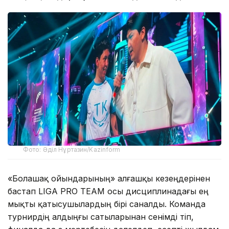
Фото: Әділ Нұртазин/Kazinform
«Болашақ ойындарының» алғашқы кезеңдерінен
бастап LIGA PRO TEAM осы дисциплинадағы ең
мықты қатысушылардың бірі саналды. Команда
турнирдің алдыңғы сатыларынан сенімді өтіп,