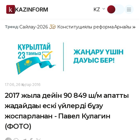
KAZINFORM
KZ
Сайлау-2026
Конституциялық реформа
Арнайы жо
Тренд:
17:06, 26 Қаңтар 2016
2017 жылға дейін 90 849 ш/м апатты
жағдайдағы ескі үйлерді бұзу
жоспарланған - Павел Кулагин
(ФОТО)