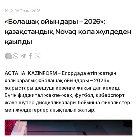
19:12, 08 Тамыз 2026
«Болашақ ойындары – 2026»:
қазақстандық Novaq қола жүлдеден
қағылды
АСТАНА. KAZINFORM – Елордада өтіп жатқан
халықаралық «Болашақ ойындары – 2026»
жарыстары шешуші кезеңге жақындап келеді.
Бүгін фиджитал жекпе-жек, футбол, киберспорт
және шутер дисциплиналары бойынша финалистер
мен жүлдегерлер анықталып жатыр.