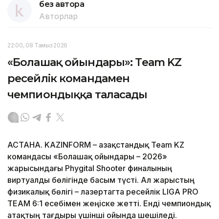
без автора
Авторлар
22:00, 08 Тамыз 2026
«Болашақ ойындары»: Team KZ
ресейлік командамен
чемпиондыққа таласады
АСТАНА. KAZINFORM – Қазақстандық Team KZ
командасы «Болашақ ойындары – 2026»
жарысындағы Phygital Shooter финалының
виртуалды бөлігінде басым түсті. Ал жарыстың
физикалық бөлігі – лазертагта ресейлік LIGA PRO
TEAM 6:1 есебімен жеңіске жетті. Енді чемпиондық
атақтың тағдыры үшінші ойында шешіледі.