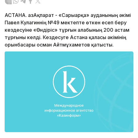
АСТАНА. ҚазАқпарат - «Сарыарқа» ауданының әкімі
Павел Кулагиннің №49 мектепте өткен есеп беру
кездесуіне «Өндіріс» тұрғын алабының 200 астам
тұрғыны келді. Кездесуге Астана қаласы әкімінің
орынбасары Қосман Айтмұхаметов қатысты.