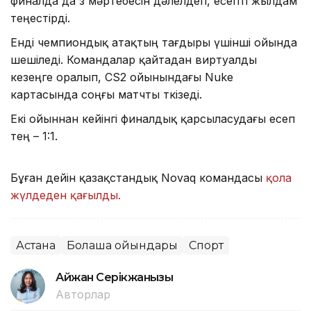
финалда да өз мәртебесін дәлелдеп, есепті жылдам
теңестірді.
Енді чемпиондық атақтың тағдыры үшінші ойында
шешіледі. Командалар қайтадан виртуалды
кезеңге оралып, CS2 ойынындағы Nuke
картасында соңғы матчты өткізеді.
Екі ойыннан кейінгі финалдық қарсыласудағы есеп
тең – 1:1.
Бұған дейін қазақстандық Novaq командасы
қола
жүлдеден қағылды.
Астана
Болашақ ойындары
Спорт
Айжан Серікжанқызы
Авторлар