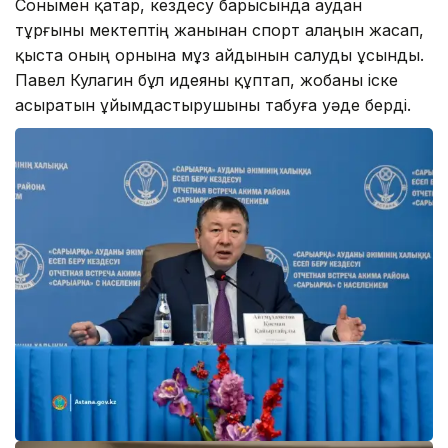
Сонымен қатар, кездесу барысында аудан
тұрғыны мектептің жанынан спорт алаңын жасап,
қыста оның орнына мұз айдынын салуды ұсынды.
Павел Кулагин бұл идеяны құптап, жобаны іске
асыратын ұйымдастырушыны табуға уәде берді.