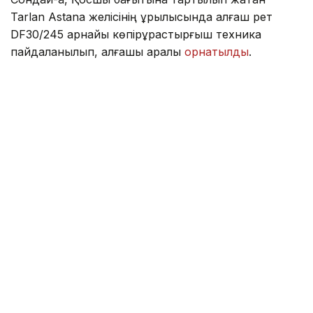
Tarlan Astana желісінің құрылысында алғаш рет
DF30/245 арнайы көпірқұрастырғыш техника
пайдаланылып, алғашқы арқалық
орнатылды
.
Фото: Kazinform