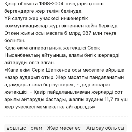
Қазір облыста 1998-2004 жылдары өтініш
бергендерге жер телімі бөлінуде.
Үй салуға жер учаскесі инженерлік
коммуникациялар жүргізілгеннен кейін беріледі.
Өткен жылы осы мақсатқа 6 млрд 987 млн теңге
бөлінген.
Қала әкімі аппаратының жетекшісі Серік
Нысанбаевтың айтуынша, қалалық билік жерлерді
қайтаруды қолға алған.
«Қала әкімі Серік Шапкенов осы мәселеге айрықша
назар аударып отыр. Жер мақсатты пайдаланатын
адамдарға ғана берілуі керек, - деді аппарат
жетекшісі. - Қазір пайдаланылмаған жерлерді сот
арқылы қайтаруды бастадық, жалпы ауданы 11,7 га үш
жер учаскесі мемлекетке қайтарылды».
Құрылыс
Қоғам
Жер мәселесі
Атырау облысы