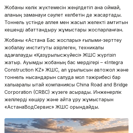
Жобаны көлік жүктемесін жеңілдетіп қана қоймай,
қаланың заманауи сәулет келбетін де жақсартады.
Тоннель үстінде аллея мен жасыл желекті қамтитын
кешенді абаттандыру жұмыстары жоспарланған.
Жобаны «Астана Бас жоспары» ғылыми-зерттеу
жобалау институты әзірлеген, техникалық
қадағалауды «Қазқұрылысжүйесі» ЖШС жүргізіп
жатыр. Ауқымды жобаның бас мердігері – «Integra
Construction KZ» ЖШС, ал құрылысын автожол және
тоннель нысандарын салуда мол тәжірибесі бар
халықаралық қытай компаниясы China Road and Bridge
Corporation (CRBC) жүзеге асырады. Инженерлік
желілерді көшіру және қайта құру жұмыстарын
«АстанаВодСервис» ЖШС орындайды.