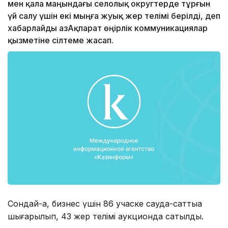
мен қала маңындағы селолық округтерде тұрғын
үй салу үшін екі мыңға жуық жер телімі берілді, деп
хабарлайды ҚазАқпарат өңірлік коммуникациялар
қызметіне сілтеме жасап.
Сондай-ақ, бизнес үшін 86 учаске сауда-саттыққа
шығарылып, 43 жер телімі аукционда сатылды.