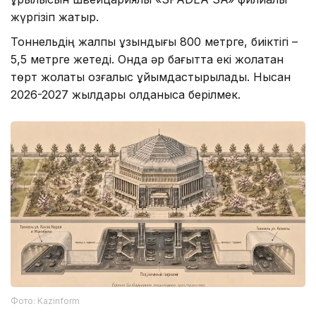
жүргізіп жатыр.
Тоннельдің жалпы ұзындығы 800 метрге, биіктігі –
5,5 метрге жетеді. Онда әр бағытта екі жолақтан
төрт жолақты қозғалыс ұйымдастырылады. Нысан
2026-2027 жылдары қолданысқа берілмек.
Фото: Kazinform