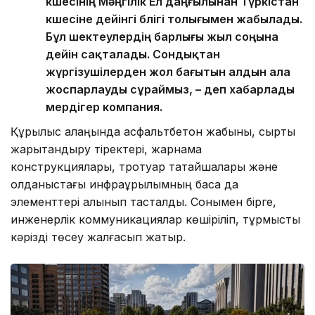
көшесінің Мәңгілік Ел даңғылынан Түркістан
көшесіне дейінгі бөлігі толығымен жабылады.
Бұл шектеулердің барлығы жыл соңына
дейін сақталады. Сондықтан
жүргізушілерден жол бағытын алдын ала
жоспарлауды сұраймыз, – деп хабарлады
мердігер компания.
Құрылыс алаңында асфальтбетон жабыны, сыртқы
жарықтандыру тіректері, жарнама
конструкциялары, тротуар тақтайшалары және
қолданыстағы инфрақұрылымның басқа да
элементтері алынып тасталды. Сонымен бірге,
инженерлік коммуникациялар көшіріліп, тұрмыстық
кәрізді төсеу жалғасып жатыр.