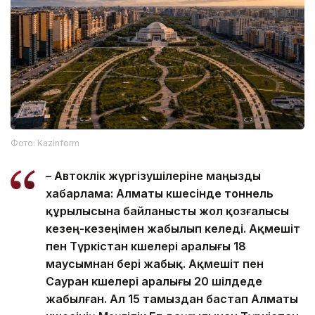
Фото: Kazinform
– Автокөлік жүргізушілеріне маңызды
хабарлама: Алматы көшесінде тоннель
құрылысына байланысты жол қозғалысы
кезең-кезеңімен жабылып келеді. Ақмешіт
пен Түркістан көшелері аралығы 18
маусымнан бері жабық. Ақмешіт пен
Сауран көшелері аралығы 20 шілдеде
жабылған. Ал 15 тамыздан бастап Алматы