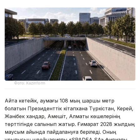
Фото: Kazinform
Айта кетейік, аумағы 108 мың шаршы метр
болатын Президенттік кітапхана Түркістан, Керей,
Жәнібек хандар, Ақмешіт, Алматы көшелерінің
төрттігінде салынып жатыр. Ғимарат 2028 жылдың
маусым айында пайдалануға беріледі. Оның
құрылысын швейцариялық «SPADEA SA» филиалы