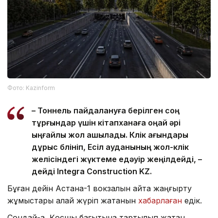
Фото: Kazinform
– Тоннель пайдалануға берілген соң
тұрғындар үшін кітапханаға оңай әрі
ыңғайлы жол ашылады. Көлік ағындары
дұрыс бөлініп, Есіл ауданының жол-көлік
желісіндегі жүктеме едәуір жеңілдейді, –
дейді Integra Construction KZ.
Бұған дейін Астана-1 вокзалын қайта жаңғырту
жұмыстары қалай жүріп жатқанын
хабарлаған
едік.
Сондай-ақ, Қосшы бағытына тартылып жатқан