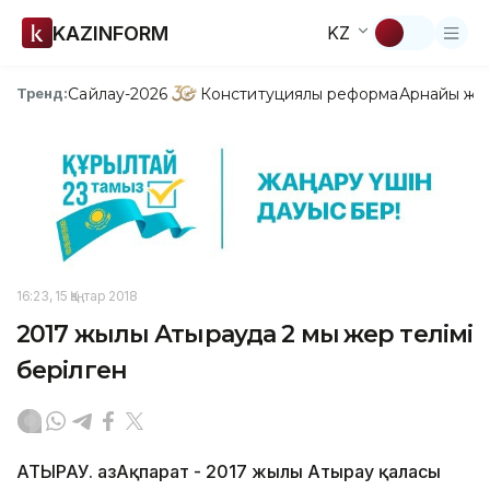
KAZINFORM
KZ
Сайлау-2026
Конституциялық реформа
Арнайы жо
Тренд:
16:23, 15 Қаңтар 2018
2017 жылы Атырауда 2 мың жер телімі
берілген
АТЫРАУ. ҚазАқпарат - 2017 жылы Атырау қаласы