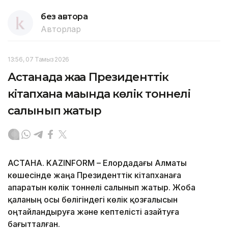
без автора
Авторлар
13:56, 07 Тамыз 2026
Астанада жаңа Президенттік
кітапхана маңында көлік тоннелі
салынып жатыр
АСТАНА. KAZINFORM – Елордадағы Алматы
көшесінде жаңа Президенттік кітапханаға
апаратын көлік тоннелі салынып жатыр. Жоба
қаланың осы бөлігіндегі көлік қозғалысын
оңтайландыруға және кептелісті азайтуға
бағытталған.