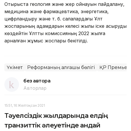
Отырыста геология және жер қойнауын пайдалану,
медицина және фармацевтика, энергетика,
цифрландыру және т. б. салалардағы Ұлт
жоспарының қадамдарын келесі жылы іске асыруды
көздейтін Ұлттық комиссияның 2022 жылға
арналған жұмыс жоспары бекітілді.
Үкімет
Реформаның алғашқы бөлігі
ҚР Премьер
без автора
Авторлар
15:51, 16 Желтоқсан 2021
Тәуелсіздік жылдарында елдің
транзиттік әлеуетінде қандай