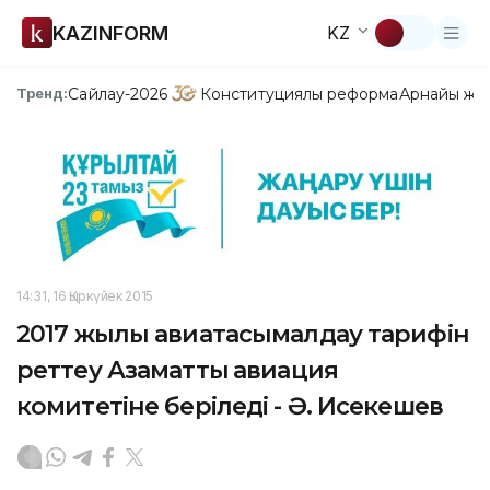
KAZINFORM
KZ
Сайлау-2026
Конституциялық реформа
Арнайы жо
Тренд:
14:31, 16 Қыркүйек 2015
2017 жылы авиатасымалдау тарифін
реттеу Азаматтық авиация
комитетіне беріледі - Ә. Исекешев