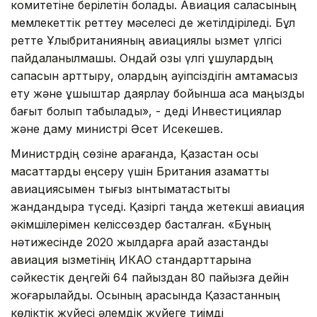
комитетіне берілетін болады. Авиация саласының
мемлекеттік реттеу мәселесі де жетілдіріледі. Бұл
ретте Ұлыбританияның авиациялық қызмет үлгісі
пайдаланылмақшы. Ондай озық үлгі ұшулардың
сапасын арттыру, олардың қауіпсіздігін қамтамасыз
ету және ұшқыштар даярлау бойынша аса маңызды
бағыт болып табылады», - деді Инвестициялар
және даму министрі Әсет Исекешев.
Министрдің сөзіне қарағанда, Қазақстан осы
мақсаттарды еңсеру үшін Британия азаматтық
авиациясымен тығыз ынтымақтастықты
жандандыра түседі. Қазіргі таңда жетекші авиация
әкімшілерімен келіссөздер басталған. «Бұның
нәтижесінде 2020 жылдарға қарай қазақстандық
авиация қызметінің ИКАО стандарттарына
сәйкестік деңгейі 64 пайыздан 80 пайызға дейін
жоғарылайды. Осының арқасында Қазақстанның
көліктік жүйесі әлемдік жүйеге тиімді