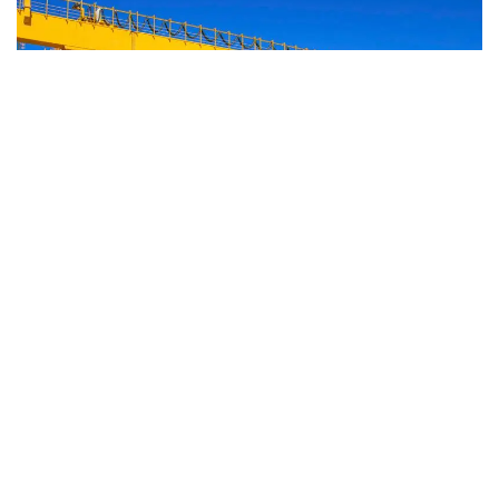
Атап айтқанда, Қазақстан көлік саласын және көлік
дәліздерінің транзиттік әлеуетін дамыту үшін зор
күш-жігер жұмсап келеді. Осы орайда бірқатар
салалық бағдарламалар іске асырылып, саланың
құқықтық негізі қалыптастырылды. Көлік қызметтерін
көрсетудің қолайлы бәсекелестік ортасы құрылды.