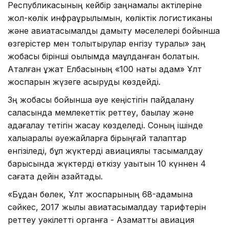
Республикасының кейбір заңнамалық актілеріне
жол-көлік инфрақұрылымын, көліктік логистиканы
және авиатасымалды дамыту мәселелері бойынша
өзгерістер мен толықтырулар енгізу туралы» заң
жобасы бірінші оқылымда мақұлданған болатын.
Аталған құжат Елбасының «100 нақты қадам» Ұлт
жоспарын жүзеге асыруды көздейді.
Зң жобасы бойынша әуе кеңістігін пайдалану
саласында мемлекеттік реттеу, бақылау және
қадағалау тетігін жасау көзделеді. Соның ішінде
халықаралық әуежайларға бірыңғай талаптар
енгізіледі, бұл жүктерді авиациялық тасымалдау
барысында жүктерді өткізу уақытын 10 күннен 4
сағатқа дейін азайтады.
«Бұдан бөлек, Ұлт жоспарының 68-қадамына
сәйкес, 2017 жылы авиатасымалдау тарифтерін
реттеу уәкілетті органға - Азаматтық авиация