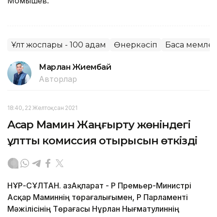
Момышев.
Ұлт жоспары - 100 қадам
Өнеркәсіп
Басқа мемле
Марлан Жиембай
Авторлар
18:40, 22 Желтоқсан 2021
Асқар Мамин Жаңғырту жөніндегі
ұлттық комиссия отырысын өткізді
НҰР-СҰЛТАН. ҚазАқпарат - ҚР Премьер-Министрі
Асқар Маминнің төрағалығымен, ҚР Парламенті
Мәжілісінің Төрағасы Нұрлан Нығматулиннің