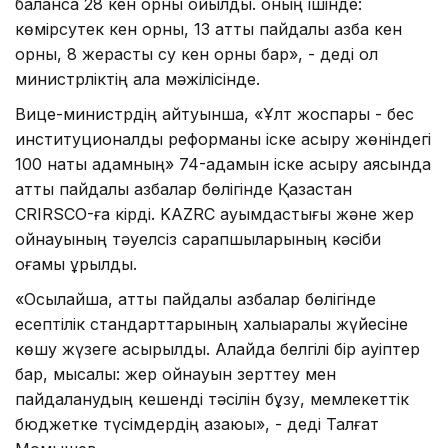
балансқа 28 кен орны қойылды. оның ішінде:
көмірсутек кен орны, 13 қатты пайдалы қазба кен
орны, 8 жерасты су кен орны бар», - деді ол
министрліктің алқа мәжілісінде.
Вице-министрдің айтуынша, «Ұлт жоспары - бес
институционалдық реформаны іске асыру жөніндегі
100 нақты қадамның» 74-қадамын іске асыру аясында
қатты пайдалы қазбалар бөлігінде Қазақстан
CRIRSCO-ға кірді. KAZRC қауымдастығы және жер
қойнауының тәуелсіз сарапшыларының кәсіби
қоғамы құрылды.
«Осылайша, қатты пайдалы қазбалар бөлігінде
есептілік стандарттарының халықаралық жүйесіне
көшу жүзеге асырылды. Алайда белгілі бір қауіптер
бар, мысалы: жер қойнауын зерттеу мен
пайдаланудың кешенді тәсілін бұзу, мемлекеттік
бюджетке түсімдердің азаюы», - деді Талғат