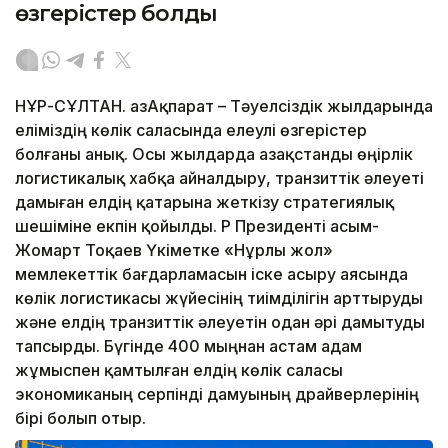
өзгерістер болды
НҰР-СҰЛТАН. ҚазАқпарат – Тәуелсіздік жылдарында
еліміздің көлік саласында елеулі өзгерістер
болғаны анық. Осы жылдарда Қазақстанды өңірлік
логистикалық хабқа айналдыру, транзиттік әлеуеті
дамыған елдің қатарына жеткізу стратегиялық
шешіміне екпін қойылды. ҚР Президенті Қасым-
Жомарт Тоқаев Үкіметке «Нұрлы жол»
мемлекеттік бағдарламасын іске асыру аясында
көлік логистикасы жүйесінің тиімділігін арттыруды
және елдің транзиттік әлеуетін одан әрі дамытуды
тапсырды. Бүгінде 400 мыңнан астам адам
жұмыспен қамтылған елдің көлік саласы
экономиканың серпінді дамуының драйверлерінің
бірі болып отыр.