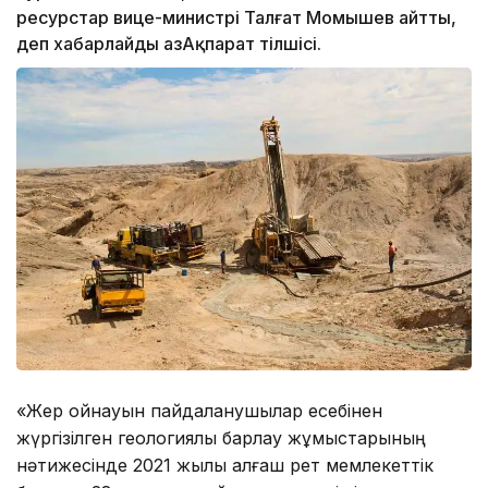
ресурстар вице-министрі Талғат Момышев айтты,
деп хабарлайды ҚазАқпарат тілшісі.
«Жер қойнауын пайдаланушылар есебінен
жүргізілген геологиялық барлау жұмыстарының
нәтижесінде 2021 жылы алғаш рет мемлекеттік