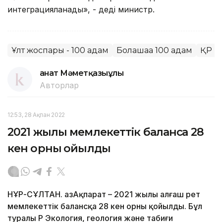
интеграцияланады», - деді министр.
Ұлт жоспары - 100 қадам
Болашаққа 100 қадам
ҚР И
Қанат Мәметқазыұлы
Авторлар
12:53, 28 Ақпан 2022
2021 жылы мемлекеттік балансқа 28
кен орны қойылды
НҰР-СҰЛТАН. ҚазАқпарат – 2021 жылы алғаш рет
мемлекеттік балансқа 28 кен орны қойылды. Бұл
туралы ҚР Экология, геология және табиғи