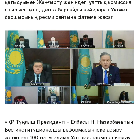
қатысуымен Жаңғырту жөніндегі ұлттық комиссия
отырысы өтті, деп хабарлайды ҚазАқпарат Үкімет
басшысының ресми сайтына сілтеме жасап.
«ҚР Тұңғыш Президенті – Елбасы Н. Назарбаевтың
Бес институционалдық реформасын іске асыру
жөніндегі 100 нақты қадам» Ұлт жоспарын орындау