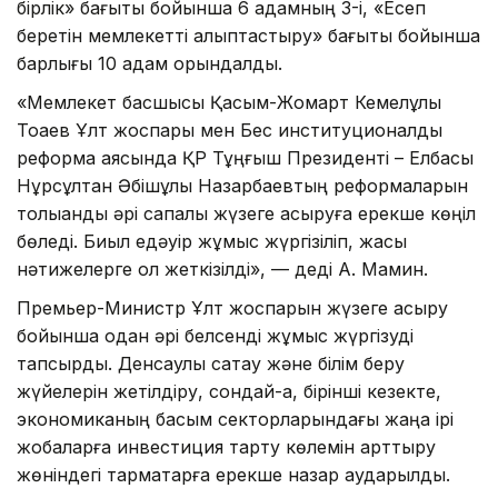
бірлік» бағыты бойынша 6 қадамның 3-і, «Есеп
беретін мемлекетті қалыптастыру» бағыты бойынша
барлығы 10 қадам орындалды.
«Мемлекет басшысы Қасым-Жомарт Кемелұлы
Тоқаев Ұлт жоспары мен Бес институционалдық
реформа аясында ҚР Тұңғыш Президенті – Елбасы
Нұрсұлтан Әбішұлы Назарбаевтың реформаларын
толыққанды әрі сапалы жүзеге асыруға ерекше көңіл
бөледі. Биыл едәуір жұмыс жүргізіліп, жақсы
нәтижелерге қол жеткізілді», — деді А. Мамин.
Премьер-Министр Ұлт жоспарын жүзеге асыру
бойынша одан әрі белсенді жұмыс жүргізуді
тапсырды. Денсаулық сақтау және білім беру
жүйелерін жетілдіру, сондай-ақ, бірінші кезекте,
экономиканың басым секторларындағы жаңа ірі
жобаларға инвестиция тарту көлемін арттыру
жөніндегі тармақтарға ерекше назар аударылды.