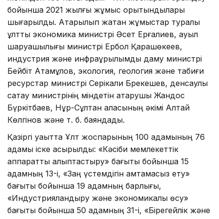
бойынша 2021 жылғы жұмыс қорытындылары
шығарылды. Атқарылып жатқан жұмыстар туралы
ұлттық экономика министрі Әсет Ерғалиев, ауыл
шаруашылығы министрі Ербол Қарашөкеев,
индустрия және инфрақұрылымдық даму министрі
Бейбіт Атамқұлов, экология, геология және табиғи
ресурстар министрі Серікқали Брекешев, денсаулық
сақтау министрінің міндетін атқарушы Жандос
Бүркітбаев, Нұр-Сұлтан қаласының әкімі Алтай
Көлгінов және т. б. баяндады.
Қазіргі уақытта Ұлт жоспарының 100 қадамының 76
қадамы іске асырылды: «Кәсіби мемлекеттік
аппаратты қалыптастыру» бағыты бойынша 15
қадамның 13-і, «Заң үстемдігін қамтамасыз ету»
бағыты бойынша 19 қадамның барлығы,
«Индустрияландыру және экономикалық өсу»
бағыты бойынша 50 қадамның 31-і, «Бірегейлік және