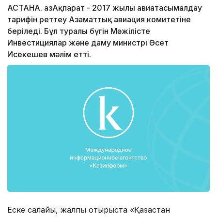
АСТАНА. ҚазАқпарат - 2017 жылы авиатасымалдау
тарифін реттеу Азаматтық авиация комитетіне
беріледі. Бұл туралы бүгін Мәжілісте
Инвестициялар және даму министрі Әсет
Исекешев мәлім етті.
Еске салайық, жалпы отырыста «Қазақстан