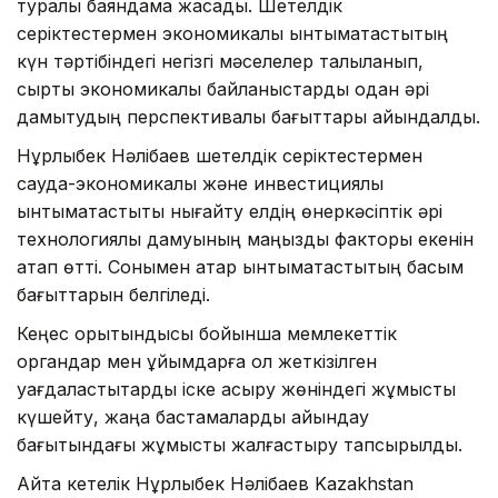
туралы баяндама жасады. Шетелдік
серіктестермен экономикалық ынтымақтастықтың
күн тәртібіндегі негізгі мәселелер талқыланып,
сыртқы экономикалық байланыстарды одан әрі
дамытудың перспективалы бағыттары айқындалды.
Нұрлыбек Нәлібаев шетелдік серіктестермен
сауда-экономикалық және инвестициялық
ынтымақтастықты нығайту елдің өнеркәсіптік әрі
технологиялық дамуының маңызды факторы екенін
атап өтті. Сонымен қатар ынтымақтастықтың басым
бағыттарын белгіледі.
Кеңес қорытындысы бойынша мемлекеттік
органдар мен ұйымдарға қол жеткізілген
уағдаластықтарды іске асыру жөніндегі жұмысты
күшейту, жаңа бастамаларды айқындау
бағытындағы жұмысты жалғастыру тапсырылды.
Айта кетелік Нұрлыбек Нәлібаев Kazakhstan