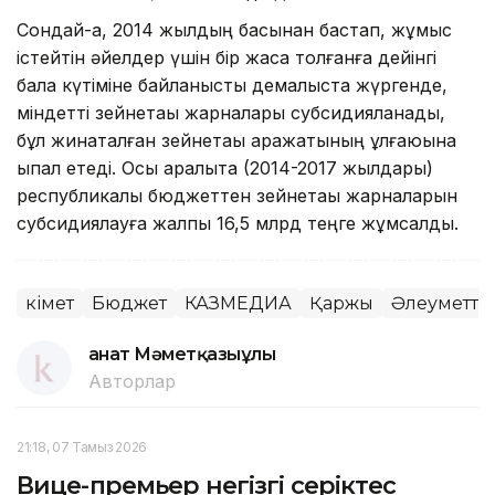
Сондай-ақ, 2014 жылдың басынан бастап, жұмыс
істейтін әйелдер үшін бір жасқа толғанға дейінгі
бала күтіміне байланысты демалыста жүргенде,
міндетті зейнетақы жарналары субсидияланады,
бұл жинақталған зейнетақы қаражатының ұлғаюына
ықпал етеді. Осы аралықта (2014-2017 жылдары)
республикалық бюджеттен зейнетақы жарналарын
субсидиялауға жалпы 16,5 млрд теңге жұмсалды.
Үкімет
Бюджет
КАЗМЕДИА
Қаржы
Әлеуметтік
Қанат Мәметқазыұлы
Авторлар
21:18, 07 Тамыз 2026
Вице-премьер негізгі серіктес