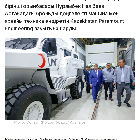
бірінші орынбасары Нұрлыбек Нәлібаев
Астанадағы броньды дөңгелекті машина мен
арнайы техника өндіретін Kazakhstan Paramount
Engineering зауытына барды.
Фото: Солтан Жексенбеков/ Kazinform