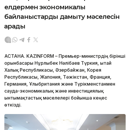
елдермен экономикалық
байланыстарды дамыту мәселесін
қарады
АСТАНА. KAZINFORM – Премьер-министрдің бірінші
орынбасары Нұрлыбек Нәлібаев Түркия, Қытай
Халық Республикасы, Әзербайжан, Корея
Республикасы, Жапония, Тәжікстан, Франция,
Германия, Ұлыбритания және Түрікменстанмен
сауда-экономикалық және инвестициялық
ынтымақтастық мәселелері бойынша кеңес
өткізді.