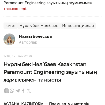
Paramount Engineering зауытының жұмысымен
танысқан еді
.
Үкімет
Нұрлыбек Нәлібаев
Инвестициялар
Назым Бөлесова
Авторлар
17:02, 07 Тамыз 2026
Нұрлыбек Нәлібаев Kazakhstan
Paramount Engineering зауытының
жұмысымен танысты
АСТАНА. KAZINFORM — Премьер-министрдің