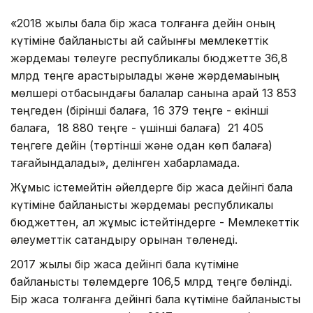
«2018 жылы бала бiр жасқа толғанға дейiн оның
күтiмiне байланысты ай сайынғы мемлекеттік
жәрдемақы төлеуге республикалық бюджетте 36,8
млрд теңге қарастырылады және жәрдемақының
мөлшері отбасындағы балалар санына қарай 13 853
теңгеден (бірінші балаға, 16 379 теңге - екінші
балаға, 18 880 теңге - үшінші балаға) 21 405
теңгеге дейін (төртінші және одан көп балаға)
тағайындалады», делінген хабарламада.
Жұмыс істемейтін әйелдерге бір жасқа дейінгі бала
күтіміне байланысты жәрдемақы республикалық
бюджеттен, ал жұмыс істейтіндерге - Мемлекеттік
әлеуметтік сақтандыру қорынан төленеді.
2017 жылы бір жасқа дейінгі бала күтіміне
байланысты төлемдерге 106,5 млрд теңге бөлінді.
Бір жасқа толғанға дейінгі бала күтіміне байланысты