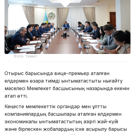
Фото: Үкімет
Отырыс барысында вице-премьер аталған
елдермен өзара тиімді ынтымақтастықты нығайту
мәселесі Мемлекет басшысының назарында екенін
атап өтті.
Кеңесте мемлекеттік органдар мен ұлттық
компаниялардың басшылары аталған елдермен
экономикалық ынтымақтастықтың қазіргі жай-күйі
және бірлескен жобалардың іске асырылу барысы