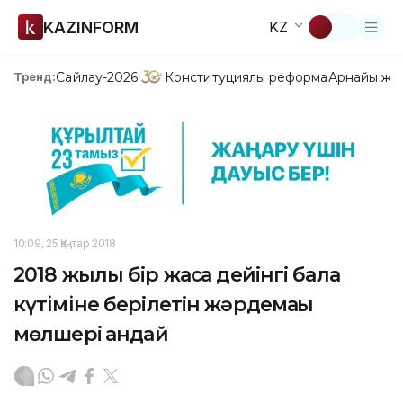
KAZINFORM
KZ
Сайлау-2026
Конституциялық реформа
Арнайы жо
Тренд:
10:09, 25 Қаңтар 2018
2018 жылы бір жасқа дейінгі бала
күтiмiне берілетін жәрдемақы
мөлшері қандай