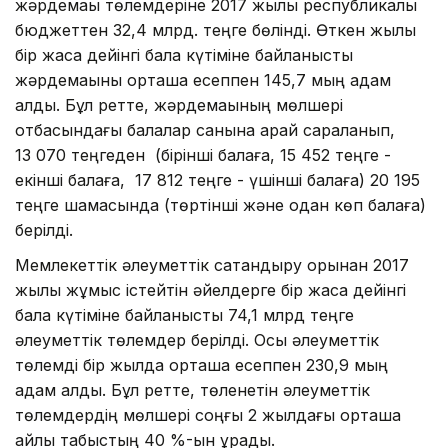
жәрдемақы төлемдеріне 2017 жылы республикалық
бюджеттен 32,4 млрд. теңге бөлінді. Өткен жылы
бір жасқа дейінгі бала күтіміне байланысты
жәрдемақыны орташа есеппен 145,7 мың адам
алды. Бұл ретте, жәрдемақының мөлшері
отбасындағы балалар санына қарай сараланып,
13 070 теңгеден (бірінші балаға, 15 452 теңге -
екінші балаға, 17 812 теңге - үшінші балаға) 20 195
теңге шамасында (төртінші және одан көп балаға)
берілді.
Мемлекеттік әлеуметтік сақтандыру қорынан 2017
жылы жұмыс істейтін әйелдерге бір жасқа дейінгі
бала күтіміне байланысты 74,1 млрд теңге
әлеуметтік төлемдер берілді. Осы әлеуметтік
төлемді бір жылда орташа есеппен 230,9 мың
адам алды. Бұл ретте, төленетін әлеуметтік
төлемдердің мөлшері соңғы 2 жылдағы орташа
айлық табыстың 40 %-ын құрады.