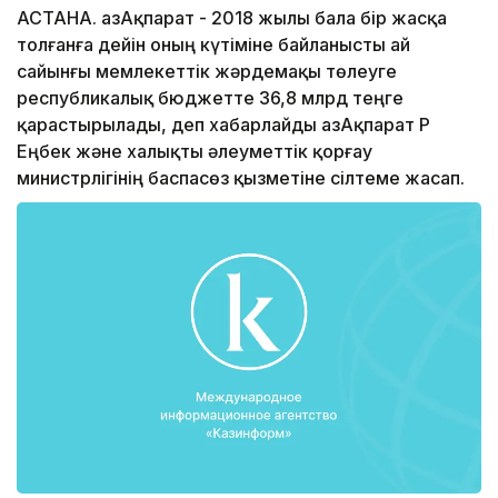
АСТАНА. ҚазАқпарат - 2018 жылы бала бiр жасқа
толғанға дейiн оның күтiмiне байланысты ай
сайынғы мемлекеттік жәрдемақы төлеуге
республикалық бюджетте 36,8 млрд теңге
қарастырылады, деп хабарлайды ҚазАқпарат ҚР
Еңбек және халықты әлеуметтік қорғау
министрлігінің баспасөз қызметіне сілтеме жасап.