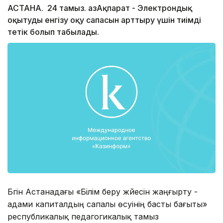
АСТАНА. 24 тамыз. ҚазАқпарат - Электрондық
оқытуды енгізу оқу сапасын арттыру үшін тиімді
тетік болып табылады.
Бүгін Астанадағы «Білім беру жүйесін жаңғырту -
адами капиталдың сапалы өсуінің басты бағыты»
республикалық педагогикалық тамыз