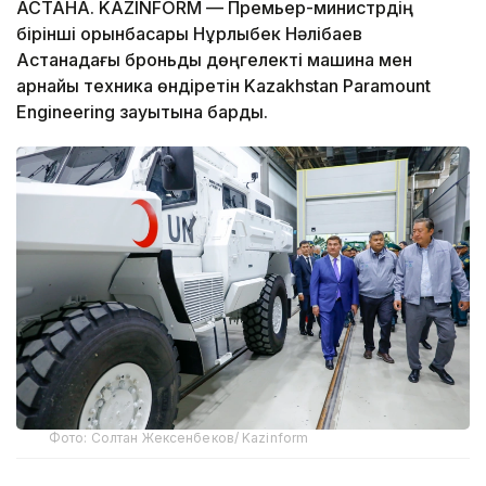
АСТАНА. KAZINFORM — Премьер-министрдің
бірінші орынбасары Нұрлыбек Нәлібаев
Астанадағы броньды дөңгелекті машина мен
арнайы техника өндіретін Kazakhstan Paramount
Engineering зауытына барды.
Фото: Солтан Жексенбеков/ Kazinform