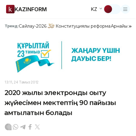
KAZINFORM
KZ
Сайлау-2026
Конституциялық реформа
Арнайы жо
Тренд:
13:11, 24 Тамыз 2012
2020 жылы электронды оқыту
жүйесімен мектептің 90 пайызы
қамтылатын болады