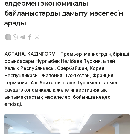
елдермен экономикалық
байланыстарды дамыту мәселесін
қарады
АСТАНА. KAZINFORM – Премьер-министрдің бірінші
орынбасары Нұрлыбек Нәлібаев Түркия, Қытай
Халық Республикасы, Әзербайжан, Корея
Республикасы, Жапония, Тәжікстан, Франция,
Германия, Ұлыбритания және Түрікменстанмен
сауда-экономикалық және инвестициялық
ынтымақтастық мәселелері бойынша кеңес
өткізді.