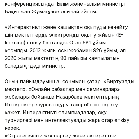
конференциясында Білім және ғылым министрі
Бақытжан Жұмағұлов осылай айтты.
«Интерактивті және қашықтан оқытуды кеңейту
үшін мектептерде электронды оқыту жүйесін (E-
learning) енгізу басталды. Оған 581 ұйым
қосылды. 2013 жылы осы жобамен 926 ұйым, ал
2020 жылы мектептің 90 пайызы қамтылатын
болады»,-деді министр.
Оның пайымдауынша, сонымен қатар, «Виртуалды
мектеп», «Онлайн сабақтар мен семинарлар»
жобалары бойынша Назарбаев мектептерінің
Интернет-ресурсын құру тәжірибесін тарату
қажет. Интерактивті олимпиадалар, оқу
турнирлері мен интеллектуалды жарыстар өткізу
керек.
«Стратегиялық жоспарлау және ақпараттық