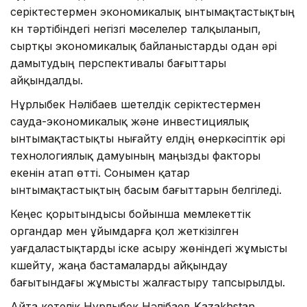
серіктестермен экономикалық ынтымақтастықтың
күн тәртібіндегі негізгі мәселелер талқыланып,
сыртқы экономикалық байланыстарды одан әрі
дамытудың перспективалы бағыттары
айқындалды.
Нұрлыбек Нәлібаев шетелдік серіктестермен
сауда-экономикалық және инвестициялық
ынтымақтастықты нығайту елдің өнеркәсіптік әрі
технологиялық дамуының маңызды факторы
екенін атап өтті. Сонымен қатар
ынтымақтастықтың басым бағыттарын белгіледі.
Кеңес қорытындысы бойынша мемлекеттік
органдар мен ұйымдарға қол жеткізілген
уағдаластықтарды іске асыру жөніндегі жұмысты
күшейту, жаңа бастамаларды айқындау
бағытындағы жұмысты жалғастыру тапсырылды.
Айта кетелік Нұрлыбек Нәлібаев Kazakhstan