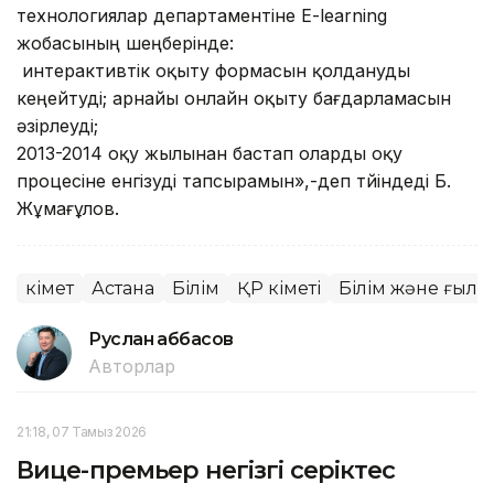
технологиялар департаментіне E-learning
жобасының шеңберінде:
интерактивтік оқыту формасын қолдануды
кеңейтуді; арнайы онлайн оқыту бағдарламасын
әзірлеуді;
2013-2014 оқу жылынан бастап оларды оқу
процесіне енгізуді тапсырамын»,-деп түйіндеді Б.
Жұмағұлов.
Үкімет
Астана
Білім
ҚР Үкіметі
Білім және ғыл
Руслан Ғаббасов
Авторлар
21:18, 07 Тамыз 2026
Вице-премьер негізгі серіктес