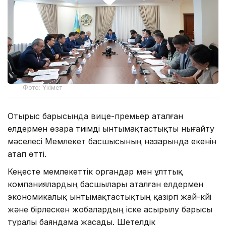
Фото: Үкімет
Отырыс барысында вице-премьер аталған
елдермен өзара тиімді ынтымақтастықты нығайту
мәселесі Мемлекет басшысының назарында екенін
атап өтті.
Кеңесте мемлекеттік органдар мен ұлттық
компаниялардың басшылары аталған елдермен
экономикалық ынтымақтастықтың қазіргі жай-күйі
және бірлескен жобалардың іске асырылу барысы
туралы баяндама жасады. Шетелдік