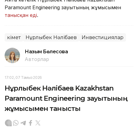
Paramount Engineering зауытының жұмысымен
танысқан еді
.
Үкімет
Нұрлыбек Нәлібаев
Инвестициялар
Назым Бөлесова
Авторлар
17:02, 07 Тамыз 2026
Нұрлыбек Нәлібаев Kazakhstan
Paramount Engineering зауытының
жұмысымен танысты