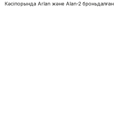
Кәсіпорында Arlan және Alan-2 броньдалған
дөңгелекті машиналары, Barys жауынгерлік
броньды көлігінің 4×4, 6×6 және 8×8 өлшеміндегі
модельдері, сондай-ақ, жүзетін әрі дөңгелекті
Terrex-Barys-A 8×8 платформасы шығарылады.
Фото: Солтан Жексенбеков/ Kazinform