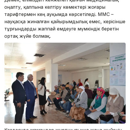
оңалту, қалпына келтіру көмектері жоғары
тарифтермен кең ауқымда көрсетіледі. МӘМС –
науқасқа жиналған қайырымдылық емес, керісінше
тұрғындарды жаппай емдеуге мүмкіндік беретін
ортақ жүйе болмақ.