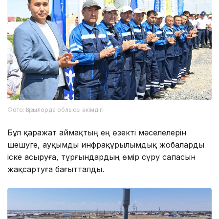
Фото: Қызылорда облысы әкімдігі
Бұл қаражат аймақтың ең өзекті мәселелерін
шешуге, ауқымды инфрақұрылымдық жобаларды
іске асыруға, тұрғындардың өмір сүру сапасын
жақсартуға бағытталды.