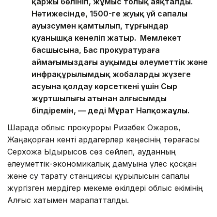
қаржы бөлініп, жұмыс толық аяқталды.
Нәтижесінде, 1500-ге жуық үй сапалы
ауызсумен қамтылып, тұрғындар
қуанышқа кенеліп жатыр. Мемлекет
басшысына, Бас прокуратураға
аймағымыздағы ауқымды әлеуметтік және
инфрақұрылымдық жобалардың жүзеге
асуына қолдау көрсеткені үшін Сыр
жұртшылығы атынан алғысымды
білдіремін, — деді Мұрат Нәлқожаұлы.
Шарада облыс прокуроры Ризабек Ожаров,
Жаңақорған кенті ардагерлер кеңесінің төрағасы
Серхожа Ыдырысов сөз сөйлеп, ауданның
әлеуметтік-экономикалық дамуына үлес қосқан
және су тарату станциясы құрылысын сапалы
жүргізген мердігер мекеме өкілдері облыс әкімінің
Алғыс хатымен марапатталды.