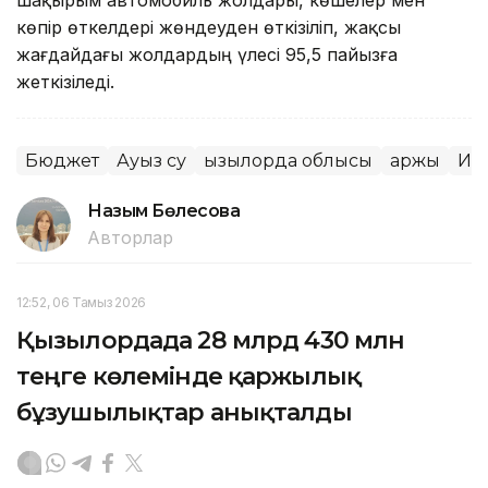
шақырым автомобиль жолдары, көшелер мен
көпір өткелдері жөндеуден өткізіліп, жақсы
жағдайдағы жолдардың үлесі 95,5 пайызға
жеткізіледі.
Бюджет
Ауыз су
Қызылорда облысы
Қаржы
Ин
Назым Бөлесова
Авторлар
12:52, 06 Тамыз 2026
Қызылордада 28 млрд 430 млн
теңге көлемінде қаржылық
бұзушылықтар анықталды