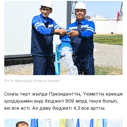
Фото: Қызылорда облысы әкімдігі
Соңғы төрт жылда Президенттің, Үкіметтің ерекше
қолдауымен өңір бюджеті 809 млрд теңге болып,
екі есе өсті. Ал даму бюджеті 4,3 есе артты.