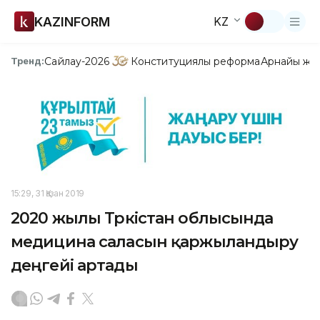
KAZINFORM
KZ
Сайлау-2026
Конституциялық реформа
Арнайы жо
Тренд:
15:29, 31 Қазан 2019
2020 жылы Түркістан облысында
медицина саласын қаржыландыру
деңгейі артады