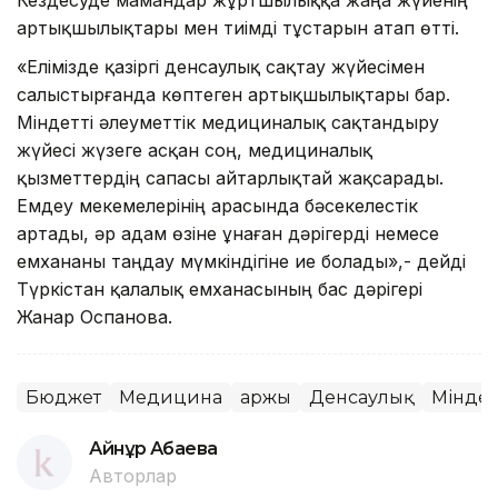
Кездесуде мамандар жұртшылыққа жаңа жүйенің
артықшылықтары мен тиімді тұстарын атап өтті.
«Елімізде қазіргі денсаулық сақтау жүйесімен
салыстырғанда көптеген артықшылықтары бар.
Міндетті әлеуметтік медициналық сақтандыру
жүйесі жүзеге асқан соң, медициналық
қызметтердің сапасы айтарлықтай жақсарады.
Емдеу мекемелерінің арасында бәсекелестік
артады, әр адам өзіне ұнаған дәрігерді немесе
емхананы таңдау мүмкіндігіне ие болады»,- дейді
Түркістан қалалық емханасының бас дәрігері
Жанар Оспанова.
Бюджет
Медицина
Қаржы
Денсаулық
Міндет
Айнұр Ақбаева
Авторлар