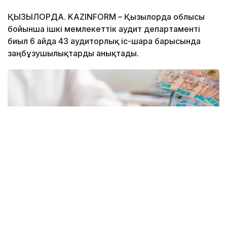
ҚЫЗЫЛОРДА. KAZINFORM – Қызылорда облысы
бойынша ішкі мемлекеттік аудит департаменті
биыл 6 айда 43 аудиторлық іс-шара барысында
заңбұзушылықтарды анықтады.
Коллаж: Kazinform\Canva
Оның барлығы қаржы саласында. Атап айтқанда,