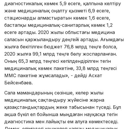
диагностикалық көмек 5,9 есеге, қалпына келтіру
және медициналық оңалту қызметі 6,9 есеге,
стационарды алмастыратын көмек 1,6 есеге,
бастапқы медициналық-санитарлық көмек 1,2
есеге артады. 2020 жылы облыстағы медицина
саласын қаржыландыру деңгейі артады. Ағымдағы
жылға бекітілген бюджет 76,8 млрд теңге болса,
2020 жылға 99,1 млрд теңге бөлу жоспарланған.
Оның 65,3 млрд теңгесі кепілдендірілген тегін
медициналық көмек пакетіне, 33,8 млрд теңгесі
МӘМС пакетіне жұмсалады», - дейді Асхат
Бейсенбаев.
Сала мамандарының сөзінше, келер жылы
медициналық сақтандыру жүйесіне жарна
қазақстандықтардың жеке табысынан түседі. Бұл
ақша бүкіл ел бойынша мыңдаған науқасқа тегін
диагностика мен лайықты ем алуға көмектеседі.
Демек, еліміздегі кенжелеп қалған медициналық