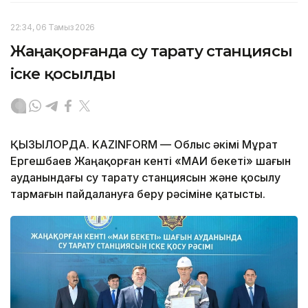
22:34, 06 Тамыз 2026
Жаңақорғанда су тарату станциясы
іске қосылды
ҚЫЗЫЛОРДА. KAZINFORM — Облыс әкімі Мұрат
Ергешбаев Жаңақорған кенті «МАИ бекеті» шағын
ауданындағы су тарату станциясын және қосылу
тармағын пайдалануға беру рәсіміне қатысты.