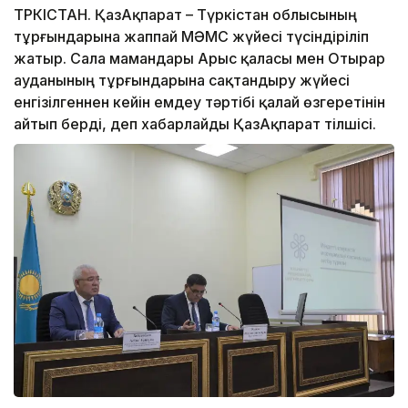
ТҮРКІСТАН. ҚазАқпарат – Түркістан облысының
тұрғындарына жаппай МӘМС жүйесі түсіндіріліп
жатыр. Сала мамандары Арыс қаласы мен Отырар
ауданының тұрғындарына сақтандыру жүйесі
енгізілгеннен кейін емдеу тәртібі қалай өзгеретінін
айтып берді, деп хабарлайды ҚазАқпарат тілшісі.