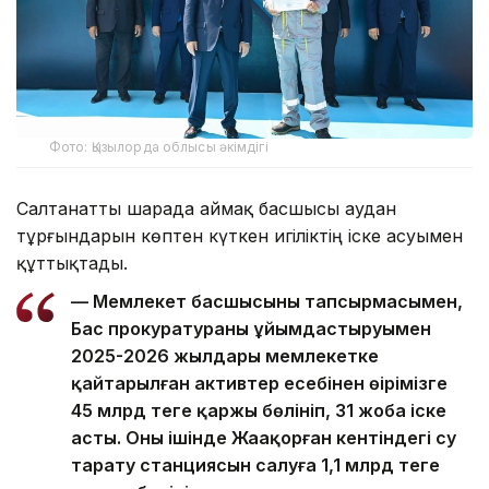
Фото: Қызылорда облысы әкімдігі
Салтанатты шарада аймақ басшысы аудан
тұрғындарын көптен күткен игіліктің іске асуымен
құттықтады.
— Мемлекет басшысының тапсырмасымен,
Бас прокуратураның ұйымдастыруымен
2025-2026 жылдары мемлекетке
қайтарылған активтер есебінен өңірімізге
45 млрд теңге қаржы бөлініп, 31 жоба іске
асты. Оның ішінде Жаңақорған кентіндегі су
тарату станциясын салуға 1,1 млрд теңге