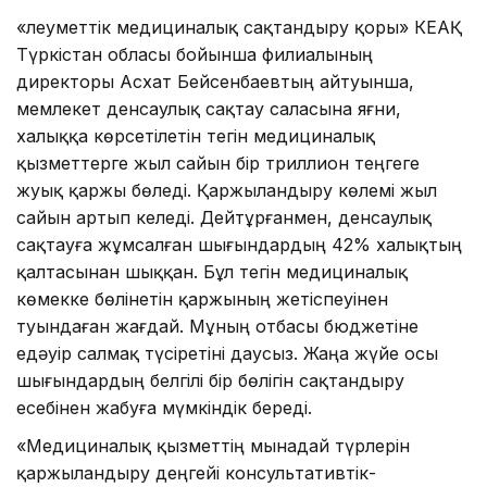
«Әлеуметтік медициналық сақтандыру қоры» КЕАҚ
Түркістан обласы бойынша филиалының
директоры Асхат Бейсенбаевтың айтуынша,
мемлекет денсаулық сақтау саласына яғни,
халыққа көрсетілетін тегін медициналық
қызметтерге жыл сайын бір триллион теңгеге
жуық қаржы бөледі. Қаржыландыру көлемі жыл
сайын артып келеді. Дейтұрғанмен, денсаулық
сақтауға жұмсалған шығындардың 42% халықтың
қалтасынан шыққан. Бұл тегін медициналық
көмекке бөлінетін қаржының жетіспеуінен
туындаған жағдай. Мұның отбасы бюджетіне
едәуір салмақ түсіретіні даусыз. Жаңа жүйе осы
шығындардың белгілі бір бөлігін сақтандыру
есебінен жабуға мүмкіндік береді.
«Медициналық қызметтің мынадай түрлерін
қаржыландыру деңгейі консультативтік-