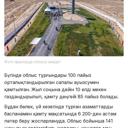
Фото: Қызылорда облысы әкімдігі
Бүгінде облыс тұрғындары 100 пайыз
орталықтандырылған сапалы ауызсумен
қамтылған. Жыл соңына дейін 10 елді мекен
газдандырылып, қамту деңгейі 85 пайыз болады.
Бұдан бөлек, үй кезегінде тұрған азаматтарды
баспанамен қамту мақсатында 6 200-ден астам
пәтер беру жоспарлануда. Облыс бойынша 141