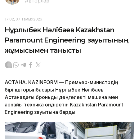
Авторлар
17:02, 07 Тамыз 2026
Нұрлыбек Нәлібаев Kazakhstan
Paramount Engineering зауытының
жұмысымен танысты
АСТАНА. KAZINFORM — Премьер-министрдің
бірінші орынбасары Нұрлыбек Нәлібаев
Астанадағы броньды дөңгелекті машина мен
арнайы техника өндіретін Kazakhstan Paramount
Engineering зауытына барды.