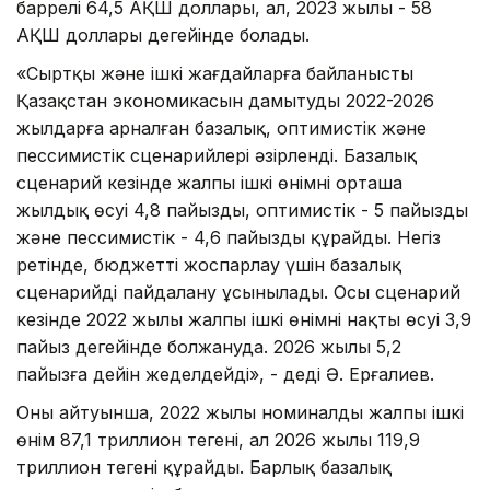
баррелі 64,5 АҚШ доллары, ал, 2023 жылы - 58
АҚШ доллары деңгейінде болады.
«Сыртқы және ішкі жағдайларға байланысты
Қазақстан экономикасын дамытудың 2022-2026
жылдарға арналған базалық, оптимистік және
пессимистік сценарийлері әзірленді. Базалық
сценарий кезінде жалпы ішкі өнімнің орташа
жылдық өсуі 4,8 пайызды, оптимистік - 5 пайызды
және пессимистік - 4,6 пайызды құрайды. Негіз
ретінде, бюджетті жоспарлау үшін базалық
сценарийді пайдалану ұсынылады. Осы сценарий
кезінде 2022 жылы жалпы ішкі өнімнің нақты өсуі 3,9
пайыз деңгейінде болжануда. 2026 жылы 5,2
пайызға дейін жеделдейді», - деді Ә. Ерғалиев.
Оның айтуынша, 2022 жылы номиналды жалпы ішкі
өнім 87,1 триллион теңгені, ал 2026 жылы 119,9
триллион теңгені құрайды. Барлық базалық