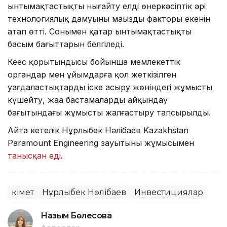
ынтымақтастықты нығайту елдің өнеркәсіптік әрі
технологиялық дамуының маңызды факторы екенін
атап өтті. Сонымен қатар ынтымақтастықтың
басым бағыттарын белгіледі.
Кеңес қорытындысы бойынша мемлекеттік
органдар мен ұйымдарға қол жеткізілген
уағдаластықтарды іске асыру жөніндегі жұмысты
күшейту, жаңа бастамаларды айқындау
бағытындағы жұмысты жалғастыру тапсырылды.
Айта кетелік Нұрлыбек Нәлібаев Kazakhstan
Paramount Engineering зауытының жұмысымен
танысқан еді
.
Үкімет
Нұрлыбек Нәлібаев
Инвестициялар
Назым Бөлесова