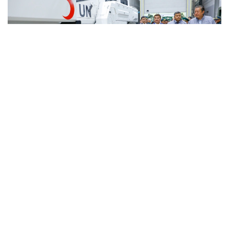
Фото: Солтан Жексенбеков/ Kazinform
Кәсіпорында Arlan және Alan-2 броньдалған
дөңгелекті машиналары, Barys жауынгерлік
броньды көлігінің 4×4, 6×6 және 8×8 өлшеміндегі
модельдері, сондай-ақ, жүзетін әрі дөңгелекті
Terrex-Barys-A 8×8 платформасы шығарылады.