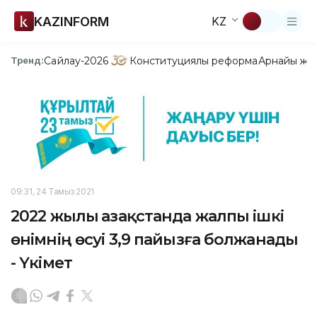
KAZINFORM
KZ
Сайлау-2026
Конституциялық реформа
Арнайы жо
Тренд:
09:31, 24 Тамыз 2021
2022 жылы Қазақстанда жалпы ішкі
өнімнің өсуі 3,9 пайызға болжанады
- Үкімет