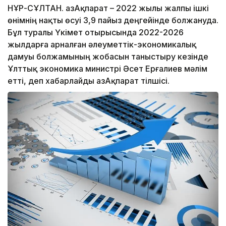
НҰР-СҰЛТАН. ҚазАқпарат – 2022 жылы жалпы ішкі
өнімнің нақты өсуі 3,9 пайыз деңгейінде болжануда.
Бұл туралы Үкімет отырысында 2022-2026
жылдарға арналған әлеуметтік-экономикалық
дамуы болжамының жобасын таныстыру кезінде
Ұлттық экономика министрі Әсет Ерғалиев мәлім
етті, деп хабарлайды ҚазАқпарат тілшісі.