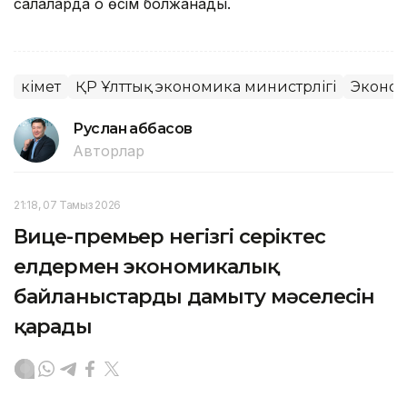
салаларда оң өсім болжанады.
Үкімет
ҚР Ұлттық экономика министрлігі
Эконо
Руслан Ғаббасов
Авторлар
21:18, 07 Тамыз 2026
Вице-премьер негізгі серіктес
елдермен экономикалық
байланыстарды дамыту мәселесін
қарады