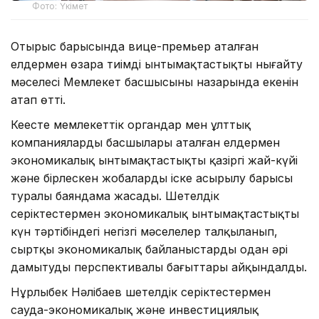
Фото: Үкімет
Отырыс барысында вице-премьер аталған
елдермен өзара тиімді ынтымақтастықты нығайту
мәселесі Мемлекет басшысының назарында екенін
атап өтті.
Кеңесте мемлекеттік органдар мен ұлттық
компаниялардың басшылары аталған елдермен
экономикалық ынтымақтастықтың қазіргі жай-күйі
және бірлескен жобалардың іске асырылу барысы
туралы баяндама жасады. Шетелдік
серіктестермен экономикалық ынтымақтастықтың
күн тәртібіндегі негізгі мәселелер талқыланып,
сыртқы экономикалық байланыстарды одан әрі
дамытудың перспективалы бағыттары айқындалды.
Нұрлыбек Нәлібаев шетелдік серіктестермен
сауда-экономикалық және инвестициялық