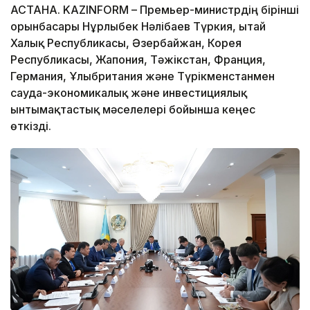
АСТАНА. KAZINFORM – Премьер-министрдің бірінші
орынбасары Нұрлыбек Нәлібаев Түркия, Қытай
Халық Республикасы, Әзербайжан, Корея
Республикасы, Жапония, Тәжікстан, Франция,
Германия, Ұлыбритания және Түрікменстанмен
сауда-экономикалық және инвестициялық
ынтымақтастық мәселелері бойынша кеңес
өткізді.