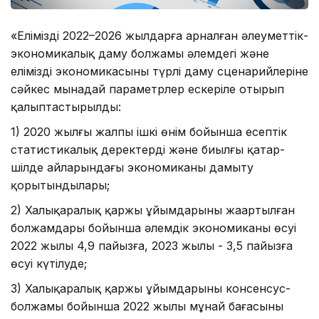
«Еліміздің 2022–2026 жылдарға арналған әлеуметтік-
экономикалық даму болжамы әлемдегі және
еліміздің экономикасының түрлі даму сценарийлеріне
сәйкес мынадай параметрлер ескеріле отырып
қалыптастырылды:
1) 2020 жылғы жалпы ішкі өнім бойынша есептік
статистикалық деректерді және биылғы қаңтар-
шілде айларындағы экономиканы дамыту
қорытындылары;
2) Халықаралық қаржы ұйымдарының жаңартылған
болжамдары бойынша әлемдік экономиканың өсуі
2022 жылы 4,9 пайызға, 2023 жылы - 3,5 пайызға
өсуі күтілуде;
3) Халықаралық қаржы ұйымдарының консенсус-
болжамы бойынша 2022 жылы мұнай бағасының