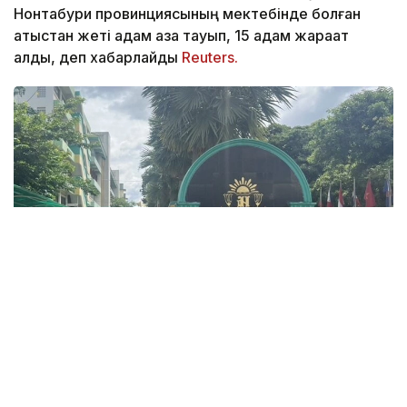
Нонтабури провинциясының мектебінде болған
атыстан жеті адам қаза тауып, 15 адам жарақат
алды, деп хабарлайды
Reuters.
Фото: ข่าวสด
Қаза болғандар арасында үш мұғалім, үш оқушы
және өзіне қол жұмсаған шабуылдаушы болды.