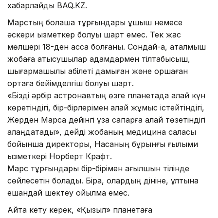
хабарлайды BAQ.KZ.
Марстың болашақ тұрғындары ұшқыш немесе
әскери қызметкер болуы шарт емес. Тек жас
мөлшері 18-ден асса болғаны. Сондай-ақ, аталмыш
жобаға қатысушылар адамдармен тілтабысқыш,
шығармашылық қабілеті дамыған және қоршаған
ортаға бейімделгіш болуы шарт.
«Бізді әрбір астронавтың өзге планетада қалай күн
көретіндігі, бір-бірлерімен қалай жұмыс істейтіндігі,
Жерден Марсқа дейінгі ұзақ сапарға қалай төзетіндігі
алаңдатады», дейді жобаның медицина саласы
бойынша директоры, Насаның бұрынғы ғылыми
қызметкері Норберт Крафт.
Марс тұрғындары бір-бірімен ағылшын тілінде
сөйлесетін болады. Бірақ, олардың дініне, ұлтына
ешқандай шектеу қойылмақ емес.
Айта кету керек, «Қызыл» планетаға