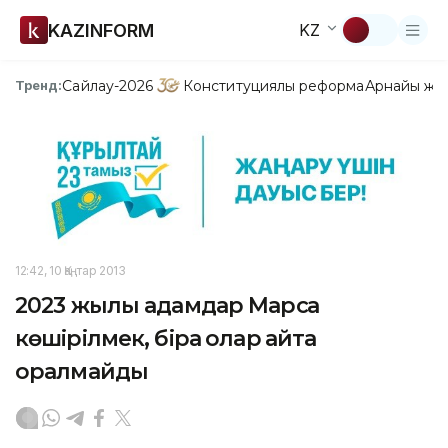
KAZINFORM
KZ
Сайлау-2026
Конституциялық реформа
Арнайы жо
Тренд:
12:42, 10 Қаңтар 2013
2023 жылы адамдар Марсқа
көшірілмек, бірақ олар қайта
оралмайды