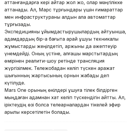
аттанғандарға кері қайтар жол жоқ, олар мәңгілікке
аттанады. Ал, Марс тұрғындары үшін ғимараттар
мен инфраструктураны алдын ала автоматтар
тұрғызады.
Экспедицияны ұйымдастырушылардың айтуынша,
адамдардың бір-ақ бағытқа қарай ұшуы техникалық
жұмыстарды жеңілдетіп, қаржыны да әжептеуір
үнемдейді. Оның үстіне, алғашқы марстықтардың
өмірінен реалити-шоу ретінде трансляция
жүргізілмек. Тележобадан келіп түскен қаражат
шығынның жартысының орнын жабады деп
күтілуде.
Mars One қорының өкілдері ұшуға тілек білдірген
мыңдаған адамнан хат келіп түскендігін айтты. Ал,
іріктеудің өзі болса телеарналардан тікелей эфир
арқылы көрсетілетін болады.