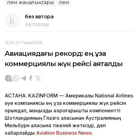
Әлем жаңалықтары
Әлем
без автора
Авторлар
18:30, 07 Тамыз 2026
Авиациядағы рекорд: ең ұзақ
коммерциялық жүк рейсі аяқталды
АСТАНА. KAZINFORM — Америкалық National Airlines
әуе компаниясы ең ұзақ коммерциялық жүк рейсін
орындап, маңызды аэроғарыштық компонентті
Шотландияның Глазго қаласынан Аустралияның
Мельбурн қаласына тікелей жеткізді, деп
хабарлайды
Aviation Business News
.