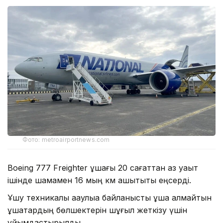
Фото: metroairportnews.com
Boeing 777 Freighter ұшағы 20 сағаттан аз уақыт
ішінде шамамен 16 мың км қашықтықты еңсерді.
Ұшу техникалық ақаулыққа байланысты ұша алмайтын
ұшақтардың бөлшектерін шұғыл жеткізу үшін
ұйымдастырылды.