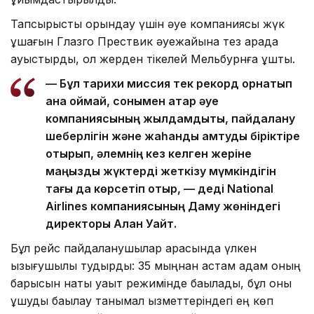
Тапсырысты орындау үшін әуе компаниясы жүк
ұшағын Глазго Прествик әуежайына тез арада
ауыстырды, ол жерден тікелей Мельбурнға ұшты.
— Бұл тарихи миссия тек рекорд орнатып
қана қоймай, сонымен қатар әуе
компаниясының жылдамдықты, пайдалану
шеберлігін және жаһандық қамтуды біріктіре
отырып, әлемнің кез келген жеріне
маңызды жүктерді жеткізу мүмкіндігін
тағы да көрсетіп отыр, — деді National
Airlines компаниясының Даму жөніндегі
директоры Алан Уайт.
Бұл рейс пайдаланушылар арасында үлкен
қызығушылық тудырды: 35 мыңнан астам адам оның
барысын нақты уақыт режимінде бақылады, бұл оны
ұшуды бақылау танымал қызметтеріндегі ең көп