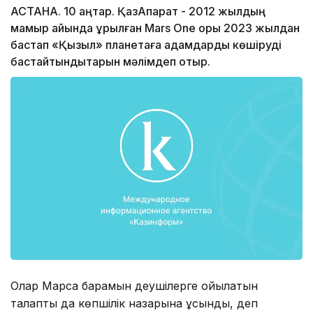
АСТАНА. 10 қаңтар. ҚазАқпарат - 2012 жылдың
мамыр айында құрылған Mars One қоры 2023 жылдан
бастап «Қызыл» планетаға адамдарды көшіруді
бастайтындықтарын мәлімдеп отыр.
Олар Марсқа барамын деушілерге қойылатын
талапты да көпшілік назарына ұсынды, деп