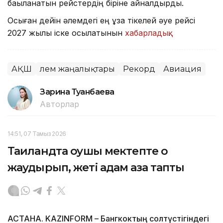
бақыланатын рейстердің біріне айналдырды.
Осыған дейін әлемдегі ең ұзақ тікелей әуе рейсі
2027 жылы іске қосылатынын
хабарладық
.
АҚШ
Әлем жаңалықтары
Рекорд
Авиация
Зарина Туғанбаева
Авторлар
14:51, 07 Тамыз 2026
Таиландта оқушы мектепте оқ
жаудырып, жеті адам қаза тапты
АСТАНА. KAZINFORM – Бангкоктың солтүстігіндегі