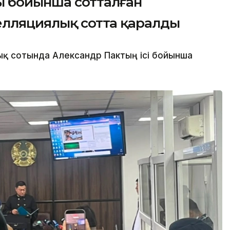
ы бойынша сотталған
елляциялық сотта қаралды
қ сотында Александр Пактың ісі бойынша