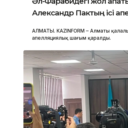
Әл-Фарабидегі жол апат
Александр Пактың ісі ап
АЛМАТЫ. KAZINFORM – Алматы қалалы
апелляциялық шағым қаралды.