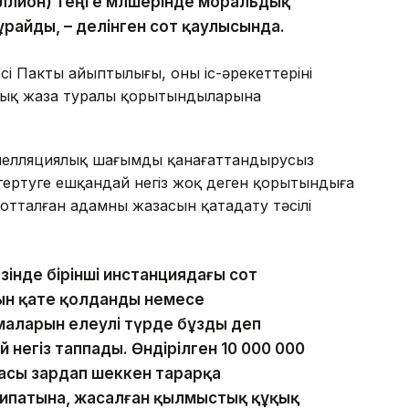
иллион) теңге мөлшерінде моральдық
сұрайды, – делінген сот қаулысында.
 Пактың айыптылығы, оның іс-әрекеттерінің
тық жаза туралы қорытындыларына
апелляциялық шағымды қанағаттандырусыз
гертуге ешқандай негіз жоқ деген қорытындыға
тталған адамның жазасын қатаңдату тәсілі
зінде бірінші инстанциядағы сот
н қате қолданды немесе
маларын елеулі түрде бұзды деп
 негіз таппады. Өндірілген 10 000 000
масы зардап шеккен тарарқа
 сипатына, жасалған қылмыстық құқық