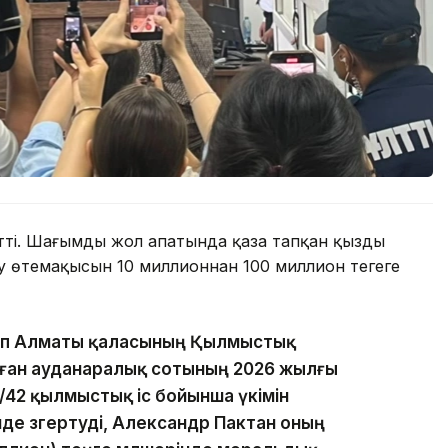
ті. Шағымды жол апатында қаза тапқан қыздың
еу өтемақысын 10 миллионнан 100 миллион теңгеге
ап Алматы қаласының Қылмыстық
лған ауданаралық сотының 2026 жылғы
42 қылмыстық іс бойынша үкімін
нде өзгертуді, Александр Пактан оның