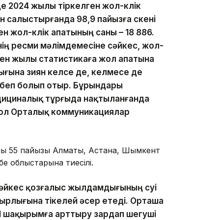
е 2024 жылы тіркелген жол-көлік
 салыстырғанда 98,9 пайызға өскені
ен жол-көлік апатының саны – 18 886.
інің ресми мәлімдемесіне сәйкес, жол-
ткен жылы статистикаға жол апатына
ығына зиян келсе де, келмесе де
ебеп болып отыр. Бұрындары
дициналық тұрғыда нақтыланғанда
і ол Орталық коммуникациялар
ның 55 пайызы Алматы, Астана, Шымкент
е облыстарына тиесілі.
әйкес қозғалыс жылдамдығының өсуі
ырлығына тікелей әсер етеді. Орташа
1 шақырымға арттыру зардап шегуші