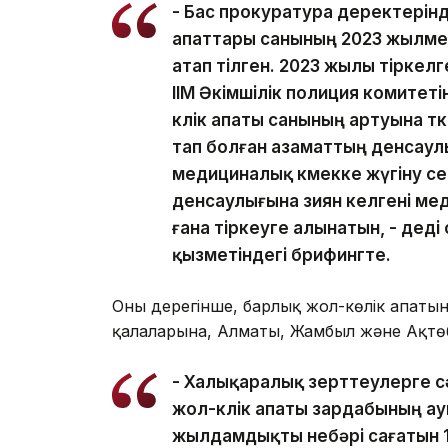
- Бас прокуратура деректерінд
апаттары санының 2023 жылмен
атап өтілген. 2023 жылы тіркелг
ІІМ Әкімшілік полиция комитет
көлік апаты санының артуына ө
тап болған азаматтың денсаул
медициналық көмекке жүгіну с
денсаулығына зиян келгені ме
ғана тіркеуге алынатын, - дед
қызметіндегі брифингте.
Оның дерегінше, барлық жол-көлік апаты
қалаларына, Алматы, Жамбыл және Ақтөб
- Халықаралық зерттеулерге с
жол-көлік апаты зардабының ау
жылдамдықты небәрі сағатын 