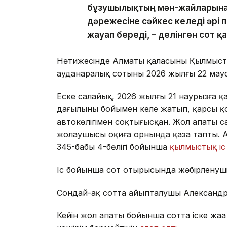
бұзушылықтың мән-жайларына,
дәрежесіне сәйкес келеді әрі 
жауап береді, – делінген сот 
Нәтижесінде Алматы қаласының Қылмыст
ауданаралық сотының 2026 жылғы 22 маус
Еске салайық, 2026 жылғы 21 наурызға қар
даңғылының бойымен келе жатып, қарсы қ
автокөлігімен соқтығысқан. Жол апаты сал
жолаушысы оқиға орнында қаза тапты. А
345-бабы 4-бөлігі бойынша
қылмыстық іс
Іс бойынша сот отырысында жәбірленуш
Сондай-ақ сотта айыпталушы Александ
Кейін жол апаты бойынша сотта іске жаң