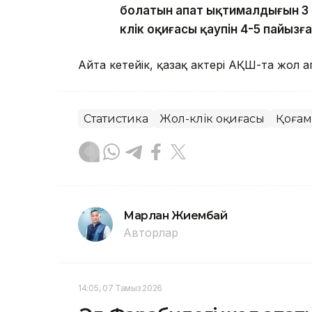
болатын апат ықтималдығын 3 п
көлік оқиғасы қаупін 4-5 пайыз
Айта кетейік, қазақ актері АҚШ-та жол
Статистика
Жол-көлік оқиғасы
Қоғам
Марлан Жиембай
Авторлар
14:05, 07 Тамыз 2026