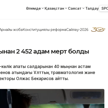
Әлемде
Қазақстан
Саясат
Талдау
SP
Арнайы жоба
Конституциялық реформа
Сайлау-2026
тынан 2 452 адам мерт болды
-көлік апаты салдарынан 40 мыңнан астам
тпенов атындағы Ұлттық травматология және
кторы Олжас Бекарисов айтты.