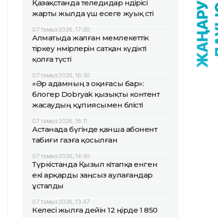
Қазақстанда теледидар өндірісі
жарты жылда үш есеге жуық өсті
07 тамыз 2026, 17:00
Алматыда жалған мемлекеттік
тіркеу нөмірлерін сатқан күдікті
қолға түсті
07 тамыз 2026, 16:30
«Әр адамның өз оқиғасы бар»:
блогер Dobryak қызықты контент
жасаудың құпиясымен бөлісті
07 тамыз 2026, 16:11
Астанада бүгінде қанша абонент
табиғи газға қосылған
07 тамыз 2026, 14:40
Түркістанда Қызыл кітапқа енген
екі арқарды заңсыз аулағандар
ұсталды
07 тамыз 2026, 13:47
Келесі жылға дейін 12 өңірде 1 850