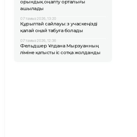
орындық оңалту орталығы
ашылады
07 тамыз 2026, 13:20
Құрылтай сайлауы: өз учаскеңізді
қалай оңай табуға болады
07 тамыз 2026, 12:36
Фельдшер Ұлдана Мырзуанның
өліміне қатысты іс сотқа жолданды