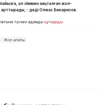
айызға, ал өліммен аяқталған жол-
ға арттырады, - деді Олжас Бекарисов.
 апатына түскен адамды
құтқарды.
Жол апаты