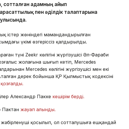
 сотталған адамның айып
парасаттылық пен әділдік талаптарына
қаулысында.
ық істер жөніндегі мамандандырылған
ымдағы үкімі өзгеріссіз қалдырылды.
аған түні Zeekr көлігінің жүргізушісі Әл-Фараби
озғалыс жолағына шығып кетіп, Mercedes
дарынан Mercedes көлігінің жүргізушісі мен екі
талған дерек бойынша ҚР Қылмыстық кодексінің
 қозғалды.
ілер Александр Пакке
кешірім берді.
р Пактан
жауап алынды.
а жәбірленуші қосылып, ол сотталушыға ешқандай