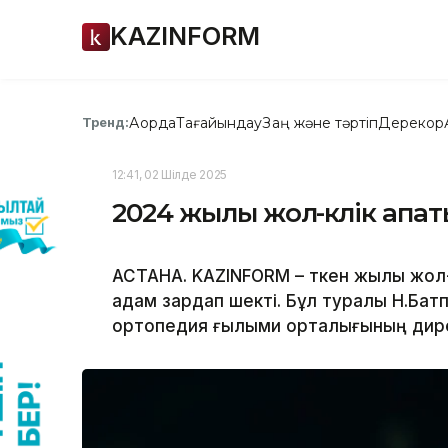
KAZINFORM
Ақорда
Тағайындау
Заң және тәртіп
Дерекқор
Тренд:
12:41, 02 Шілде 2025
2024 жылы жол-көлік апа
АСТАНА. KAZINFORM – Өткен жылы жол
адам зардап шекті. Бұл туралы Н.Ба
ортопедия ғылыми орталығының дире