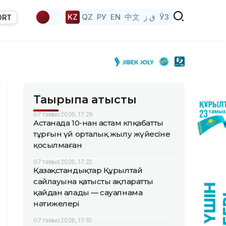
KZ
QZ
РУ
EN
中文
ق ز
ЎЗ
ORT
Тақырыпқа қатысты
07 тамыз 2026, 17:29
Астанада 10-нан астам көпқабатты
тұрғын үй орталық жылу жүйесіне
қосылмаған
07 тамыз 2026, 17:22
Қазақстандықтар Құрылтай
сайлауына қатысты ақпаратты
қайдан алады — сауалнама
нәтижелері
07 тамыз 2026, 17:10