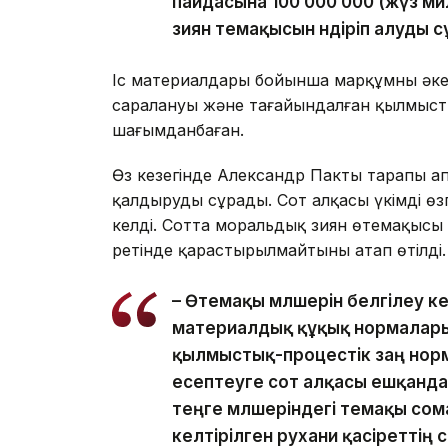
пайдасына 100 000 000 (жүз м
зиян өтемақысын өндіріп алуды 
Іс материалдары бойынша марқұмның әкесі
саралануы және тағайындалған қылмыс
шағымданбаған.
Өз кезегінде Александр Пактың тарапы 
қалдыруды сұрады. Сот алқасы үкімді өз
келді. Сотта моральдық зиян өтемақысы о
ретінде қарастырылмайтыны атап өтілді.
– Өтемақы мөлшерін белгілеу ке
материалдық құқық нормалары
қылмыстық-процестік заң нор
есептеуге сот алқасы ешқандай
теңге мөлшеріндегі өтемақы со
келтірілген рухани қасіреттің