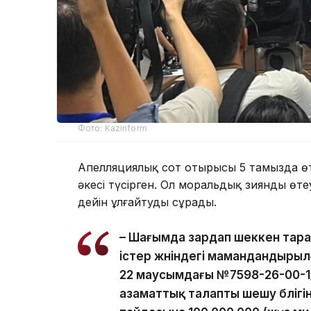
Фото: Kazinform
Апелляциялық сот отырысы 5 тамызда өт
әкесі түсірген. Ол моральдық зиянды өт
дейін ұлғайтуды сұрады.
– Шағымда зардап шеккен тар
істер жөніндегі мамандандыры
22 маусымдағы №7598-26-00-1/
азаматтық талапты шешу бөлігі