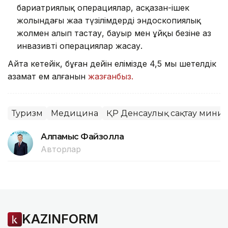
бариатриялық операциялар, асқазан-ішек
жолындағы жаңа түзілімдерді эндоскопиялық
жолмен алып тастау, бауыр мен ұйқы безіне аз
инвазивті операциялар жасау.
Айта кетейік, бұған дейін елімізде 4,5 мың шетелдік
азамат ем алғанын
жазғанбыз.
Туризм
Медицина
ҚР Денсаулық сақтау минист
Алпамыс Файзолла
Авторлар
KAZINFORM