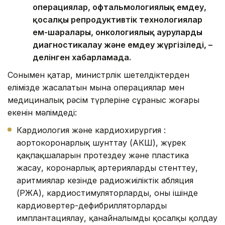
операциялар, офтальмологиялық емдеу,
қосалқы репродуктивтік технологиялар
ем-шаралары, онкологиялық ауруларды
диагностикалау және емдеу жүргізіледі, –
делінген хабарламада.
Сонымен қатар, министрлік шетелдіктерден
елімізде жасалатын мына операциялар мен
медициналық рәсім түрлеріне сұраныс жоғары
екенін мәлімдеді:
Кардиология және кардиохирургия :
аортокоронарлық шунттау (АКШ), жүрек
қақпақшаларын протездеу және пластика
жасау, коронарлық артерияларды стенттеу,
аритмиялар кезінде радиожиіліктік абляция
(РЖА), кардиостимуляторларды, оның ішінде
кардиовертер-дефибрилляторларды
имплантациялау, қанайналымды қосалқы қолдау