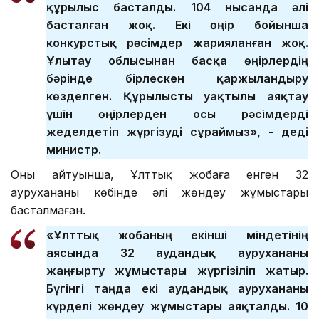
құрылыс басталды. 104 нысанда әлі
басталған жоқ. Екі өңір бойынша
конкурстық рәсімдер жарияланған жоқ.
Ұлытау облысынан басқа өңірлердің
бәрінде бірлескен қаржыландыру
көзделген. Құрылысты уақтылы аяқтау
үшін өңірлерден осы рәсімдерді
жеделдетіп жүргізуді сұраймыз», - деді
министр.
Оның айтуынша, Ұлттық жобаға енген 32
аурухананың көбінде әлі жөндеу жұмыстары
басталмаған.
«Ұлттық жобаның екінші міндетінің
аясында 32 аудандық аурухананы
жаңғырту жұмыстары жүргізіліп жатыр.
Бүгінгі таңда екі аудандық аурухананы
күрделі жөндеу жұмыстары аяқталды. 10