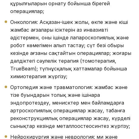
құрылғыларын орнату бойынша бірегей
операциялар;
Онкология: Асқазан-ішек жолы, өкпе және кіші
жамбас ағзалары ісіктерін аз инвазивті
әдістермен, оның ішінде лапароскопиялық және
робот көмегімен алып тастау; сүт безі обыры
кезінде ағзаны сақтайтын операциялар; жоғары
дәлдіктегі сәулелік терапия (томотерапия,
TrueBeam); түпнұсқалық хаттамалар бойынша
химиотерапия жүргізу;
Ортопедия және травматология: жамбас және
тізе буындарын толық және ішінара
эндопротездеу, менисктер мен байламдарға
артроскопиялық операциялар жасау, табанға
реконструкциялық операциялар жасау, күрделі
сынықтар кезінде металлоостеосинтез жүргізу;
Нейрохирургия және неврология: ми және