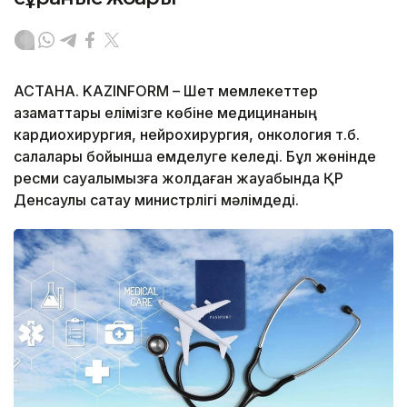
АСТАНА. KAZINFORM – Шет мемлекеттер
азаматтары елімізге көбіне медицинаның
кардиохирургия, нейрохирургия, онкология т.б.
салалары бойынша емделуге келеді. Бұл жөнінде
ресми сауалымызға жолдаған жауабында ҚР
Денсаулық сақтау министрлігі мәлімдеді.