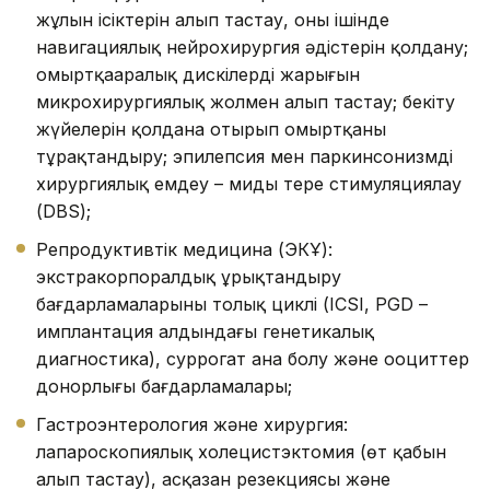
жұлын ісіктерін алып тастау, оның ішінде
навигациялық нейрохирургия әдістерін қолдану;
омыртқааралық дискілердің жарығын
микрохирургиялық жолмен алып тастау; бекіту
жүйелерін қолдана отырып омыртқаны
тұрақтандыру; эпилепсия мен паркинсонизмді
хирургиялық емдеу – миды терең стимуляциялау
(DBS);
Репродуктивтік медицина (ЭКҰ):
экстракорпоралдық ұрықтандыру
бағдарламаларының толық циклі (ICSI, PGD –
имплантация алдындағы генетикалық
диагностика), суррогат ана болу және ооциттер
донорлығы бағдарламалары;
Гастроэнтерология және хирургия:
лапароскопиялық холецистэктомия (өт қабын
алып тастау), асқазан резекциясы және