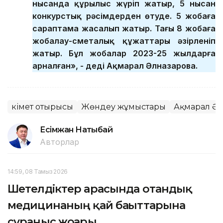
нысанда құрылыс жүріп жатыр, 5 нысан
конкурстық рәсімдерден өтуде. 5 жобаға
сараптама жасалып жатыр. Тағы 8 жобаға
жобалау-сметалық құжаттары әзірленіп
жатыр. Бұл жобалар 2023-25 жылдарға
арналған», - деді Ақмарал Әлназарова.
Үкімет отырысы
Жөндеу жұмыстары
Ақмарал Әл
Есімжан Нақтыбай
Авторлар
14:59, 08 Тамыз 2026
Шетелдіктер арасында отандық
медицинаның қай бағыттарына
сұраныс жоғары