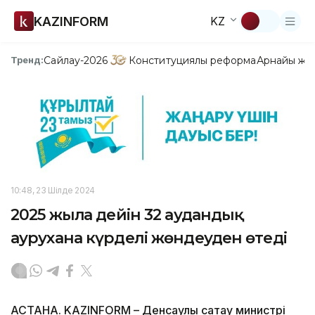
KAZINFORM
KZ
Сайлау-2026
Конституциялық реформа
Арнайы жо
Тренд:
10:48, 23 Шілде 2024
2025 жылға дейін 32 аудандық
аурухана күрделі жөндеуден өтеді
АСТАНА. KAZINFORM – Денсаулық сақтау министрі