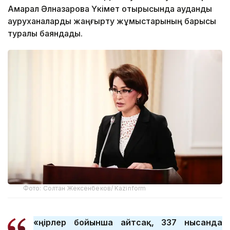
Ақмарал Әлназарова Үкімет отырысында аудандық
ауруханаларды жаңғырту жұмыстарының барысы
туралы баяндады.
Фото: Солтан Жексенбеков/ Kazinform
«Өңірлер бойынша айтсақ, 337 нысанда