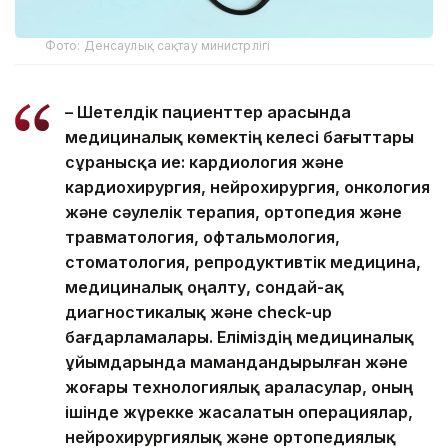
Фото: Денсаулық сақтау министрлігі
– Шетелдік пациенттер арасында
медициналық көмектің келесі бағыттары
сұранысқа ие: кардиология және
кардиохирургия, нейрохирургия, онкология
және сәулелік терапия, ортопедия және
травматология, офтальмология,
стоматология, репродуктивтік медицина,
медициналық оңалту, сондай-ақ
диагностикалық және check-up
бағдарламалары. Еліміздің медициналық
ұйымдарында мамандандырылған және
жоғары технологиялық араласулар, оның
ішінде жүрекке жасалатын операциялар,
нейрохирургиялық және ортопедиялық