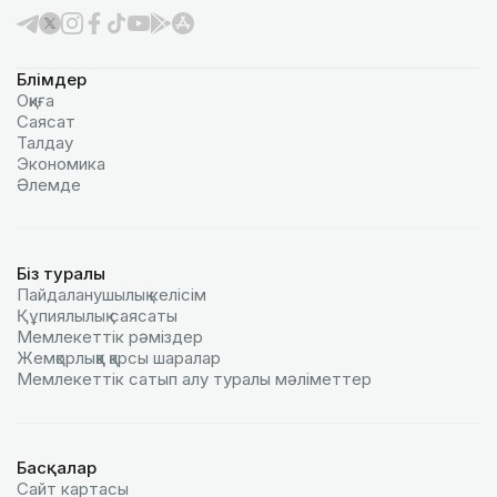
Бөлімдер
Оқиға
Саясат
Талдау
Экономика
Әлемде
Біз туралы
Пайдаланушылық келiciм
Құпиялылық саясаты
Мемлекеттік рәміздер
Жемқорлыққа қарсы шаралар
Мемлекеттік сатып алу туралы мәлiметтер
Басқалар
Сайт картасы