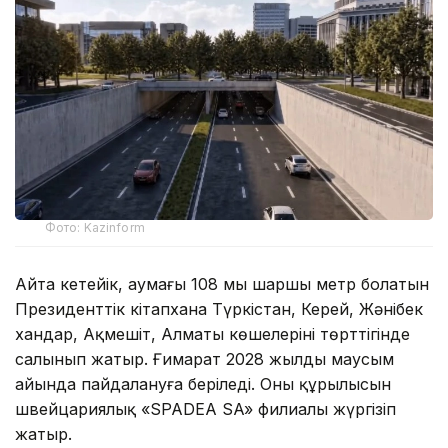
Фото: Kazinform
Айта кетейік, аумағы 108 мың шаршы метр болатын
Президенттік кітапхана Түркістан, Керей, Жәнібек
хандар, Ақмешіт, Алматы көшелерінің төрттігінде
салынып жатыр. Ғимарат 2028 жылдың маусым
айында пайдалануға беріледі. Оның құрылысын
швейцариялық «SPADEA SA» филиалы жүргізіп
жатыр.