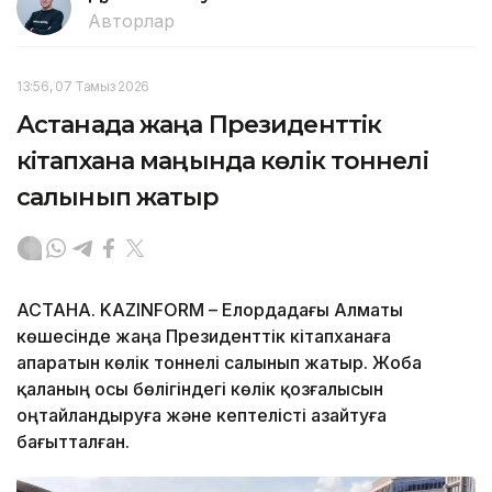
Авторлар
13:56, 07 Тамыз 2026
Астанада жаңа Президенттік
кітапхана маңында көлік тоннелі
салынып жатыр
АСТАНА. KAZINFORM – Елордадағы Алматы
көшесінде жаңа Президенттік кітапханаға
апаратын көлік тоннелі салынып жатыр. Жоба
қаланың осы бөлігіндегі көлік қозғалысын
оңтайландыруға және кептелісті азайтуға
бағытталған.