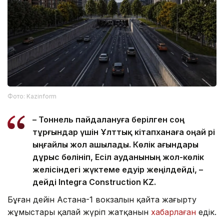
Фото: Kazinform
– Тоннель пайдалануға берілген соң
тұрғындар үшін Ұлттық кітапханаға оңай әрі
ыңғайлы жол ашылады. Көлік ағындары
дұрыс бөлініп, Есіл ауданының жол-көлік
желісіндегі жүктеме едәуір жеңілдейді, –
дейді Integra Construction KZ.
Бұған дейін Астана-1 вокзалын қайта жаңғырту
жұмыстары қалай жүріп жатқанын
хабарлаған
едік.