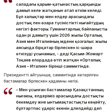
саладағы қарым-қатынастың қарқынды
дамып келе жатқанын атап өткім келеді.
Бұл халықтар мен елдер арасындағы
достық пен өзара түсіністікті нығайтудың
негізгі факторы. Гуманитарлық байланысты
одан әрі дамыту үшін 2026 жылы Орталық
Азия мен Италияның мәдени қозғалыс жылы
аясында бірқатар бірлескен іс-шара
өткізуді ұсынамыз, - деді Қасым-Жомарт
Тоқаев елордада өтіп жатқан «Орталық
Азия – Италия» бірінші саммитінде.
Президенттің айтуынша, саммитінде көтерілген
бастамалар бірлескен қадамның негізі.
– Мен ұсынған бастамалар Қазақстанның
нығаюы, елдеріміз арасындағы достықты
бекемдеу және ынтымақтастықты кеңейту,
бұлтартпас үдеріс екенін дәлелдейді деп