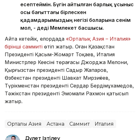
есептеймін. Бүгін айтылған барлық ұсыныс
осы бағыттағы бірлескен
қадамдарымыздың негізі боларына сенім
мол, - деді Мемлекет басшысы.
Айта кетейік, елордада
«Орталық Азия – Италия»
бірінші саммиті
өтіп жатыр. Оған Қазақстан
Президенті Қасым-Жомарт Тоқаев, Италия
Министрлер Кеңесінің төрағасы Джорджа Мелони,
Қырғызстан президенті Садыр Жапаров,
Өзбекстан президенті Шавкат Мирзиёев,
Түрікменстан президенті Сердар Бердімұхамедов,
Тәжікстан президенті Эмомали Рахмон қатысып
жатыр.
Орталық Азия
Астана
Саммит
Италия
Дәулет Ізтілеу