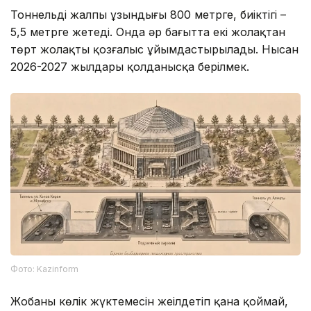
Тоннельдің жалпы ұзындығы 800 метрге, биіктігі –
5,5 метрге жетеді. Онда әр бағытта екі жолақтан
төрт жолақты қозғалыс ұйымдастырылады. Нысан
2026-2027 жылдары қолданысқа берілмек.
Фото: Kazinform
Жобаны көлік жүктемесін жеңілдетіп қана қоймай,