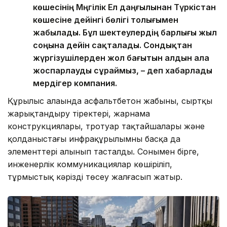
көшесінің Мәңгілік Ел даңғылынан Түркістан
көшесіне дейінгі бөлігі толығымен
жабылады. Бұл шектеулердің барлығы жыл
соңына дейін сақталады. Сондықтан
жүргізушілерден жол бағытын алдын ала
жоспарлауды сұраймыз, – деп хабарлады
мердігер компания.
Құрылыс алаңында асфальтбетон жабыны, сыртқы
жарықтандыру тіректері, жарнама
конструкциялары, тротуар тақтайшалары және
қолданыстағы инфрақұрылымның басқа да
элементтері алынып тасталды. Сонымен бірге,
инженерлік коммуникациялар көшіріліп,
тұрмыстық кәрізді төсеу жалғасып жатыр.