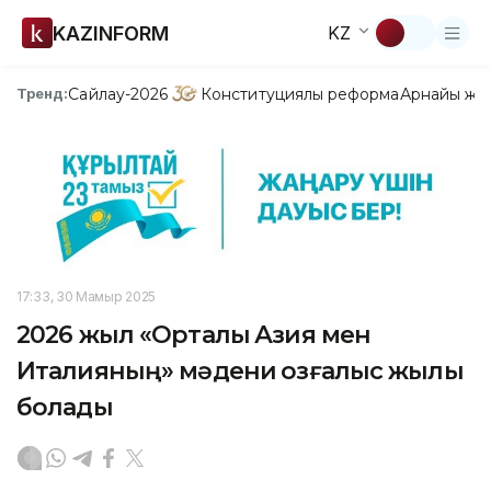
KAZINFORM
KZ
Сайлау-2026
Конституциялық реформа
Арнайы жо
Тренд:
17:33, 30 Мамыр 2025
2026 жыл «Орталық Азия мен
Италияның» мәдени қозғалыс жылы
болады