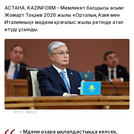
АСТАНА. KAZINFORM – Мемлекет басшысы Қасым-
Жомарт Тоқаев 2026 жылы «Орталық Азия мен
Италияның» мәдени қозғалыс жылы ретінде атап
өтуді ұсынды.
Фото: Ақорда
– Мәдени өзара ықпалдастыққа келсек,