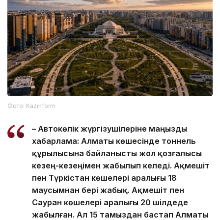
Фото: Kazinform
– Автокөлік жүргізушілеріне маңызды
хабарлама: Алматы көшесінде тоннель
құрылысына байланысты жол қозғалысы
кезең-кезеңімен жабылып келеді. Ақмешіт
пен Түркістан көшелері аралығы 18
маусымнан бері жабық. Ақмешіт пен
Сауран көшелері аралығы 20 шілдеде
жабылған. Ал 15 тамыздан бастап Алматы