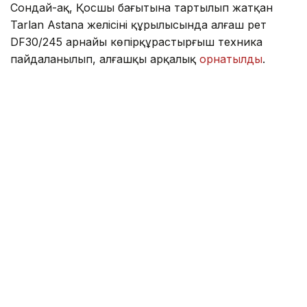
Сондай-ақ, Қосшы бағытына тартылып жатқан
Tarlan Astana желісінің құрылысында алғаш рет
DF30/245 арнайы көпірқұрастырғыш техника
пайдаланылып, алғашқы арқалық
орнатылды
.
Фото: Kazinform