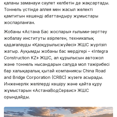
қаланың заманауи сәулет келбетін де жақсартады.
Тоннель үстінде аллея мен жасыл желекті
қамтитын кешенді абаттандыру жұмыстары
жоспарланған.
Жобаны «Астана Бас жоспары» ғылыми-зерттеу
жобалау институты әзірлеген, техникалық
қадағалауды «Қазқұрылысжүйесі» ЖШС жүргізіп
жатыр. Ауқымды жобаның бас мердігері – «Integra
Construction KZ» ЖШС, ал құрылысын автожол
және тоннель нысандарын салуда мол тәжірибесі
бар халықаралық қытай компаниясы China Road
and Bridge Corporation (CRBC) жүзеге асырады.
Инженерлік желілерді көшіру және қайта құру
жұмыстарын «АстанаВодСервис» ЖШС
орындайды.