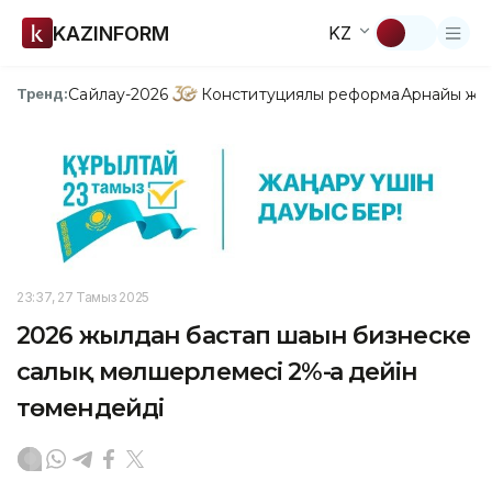
KAZINFORM
KZ
Сайлау-2026
Конституциялық реформа
Арнайы жо
Тренд:
23:37, 27 Тамыз 2025
2026 жылдан бастап шағын бизнеске
салық мөлшерлемесі 2%-ға дейін
төмендейді