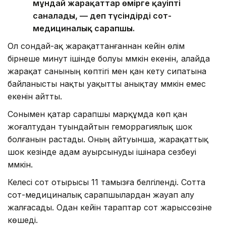
мұндай жарақаттар өмірге қауіпті
саналады, — деп түсіндірді сот-
медициналық сарапшы.
Ол сондай-ақ жарақаттанғаннан кейін өлім
бірнеше минут ішінде болуы мүмкін екенін, алайда
жарақат санының көптігі мен қан кету сипатына
байланысты нақты уақытты анықтау мүмкін емес
екенін айтты.
Сонымен қатар сарапшы марқұмда көп қан
жоғалтудан туындайтын геморрагиялық шок
болғанын растады. Оның айтуынша, жарақаттық
шок кезінде адам ауырсынуды ішінара сезбеуі
мүмкін.
Келесі сот отырысы 11 тамызға белгіленді. Сотта
сот-медициналық сарапшылардан жауап алу
жалғасады. Одан кейін тараптар сот жарыссөзіне
көшеді.