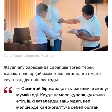
Фото: Татьяна Корякина/Kazinform
Жауап алу барысында сарапшы тоғыз терең
жарақаттың әрқайсысы жеке алғанда да өмірге
қауіп төндіретінін растады.
— Осындай бір жарақаттың өзі өлімге әкелуі
мүмкін еді. Кеуде немесе құрсақ қуысына
өтіп, ішкі ағзаларды зақымдап, көп
мөлшерде қан жоғалтуға себеп болған