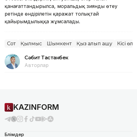
қанағаттандырылса, моральдық зиянды өтеу
ретінде өндірілетін қаражат толықтай
қайырымдылыққа жұмсалады.
Сот
Қылмыс
Шымкент
Қыз алып қашу
Кісі өлт
Сәбит Тастанбек
Авторлар
KAZINFORM
Бөлімдер