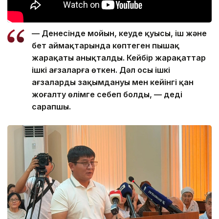
— Денесінде мойын, кеуде қуысы, іш және
бет аймақтарында көптеген пышақ
жарақаты анықталды. Кейбір жарақаттар
ішкі ағзаларға өткен. Дәл осы ішкі
ағзалардың зақымдануы мен кейінгі қан
жоғалту өлімге себеп болды, — деді
сарапшы.