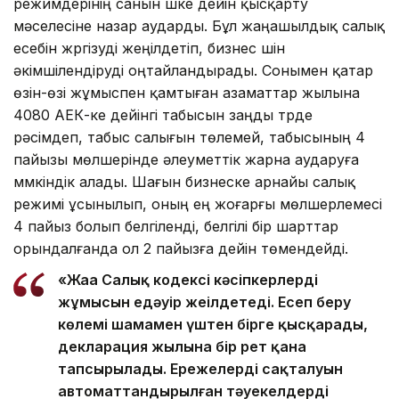
режимдерінің санын үшке дейін қысқарту
мәселесіне назар аударды. Бұл жаңашылдық салық
есебін жүргізуді жеңілдетіп, бизнес үшін
әкімшілендіруді оңтайландырады. Сонымен қатар
өзін-өзі жұмыспен қамтыған азаматтар жылына
4080 АЕК-ке дейінгі табысын заңды түрде
рәсімдеп, табыс салығын төлемей, табысының 4
пайызы мөлшерінде әлеуметтік жарна аударуға
мүмкіндік алады. Шағын бизнеске арнайы салық
режимі ұсынылып, оның ең жоғарғы мөлшерлемесі
4 пайыз болып белгіленді, белгілі бір шарттар
орындалғанда ол 2 пайызға дейін төмендейді.
«Жаңа Салық кодексі кәсіпкерлердің
жұмысын едәуір жеңілдетеді. Есеп беру
көлемі шамамен үштен бірге қысқарады,
декларация жылына бір рет қана
тапсырылады. Ережелердің сақталуын
автоматтандырылған тәуекелдерді