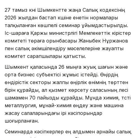
27 тамыз күні Шымкентте жаңа Салық кодексінің
2026 жылдан бастап күшіне енетін нормалары
талқыланған көшпелі семинар ұйымдастырылды.
Іс-шараға Қаржы министрлігі Мемлекеттік кірістер
комитеті төраға орынбасары Жаныбек Нұржанов
пен салық әкімшілендіру мәселелеріне жауапты
комитет сарапшылары қатысты.
Шымкент қаласында 26 мыңға жуық шағын және
орта бизнес субъектісі жұмыс істейді. Өңірдің
өндірістік секторы жалпы өңірлік өнімнің төрттен
бірін құрайды, ал қызмет көрсету саласының үлесі
шамамен 70 пайызды құрайды. Мұнда химия, түсті
металлургия, мұнай-химия өңдеу және машина
жасау салаларындағы ірі кәсіпорындар
шоғырланған.
Семинарда кәсіпкерлер ең алдымен арнайы салық