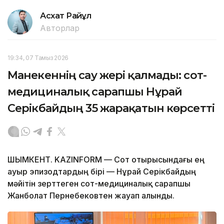
Асхат Райқұл
Авторлар
19:34, 07 Тамыз 2026
Манекеннің сау жері қалмады: сот-
медициналық сарапшы Нұрай
Серікбайдың 35 жарақатын көрсетті
ШЫМКЕНТ. KAZINFORM — Сот отырысындағы ең
ауыр эпизодтардың бірі — Нұрай Серікбайдың
мәйітін зерттеген сот-медициналық сарапшы
Жанболат Пернебековтен жауап алынды.