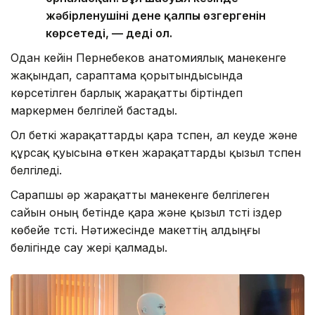
жәбірленушінің дене қалпы өзгергенін
көрсетеді, — деді ол.
Одан кейін Пернебеков анатомиялық манекенге
жақындап, сараптама қорытындысында
көрсетілген барлық жарақатты біртіндеп
маркермен белгілей бастады.
Ол беткі жарақаттарды қара түспен, ал кеуде және
құрсақ қуысына өткен жарақаттарды қызыл түспен
белгіледі.
Сарапшы әр жарақатты манекенге белгілеген
сайын оның бетінде қара және қызыл түсті іздер
көбейе түсті. Нәтижесінде макеттің алдыңғы
бөлігінде сау жері қалмады.