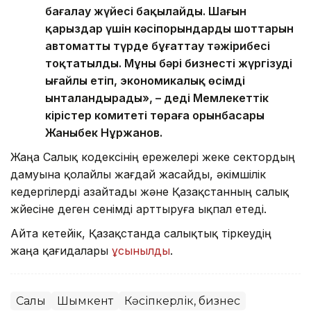
бағалау жүйесі бақылайды. Шағын
қарыздар үшін кәсіпорындардың шоттарын
автоматты түрде бұғаттау тәжірибесі
тоқтатылды. Мұның бәрі бизнесті жүргізуді
ыңғайлы етіп, экономикалық өсімді
ынталандырады», – деді Мемлекеттік
кірістер комитеті төраға орынбасары
Жаныбек Нұржанов.
Жаңа Салық кодексінің ережелері жеке сектордың
дамуына қолайлы жағдай жасайды, әкімшілік
кедергілерді азайтады және Қазақстанның салық
жүйесіне деген сенімді арттыруға ықпал етеді.
Айта кетейік, Қазақстанда салықтық тіркеудің
жаңа қағидалары
ұсынылды
.
Салық
Шымкент
Кәсіпкерлік, бизнес