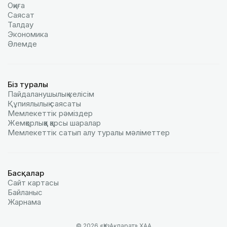
Оқиға
Саясат
Талдау
Экономика
Әлемде
Біз туралы
Пайдаланушылық келiciм
Құпиялылық саясаты
Мемлекеттік рәміздер
Жемқорлыққа қарсы шаралар
Мемлекеттік сатып алу туралы мәлiметтер
Басқалар
Сайт картасы
Байланыс
Жарнама
© 2026 «ҚазАқпарат» ХАА