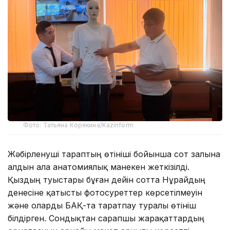
Фото: Татьяна Корякина/Kazinform
Жәбірленуші тараптың өтініші бойынша сот залына
алдын ала анатомиялық манекен жеткізілді.
Қыздың туыстары бұған дейін сотта Нұрайдың
денесіне қатысты фотосуреттер көрсетілмеуін
және оларды БАҚ-та таратпау туралы өтініш
білдірген. Сондықтан сарапшы жарақаттардың