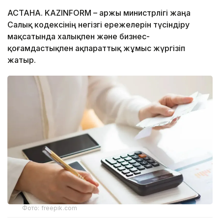
АСТАНА. KAZINFORM – Қаржы министрлігі жаңа
Салық кодексінің негізгі ережелерін түсіндіру
мақсатында халықпен және бизнес-
қоғамдастықпен ақпараттық жұмыс жүргізіп
жатыр.
Фото: freepik.com