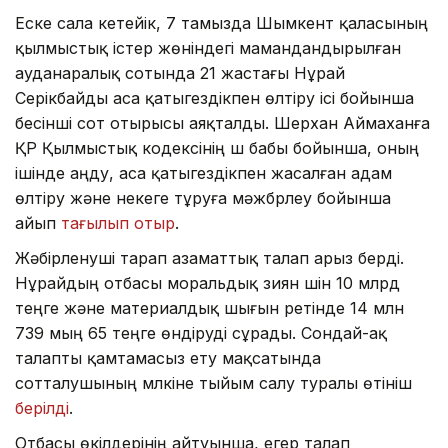
Еске сала кетейік, 7 тамызда Шымкент қаласының
қылмыстық істер жөніндегі мамандандырылған
ауданаралық сотында 21 жастағы Нұрай
Серікбайды аса қатыгездікпен өлтіру ісі бойынша
бесінші сот отырысы аяқталды. Шерхан Аймаханға
ҚР Қылмыстық кодексінің үш бабы бойынша, оның
ішінде аңду, аса қатыгездікпен жасалған адам
өлтіру және некеге тұруға мәжбүрлеу бойынша
айып
тағылып отыр
.
Жәбірленуші тарап азаматтық талап арыз берді.
Нұрайдың отбасы моральдық зиян үшін 10 млрд
теңге және материалдық шығын ретінде 14 млн
739 мың 65 теңге өндіруді сұрады. Сондай-ақ
талапты қамтамасыз ету мақсатында
сотталушының мүлкіне тыйым салу туралы өтініш
берілді
.
Отбасы өкілдерінің айтуынша, егер талап