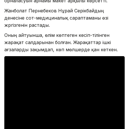
орналасуын арнайы макет арқылы көрсетті.
Жанболат Пернебеков Нұрай Серікбайдың
денесіне сот-медициналық сараптаманы өзі
жүргізгенін растады.
Оның айтуынша, өлім көптеген кесіп-тілінген
жарақат салдарынан болған. Жарақаттар ішкі
ағзаларды зақымдап, көп мөлшерде қан кеткен.