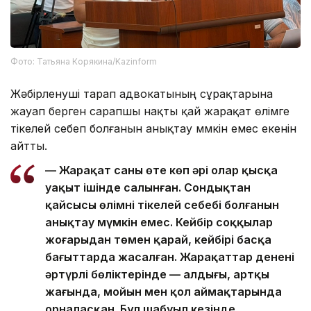
Фото: Татьяна Корякина/Kazinform
Жәбірленуші тарап адвокатының сұрақтарына
жауап берген сарапшы нақты қай жарақат өлімге
тікелей себеп болғанын анықтау мүмкін емес екенін
айтты.
— Жарақат саны өте көп әрі олар қысқа
уақыт ішінде салынған. Сондықтан
қайсысы өлімнің тікелей себебі болғанын
анықтау мүмкін емес. Кейбір соққылар
жоғарыдан төмен қарай, кейбірі басқа
бағыттарда жасалған. Жарақаттар дененің
әртүрлі бөліктерінде — алдыңғы, артқы
жағында, мойын мен қол аймақтарында
орналасқан. Бұл шабуыл кезінде