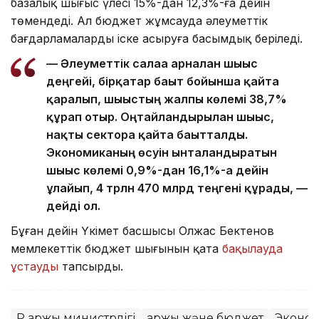
базалық шығыс үлесі 15%-дан 12,3%-ға дейін
төмендеді. Ал бюджет жұмсауда әлеуметтік
бағдарламаларды іске асыруға басымдық беріледі.
— Әлеуметтік салаға арналған шығыс
деңгейі, бірқатар бағыт бойынша қайта
қаралып, шығыстың жалпы көлемі 38,7%
құрап отыр. Оңтайландырылған шығыс,
нақты секторға қайта бағытталды.
Экономиканың өсуін ынталандыратын
шығыс көлемі 0,9%-дан 16,1%-ға дейін
ұлғайып, 4 трлн 470 млрд теңгені құрады, —
дейді ол.
Бұған дейін Үкімет басшысы Олжас Бектенов
мемлекеттік бюджет шығынын қатаң
бақылауда
ұстауды
тапсырды.
ҚР Қаржы министрлігі
Қаржы және бюджет
Эконо