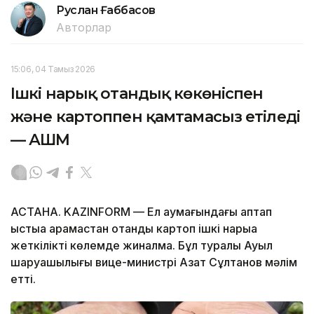
Руслан Ғаббасов
Авторлар
15:06, 04 Тамыз 2026
Ішкі нарық отандық көкөніспен
және картоппен қамтамасыз етіледі
— АШМ
АСТАНА. KAZINFORM — Ел аумағындағы аптап
ыстыққа қарамастан отандық картоп ішкі нарыққа
жеткілікті көлемде жиналмақ. Бұл туралы Ауыл
шаруашылығы вице-министрі Азат Сұлтанов мәлім
етті.