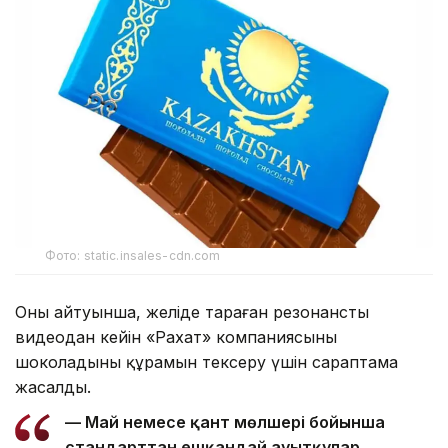
Фото: static.insales-cdn.com
Оның айтуынша, желіде тараған резонансты
видеодан кейін «Рахат» компаниясының
шоколадының құрамын тексеру үшін сараптама
жасалды.
— Май немесе қант мөлшері бойынша
стандарттан ешқандай ауытқулар