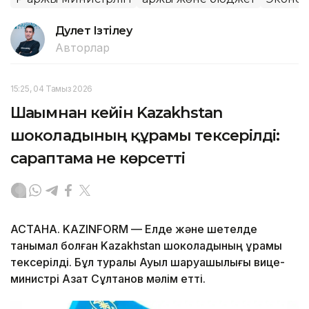
Дәулет Ізтілеу
Авторлар
15:25, 04 Тамыз 2026
Шағымнан кейін Kazakhstan
шоколадының құрамы тексерілді:
сараптама не көрсетті
АСТАНА. KAZINFORM — Елде және шетелде
танымал болған Kazakhstan шоколадының құрамы
тексерілді. Бұл туралы Ауыл шаруашылығы вице-
министрі Азат Сұлтанов мәлім етті.