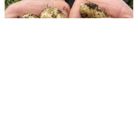
Фото: ҚР АШМ
Бүгін Үкіметте өткен баспасөз мәслихатында
жаздағы күн райы отандық көкөніс пен астық
шығымына қаншалықты әсер етуі мүмкін екені
сұралды.
— Негізгі көкөніс дақылдары суармалы
жерлерде өсіріледі, сондықтан жағдай