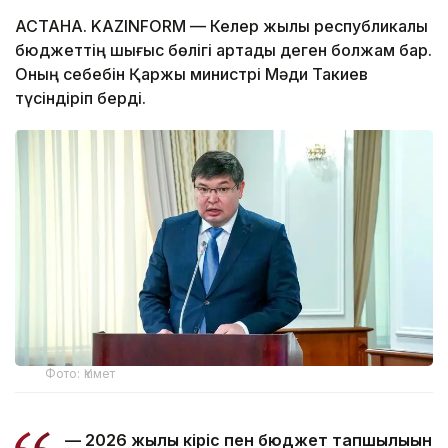
АСТАНА. KAZINFORM — Келер жылы республикалық
бюджеттің шығыс бөлігі артады деген болжам бар.
Оның себебін Қаржы министрі Мәди Такиев
түсіндіріп берді.
Фото: Үкімет
— 2026 жылғы кіріс пен бюджет тапшылығын