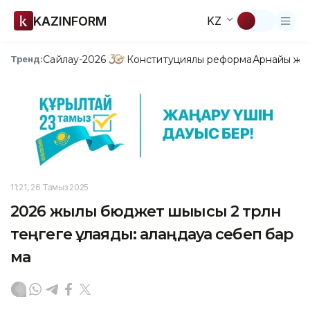
KAZINFORM
KZ
Сайлау-2026
Конституциялық реформа
Арнайы жо
Тренд:
11:21, 26 Тамыз 2025
2026 жылы бюджет шығысы 2 трлн
теңгеге ұлғаяды: алаңдауға себеп бар
ма