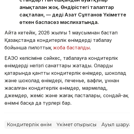
анықталған жоқ. Өндірістегі талаптар
сақталған, — деді Азат Сұлтанов Үкіметте
өткен баспасөз мәслихатында.
Айта кетейік, 2026 жылғы 1 маусымнан бастап
Қазақстанда кондитерлік өнімдерді таңбалау
бойынша пилоттық
жоба басталды
.
ЕАЭО келісіміне сәйкес, таңбалауға кондитерлік
өнімдердің негізгі санаттары жатады. Олардың
қатарында қантты кондитерлік өнімдер, шоколад
және шоколад өнімдері, печенье, вафли, ұннан
жасалған кондитерлік өнімдер, мармелад,
джемдер, жеміс және жаңғақ пасталары, сондай-ақ
өнімнің басқа да түрлері бар.
Кондитерлік өнім
Үкімет отырысы
Ауыл шаруа