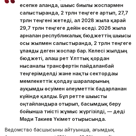
есепке алғанда, шығыс биылғы жоспармен
салыстырғанда, 2 трлн теңгеге артып, 27,7
трлн теңгені жетеді, ал 2028 жылға қарай
29,7 трлн теңгеге дейін өседі. 2026 жылға
арналған республикалық бюджеттің шығысы
осы жылмен салыстырғанда, 2 трлн теңгеге
ұлғаяды деген жоспар бар. Келесі жылдың
бюджеті, алғаш рет Ұлттық қордан
нысаналы трансфертін пайдаланбай
теңгерімделді және нақты сектордағы
мемлекеттік қолдау шараларының
ауқымды өсуімен әлеуметтік бағдарланған
күйінде қалды. Бұл ретте шығысты
оңтайландыра отырып, басымдық беру
бойынша тиісті жұмыс жүргізілді, — деді
Мәди Такиев Үкімет отырысында.
Ведомство басшысының айтуынша, ағымдық