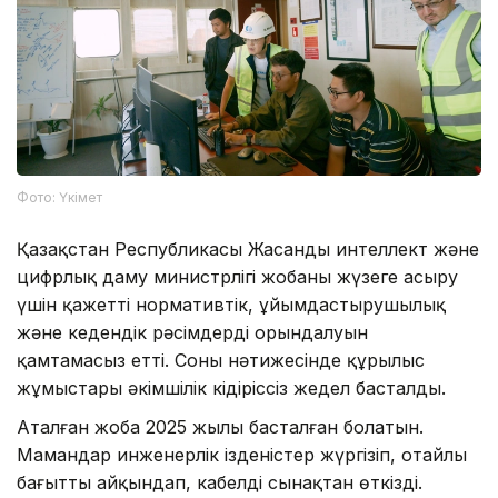
Фото: Үкімет
Қазақстан Республикасы Жасанды интеллект және
цифрлық даму министрлігі жобаны жүзеге асыру
үшін қажетті нормативтік, ұйымдастырушылық
және кедендік рәсімдердің орындалуын
қамтамасыз етті. Соның нәтижесінде құрылыс
жұмыстары әкімшілік кідіріссіз жедел басталды.
Аталған жоба 2025 жылы басталған болатын.
Мамандар инженерлік ізденістер жүргізіп, оңтайлы
бағытты айқындап, кабелді сынақтан өткізді.