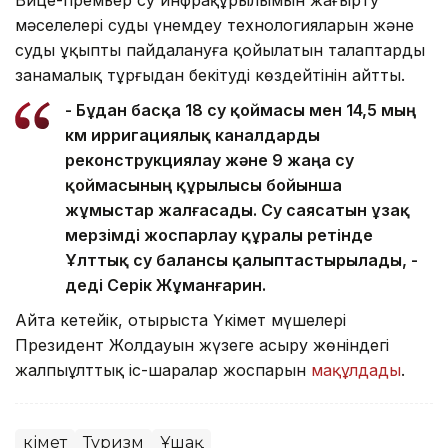
мәселелері суды үнемдеу технологияларын және
суды ұқыпты пайдалануға қойылатын талаптарды
заңнамалық тұрғыдан бекітуді көздейтінін айтты.
- Бұдан басқа 18 су қоймасы мен 14,5 мың
км ирригациялық каналдарды
реконструкциялау және 9 жаңа су
қоймасының құрылысы бойынша
жұмыстар жалғасады. Су саясатын ұзақ
мерзімді жоспарлау құралы ретінде
Ұлттық су балансы қалыптастырылады, -
деді Серік Жұманғарин.
Айта кетейік, отырыста Үкімет мүшелері
Президент Жолдауын жүзеге асыру жөніндегі
жалпыұлттық іс-шаралар жоспарын
мақұлдады
.
Үкімет
Туризм
Ұшақ