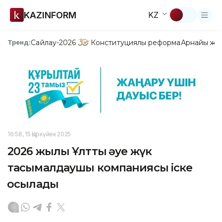
KAZINFORM
KZ
Сайлау-2026
Конституциялық реформа
Арнайы жо
Тренд:
16:58, 15 Қыркүйек 2025
2026 жылы Ұлттық әуе жүк
тасымалдаушы компаниясы іске
қосылады