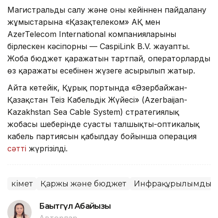
Магистральды салу және оны кейіннен пайдалану
жұмыстарына «Қазақтелеком» АҚ мен
AzerTelecom International компанияларының
бірлескен кәсіпорны — CaspiLink B.V. жауапты.
Жоба бюджет қаражатын тартпай, операторлардың
өз қаражаты есебінен жүзеге асырылып жатыр.
Айта кетейік, Құрық портында «Әзербайжан-
Қазақстан Теңіз Кабельдік Жүйесі» (Azerbaijan-
Kazakhstan Sea Cable System) стратегиялық
жобасы шеңберінде суасты талшықты-оптикалық
кабель партиясын қабылдау бойынша операция
сәтті
жүргізілді.
Үкімет
Қаржы және бюджет
Инфрақұрылымдық 
Бақытгүл Абайқызы