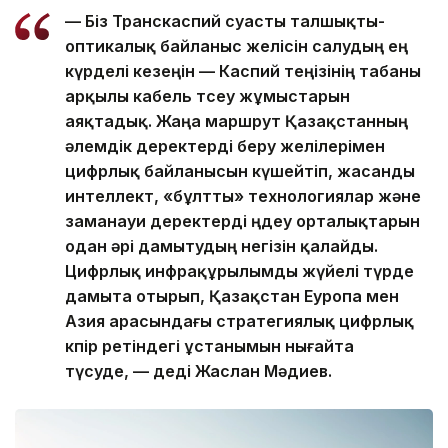
— Біз Транскаспий суасты талшықты-
оптикалық байланыс желісін салудың ең
күрделі кезеңін — Каспий теңізінің табаны
арқылы кабель төсеу жұмыстарын
аяқтадық. Жаңа маршрут Қазақстанның
әлемдік деректерді беру желілерімен
цифрлық байланысын күшейтіп, жасанды
интеллект, «бұлтты» технологиялар және
заманауи деректерді өңдеу орталықтарын
одан әрі дамытудың негізін қалайды.
Цифрлық инфрақұрылымды жүйелі түрде
дамыта отырып, Қазақстан Еуропа мен
Азия арасындағы стратегиялық цифрлық
көпір ретіндегі ұстанымын нығайта
түсуде, — деді Жаслан Мәдиев.