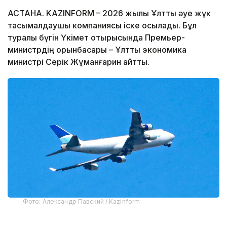
АСТАНА. KAZINFORM – 2026 жылы Ұлттық әуе жүк
тасымалдаушы компаниясы іске қосылады. Бұл
туралы бүгін Үкімет отырысында Премьер-
министрдің орынбасары – Ұлттық экономика
министрі Серік Жұманғарин айтты.
Фото: Александр Павский / Kazinform