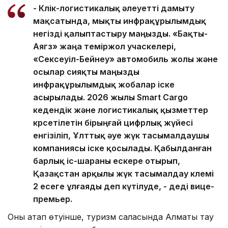
- Көлік-логистикалық әлеуетті дамыту
мақсатында, мықты инфрақұрылымдық
негізді қалыптастыру маңызды. «Бақты-
Аягөз» жаңа теміржол учаскелері,
«Сексеуіл-Бейнеу» автомобиль жолы және
осылар сияқты маңызды
инфрақұрылымдық жобалар іске
асырылады. 2026 жылы Smart Cargo
кедендік және логистикалық қызметтер
көрсетілетін бірыңғай цифрлық жүйесі
енгізіліп, Ұлттық әуе жүк тасымалдаушы
компаниясы іске қосылады. Қабылданған
барлық іс-шараны ескере отырып,
Қазақстан арқылы жүк тасымалдау көлемі
2 есеге ұлғаяды деп күтілуде, - деді вице-
премьер.
Оның атап өтуінше, туризм саласында Алматы тау