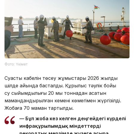
Фото: Үкімет
Суасты кабелін төсеу жұмыстары 2026 жылдың
шілде айында басталды. Құрылыс тәулік бойы
су сыйымдылығы 20 мың тоннадан асатын
мамандандырылған кеменің көмегімен жүргізілді.
Жобаға 70 маман тартылды.
— Бұл жоба кез келген деңгейдегі күрделі
инфрақұрылымдық міндеттерді
рекордтық мерзімде жүзеге асыра