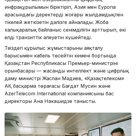
инфрақұрылымын біріктіріп, Азия мен Еуропа
арасындағы деректерді жоғары жылдамдықпен
тікелей жеткізетін дәлізге айналады. Жоба
халықаралық байланыс сенімділігін арттырып, екі
елдің транзиттік әлеуетін күшейтеді.
Теңіздегі құрылыс жұмыстарының аяқталу
барысымен кабель төсейтін кеменің бортында
Қазақстан Республикасы Премьер-министрінің
орынбасары — жасанды интеллект және цифрлық
даму министрі Жаслан Мәдиев, «Қазақтелеком»
АҚ басқарма төрағасы Бағдат Мусин және
AzerTelecom International компаниясының бас
директоры Ана Накашидзе танысты.