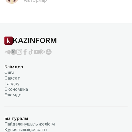
Авторлар
KAZINFORM
Бөлімдер
Оқиға
Саясат
Талдау
Экономика
Әлемде
Біз туралы
Пайдаланушылық келiciм
Құпиялылық саясаты