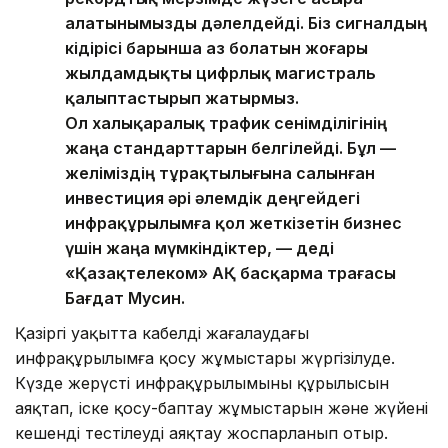
алатынымызды дәлелдейді. Біз сигналдың
кідірісі барынша аз болатын жоғары
жылдамдықты цифрлық магистраль
қалыптастырып жатырмыз.
Ол халықаралық трафик сенімділігінің
жаңа стандарттарын белгілейді. Бұл —
желіміздің тұрақтылығына салынған
инвестиция әрі әлемдік деңгейдегі
инфрақұрылымға қол жеткізетін бизнес
үшін жаңа мүмкіндіктер, — деді
«Қазақтелеком» АҚ басқарма төрағасы
Бағдат Мусин.
Қазіргі уақытта кабелді жағалаудағы
инфрақұрылымға қосу жұмыстары жүргізілуде.
Күзде жерүсті инфрақұрылымының құрылысын
аяқтап, іске қосу-баптау жұмыстарын және жүйені
кешенді тестілеуді аяқтау жоспарланып отыр.