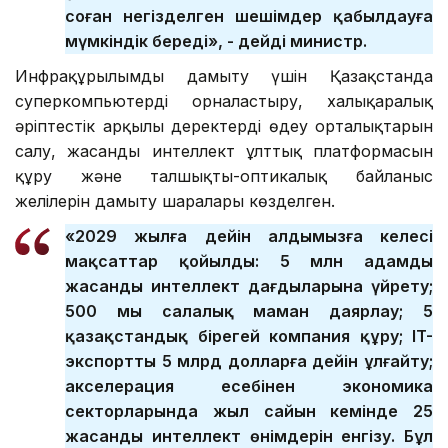
соған негізделген шешімдер қабылдауға
мүмкіндік береді», - дейді министр.
Инфрақұрылымды дамыту үшін Қазақстанда
суперкомпьютерді орналастыру, халықаралық
әріптестік арқылы деректерді өңдеу орталықтарын
салу, жасанды интеллект ұлттық платформасын
құру және талшықты-оптикалық байланыс
желілерін дамыту шаралары көзделген.
«2029 жылға дейін алдымызға келесі
мақсаттар қойылды: 5 млн адамды
жасанды интеллект дағдыларына үйрету;
500 мың салалық маман даярлау; 5
қазақстандық бірегей компания құру; IT-
экспортты 5 млрд долларға дейін ұлғайту;
акселерация есебінен экономика
секторларында жыл сайын кемінде 25
жасанды интеллект өнімдерін енгізу. Бұл