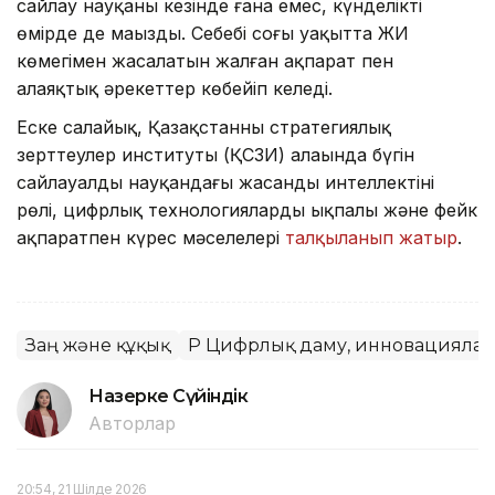
сайлау науқаны кезінде ғана емес, күнделікті
өмірде де маңызды. Себебі соңғы уақытта ЖИ
көмегімен жасалатын жалған ақпарат пен
алаяқтық әрекеттер көбейіп келеді.
Еске салайық, Қазақстанның стратегиялық
зерттеулер институты (ҚСЗИ) алаңында бүгін
сайлауалды науқандағы жасанды интеллектінің
рөлі, цифрлық технологиялардың ықпалы және фейк
ақпаратпен күрес мәселелері
талқыланып жатыр
.
Заң және құқық
ҚР Цифрлық даму, инновациялар
Назерке Сүйіндік
Авторлар
20:54, 21 Шілде 2026