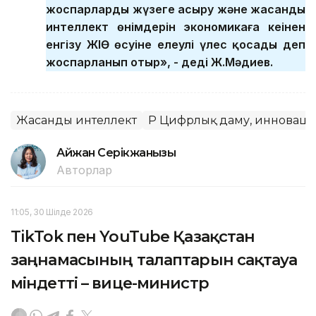
жоспарларды жүзеге асыру және жасанды
интеллект өнімдерін экономикаға кеңінен
енгізу ЖІӨ өсуіне елеулі үлес қосады деп
жоспарланып отыр», - деді Ж.Мәдиев.
Жасанды интеллект
ҚР Цифрлық даму, инноваци
Айжан Серікжанқызы
Авторлар
11:05, 30 Шілде 2026
TikTok пен YouTube Қазақстан
заңнамасының талаптарын сақтауға
міндетті – вице-министр