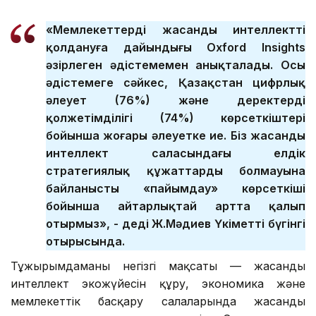
«Мемлекеттердің жасанды интеллектті
қолдануға дайындығы Oxford Insights
әзірлеген әдістемемен анықталады. Осы
әдістемеге сәйкес, Қазақстан цифрлық
әлеует (76%) және деректердің
қолжетімділігі (74%) көрсеткіштері
бойынша жоғары әлеуетке ие. Біз жасанды
интеллект саласындағы елдік
стратегиялық құжаттардың болмауына
байланысты «пайымдау» көрсеткіші
бойынша айтарлықтай артта қалып
отырмыз», - деді Ж.Мәдиев Үкіметтің бүгінгі
отырысында.
Тұжырымдаманың негізгі мақсаты — жасанды
интеллект экожүйесін құру, экономика және
мемлекеттік басқару салаларында жасанды