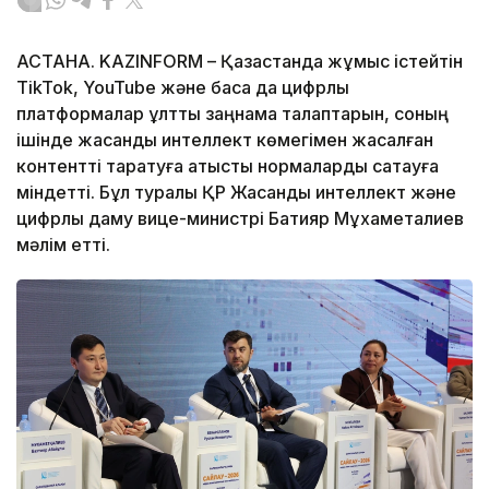
АСТАНА. KAZINFORM – Қазақстанда жұмыс істейтін
TikTok, YouTube және басқа да цифрлық
платформалар ұлттық заңнама талаптарын, соның
ішінде жасанды интеллект көмегімен жасалған
контентті таратуға қатысты нормаларды сақтауға
міндетті. Бұл туралы ҚР Жасанды интеллект және
цифрлық даму вице-министрі Бақтияр Мұхаметқалиев
мәлім етті.