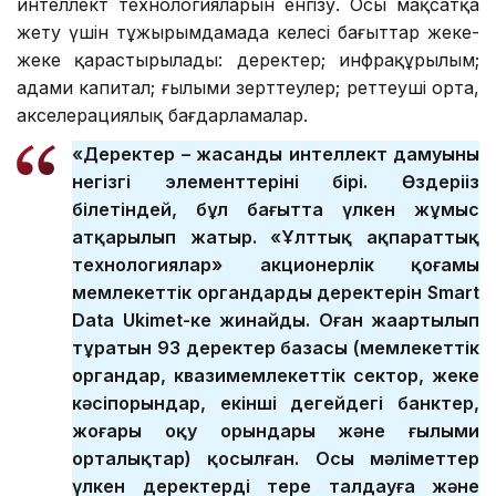
интеллект технологияларын енгізу. Осы мақсатқа
жету үшін тұжырымдамада келесі бағыттар жеке-
жеке қарастырылады: деректер; инфрақұрылым;
адами капитал; ғылыми зерттеулер; реттеуші орта,
акселерациялық бағдарламалар.
«Деректер – жасанды интеллект дамуының
негізгі элементтерінің бірі. Өздеріңіз
білетіндей, бұл бағытта үлкен жұмыс
атқарылып жатыр. «Ұлттық ақпараттық
технологиялар» акционерлік қоғамы
мемлекеттік органдардың деректерін Smart
Data Ukimet-ке жинайды. Оған жаңартылып
тұратын 93 деректер базасы (мемлекеттік
органдар, квазимемлекеттік сектор, жеке
кәсіпорындар, екінші деңгейдегі банктер,
жоғары оқу орындары және ғылыми
орталықтар) қосылған. Осы мәліметтер
үлкен деректерді терең талдауға және