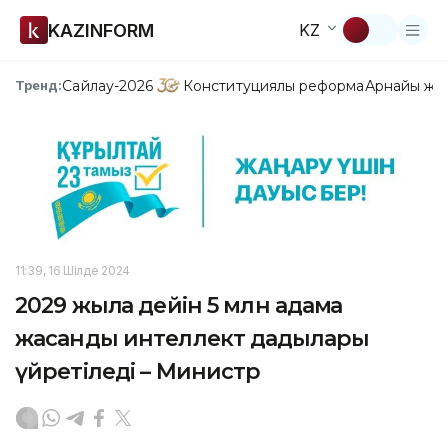
KAZINFORM
KZ
Сайлау-2026
Конституциялық реформа
Арнайы жо
Тренд:
11:39, 16 Шілде 2024
2029 жылға дейін 5 млн адамға
жасанды интеллект дағдылары
үйретіледі – Министр