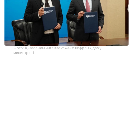
Фото: ҚР Жасанды интеллект және цифрлық даму
министрлігі
ҚР Жасанды интеллект және цифрлық даму
министрлігі баспасөз қызметінің хабарлауынша,
Network School бүкіл әлемнен кәсіпкерлерді,
инженерлерді, зерттеушілер мен инвесторларды
біріктіреді, ал оның негізін қалаушы Баладжи
Шринивасан - Кремний алқабының ең танымал
технологиялық кәсіпкерлерінің бірі, Coinbase
компаниясының бұрынғы CTO-сы және жүздеген
технологиялық компаниялардың инвесторы.