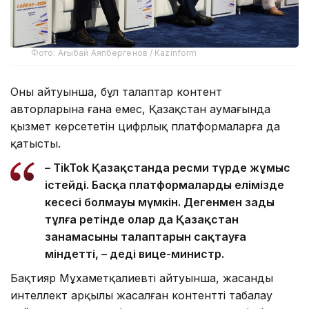
Фото: Ағыбай Аяпбергенов / Kazinform
Оның айтуынша, бұл талаптар контент
авторларына ғана емес, Қазақстан аумағында
қызмет көрсететін цифрлық платформаларға да
қатысты.
– TikTok Қазақстанда ресми түрде жұмыс
істейді. Басқа платформалардың елімізде
кеңсесі болмауы мүмкін. Дегенмен заңды
тұлға ретінде олар да Қазақстан
заңнамасының талаптарын сақтауға
міндетті, – деді вице-министр.
Бақтияр Мұхаметқалиевтің айтуынша, жасанды
интеллект арқылы жасалған контентті таңбалау