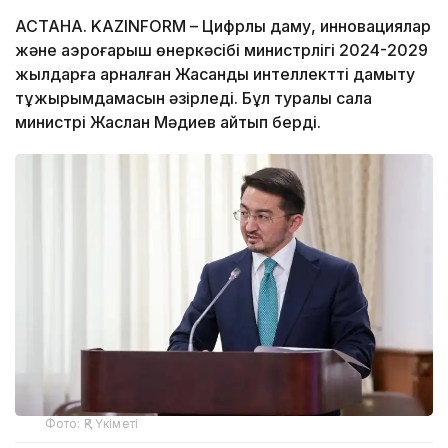
АСТАНА. KAZINFORM – Цифрлық даму, инновациялар
және аэроғарыш өнеркәсібі министрлігі 2024-2029
жылдарға арналған Жасанды интеллектті дамыту
тұжырымдамасын әзірледі. Бұл туралы сала
министрі Жаслан Мәдиев айтып берді.
Фото: ҚР Үкіметі