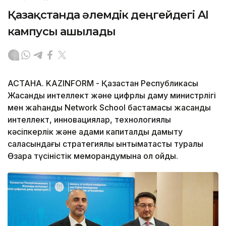
Қазақстанда әлемдік деңгейдегі AI
кампусы ашылады
АСТАНА. KAZINFORM - Қазақстан Республикасы
Жасанды интеллект және цифрлық даму министрлігі
мен жаһандық Network School бастамасы жасанды
интеллект, инновациялар, технологиялық
кәсіпкерлік және адами капиталды дамыту
саласындағы стратегиялық ынтымақтастық туралы
Өзара түсіністік меморандумына қол қойды.