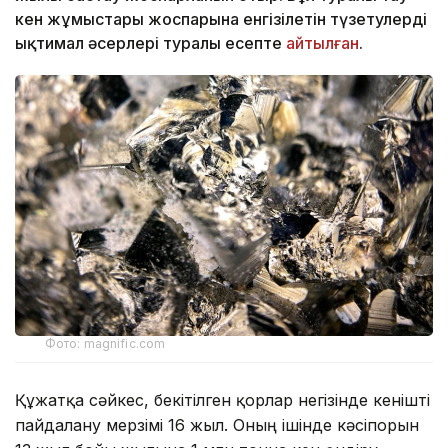
кен жұмыстары жоспарына енгізілетін түзетулердің
ықтимал әсерлері туралы есепте
айтылған
.
Фото: magnific.com
Құжатқа сәйкес, бекітілген қорлар негізінде кенішті
пайдалану мерзімі 16 жыл. Оның ішінде кәсіпорын