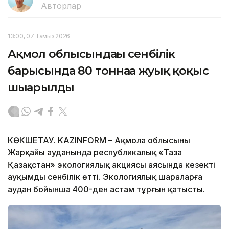
Авторлар
13:00, 07 Тамыз 2026
Ақмол облысындағы сенбілік
барысында 80 тоннаға жуық қоқыс
шығарылды
КӨКШЕТАУ. KAZINFORM – Ақмола облысының
Жарқайың ауданында республикалық «Таза
Қазақстан» экологиялық акциясы аясында кезекті
ауқымды сенбілік өтті. Экологиялық шараларға
аудан бойынша 400-ден астам тұрғын қатысты.