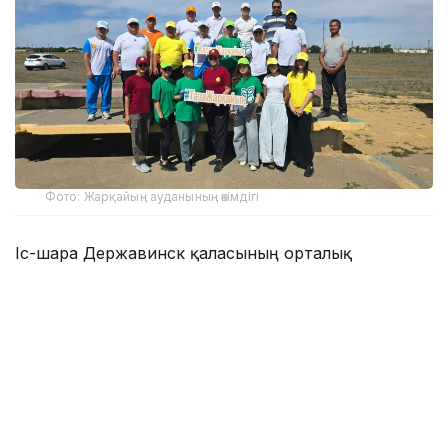
Фото: Жарқайың ауданының әкімдігі
Іс-шара Державинск қаласының орталық
алаңында салтанатты түрде ашылды. Одан кейін
қатысушылар орталық саябақтағы амфитеатрға
жиналып, «Туған жерге тағзым – ортадан
басталады» атты экологиялық квестке қатысты.
Интерактивті бағдарлама барысында қоршаған
ортаны қорғау, экологиялық мәдениетті
қалыптастыру, елді мекендердің тазалығы мен