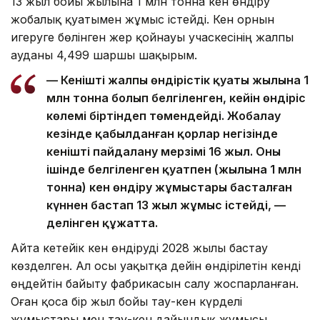
13 жыл бойы жылына 1 млн тонна кен өндіру
жобалық қуатымен жұмыс істейді. Кен орнын
игеруге бөлінген жер қойнауы учаскесінің жалпы
ауданы 4,499 шаршы шақырым.
— Кеніштің жалпы өндірістік қуаты жылына 1
млн тонна болып белгіленген, кейін өндіріс
көлемі біртіндеп төмендейді. Жобалау
кезінде қабылданған қорлар негізінде
кеніштің пайдалану мерзімі 16 жыл. Оның
ішінде белгіленген қуатпен (жылына 1 млн
тонна) кен өндіру жұмыстары басталған
күннен бастап 13 жыл жұмыс істейді, —
делінген құжатта.
Айта кетейік кен өндіруді 2028 жылы бастау
көзделген. Ал осы уақытқа дейін өндірілетін кенді
өңдейтін байыту фабрикасын салу жоспарланған.
Оған қоса бір жыл бойы тау-кен күрделі
жұмыстары мен тау-кен дайындық жұмысы