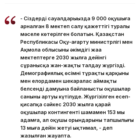
- Сіздердің сауалдарыңызда 9 000 оқушыға
арналған 8 мектеп салу қажеттігі туралы
мәселе көтерілген болатын. Қазақстан
Республикасы Оқу-ағарту министрлігі мен
Ақмола облысының әкімдігі жаңа
мектептерге 2030 жылға дейінгі
сұранысқа жан-жақты талдау жүргізді.
Демографиялық өсімнің тұрақты қарқыны
мен елордамен шекаралас аймақтың
белсенді дамуына байланысты оқушылар
санының артуы күтілуде. Жүргізілген есеп-
қисапқа сәйкес 2030 жылға қарай
оқушылар контингенті шамамен 153 мың
адамға, ал оқушы орындарының тапшылығы
13 мыңға дейін жетуі ықтимал, - деп
жазылған жауапта.