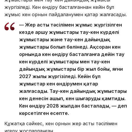
жүргізіледі. Кен өндіру басталғаннан кейін бұл
жұмыс кен орнын пайдаланумен қатар жалғасады.
— Жер асты тәсілімен жұмыс жүргізілген
кезде аршу жұмыстары тау-кен күрделі
жұмыстары және тау-кен дайындық
жұмыстары болып бөлінеді. Ақсоран кен
орнында кен өндіру басталғанға дейін тау
кен күрделі жұмыстары мен тау-кен
дайындық жұмыстары бір жыл бойы, яғни
2027 жылы жүргізіледі. Кейін бұл
жұмыстар кен өндірумен қатар
жалғасады. Тау-кен дайындық жұмыстары
кен денесін ашып, кен шығаруды қамтиды.
Кен өндіру 2028 жылдан басталады, — деп
көрсетілген есепте.
Құжатқа сәйкес, кен орнын жер асты тәсілімен
игеру жоспарланған.