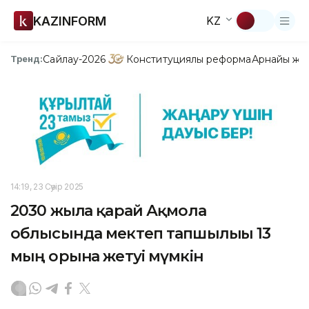
KAZINFORM
KZ
Сайлау-2026
Конституциялық реформа
Арнайы жо
Тренд:
14:19, 23 Сәуір 2025
2030 жылға қарай Ақмола
облысында мектеп тапшылығы 13
мың орынға жетуі мүмкін