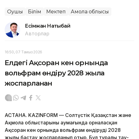
Оқушы
Білім
Мектеп
Ақмола облысы
Есімжан Нақтыбай
Авторлар
16:50, 07 Тамыз 2026
Елдегі Ақсоран кен орнында
вольфрам өндіру 2028 жылға
жоспарланған
АСТАНА. KAZINFORM — Солтүстік Қазақстан және
Ақмола облыстарының аумағында орналасқан
Ақсоран кен орнында вольфрам өндіруді 2028
жылы бастау жоспарланып отыр. Бұл туралы тау-