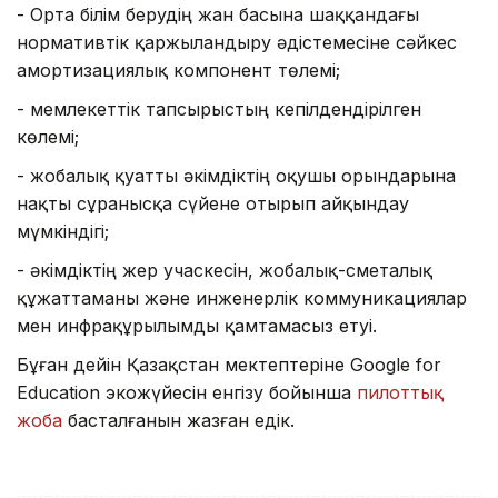
- Орта білім берудің жан басына шаққандағы
нормативтік қаржыландыру әдістемесіне сәйкес
амортизациялық компонент төлемі;
- мемлекеттік тапсырыстың кепілдендірілген
көлемі;
- жобалық қуатты әкімдіктің оқушы орындарына
нақты сұранысқа сүйене отырып айқындау
мүмкіндігі;
- әкімдіктің жер учаскесін, жобалық-сметалық
құжаттаманы және инженерлік коммуникациялар
мен инфрақұрылымды қамтамасыз етуі.
Бұған дейін Қазақстан мектептеріне Google for
Education экожүйесін енгізу бойынша
пилоттық
жоба
басталғанын жазған едік.