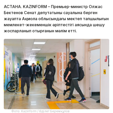
АСТАНА. KAZINFORM – Премьер-министр Олжас
Бектенов Сенат депутатының сауалына берген
жауапта Ақмола облысындағы мектеп тапшылығын
мемлекет-жекеменшік әріптестігі аясында шешу
жоспарланып отырғанын мәлім етті.
Фото: Kazinform / Әділет Беремқұлов