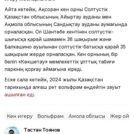
Айта кетейік, Ақсоран кен орны Солтүстік
Қазақстан облысының Айыртау ауданы мен
Ақмола облысының Сандықтау ауданы аумағында
орналасқан. Ол Шантөбе кентінен солтүстік-
шығысқа қарай шамамен 38 шақырым және
Балкашино ауылынан солтүстік-батысқа қарай 35
шақырым жерде орналасқан. Кен орнының бір
бөлігі «Көкшетау» мемлекеттік ұлттық табиғи
паркінің қорғау аймағына кіреді.
Еске сала кетейік, 2024 жылы Қазақстан
тарихында алғаш рет вольфрам өңдейтін зауыт
ашылған еді
.
Кен игеру
Вольфрам
Ақмола облысы
Жер қойн
Тастан Тоянов