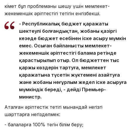
Үкімет бұл проблеманы шешу үшін мемлекет-
жекеменшік әріптестігі тетігін енгізбекші.
- Республикалық бюджет қаражаты
шектеулі болғандықтан, жобаны қазіргі
кезеңде бюджет есебінен іске асыру мүмкін
емес. Осыған байланысты мемлекет-
жекеменшік әріптестігі балама ретінде
қарастырылып отыр. Ол бюджеттен тыс
қаржы көздерін тартуға, мемлекет
қаражатына түсетін жүктемені азайтуға
және жобаны неғұрлым жедел іске асыруға
мүмкіндік береді, - дейді Премьер-
министр.
Аталған әріптестік тетігі мынандай негізгі
шарттарға негізделмек:
- балаларға 100% тегін білім беру;