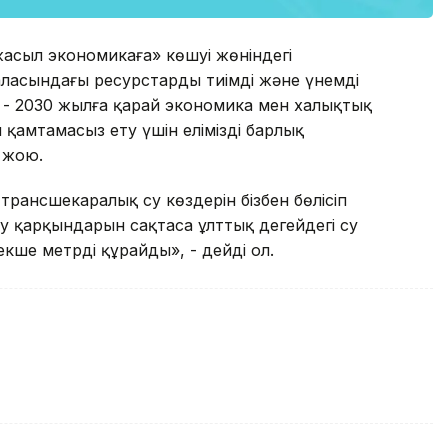
жасыл экономикаға» көшуі жөніндегі
асындағы ресурстарды тиімді және үнемді
 - 2030 жылға қарай экономика мен халықтық
 қамтамасыз ету үшін еліміздің барлық
 жою.
трансшекаралық су көздерін бізбен бөлісіп
у қарқындарын сақтаса ұлттық деңгейдегі су
кше метрді құрайды», - дейді ол.