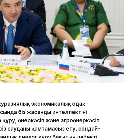
 Еуразиялық экономикалық одақ
сында біз жасанды интеллектіні
құру, өнеркәсіп және агроөнеркәсіп
сіз сауданы қамтамасыз ету, сондай-
андық диалог құру бағытын дәйекті