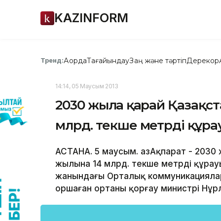
KAZINFORM
Ақорда
Тағайындау
Заң және тәртіп
Дерекқор
Тренд:
14:14, 05 Маусым 2013
2030 жылға қарай Қазақс
млрд. текше метрді құра
АСТАНА. 5 маусым. ҚазАқпарат - 2030
жылына 14 млрд. текше метрді құрауы 
жанындағы Орталық коммуникациялар
Қоршаған ортаны қорғау министрі Нұрл