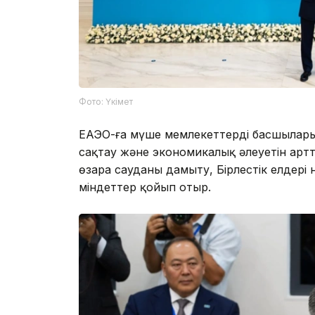
Фото: Үкімет
ЕАЭО-ға мүше мемлекеттердің басшылар
сақтау және экономикалық әлеуетін артт
өзара сауданы дамыту, Бірлестік елдері
міндеттер қойып отыр.