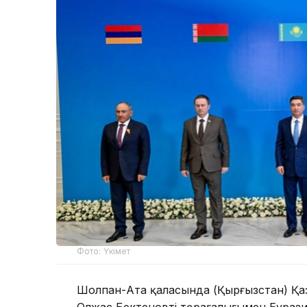
Фото: Үкімет
Шолпан-Ата қаласында (Қырғызстан) Қа
Олжас Бектеновтің төрағалығымен Еурази