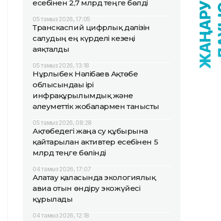
есебінен 2,7 млрд теңге бөлді
05 тамыз 2026, 17:05
Транскаспий цифрлық дәлізін
салудың ең күрделі кезеңі
аяқталды
05 тамыз 2026, 13:18
Нұрлыбек Нәлібаев Ақтөбе
облысындағы ірі
инфрақұрылымдық және
әлеуметтік жобалармен танысты
05 тамыз 2026, 08:28
Ақтөбедегі жаңа су құбырына
қайтарылған активтер есебінен 5
млрд теңге бөлінді
04 тамыз 2026, 17:07
Алатау қаласында экологиялық
авиа отын өндіру экожүйесі
құрылады
04 тамыз 2026, 12:18