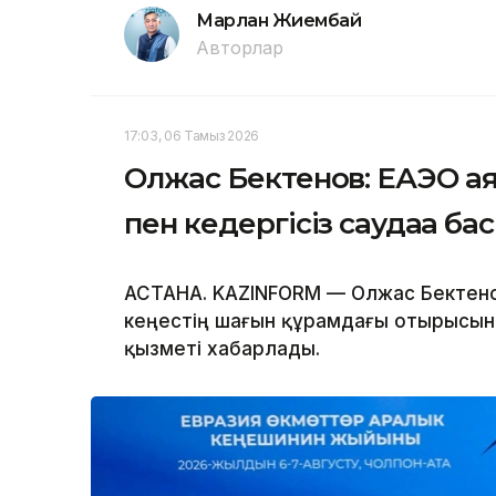
Марлан Жиембай
Авторлар
17:03, 06 Тамыз 2026
Олжас Бектенов: ЕАЭО а
пен кедергісіз саудаға б
АСТАНА. KAZINFORM — Олжас Бектено
кеңестің шағын құрамдағы отырысына
қызметі хабарлады.