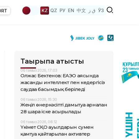
KZ
QZ
РУ
EN
中文
ق ز
ЎЗ
ORT
Тақырыпқа қатысты
06 тамыз 2026, 17:03
Олжас Бектенов: ЕАЭО аясында
жасанды интеллект пен кедергісіз
саудаға басымдық беріледі
06 тамыз 2026, 15:30
Жеңіл өнеркәсіпті дамытуға арналған
28 шара іске асырылады
06 тамыз 2026, 08:12
Үкімет СҚО ауылдарын сумен
қамтуға қайтарылған активтер