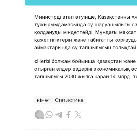
Министрдің атап өтуінше, Қазақстанның «
тұжырымдамасында су шаруашылығы сал
қолдануды міндеттейді. Мұндағы мақсат
қажеттіліктерін және табиғатты қорғауды
аймақтарында су тапшылығын толықтай
«Негізі болжам бойынша Қазақстан және 
отырған елдер өздерінің экономикалық өс
тапшылығы 2030 жылға қарай 14 млрд. те
Үкімет
Статистика