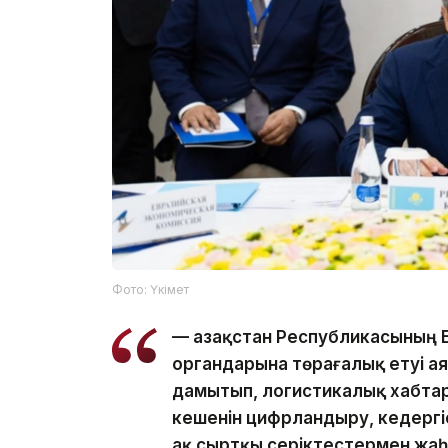
Фото: Үкімет
— Қазақстан Республикасының
органдарына төрағалық етуі ая
дамытып, логистикалық хабтар 
кешенін цифрландыру, кедергі
ақ сыртқы серіктестермен жаһ