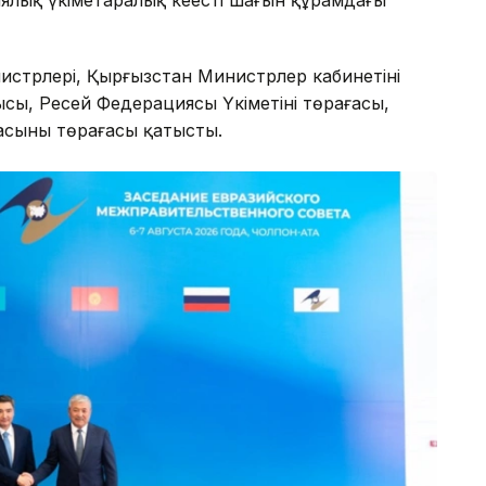
стрлері, Қырғызстан Министрлер кабинетінің
ысы, Ресей Федерациясы Үкіметінің төрағасы,
сының төрағасы қатысты.