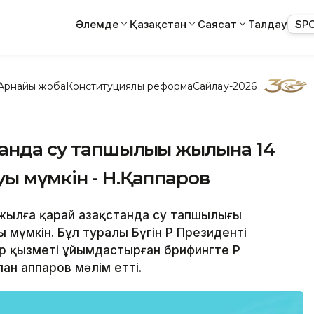
Әлемде
Қазақстан
Саясат
Талдау
SP
Арнайы жоба
Конституциялық реформа
Сайлау-2026
танда су тапшылығы жылына 14
уы мүмкін - Н.Қаппаров
 жылға қарай Қазақстанда су тапшылығы
мүмкін. Бұл туралы Бүгін ҚР Президенті
 қызметі ұйымдастырған брифингте ҚР
ан Қаппаров мәлім етті.