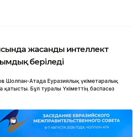
ясында жасанды интеллект
асымдық беріледі
в Шолпан-Атада Еуразиялық үкіметаралық
 қатысты. Бұл туралы Үкіметтің баспасөз