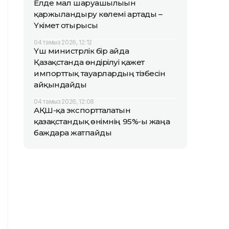
Елде мал шаруашылығын
қаржыландыру көлемі артады –
Үкімет отырысы
04 тамыз 2026, 12:12
Үш министрлік бір айда
Қазақстанда өндірілуі қажет
импорттық тауарлардың тізбесін
айқындайды
04 тамыз 2026, 12:08
АҚШ-қа экспортталатын
қазақстандық өнімнің 95%-ы жаңа
баждарға жатпайды