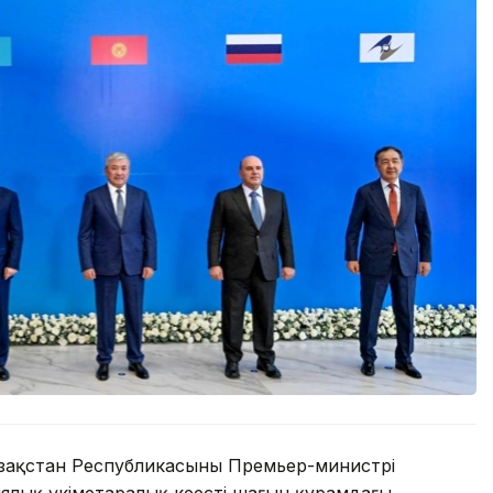
зақстан Республикасының Премьер-министрі
ялық үкіметаралық кеңестің шағын құрамдағы