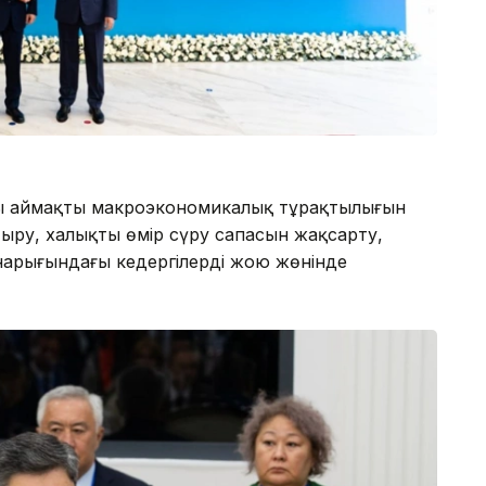
ы аймақтың макроэкономикалық тұрақтылығын
ыру, халықтың өмір сүру сапасын жақсарту,
 нарығындағы кедергілерді жою жөнінде