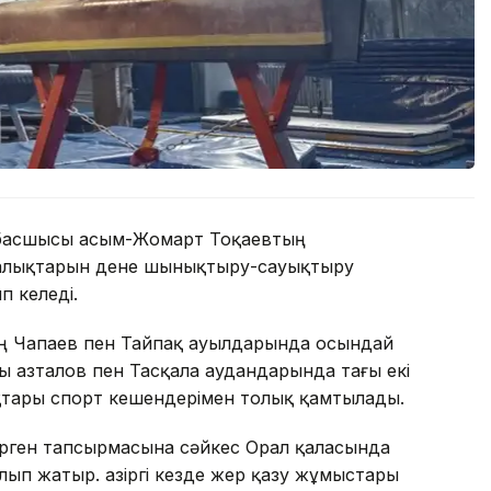
басшысы Қасым-Жомарт Тоқаевтың
талықтарын дене шынықтыру-сауықтыру
 келеді.
ң Чапаев пен Тайпақ ауылдарында осындай
ы Қазталов пен Тасқала аудандарында тағы екі
қтары спорт кешендерімен толық қамтылады.
ерген тапсырмасына сәйкес Орал қаласында
ып жатыр. Қазіргі кезде жер қазу жұмыстары