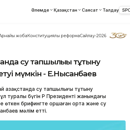
Әлемде
Қазақстан
Саясат
Талдау
SP
Арнайы жоба
Конституциялық реформа
Сайлау-2026
танда су тапшылығы тұтыну
туі мүмкін - Е.Нысанбаев
ай Қазақстанда су тапшылығы тұтыну
Бұл туралы бүгін ҚР Президенті жанындағы
 өткен брифингте Қоршаған орта және су
нбаев мәлім етті.