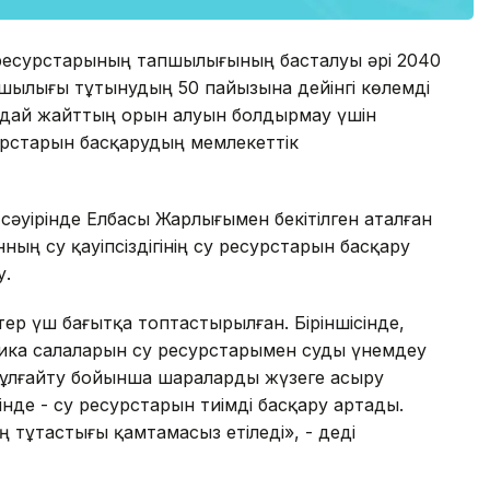
у ресурстарының тапшылығының басталуы әрі 2040
шылығы тұтынудың 50 пайызына дейінгі көлемді
ндай жайттың орын алуын болдырмау үшін
есурстарын басқарудың мемлекеттік
әуірінде Елбасы Жарлығымен бекітілген аталған
нның су қауіпсіздігінің су ресурстарын басқару
у.
тер үш бағытқа топтастырылған. Біріншісінде,
ика салаларын су ресурстарымен суды үнемдеу
 ұлғайту бойынша шараларды жүзеге асыру
сінде - су ресурстарын тиімді басқару артады.
 тұтастығы қамтамасыз етіледі», - деді