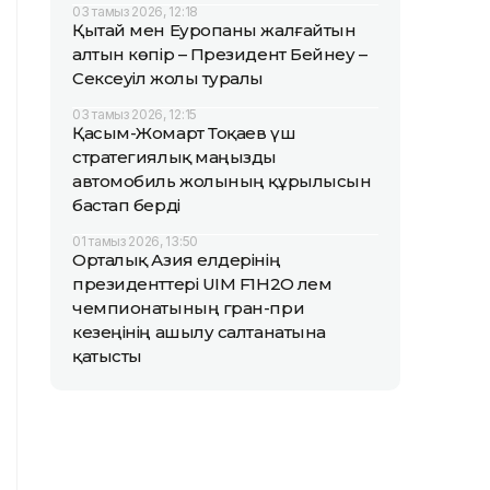
03 тамыз 2026, 12:18
Қытай мен Еуропаны жалғайтын
алтын көпір – Президент Бейнеу –
Сексеуіл жолы туралы
03 тамыз 2026, 12:15
Қасым-Жомарт Тоқаев үш
стратегиялық маңызды
автомобиль жолының құрылысын
бастап берді
01 тамыз 2026, 13:50
Орталық Азия елдерінің
президенттері UIM F1H2O әлем
чемпионатының гран-при
кезеңінің ашылу салтанатына
қатысты