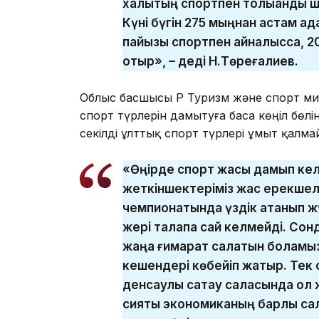
халықтың спортпен толыққанды 
Күні бүгін 275 мыңнан астам а
пайызы спортпен айналысса, 20
отыр», – деді Н.Төреғалиев.
Облыс басшысы ҚР Туризм және спорт ми
спорт түрлерін дамытуға баса көңіл бөлін
секілді ұлттық спорт түрлері ұмыт қалма
«Өңірде спорт жақсы дамып кел
жеткіншектеріміз жас ерекшелі
чемпионатында үздік атанып ж
жері талапқа сай келмейді. Сон
жаңа ғимарат салатын боламы
кешендері көбейіп жатыр. Тек с
денсаулық сақтау саласында қол
сияқты экономиканың барлық с