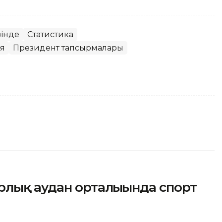
зінде
Статистика
я
Президент тапсырмалары
рлық аудан орталығында спорт