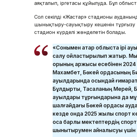
аяқталып, іргетасы құйылуда. Бұл облыста
Сол секілді «Жастар» стадионы ауданынд
шынықтыру-сауықтыру кешенін тұрғызу 
стадион күрделі жөнделетін болады.
«Сонымен қатар облыста ірі а
салу ойластырылып жатыр. Мыса
қорының қаржысы есебінен 202
Махамбет, Бөкей ордасының Би
ауылдарында осындай ғимарат
Бұлдырты, Тасқаланың Мерей, Б
ауылдары тұрғындарына да мұ
шалғайдағы Бөкей ордасы ауд
кезде онда 2025 жылы спорт к
қоса барлық мектептердің спор
шынықтырумен айналысуы үшін а