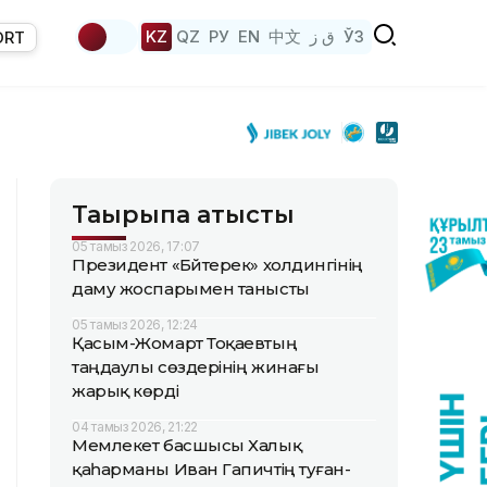
KZ
QZ
РУ
EN
中文
ق ز
ЎЗ
ORT
Тақырыпқа қатысты
05 тамыз 2026, 17:07
Президент «Бәйтерек» холдингінің
даму жоспарымен танысты
05 тамыз 2026, 12:24
Қасым-Жомарт Тоқаевтың
таңдаулы сөздерінің жинағы
жарық көрді
04 тамыз 2026, 21:22
Мемлекет басшысы Халық
қаһарманы Иван Гапичтің туған-