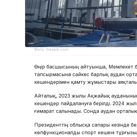
Фото: freepik.com
Өңір басшысының айтуынша, Мемлекет 
тапсырмасына сәйкес барлық аудан ор
кешендерімен қамту жұмыстары аяқталып
Айталық, 2023 жылы Ақжайық ауданыны
кешендер пайдалануға берілді. 2024 жыл
ғимарат салынады. Сонда аудан орталы
Президенттің облысқа сапары кезінде б
көпфункционалды спорт кешені тұрғызыл