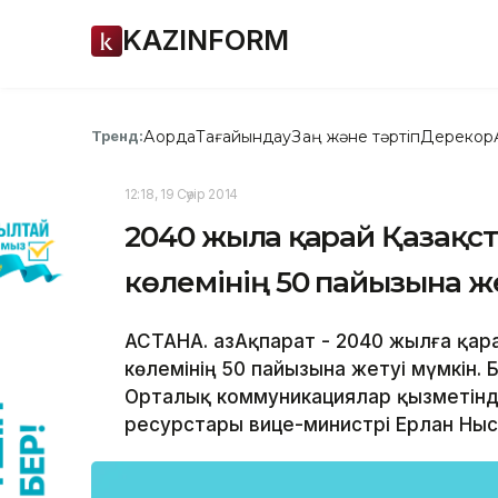
KAZINFORM
Ақорда
Тағайындау
Заң және тәртіп
Дерекқор
Тренд:
12:18, 19 Сәуір 2014
2040 жылға қарай Қазақс
көлемінің 50 пайызына же
АСТАНА. ҚазАқпарат - 2040 жылға қар
көлемінің 50 пайызына жетуі мүмкін. 
Орталық коммуникациялар қызметінде
ресурстары вице-министрі Ерлан Ныса