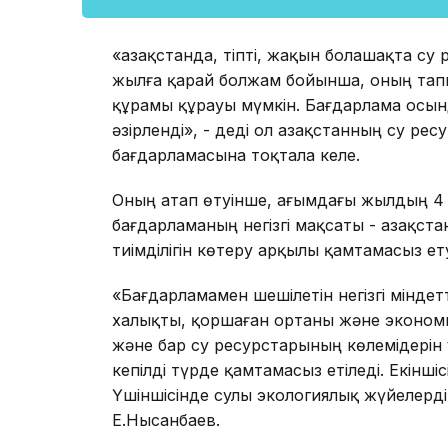
«Қазақстанда, тіпті, жақын болашақта с
жылға қарай болжам бойынша, оның тап
құрамы құрауы мүмкін. Бағдарлама осы
әзірленді», - деді ол Қазақстанның су р
бағдарламасына тоқтала келе.
Оның атап өтуінше, ағымдағы жылдың 4 с
бағдарламаның негізгі мақсаты - Қазақста
тиімділігін көтеру арқылы қамтамасыз ет
«Бағдарламамен шешілетін негізгі міндет
халықты, қоршаған ортаны және эконом
және бар су ресурстарының көлемідерін
кепілді түрде қамтамасыз етіледі. Екінші
Үшіншісінде сулы экологиялық жүйелердің
Е.Нысанбаев.