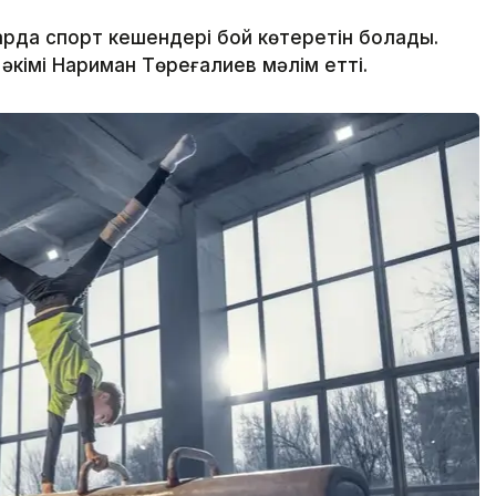
арда спорт кешендері бой көтеретін болады.
 әкімі Нариман Төреғалиев мәлім етті.