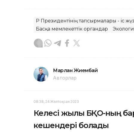
ҚР Президентінің тапсырмалары - іс жү
Басқа мемлекеттік органдар
Экологи
Марлан Жиембай
Авторлар
08:38, 24 Желтоқсан 2023
Келесі жылы БҚО-ның ба
кешендері болады