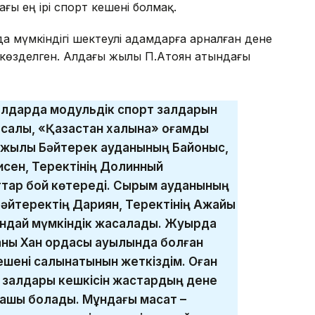
ғы ең ірі спорт кешені болмақ.
а мүмкіндігі шектеулі адамдарға арналған дене
көзделген. Алдағы жылы П.Атоян атындағы
уылдарда модульдік спорт залдарын
лы, «Қазақстан халқына» қоғамдық
4 жылы Бәйтерек ауданының Байқоныс,
сен, Теректінің Долинный
тар бой көтереді. Сырым ауданының
әйтеректің Дариян, Теректінің Ақжайық
ндай мүмкіндік жасалады. Жуырда
аны Хан ордасы ауылында болған
ешені салынатынын жеткіздім. Оған
т залдары кешкісін жастардың дене
шық болады. Мұндағы мақсат –