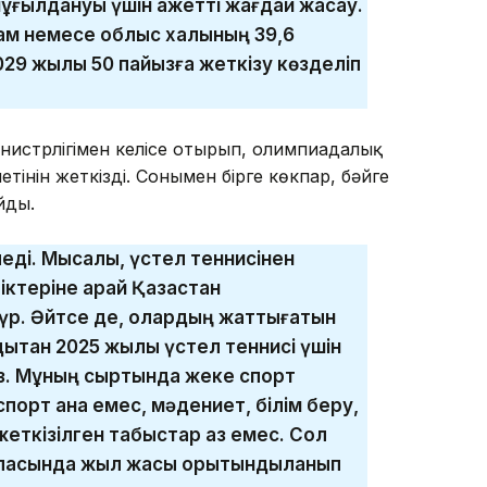
шұғылдануы үшін қажетті жағдай жасау.
дам немесе облыс халқының 39,6
29 жылы 50 пайызға жеткізу көзделіп
нистрлігімен келісе отырып, олимпиадалық
етінін жеткізді. Сонымен бірге көкпар, бәйге
йды.
еді. Мысалы, үстел теннисінен
ктеріне қарай Қазақстан
үр. Әйтсе де, олардың жаттығатын
дықтан 2025 жылы үстел теннисі үшін
з. Мұның сыртында жеке спорт
порт қана емес, мәдениет, білім беру,
 жеткізілген табыстар аз емес. Сол
аласында жыл жақсы қорытындыланып