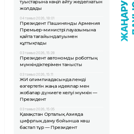
туыстарына көңіл айту жеделхатын
жолдады
04 тамыз 2026, 18:01
Президент Пашинянды Армения
Премьер-министрі лауазымына
қайта тағайындалуымен
құттықтады
03 тамыз 2026, 15:28
Президент автономды роботтың
мүмкіндіктерімен танысты
03 тамыз 2026, 15:11
ЖИ олимпиадасында әлемді
өзгертетін жаңа идеялар мен
жобалар дүниеге келуі мүмкін —
Президент
03 тамыз 2026, 15:05
Қазақстан Орталық Азияда
цифрлық даму бойынша көш
бастап тұр — Президент