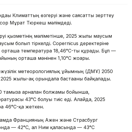
дағы Климаттың өзгеруі және саясатты зерттеу
сор Мұрат Тюркеш мәлімдеді.
уі қызметінің мәліметінше, 2025 жылғы маусым
усым болып тіркелді. Copernicus деректеріне
ы орташа температура 18,46°C-ты құрады. Бұл —
йының орташа мәнінен 1,10°C жоғары.
ежүзілік метеорологиялық ұйымның (ДМҰ) 2050
 2025 жылы-ақ орындала бастағаны байқалады.
 тамызға арналған болжамы бойынша,
атурасы 43°C болуы тиіс еді. Алайда, 2025
а 46°C-қа жеткен.
жамда Францияның Ажен және Страсбург
онда — 42°C, ал Ним қаласында — 43°C