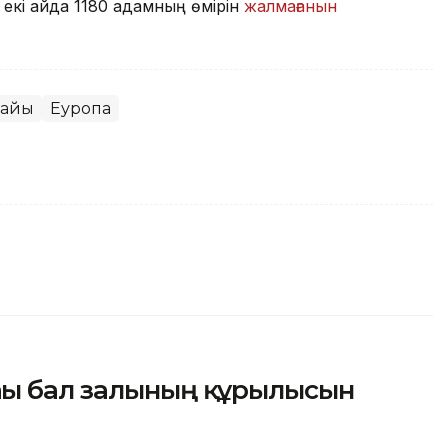
 екі айда 1180 адамның өмірін
жалмағанын
райы
Еуропа
ғы бал залының құрылысын