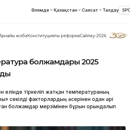
Әлемде
Қазақстан
Саясат
Талдау
SP
Арнайы жоба
Конституциялық реформа
Сайлау-2026
пература болжамдары 2025
ады
ен елінде тіркеліп жатқан температураның
ры» секілді факторлардың әсерінен одан әрі
лған болжамдар мерзімінен бұрын орындалып