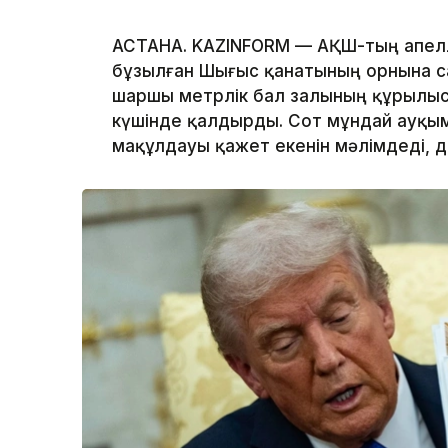
АСТАНА. KAZINFORM — АҚШ-тың апелл
бұзылған Шығыс қанатының орнына с
шаршы метрлік бал залының құрылы
күшінде қалдырды. Сот мұндай ауқым
мақұлдауы қажет екенін мәлімдеді, 