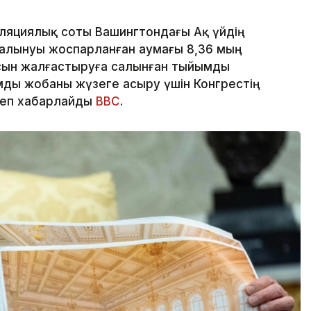
яциялық соты Вашингтондағы Ақ үйдің
алынуы жоспарланған аумағы 8,36 мың
сын жалғастыруға салынған тыйымды
ды жобаны жүзеге асыру үшін Конгрестің
деп хабарлайды
BBC
.