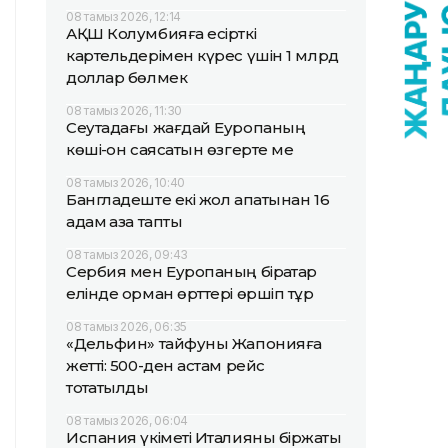
08 тамыз 2026, 12:14
АҚШ Колумбияға есірткі
картельдерімен күрес үшін 1 млрд
доллар бөлмек
08 тамыз 2026, 11:30
Сеутадағы жағдай Еуропаның
көші-қон саясатын өзгерте ме
08 тамыз 2026, 10:40
Бангладеште екі жол апатынан 16
адам қаза тапты
08 тамыз 2026, 09:43
Сербия мен Еуропаның бірқатар
елінде орман өрттері өршіп тұр
08 тамыз 2026, 06:35
«Дельфин» тайфуны Жапонияға
жетті: 500-ден астам рейс
тоқтатылды
08 тамыз 2026, 06:04
Испания үкіметі Италияны біржақты