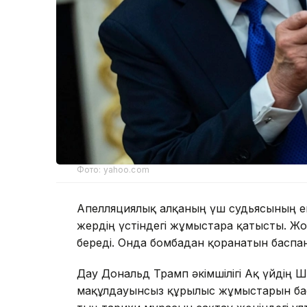
Фото: yahoo.com
Апелляциялық алқаның үш судьясының ек
жердің үстіндегі жұмыстарға қатысты. Жо
береді. Онда бомбадан қорғанатын басп
Дау Дональд Трамп әкімшілігі Ақ үйдің Ш
мақұлдауынсыз құрылыс жұмыстарын бас