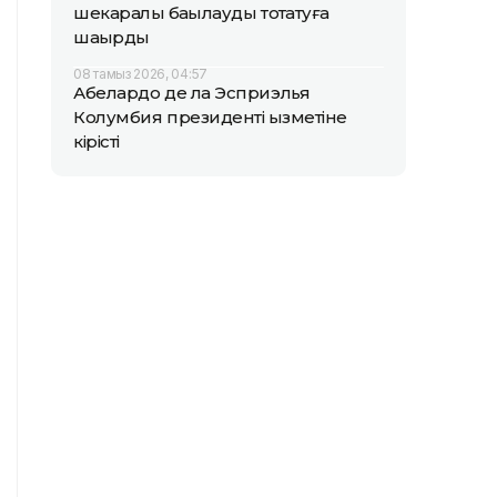
шекаралық бақылауды тоқтатуға
шақырды
08 тамыз 2026, 04:57
Абелардо де ла Эсприэлья
Колумбия президенті қызметіне
кірісті