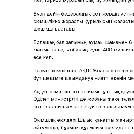
тың тарихи мұрасын сақтау жөніндегі ұлт
Бұған дейін федералдық сот жердің үсті
әкімшілікке жерасты құрылысын жалғасты
шешімді растады.
Болашақ бал залының аумағы шамамен 
мәліметінше, жобаның құны 400 миллион 
есе көп.
Трамп әкімшілігіне АҚШ Жоғарғы сотына жү
бұл шешімге шағымдануға ниетті екенін мә
Ақ үй әкімшілігі сот тыйымы ұлттық қауіп
Әділет министрлігі де жобаны жеке тұл
соттар оның жүзеге асуына араласпауы ти
Әкімшілік өкілдері Шығыс қанатты жаңғырт
айтуынша, бұрынғы құрылым президент п