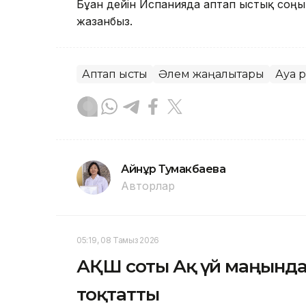
Бұған дейін Испанияда аптап ыстық соңғы
жазғанбыз.
Аптап ыстық
Әлем жаңалықтары
Ауа 
Айнұр Тумакбаева
Авторлар
05:19, 08 Тамыз 2026
АҚШ соты Ақ үй маңында
тоқтатты