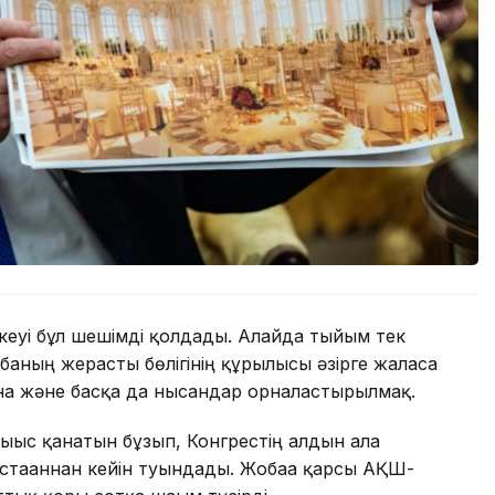
еуі бұл шешімді қолдады. Алайда тыйым тек
баның жерасты бөлігінің құрылысы әзірге жалғаса
ана және басқа да нысандар орналастырылмақ.
ығыс қанатын бұзып, Конгрестің алдын ала
тағаннан кейін туындады. Жобаға қарсы АҚШ-