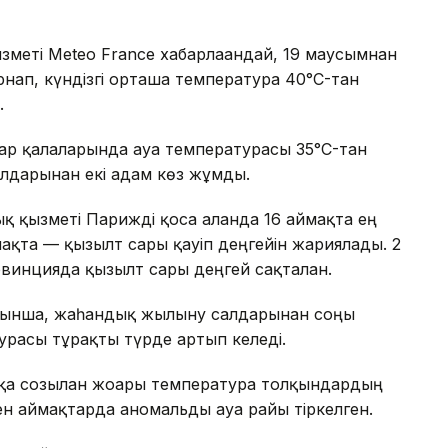
меті Meteo France хабарлағандай, 19 маусымнан
нап, күндізгі орташа температура 40°C-тан
.
ар қалаларында ауа температурасы 35°C-тан
алдарынан екі адам көз жұмды.
қ қызметі Парижді қоса алғанда 16 аймақта ең
мақта — қызғылт сары қауіп деңгейін жариялады. 2
винцияда қызғылт сары деңгей сақталған.
туынша, жаһандық жылыну салдарынан соңғы
урасы тұрақты түрде артып келеді.
ққа созылған жоғары температура толқындардың
мен аймақтарда аномальды ауа райы тіркелген.