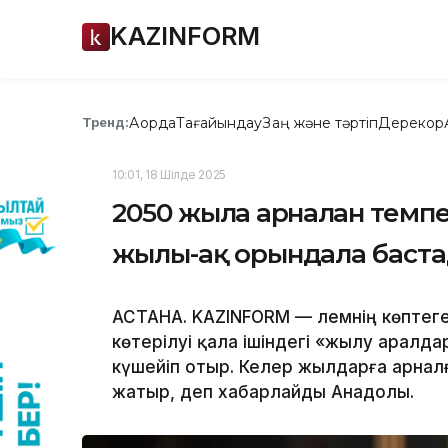
KAZINFORM
Ақорда
Тағайындау
Заң және тәртіп
Дерекқор
Тренд:
10:01, 18 Шілде 2025
2050 жылға арналған тем
жылы-ақ орындала баст
АСТАНА. KAZINFORM — Әлемнің көптег
көтерілуі қала ішіндегі «жылу аралда
күшейіп отыр. Келер жылдарға арна
жатыр, деп хабарлайды Анадолы.