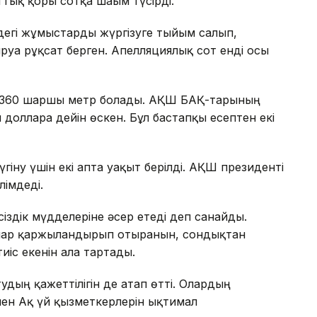
тық қоры сотқа шағым түсірді.
ндегі жұмыстарды жүргізуге тыйым салып,
руға рұқсат берген. Апелляциялық сот енді осы
8 360 шаршы метр болады. АҚШ БАҚ-тарының
долларға дейін өскен. Бұл бастапқы есептен екі
гіну үшін екі апта уақыт берілді. АҚШ президенті
лімдеді.
сіздік мүдделеріне әсер етеді деп санайды.
ғалар қаржыландырып отырғанын, сондықтан
іс екенін алға тартады.
удың қажеттілігін де атап өтті. Олардың
ен Ақ үй қызметкерлерін ықтимал