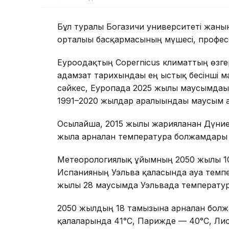
Бұл туралы Богазичи университеті жанын
орталығы басқармасының мүшесі, профес
Еуроодақтың Copernicus климаттың өзгер
адамзат тарихындағы ең ыстық бесінші ма
сәйкес, Еуропада 2025 жылғы маусымдағ
1991–2020 жылдар аралығындағы маусым а
Осылайша, 2015 жылы жарияланған Дүни
жылға арналған температура болжамдары
Метеорологиялық ұйымның 2050 жылғы 10
Испанияның Уэльва қаласында ауа темпер
жылғы 28 маусымда Уэльвада температур
2050 жылдың 18 тамызына арналған бол
қалаларында 41°C, Парижде — 40°C, Ли