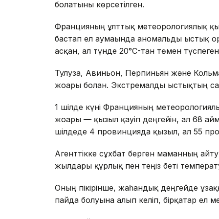
болатыны көрсетілген.
Францияның ұлттық метеорологиялық қыз
бастап ел аумағында аномальды ыстық ор
асқан, ал түнде 20°C-тан төмен түспеген
Тулуза, Авиньон, Перпиньян және Кольм
жоғары болған. Экстремалды ыстықтың с
1 шілде күні Францияның метеорологиялы
жоғары — қызыл қауіп деңгейін, ал 68 ай
шілдеде 4 провинцияда қызыл, ал 55 про
Агенттікке сұхбат берген маманның ай
жылдары құрлық пен теңіз беті температ
Оның пікірінше, жаһандық деңгейде ұза
пайда болуына алып келіп, бірқатар ел 