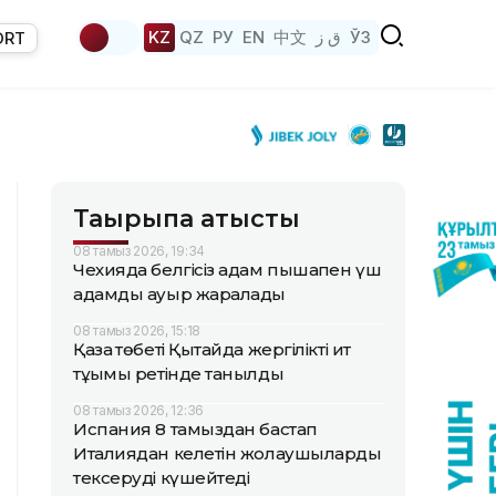
KZ
QZ
РУ
EN
中文
ق ز
ЎЗ
ORT
Тақырыпқа қатысты
08 тамыз 2026, 19:34
Чехияда белгісіз адам пышақпен үш
адамды ауыр жаралады
08 тамыз 2026, 15:18
Қазақ төбеті Қытайда жергілікті ит
тұқымы ретінде танылды
08 тамыз 2026, 12:36
Испания 8 тамыздан бастап
Италиядан келетін жолаушыларды
тексеруді күшейтеді