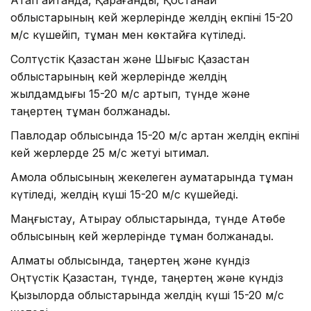
облыстарының кей жерлерінде желдің екпіні 15-20
м/с күшейіп, тұман мен көктайғақ күтіледі.
Солтүстік Қазақстан және Шығыс Қазақстан
облыстарының кей жерлерінде желдің
жылдамдығы 15-20 м/с артып, түнде және
таңертең тұман болжанады.
Павлодар облысында 15-20 м/с артқан желдің екпіні
кей жерлерде 25 м/с жетуі ықтимал.
Ақмола облысының жекелеген аумақтарында тұман
күтіледі, желдің күші 15-20 м/с күшейеді.
Маңғыстау, Атырау облыстарында, түнде Ақтөбе
облысының кей жерлерінде тұман болжанады.
Алматы облысында, таңертең және күндіз
Оңтүстік Қазақстан, түнде, таңертең және күндіз
Қызылорда облыстарында желдің күші 15-20 м/с