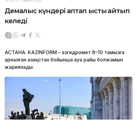
15:30, 07 Тамыз 2026
Демалыс күндері аптап ыстық қайтып
келеді
АСТАНА. KAZINFORM – Қазгидромет 8–10 тамызға
арналған Қазақстан бойынша ауа райы болжамын
жариялады.