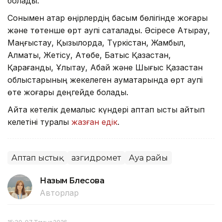
болады.
Сонымен қатар өңірлердің басым бөлігінде жоғары
және төтенше өрт қаупі сақталады. Әсіресе Атырау,
Маңғыстау, Қызылорда, Түркістан, Жамбыл,
Алматы, Жетісу, Ақтөбе, Батыс Қазақстан,
Қарағанды, Ұлытау, Абай және Шығыс Қазақстан
облыстарының жекелеген аумақтарында өрт қаупі
өте жоғары деңгейде болады.
Айта кетелік демалыс күндері аптап ыстық қайтып
келетіні туралы
жазған едік
.
Аптап ыстық
Қазгидромет
Ауа райы
Назым Бөлесова
Авторлар