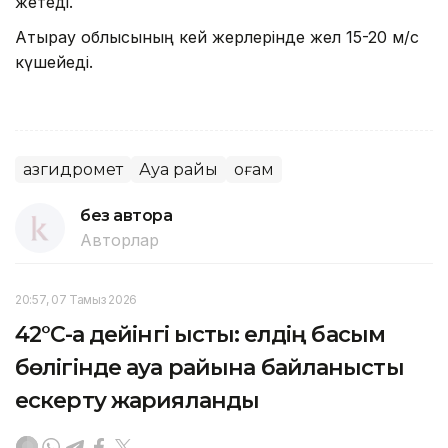
жетеді.
Атырау облысының кей жерлерінде жел 15-20 м/с
күшейеді.
Қазгидромет
Ауа райы
Қоғам
без автора
Авторлар
20:57, 07 Тамыз 2026
42°C-қа дейінгі ыстық: елдің басым
бөлігінде ауа райына байланысты
ескерту жарияланды