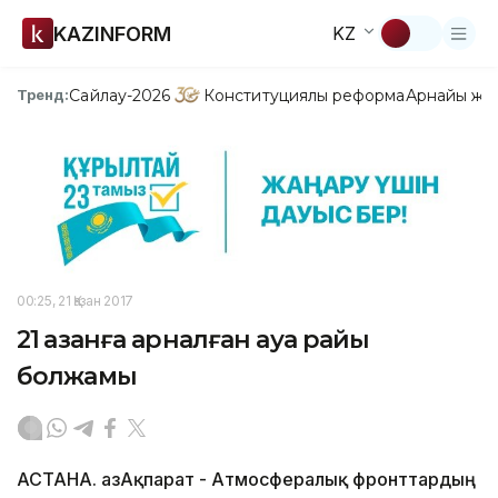
KAZINFORM
KZ
Сайлау-2026
Конституциялық реформа
Арнайы жо
Тренд:
00:25, 21 Қазан 2017
21 қазанға арналған ауа райы
болжамы
АСТАНА. ҚазАқпарат - Атмосфералық фронттардың