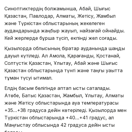
Синоптиктердің болжамынша, Абай, Шығыс
Қазақстан, Павлодар, Алматы, Жетісу, Жамбыл
және Түркістан облыстарының жекелеген
аудандарында жаңбыр жауып, найзағай ойнайды.
Кей жерлерде бұршақ түсіп, екпінді жел соғады.
Қызылорда облысының бірқатар ауданында шаңды
дауыл күтіледі. Ал Ақмола, Қарағанды, Қостанай,
Солтүстік Қазақстан, Ұлытау, Абай және Шығыс
Қазақстан облыстарында түнгі және таңғы уақытта
тұман түсуі ықтимал.
Елдің басым бөлігінде аптап ыстық сақталады.
Ақтөбе, Батыс Қазақстан, Жамбыл, Ұлытау, Алматы
және Жетісу облыстарында ауа температурасы
+35…+38 градусқа дейін көтеріледі. Қызылорда мен
Түркістан облыстарында +40…+41 градус, ал
Маңғыстау облысында 42 градусқа дейін ыстық