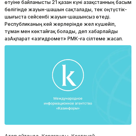
өтуіне байланысты 21 қазан күні Қазақстанның басым
бөлігінде жауын-шашын сақталады, тек оңтүстік-
шығыста сейсенбі жауын-шашынсыз өтеді.
Республиканың кей жерлерінде жел күшейіп,
тұман мен көктайғақ болады, деп хабарлайды
ҚазАқпарат «Қазгидромет» РМК-ға сілтеме жасап.
Атап айтқанда, Қарағанды, Қостанай